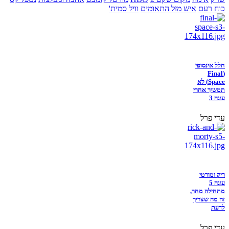
כוח רעם
איש מזל התאומים
וויל סמית'
חלל אינסופי
(Final
Space) לא
תמשיך אחרי
עונה 3
עדי פרל
ריק ומורטי
עונה 5
מתחילה מחר,
זה מה שצריך
לדעת
עדי פרל