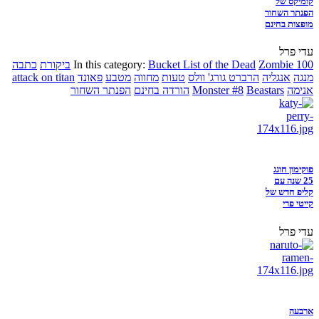
קומיקס של
הפנתר השחור
מופצות בחינם
עדי פרל
Zombie 100
Bucket List of the Dead
In this category:
ביקורת
כתבה
מנגה
אנגליה
הרברט גורג' וולס
טעות
מחווה
מטבע
פאונד
attack on titan
אנימה
Beastars
Monster #8
הורדה בחינם
הפנתר השחור
פוקימון חוגג
25 שנה עם
קליפ חדש של
קייטי פרי
עדי פרל
ארבעה