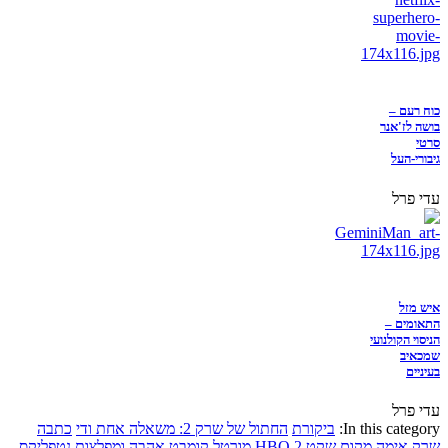
כוח רעם –
בושה לז'אנר
סרטי
גיבורי-העל
עדי פרל
איש מזל
התאומים –
הניסוי הקולנועי
שמכאיב
בעיניים
עדי פרל
In this category:
ביקורת
החתול של שרק 2: משאלה אחת ודי
כתבה
שרק
אימה
מקום שקט 2
HBO
מורטל קומבט
אהבה ומפלצות
נטפליקס