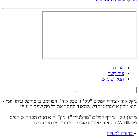
אודות
צור קשר
תנאי שימוש
גיקלואיד - צירוף המלים "גיק" ו"טבלואיד", הפורמט בו מודפס עיתון יומי -
הוא מגזין אינטרנטי חדש שמאגד תחתיו את כל מה שגיק ומעניין.
מרצ'ן-גיק - צירוף המלים "מרצ'נדייז" ו"גיק", היא חנות תכנית שותפים
(Affiliate) בה אנו מאגדים מוצרים מגניבים מרחבי הרשת.
בחזרה למעלה