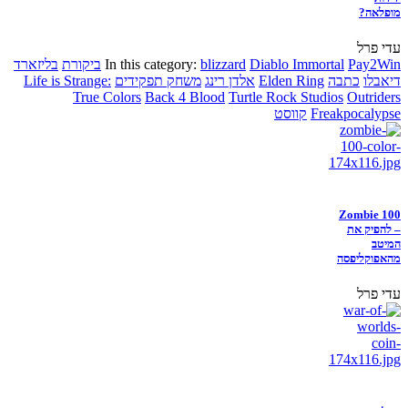
מופלאה?
עדי פרל
Pay2Win
Diablo Immortal
blizzard
In this category:
ביקורת
בליזארד
דיאבלו
כתבה
Elden Ring
אלדן רינג
משחק תפקידים
Life is Strange:
True Colors
Back 4 Blood
Turtle Rock Studios
Outriders
Freakpocalypse
קווסט
Zombie 100
– להפיק את
המיטב
מהאפוקליפסה
עדי פרל