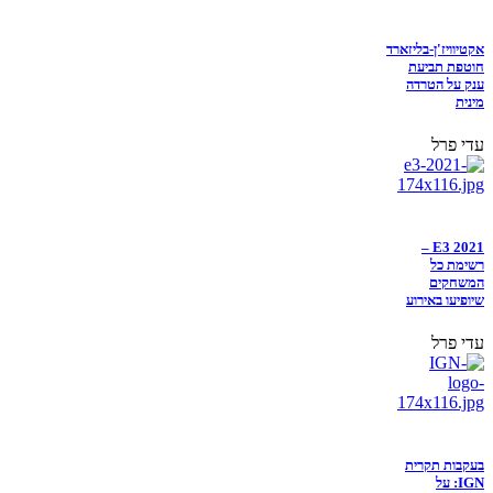
אקטיוויז'ן-בליזארד
חוטפת תביעת
ענק על הטרדה
מינית
עדי פרל
E3 2021 –
רשימת כל
המשחקים
שיופיעו באירוע
עדי פרל
בעקבות תקרית
IGN: על