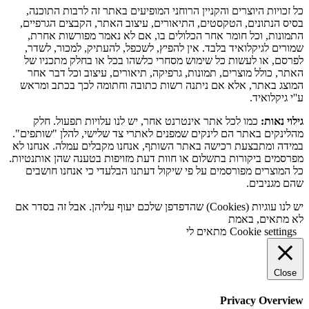
כל זכויות היוצרים והקניין הרוחני המופיעים באתר זה לרבות התוכנה,
בסיס הנתונים, הטקסטים, התיאורים, עיצוב האתר, הקבצים הגרפיים,
התמונות, וכל חומר אחר הכלולים בו, אם לא נאמר מפורשות אחרת,
שמורים לגיקלואיד בלבד. אין להפיץ, לשכפל, להעתיק, למכור, לשדר,
לפרסם, או לעשות כל שימוש מסחרי כלשהו בכל או בחלק מתכניו של
האתר, כולל מוצרים, תמונות, גרפיקה, תיאורים, עיצוב וכל דבר אחר
המוצג באתר, אלא אם ניתנה רשות כתובה וחתומה לכך בכתב ומראש
ע''י גיקלואיד.
גילוי נאות:
כמו לכל אתר אינטרנט אחר, יש לנו עלויות תפעול. חלק
מהלינקים באתר הם לינקים שמפנים לאתרי צד שלישי, להלן "שותפים".
במידה ומתבצעת רכישה באתר השותף, אנחנו מקבלים עמלה. אנחנו לא
מפרסמים ביקורות בתשלום או חוות דעת מזויפות בטענה שהן אותנטיות.
כל המוצרים מפורסמים על פי שיקול דעתנו הבלעדי כי אנחנו חושבים
שהם מגניבים.
יש לנו עוגיות (Cookies) שהדפדפן שלכם יעוף עליהן. אבל זה בסדר אם
לא מתאים, באמת
Cookie settings
מתאים לי
Close
Privacy Overview