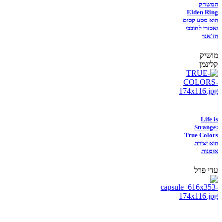
המשחק
Elden Ring
הוא מסע קסום
ואכזרי לחובבי
הז'אנר
מושיק
קלינמן
Life is
Strange:
True Colors
הוא יצירת
אומנות
עדי פרל