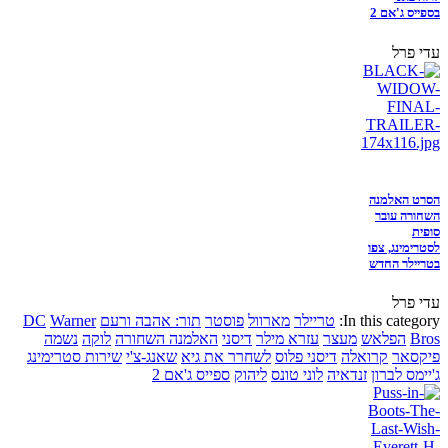
בספייס ג'אם 2
עדי פרל
הסרט האלמנה
השחורה עובר
סופית
לסטרימינג, צפו
בטריילר החדש
עדי פרל
In this category:
טריילר
מארוול
פוסטר
תור: אהבה ורעם
Warner
DC
Bros
הפלאש
מעצר
עזרא מילר
דיסני
האלמנה השחורה
לוקה
נשמה
פיקסאר
קרואלה
דיסני פלוס
לשחרר את גיא
שאנג-צ'י
שירות סטרימינג
ג'יימס לברון
זנדאיה
לוני טונס
ליהוק
ספייס ג'אם 2