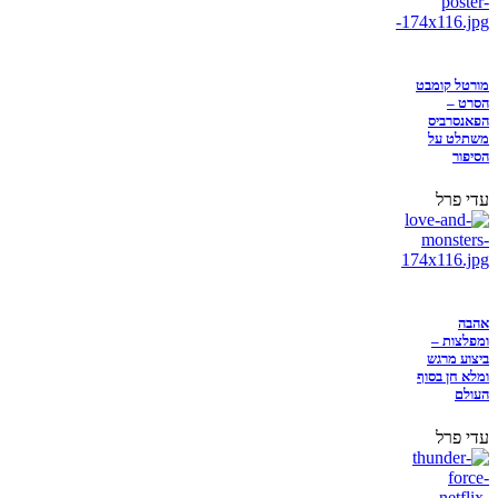
מורטל קומבט
הסרט –
הפאנסרביס
משתלט על
הסיפור
עדי פרל
אהבה
ומפלצות –
ביצוע מרגש
ומלא חן בסוף
העולם
עדי פרל