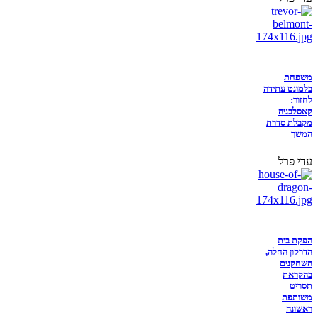
משפחת
בלמונט עתידה
לחזור:
קאסלבניה
מקבלת סדרת
המשך
עדי פרל
הפקת בית
הדרקון החלה,
השחקנים
בהקראת
תסריט
משותפת
ראשונה