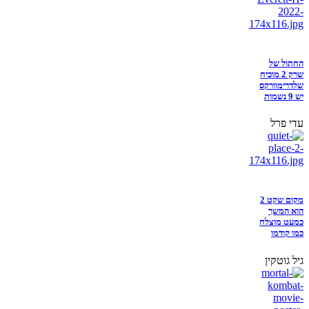
החתול של
שרק 2 מוכיח
שלדרימוורקס
יש 9 נשמות
עדי פרל
מקום שקט 2
הוא המשך
כמעט מוצלח
כמו קודמו
גיל גוטקין