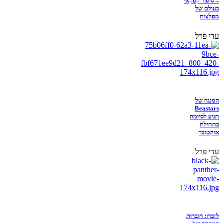
– סיפור קפקאי
בעולם של
מפלצות
עדי פרל
המנגה של
Beastars
תגיע לסיומה
בתחילת
אוקטובר
עדי פרל
לזכרו: חוברות