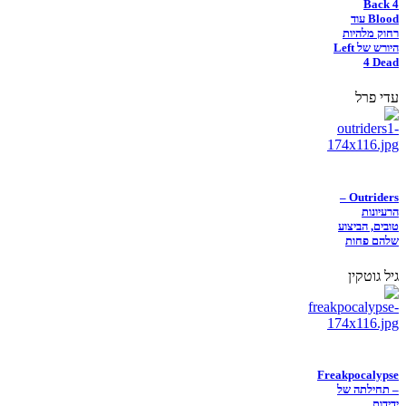
Back 4
Blood עוד
רחוק מלהיות
היורש של Left
4 Dead
עדי פרל
Outriders –
הרעיונות
טובים, הביצוע
שלהם פחות
גיל גוטקין
Freakpocalypse
– תחילתה של
ידידות