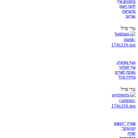
מתכונים איך
להכין ראמן
בהשראת
נארוטו
עדי פרל
נשף מסיכות:
איך לאלתר
מסיכה לפורים
בקלות ובזול
עדי פרל
פארק "קמפוס
הנוקמים"
יפתח