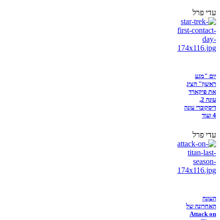
עדי פרל
יום "מגע
ראשון" הציג
את פיקארד
עונה 2,
דיסקוברי עונה
4 ועוד
עדי פרל
העונה
האחרונה של
Attack on