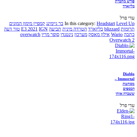
פורש מחברת
בליזארד
עדי פרל
Level Up
Headstart
In this category:
בר גיימינג
קמפיין מימון המונים
תרומות
blizzard
בליזארד
הטרדה מינית
תביעה
IGN
E3 2021
טור דעה
כתבה
Wario
אילון מאסק
מערכון
נינטנדו
סופר מריו
overwatch
Overwatch 2
Diablo
Immortal –
מסחטת
הכספים
ששברה אותי
עדי פרל