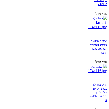
בקליפורניה
ב-2021
עדי פרל
יצירות אומנות
גיקיות מעוררות
השראה ששווה
להכיר
עדי פרל
להקת גורילז
עשתה קליפ
שלם בתוך
המשחק GTA
5