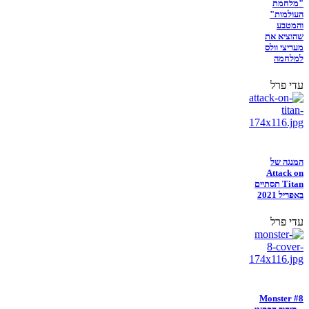
"מלחמת
העולמות"
והמטבע
שהוציא את
מעריצי וולס
למלחמה
עדי פרל
המנגה של
Attack on
Titan תסתיים
באפריל 2021
עדי פרל
Monster #8