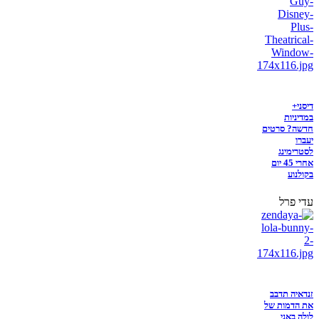
דיסני+
במדיניות
חדשה? סרטים
יעברו
לסטרימינג
אחרי 45 יום
בקולנוע
עדי פרל
זנדאיה תדבב
את הדמות של
לולה באני