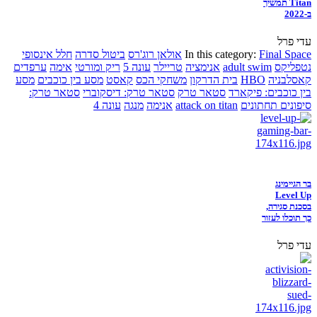
Titan תמשיך
ב-2022
עדי פרל
Final Space
In this category:
אולאן רוג'רס
ביטול סדרה
חלל אינסופי
נטפליקס
adult swim
אנימציה
טריילר
עונה 5
ריק ומורטי
אימה
ערפדים
קאסלבניה
HBO
בית הדרקון
משחקי הכס
קאסט
מסע בין כוכבים
מסע
בין כוכבים: פיקארד
סטאר טרק
סטאר טרק: דיסקוברי
סטאר טרק:
סיפונים תחתונים
attack on titan
אנימה
מנגה
עונה 4
בר הגיימינג
Level Up
בסכנת סגירה,
כך תוכלו לעזור
עדי פרל