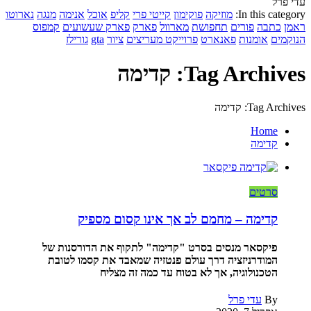
עדי פרל
In this category:
מוזיקה
פוקימון
קייטי פרי
קליפ
אוכל
אנימה
מנגה
נארוטו
ראמן
כתבה
פורים
תחפושת
מארוול
פארק
פארק שעשועים
קמפוס
הנוקמים
אומנות
פאנארט
פרוייקט מעריצים
ציור
gta
גורילז
Tag Archives: קדימה
Tag Archives: קדימה
Home
קדימה
סרטים
קדימה – מחמם לב אך אינו קסום מספיק
פיקסאר מנסים בסרט "קדימה" לתקוף את הדורסנות של
המודרניזציה דרך עולם פנטזיה שמאבד את קסמו לטובת
הטכנולוגיה, אך לא בטוח עד כמה זה מצליח
By
עדי פרל