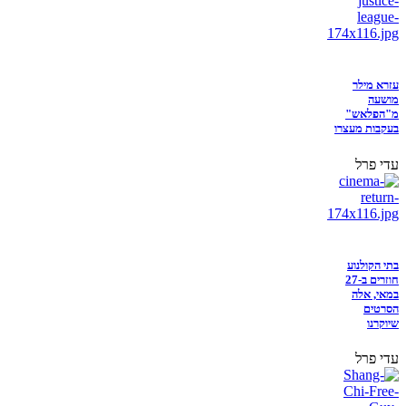
עזרא מילר
מושעה
מ"הפלאש"
בעקבות מעצרו
עדי פרל
בתי הקולנוע
חוזרים ב-27
במאי, אלה
הסרטים
שיוקרנו
עדי פרל