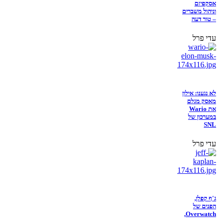
אסקפיזם
וניהול משברים
– טור דעה
עדי פרל
לא נגענו: אילון
מאסק מגלם
את Wario
במערכון של
SNL
עדי פרל
ג'ף קפלן,
הפנים של
Overwatch,