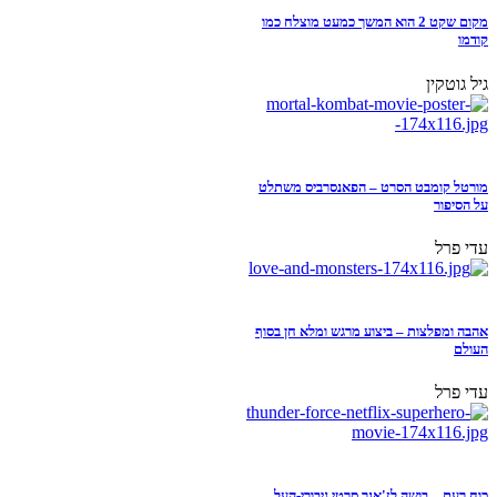
מקום שקט 2 הוא המשך כמעט מוצלח כמו
קודמו
גיל גוטקין
מורטל קומבט הסרט – הפאנסרביס משתלט
על הסיפור
עדי פרל
אהבה ומפלצות – ביצוע מרגש ומלא חן בסוף
העולם
עדי פרל
כוח רעם – בושה לז'אנר סרטי גיבורי-העל