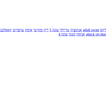
יקס
adult swim
אנימציה
טריילר
עונה 5
ריק ומורטי
אימה
ערפדים
קאסלבני
attack on tita
אנימה
מנגה
עונה 4