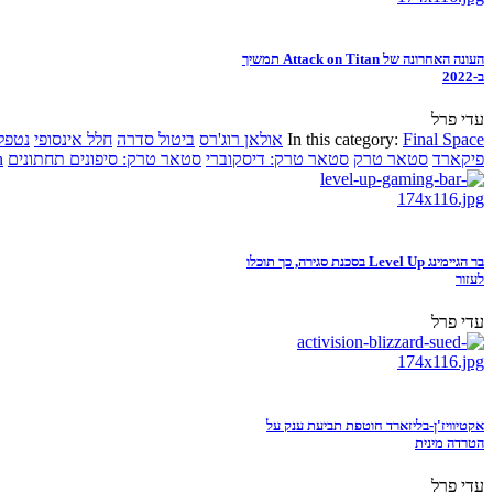
העונה האחרונה של Attack on Titan תמשיך
ב-2022
עדי פרל
Final Space
In this category:
אולאן רוג'רס
ביטול סדרה
חלל אינסופי
נטפל
פיקארד
סטאר טרק
סטאר טרק: דיסקוברי
סטאר טרק: סיפונים תחתונים
n
בר הגיימינג Level Up בסכנת סגירה, כך תוכלו
לעזור
עדי פרל
אקטיוויז'ן-בליזארד חוטפת תביעת ענק על
הטרדה מינית
עדי פרל