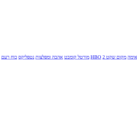
ימה
מקום שקט 2
HBO
מורטל קומבט
אהבה ומפלצות
נטפליקס
כוח רעם