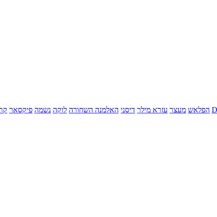
הפלאש
מעצר
עזרא מילר
דיסני
האלמנה השחורה
לוקה
נשמה
פיקסאר
קר