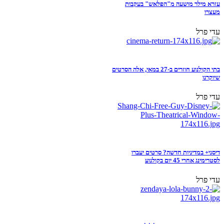
עזרא מילר מושעה מ"הפלאש" בעקבות
מעצרו
עדי פרל
בתי הקולנוע חוזרים ב-27 במאי, אלה הסרטים
שיוקרנו
עדי פרל
דיסני+ במדיניות חדשה? סרטים יעברו
לסטרימינג אחרי 45 יום בקולנוע
עדי פרל