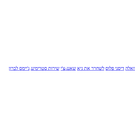
ואלה
דיסני פלוס
לשחרר את גיא
שאנג-צ'י
שירות סטרימינג
ג'יימס לברון