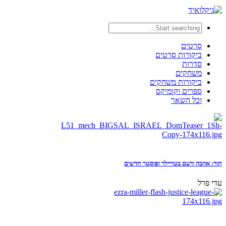
סרטים
ביקורות סרטים
סדרות
משחקים
ביקורות משחקים
ספרים וקומיקס
וכל השאר
תור: אהבה ורעם בטריילר ופוסטר חדשים
עדי פרל