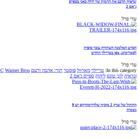
זנדאיה תדבב את הדמות של לולה באני בספייס
ג'אם 2
עדי פרל
הסרט האלמנה השחורה עובר סופית
לסטרימינג, צפו בטריילר החדש
עדי פרל
In this category:
טריילר
מארוול
פוסטר
תור: אהבה ורעם
Warner Bros
DC
זנדאיה
לוני טונס
ליהוק
ספייס ג'אם 2
החתול של שרק 2 מוכיח שלדרימוורקס יש 9
נשמות
עדי פרל