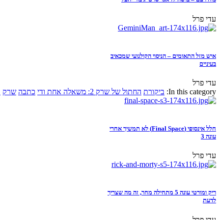
עדי פרל
איש מזל התאומים – הניסוי הקולנועי שמכאיב
בעיניים
עדי פרל
In this category:
ביקורת
החתול של שרק 2: משאלה אחת ודי
כתבה
שרק
א
חלל אינסופי (Final Space) לא תמשיך אחרי
עונה 3
עדי פרל
ריק ומורטי עונה 5 מתחילה מחר, זה מה שצריך
לדעת
עדי פרל