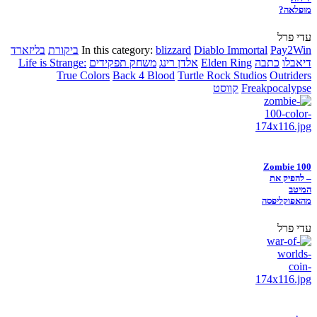
מופלאה?
עדי פרל
Pay2Win
Diablo Immortal
blizzard
In this category:
ביקורת
בליזארד
דיאבלו
כתבה
Elden Ring
אלדן רינג
משחק תפקידים
Life is Strange:
True Colors
Back 4 Blood
Turtle Rock Studios
Outriders
Freakpocalypse
קווסט
Zombie 100
– להפיק את
המיטב
מהאפוקליפסה
עדי פרל