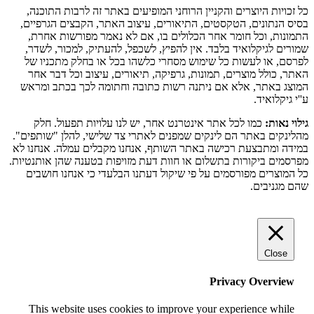
כל זכויות היוצרים והקניין הרוחני המופיעים באתר זה לרבות התוכנה,
בסיס הנתונים, הטקסטים, התיאורים, עיצוב האתר, הקבצים הגרפיים,
התמונות, וכל חומר אחר הכלולים בו, אם לא נאמר מפורשות אחרת,
שמורים לגיקלואיד בלבד. אין להפיץ, לשכפל, להעתיק, למכור, לשדר,
לפרסם, או לעשות כל שימוש מסחרי כלשהו בכל או בחלק מתכניו של
האתר, כולל מוצרים, תמונות, גרפיקה, תיאורים, עיצוב וכל דבר אחר
המוצג באתר, אלא אם ניתנה רשות כתובה וחתומה לכך בכתב ומראש
ע''י גיקלואיד.
גילוי נאות:
כמו לכל אתר אינטרנט אחר, יש לנו עלויות תפעול. חלק
מהלינקים באתר הם לינקים שמפנים לאתרי צד שלישי, להלן "שותפים".
במידה ומתבצעת רכישה באתר השותף, אנחנו מקבלים עמלה. אנחנו לא
מפרסמים ביקורות בתשלום או חוות דעת מזויפות בטענה שהן אותנטיות.
כל המוצרים מפורסמים על פי שיקול דעתנו הבלעדי כי אנחנו חושבים
שהם מגניבים.
Close
Privacy Overview
This website uses cookies to improve your experience while