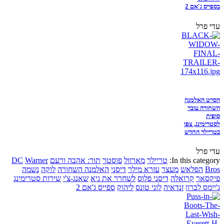
בספייס ג'אם 2
עדי פרל
הסרט האלמנה
השחורה עובר
סופית
לסטרימינג, צפו
בטריילר החדש
עדי פרל
In this category:
טריילר
מארוול
פוסטר
תור: אהבה ורעם
Warner
DC
Bros
הפלאש
מעצר
עזרא מילר
דיסני
האלמנה השחורה
לוקה
נשמה
פיקסאר
קרואלה
דיסני פלוס
לשחרר את גיא
שאנג-צ'י
שירות סטרימינג
ג'יימס לברון
זנדאיה
לוני טונס
ליהוק
ספייס ג'אם 2