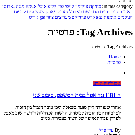
עדי פרל
In this category:
מוזיקה
פוקימון
קייטי פרי
קליפ
אוכל
אנימה
מנגה
נארוטו
ראמן
כתבה
פורים
תחפושת
מארוול
פארק
פארק שעשועים
קמפוס
הנוקמים
אומנות
פאנארט
פרוייקט מעריצים
ציור
gta
גורילז
Tag Archives: פרטיות
Tag Archives: פרטיות
Home
פרטיות
טכנולוגיה ומדע
ה-FBI נגד אפל בבית המשפט, סיבוב שני
אחרי שעוררה דיון סוער בשאלה היכן עובר הגבול בין הזכות
לפרטיות לבין הזכות לביטחון, הרשות הפדרלית דורשת שוב מאפל
לפרוץ עבורה אייפון של חשוד בעבירות סמים
By
עדי פרל