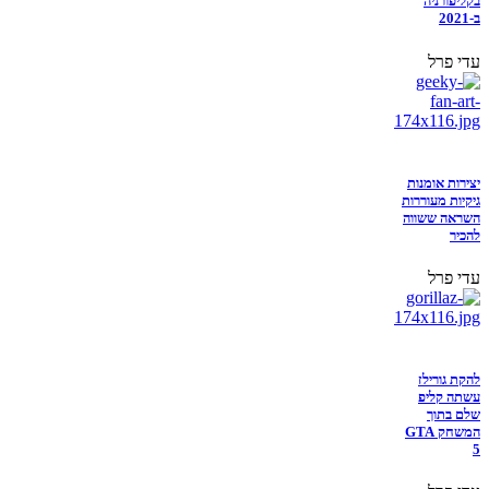
בקליפורניה
ב-2021
עדי פרל
יצירות אומנות
גיקיות מעוררות
השראה ששווה
להכיר
עדי פרל
להקת גורילז
עשתה קליפ
שלם בתוך
המשחק GTA
5