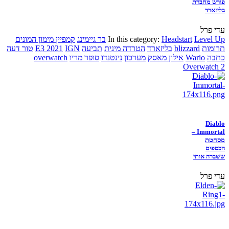
פורש מחברת
בליזארד
עדי פרל
Level Up
Headstart
In this category:
בר גיימינג
קמפיין מימון המונים
תרומות
blizzard
בליזארד
הטרדה מינית
תביעה
IGN
E3 2021
טור דעה
כתבה
Wario
אילון מאסק
מערכון
נינטנדו
סופר מריו
overwatch
Overwatch 2
Diablo
Immortal –
מסחטת
הכספים
ששברה אותי
עדי פרל