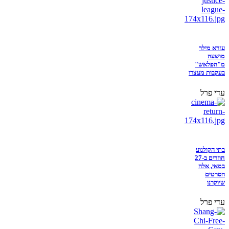
עזרא מילר
מושעה
מ"הפלאש"
בעקבות מעצרו
עדי פרל
בתי הקולנוע
חוזרים ב-27
במאי, אלה
הסרטים
שיוקרנו
עדי פרל