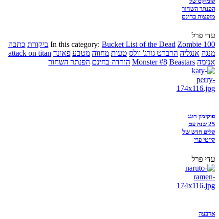
קומיקס של
הפנתר השחור
מופצות בחינם
עדי פרל
Zombie 100
Bucket List of the Dead
In this category:
ביקורת
כתבה
מנגה
אנגליה
הרברט גורג' וולס
טעות
מחווה
מטבע
פאונד
attack on titan
אנימה
Beastars
Monster #8
הורדה בחינם
הפנתר השחור
פוקימון חוגג
25 שנה עם
קליפ חדש של
קייטי פרי
עדי פרל
ארבעה