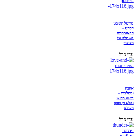
מורטל קומבט
הסרט –
הפאנסרביס
משתלט על
הסיפור
עדי פרל
אהבה
ומפלצות –
ביצוע מרגש
ומלא חן בסוף
העולם
עדי פרל