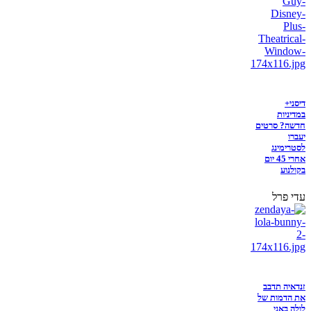
דיסני+
במדיניות
חדשה? סרטים
יעברו
לסטרימינג
אחרי 45 יום
בקולנוע
עדי פרל
זנדאיה תדבב
את הדמות של
לולה באני