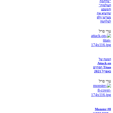
"מלחמת
העולמות"
והמטבע
שהוציא את
מעריצי וולס
למלחמה
עדי פרל
המנגה של
Attack on
Titan תסתיים
באפריל 2021
עדי פרל
Monster #8