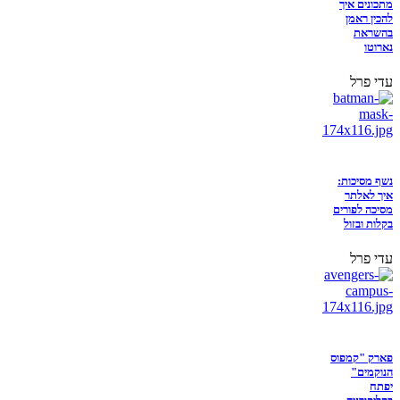
מתכונים איך
להכין ראמן
בהשראת
נארוטו
עדי פרל
נשף מסיכות:
איך לאלתר
מסיכה לפורים
בקלות ובזול
עדי פרל
פארק "קמפוס
הנוקמים"
יפתח