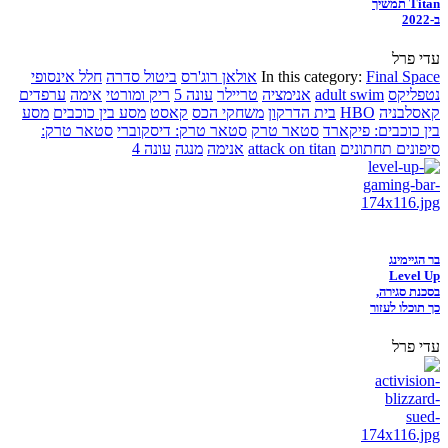
Titan תמשיך
ב-2022
עדי פרל
Final Space
In this category:
אולאן רוג'רס
ביטול סדרה
חלל אינסופי
נטפליקס
adult swim
אנימציה
טריילר
עונה 5
ריק ומורטי
אימה
ערפדים
קאסלבניה
HBO
בית הדרקון
משחקי הכס
קאסט
מסע בין כוכבים
מסע
בין כוכבים: פיקארד
סטאר טרק
סטאר טרק: דיסקוברי
סטאר טרק:
סיפונים תחתונים
attack on titan
אנימה
מנגה
עונה 4
בר הגיימינג
Level Up
בסכנת סגירה,
כך תוכלו לעזור
עדי פרל