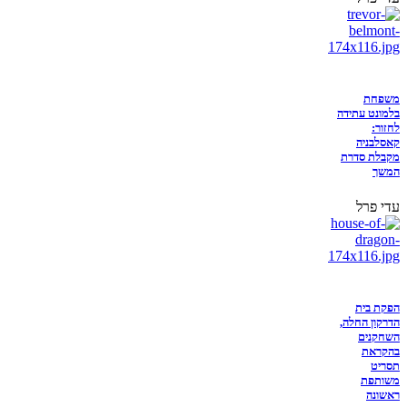
משפחת
בלמונט עתידה
לחזור:
קאסלבניה
מקבלת סדרת
המשך
עדי פרל
הפקת בית
הדרקון החלה,
השחקנים
בהקראת
תסריט
משותפת
ראשונה