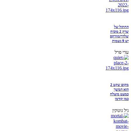
החתול של
שרק 2 מוכיח
שלדרימוורקס
יש 9 נשמות
עדי פרל
מקום שקט 2
הוא המשך
כמעט מוצלח
כמו קודמו
גיל גוטקין