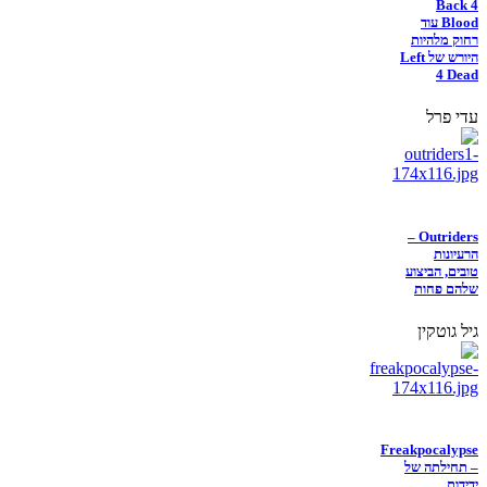
Back 4
Blood עוד
רחוק מלהיות
היורש של Left
4 Dead
עדי פרל
Outriders –
הרעיונות
טובים, הביצוע
שלהם פחות
גיל גוטקין
Freakpocalypse
– תחילתה של
ידידות