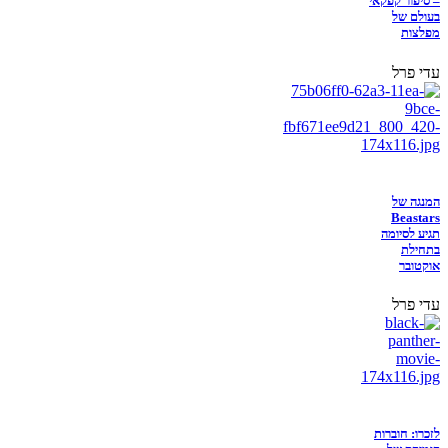
– סיפור קפקאי
בעולם של
מפלצות
עדי פרל
המנגה של
Beastars
תגיע לסיומה
בתחילת
אוקטובר
עדי פרל
לזכרו: חוברות