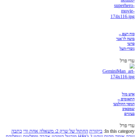
כוח רעם –
בושה לז'אנר
סרטי
גיבורי-העל
עדי פרל
איש מזל
התאומים –
הניסוי הקולנועי
שמכאיב
בעיניים
עדי פרל
In this category:
ביקורת
החתול של שרק 2: משאלה אחת ודי
כתבה
שרק
אימה
מקום שקט 2
HBO
מורטל קומבט
אהבה ומפלצות
נטפליקס