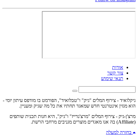
אודות
צור קשר
תנאי שימוש
גיקלואיד - צירוף המלים "גיק" ו"טבלואיד", הפורמט בו מודפס עיתון יומי -
הוא מגזין אינטרנטי חדש שמאגד תחתיו את כל מה שגיק ומעניין.
מרצ'ן-גיק - צירוף המלים "מרצ'נדייז" ו"גיק", היא חנות תכנית שותפים
(Affiliate) בה אנו מאגדים מוצרים מגניבים מרחבי הרשת.
בחזרה למעלה