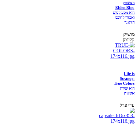
המשחק
Elden Ring
הוא מסע קסום
ואכזרי לחובבי
הז'אנר
מושיק
קלינמן
Life is
Strange:
True Colors
הוא יצירת
אומנות
עדי פרל