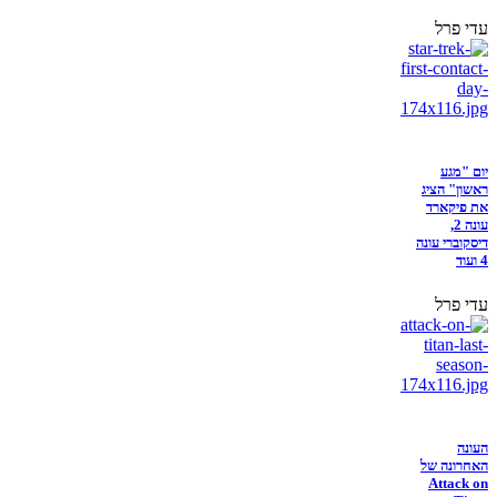
עדי פרל
יום "מגע
ראשון" הציג
את פיקארד
עונה 2,
דיסקוברי עונה
4 ועוד
עדי פרל
העונה
האחרונה של
Attack on