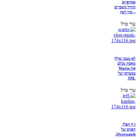
אסקפיזם
וניהול משברים
– טור דעה
עדי פרל
לא נגענו: אילון
מאסק מגלם
את Wario
במערכון של
SNL
עדי פרל
ג'ף קפלן,
הפנים של
Overwatch,