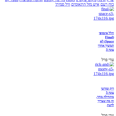
כוח רעם
איש מזל התאומים
וויל סמית'
חלל אינסופי
(Final
Space) לא
תמשיך אחרי
עונה 3
עדי פרל
ריק ומורטי
עונה 5
מתחילה מחר,
זה מה שצריך
לדעת
עדי פרל