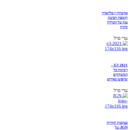
אקטיוויז'ן-בליזארד
חוטפת תביעת
ענק על הטרדה
מינית
עדי פרל
E3 2021 –
רשימת כל
המשחקים
שיופיעו באירוע
עדי פרל
בעקבות תקרית
IGN: על