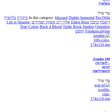
מופלאה?
עדי פרל
Pay2Win
Diablo Immortal
blizzard
In this category:
ביקורת
בליזארד
דיאבלו
כתבה
Elden Ring
אלדן רינג
משחק תפקידים
Life is Strange:
True Colors
Back 4 Blood
Turtle Rock Studios
Outriders
Freakpocalypse
קווסט
Zombie 100
– להפיק את
המיטב
מהאפוקליפסה
עדי פרל