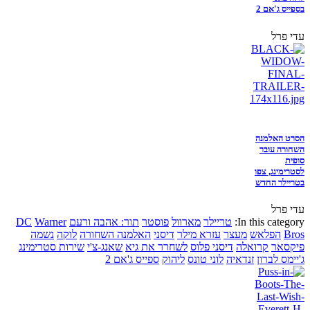
בספייס ג'אם 2
עדי פרל
הסרט האלמנה
השחורה עובר
סופית
לסטרימינג, צפו
בטריילר החדש
עדי פרל
In this category:
טריילר
מארוול
פוסטר
תור: אהבה ורעם
Warner
DC
Bros
הפלאש
מעצר
עזרא מילר
דיסני
האלמנה השחורה
לוקה
נשמה
פיקסאר
קרואלה
דיסני פלוס
לשחרר את גיא
שאנג-צ'י
שירות סטרימינג
ג'יימס לברון
זנדאיה
לוני טונס
ליהוק
ספייס ג'אם 2