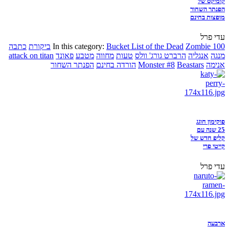
קומיקס של
הפנתר השחור
מופצות בחינם
עדי פרל
Zombie 100
Bucket List of the Dead
In this category:
ביקורת
כתבה
מנגה
אנגליה
הרברט גורג' וולס
טעות
מחווה
מטבע
פאונד
attack on titan
אנימה
Beastars
Monster #8
הורדה בחינם
הפנתר השחור
פוקימון חוגג
25 שנה עם
קליפ חדש של
קייטי פרי
עדי פרל
ארבעה