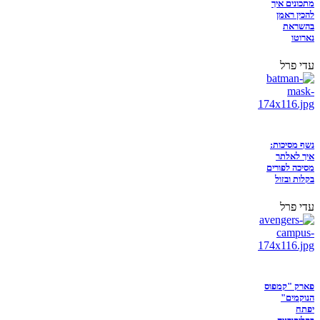
מתכונים איך
להכין ראמן
בהשראת
נארוטו
עדי פרל
נשף מסיכות:
איך לאלתר
מסיכה לפורים
בקלות ובזול
עדי פרל
פארק "קמפוס
הנוקמים"
יפתח