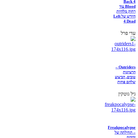
Back 4
Blood עוד
רחוק מלהיות
היורש של Left
4 Dead
עדי פרל
Outriders –
הרעיונות
טובים, הביצוע
שלהם פחות
גיל גוטקין
Freakpocalypse
– תחילתה של
ידידות