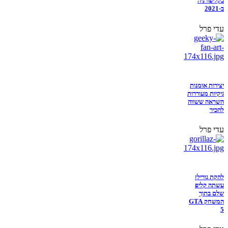
בקליפורניה
ב-2021
עדי פרל
יצירות אומנות
גיקיות מעוררות
השראה ששווה
להכיר
עדי פרל
להקת גורילז
עשתה קליפ
שלם בתוך
המשחק GTA
5