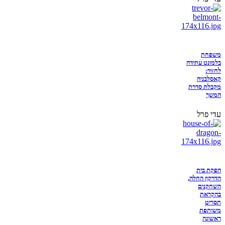
משפחת
בלמונט עתידה
לחזור:
קאסלבניה
מקבלת סדרת
המשך
עדי פרל
הפקת בית
הדרקון החלה,
השחקנים
בהקראת
תסריט
משותפת
ראשונה