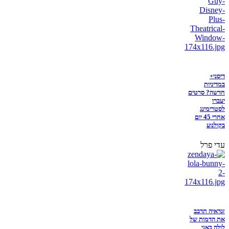
דיסני+
במדיניות
חדשה? סרטים
יעברו
לסטרימינג
אחרי 45 יום
בקולנוע
עדי פרל
זנדאיה תדבב
את הדמות של
לולה באני