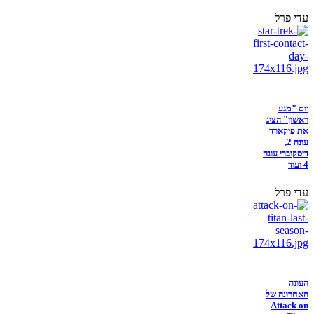
עדי פרל
יום "מגע
ראשון" הציג
את פיקארד
עונה 2,
דיסקוברי עונה
4 ועוד
עדי פרל
העונה
האחרונה של
Attack on