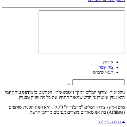
אודות
צור קשר
תנאי שימוש
גיקלואיד - צירוף המלים "גיק" ו"טבלואיד", הפורמט בו מודפס עיתון יומי -
הוא מגזין אינטרנטי חדש שמאגד תחתיו את כל מה שגיק ומעניין.
מרצ'ן-גיק - צירוף המלים "מרצ'נדייז" ו"גיק", היא חנות תכנית שותפים
(Affiliate) בה אנו מאגדים מוצרים מגניבים מרחבי הרשת.
בחזרה למעלה