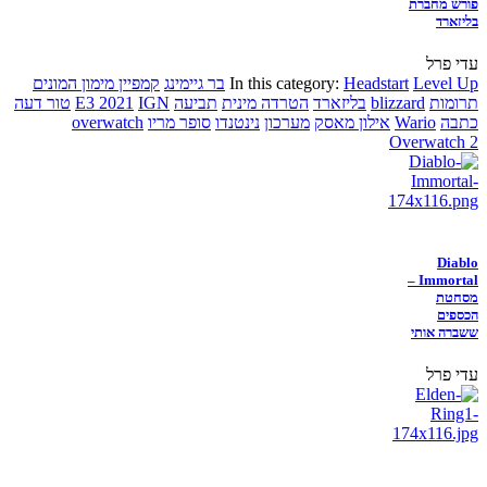
פורש מחברת
בליזארד
עדי פרל
Level Up
Headstart
In this category:
בר גיימינג
קמפיין מימון המונים
תרומות
blizzard
בליזארד
הטרדה מינית
תביעה
IGN
E3 2021
טור דעה
כתבה
Wario
אילון מאסק
מערכון
נינטנדו
סופר מריו
overwatch
Overwatch 2
Diablo
Immortal –
מסחטת
הכספים
ששברה אותי
עדי פרל