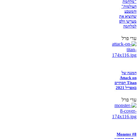
"מלחמת
העולמות"
והמטבע
שהוציא את
מעריצי וולס
למלחמה
עדי פרל
המנגה של
Attack on
Titan תסתיים
באפריל 2021
עדי פרל
Monster #8