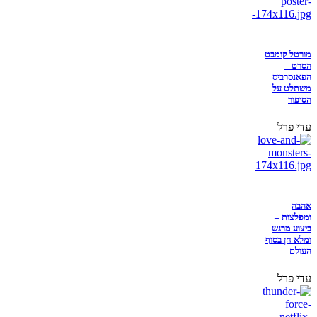
מורטל קומבט
הסרט –
הפאנסרביס
משתלט על
הסיפור
עדי פרל
אהבה
ומפלצות –
ביצוע מרגש
ומלא חן בסוף
העולם
עדי פרל