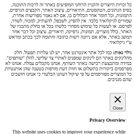
כל זכויות היוצרים והקניין הרוחני המופיעים באתר זה לרבות התוכנה,
בסיס הנתונים, הטקסטים, התיאורים, עיצוב האתר, הקבצים הגרפיים,
התמונות, וכל חומר אחר הכלולים בו, אם לא נאמר מפורשות אחרת,
שמורים לגיקלואיד בלבד. אין להפיץ, לשכפל, להעתיק, למכור, לשדר,
לפרסם, או לעשות כל שימוש מסחרי כלשהו בכל או בחלק מתכניו של
האתר, כולל מוצרים, תמונות, גרפיקה, תיאורים, עיצוב וכל דבר אחר
המוצג באתר, אלא אם ניתנה רשות כתובה וחתומה לכך בכתב ומראש
ע''י גיקלואיד.
גילוי נאות:
כמו לכל אתר אינטרנט אחר, יש לנו עלויות תפעול. חלק
מהלינקים באתר הם לינקים שמפנים לאתרי צד שלישי, להלן "שותפים".
במידה ומתבצעת רכישה באתר השותף, אנחנו מקבלים עמלה. אנחנו לא
מפרסמים ביקורות בתשלום או חוות דעת מזויפות בטענה שהן אותנטיות.
כל המוצרים מפורסמים על פי שיקול דעתנו הבלעדי כי אנחנו חושבים
שהם מגניבים.
Close
Privacy Overview
This website uses cookies to improve your experience while