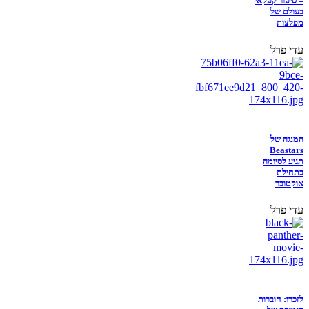
– סיפור קפקאי
בעולם של
מפלצות
עדי פרל
המנגה של
Beastars
תגיע לסיומה
בתחילת
אוקטובר
עדי פרל
לזכרו: חוברות