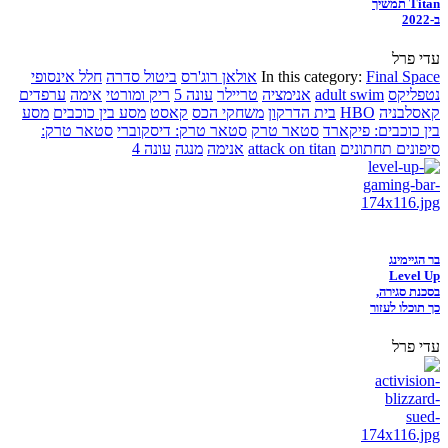
Titan תמשיך
ב-2022
עדי פרל
Final Space
In this category:
אולאן רוג'רס
ביטול סדרה
חלל אינסופי
נטפליקס
adult swim
אנימציה
טריילר
עונה 5
ריק ומורטי
אימה
ערפדים
קאסלבניה
HBO
בית הדרקון
משחקי הכס
קאסט
מסע בין כוכבים
מסע
בין כוכבים: פיקארד
סטאר טרק
סטאר טרק: דיסקוברי
סטאר טרק:
סיפונים תחתונים
attack on titan
אנימה
מנגה
עונה 4
בר הגיימינג
Level Up
בסכנת סגירה,
כך תוכלו לעזור
עדי פרל