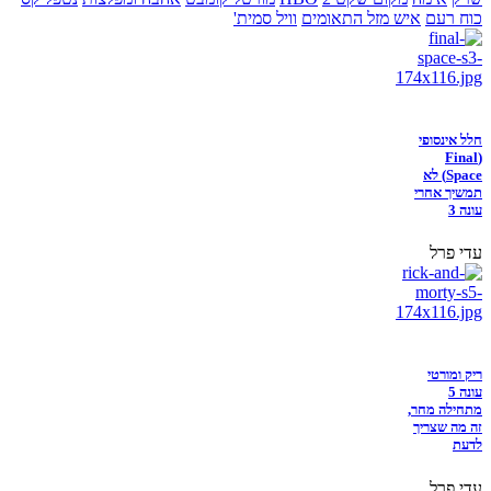
כוח רעם
איש מזל התאומים
וויל סמית'
חלל אינסופי
(Final
Space) לא
תמשיך אחרי
עונה 3
עדי פרל
ריק ומורטי
עונה 5
מתחילה מחר,
זה מה שצריך
לדעת
עדי פרל