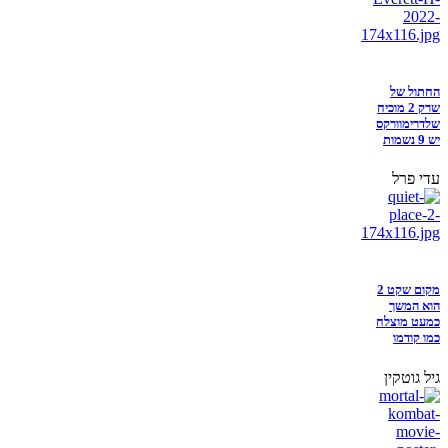
החתול של
שרק 2 מוכיח
שלדרימוורקס
יש 9 נשמות
עדי פרל
מקום שקט 2
הוא המשך
כמעט מוצלח
כמו קודמו
גיל גוטקין