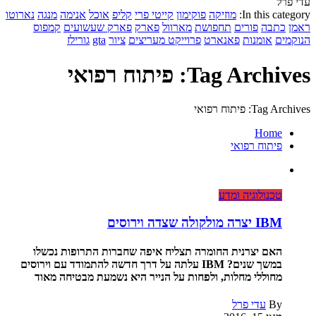
עדי פרל
In this category:
מוזיקה
פוקימון
קייטי פרי
קליפ
אוכל
אנימה
מנגה
נארוטו
ראמן
כתבה
פורים
תחפושת
מארוול
פארק
פארק שעשועים
קמפוס
הנוקמים
אומנות
פאנארט
פרוייקט מעריצים
ציור
gta
גורילז
Tag Archives: פיתוח רפואי
Tag Archives: פיתוח רפואי
Home
פיתוח רפואי
טכנולוגיה ומדע
IBM יצרה מולקולה שצדה וירוסים
האם יצרנית החומרה תצליח איפה שחברות התרופות נכשלו
במשך שנים? IBM עלתה על דרך חדשה להתמודד עם וירוסים
מחוללי מחלות, ולפחות על הנייר היא נשמעת מבטיחה מאוד
By
עדי פרל