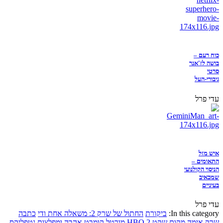
כוח רעם –
בושה לז'אנר
סרטי
גיבורי-העל
עדי פרל
איש מזל
התאומים –
הניסוי הקולנועי
שמכאיב
בעיניים
עדי פרל
In this category:
ביקורת
החתול של שרק 2: משאלה אחת ודי
כתבה
שרק
אימה
מקום שקט 2
HBO
מורטל קומבט
אהבה ומפלצות
נטפליקס