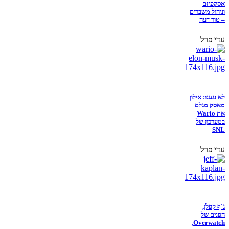
אסקפיזם
וניהול משברים
– טור דעה
עדי פרל
לא נגענו: אילון
מאסק מגלם
את Wario
במערכון של
SNL
עדי פרל
ג'ף קפלן,
הפנים של
Overwatch,