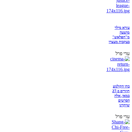
עזרא מילר
מושעה
מ"הפלאש"
בעקבות מעצרו
עדי פרל
בתי הקולנוע
חוזרים ב-27
במאי, אלה
הסרטים
שיוקרנו
עדי פרל