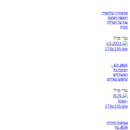
אקטיוויז'ן-בליזארד
חוטפת תביעת
ענק על הטרדה
מינית
עדי פרל
E3 2021 –
רשימת כל
המשחקים
שיופיעו באירוע
עדי פרל
בעקבות תקרית
IGN: על