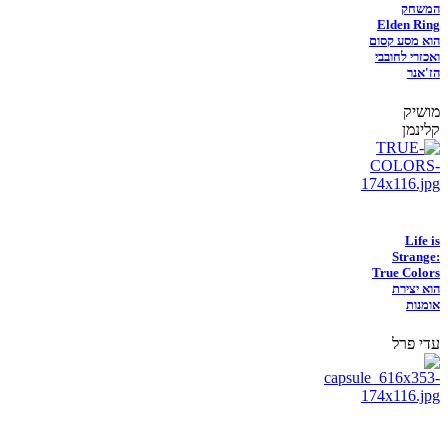
המשחק
Elden Ring
הוא מסע קסום
ואכזרי לחובבי
הז'אנר
מושיק
קלינמן
Life is
Strange:
True Colors
הוא יצירת
אומנות
עדי פרל