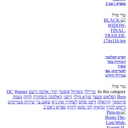
בספייס ג'אם 2
עדי פרל
הסרט האלמנה
השחורה עובר
סופית
לסטרימינג, צפו
בטריילר החדש
עדי פרל
In this category:
טריילר
מארוול
פוסטר
תור: אהבה ורעם
Warner
DC
Bros
הפלאש
מעצר
עזרא מילר
דיסני
האלמנה השחורה
לוקה
נשמה
פיקסאר
קרואלה
דיסני פלוס
לשחרר את גיא
שאנג-צ'י
שירות סטרימינג
ג'יימס לברון
זנדאיה
לוני טונס
ליהוק
ספייס ג'אם 2