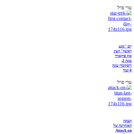
עדי פרל
יום "מגע
ראשון" הציג
את פיקארד
עונה 2,
דיסקוברי עונה
4 ועוד
עדי פרל
העונה
האחרונה של
Attack on