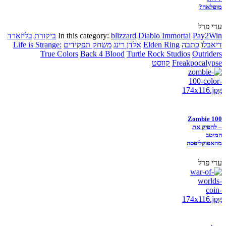
מופלאה?
עדי פרל
Pay2Win
Diablo Immortal
blizzard
In this category:
ביקורת
בליזארד
דיאבלו
כתבה
Elden Ring
אלדן רינג
משחק תפקידים
Life is Strange:
True Colors
Back 4 Blood
Turtle Rock Studios
Outriders
Freakpocalypse
קווסט
Zombie 100
– להפיק את
המיטב
מהאפוקליפסה
עדי פרל