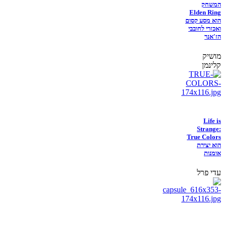
המשחק
Elden Ring
הוא מסע קסום
ואכזרי לחובבי
הז'אנר
מושיק
קלינמן
Life is
Strange:
True Colors
הוא יצירת
אומנות
עדי פרל