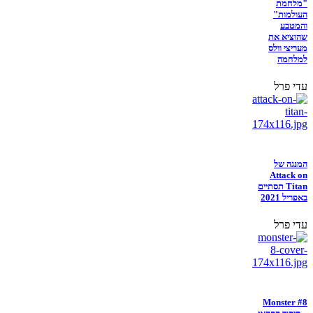
"מלחמת
העולמות"
והמטבע
שהוציא את
מעריצי וולס
למלחמה
עדי פרל
המנגה של
Attack on
Titan תסתיים
באפריל 2021
עדי פרל
Monster #8