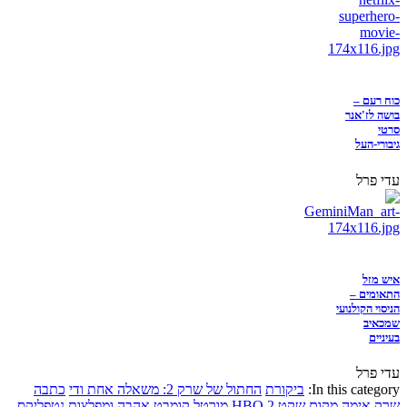
כוח רעם –
בושה לז'אנר
סרטי
גיבורי-העל
עדי פרל
איש מזל
התאומים –
הניסוי הקולנועי
שמכאיב
בעיניים
עדי פרל
In this category:
ביקורת
החתול של שרק 2: משאלה אחת ודי
כתבה
שרק
אימה
מקום שקט 2
HBO
מורטל קומבט
אהבה ומפלצות
נטפליקס