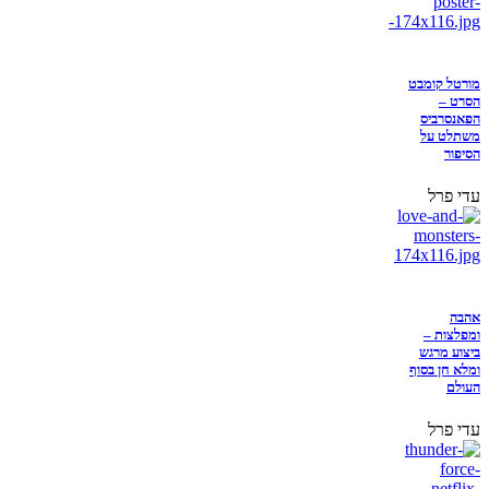
מורטל קומבט
הסרט –
הפאנסרביס
משתלט על
הסיפור
עדי פרל
אהבה
ומפלצות –
ביצוע מרגש
ומלא חן בסוף
העולם
עדי פרל