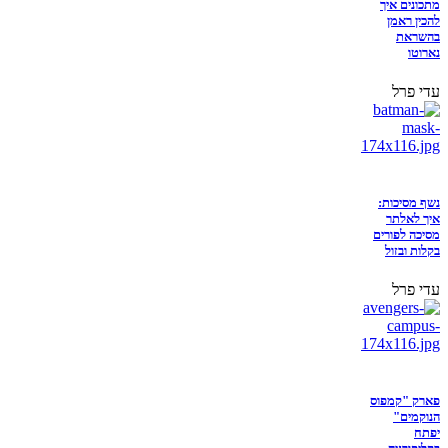
מתכונים איך
להכין ראמן
בהשראת
נארוטו
עדי פרל
נשף מסיכות:
איך לאלתר
מסיכה לפורים
בקלות ובזול
עדי פרל
פארק "קמפוס
הנוקמים"
יפתח