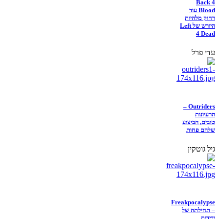
Back 4
Blood עוד
רחוק מלהיות
היורש של Left
4 Dead
עדי פרל
Outriders –
הרעיונות
טובים, הביצוע
שלהם פחות
גיל גוטקין
Freakpocalypse
– תחילתה של
ידידות