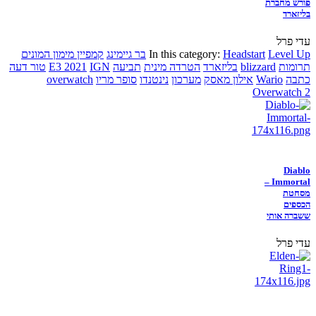
פורש מחברת
בליזארד
עדי פרל
Level Up
Headstart
In this category:
בר גיימינג
קמפיין מימון המונים
תרומות
blizzard
בליזארד
הטרדה מינית
תביעה
IGN
E3 2021
טור דעה
כתבה
Wario
אילון מאסק
מערכון
נינטנדו
סופר מריו
overwatch
Overwatch 2
Diablo
Immortal –
מסחטת
הכספים
ששברה אותי
עדי פרל