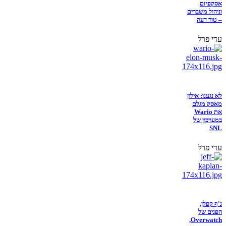
אסקפיזם
וניהול משברים
– טור דעה
עדי פרל
לא נגענו: אילון
מאסק מגלם
את Wario
במערכון של
SNL
עדי פרל
ג'ף קפלן,
הפנים של
Overwatch,