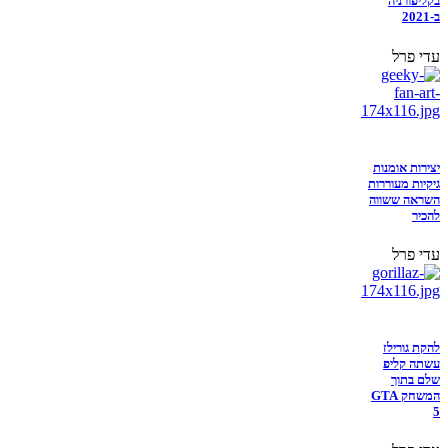
בקליפורניה
ב-2021
עדי פרל
יצירות אומנות
גיקיות מעוררות
השראה ששווה
להכיר
עדי פרל
להקת גורילז
עשתה קליפ
שלם בתוך
המשחק GTA
5