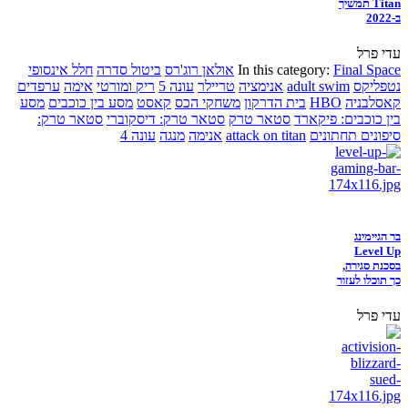
Titan תמשיך
ב-2022
עדי פרל
Final Space
In this category:
אולאן רוג'רס
ביטול סדרה
חלל אינסופי
נטפליקס
adult swim
אנימציה
טריילר
עונה 5
ריק ומורטי
אימה
ערפדים
קאסלבניה
HBO
בית הדרקון
משחקי הכס
קאסט
מסע בין כוכבים
מסע
בין כוכבים: פיקארד
סטאר טרק
סטאר טרק: דיסקוברי
סטאר טרק:
סיפונים תחתונים
attack on titan
אנימה
מנגה
עונה 4
בר הגיימינג
Level Up
בסכנת סגירה,
כך תוכלו לעזור
עדי פרל