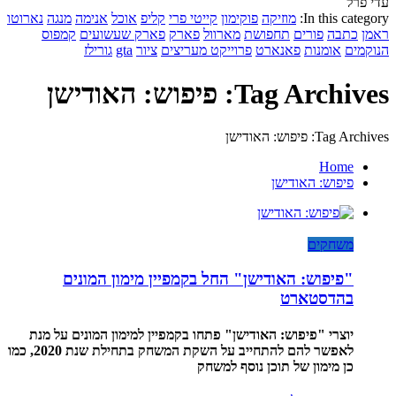
עדי פרל
In this category:
מוזיקה
פוקימון
קייטי פרי
קליפ
אוכל
אנימה
מנגה
נארוטו
ראמן
כתבה
פורים
תחפושת
מארוול
פארק
פארק שעשועים
קמפוס
הנוקמים
אומנות
פאנארט
פרוייקט מעריצים
ציור
gta
גורילז
Tag Archives: פיפוש: האודישן
Tag Archives: פיפוש: האודישן
Home
פיפוש: האודישן
משחקים
"פיפוש: האודישן" החל בקמפיין מימון המונים
בהדסטארט
יוצרי "פיפוש: האודישן" פתחו בקמפיין למימון המונים על מנת
לאפשר להם להתחייב על השקת המשחק בתחילת שנת 2020, כמו
כן מימון של תוכן נוסף למשחק