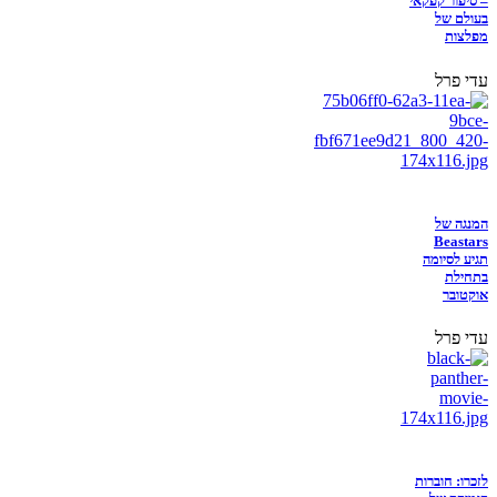
– סיפור קפקאי
בעולם של
מפלצות
עדי פרל
המנגה של
Beastars
תגיע לסיומה
בתחילת
אוקטובר
עדי פרל
לזכרו: חוברות