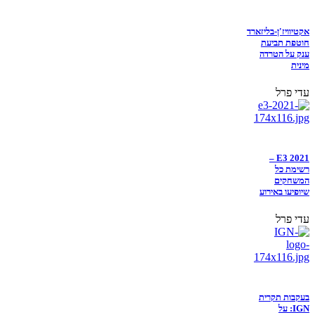
אקטיוויז'ן-בליזארד
חוטפת תביעת
ענק על הטרדה
מינית
עדי פרל
E3 2021 –
רשימת כל
המשחקים
שיופיעו באירוע
עדי פרל
בעקבות תקרית
IGN: על