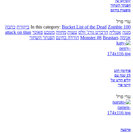
קומיקס של
הפנתר השחור
מופצות בחינם
עדי פרל
Zombie 100
Bucket List of the Dead
In this category:
ביקורת
כתבה
מנגה
אנגליה
הרברט גורג' וולס
טעות
מחווה
מטבע
פאונד
attack on titan
אנימה
Beastars
Monster #8
הורדה בחינם
הפנתר השחור
פוקימון חוגג
25 שנה עם
קליפ חדש של
קייטי פרי
עדי פרל
ארבעה