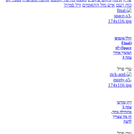
כוח רעם
איש מזל התאומים
וויל סמית'
חלל אינסופי
(Final
Space) לא
תמשיך אחרי
עונה 3
עדי פרל
ריק ומורטי
עונה 5
מתחילה מחר,
זה מה שצריך
לדעת
עדי פרל