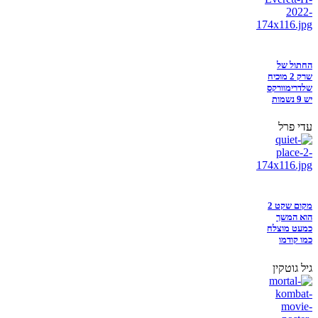
החתול של
שרק 2 מוכיח
שלדרימוורקס
יש 9 נשמות
עדי פרל
מקום שקט 2
הוא המשך
כמעט מוצלח
כמו קודמו
גיל גוטקין