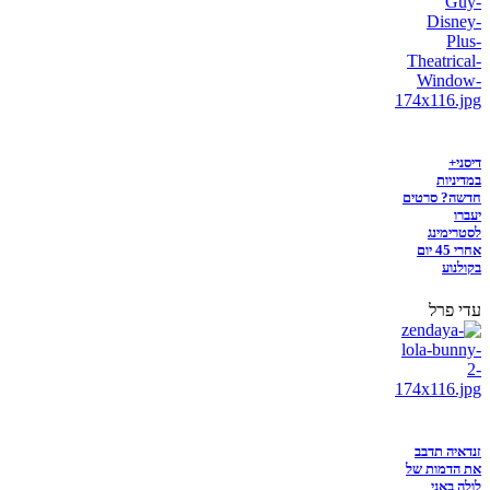
דיסני+
במדיניות
חדשה? סרטים
יעברו
לסטרימינג
אחרי 45 יום
בקולנוע
עדי פרל
זנדאיה תדבב
את הדמות של
לולה באני