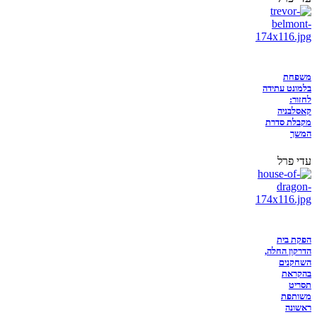
משפחת
בלמונט עתידה
לחזור:
קאסלבניה
מקבלת סדרת
המשך
עדי פרל
הפקת בית
הדרקון החלה,
השחקנים
בהקראת
תסריט
משותפת
ראשונה