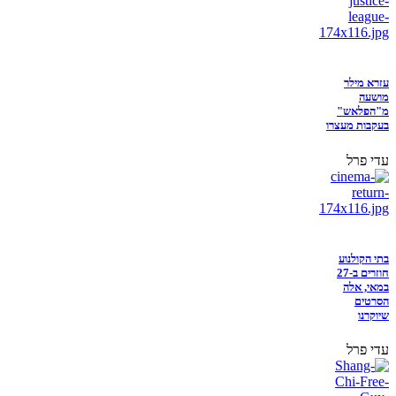
עזרא מילר
מושעה
מ"הפלאש"
בעקבות מעצרו
עדי פרל
בתי הקולנוע
חוזרים ב-27
במאי, אלה
הסרטים
שיוקרנו
עדי פרל