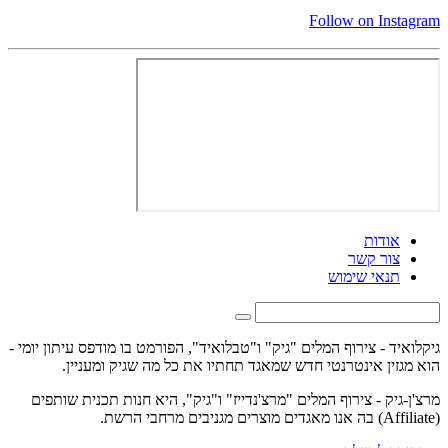
Follow on Instagram
אודות
צור קשר
תנאי שימוש
גיקלואיד - צירוף המלים "גיק" ו"טבלואיד", הפורמט בו מודפס עיתון יומי -
הוא מגזין אינטרנטי חדש שמאגד תחתיו את כל מה שגיק ומעניין.
מרצ'ן-גיק - צירוף המלים "מרצ'נדייז" ו"גיק", היא חנות תכנית שותפים
(Affiliate) בה אנו מאגדים מוצרים מגניבים מרחבי הרשת.