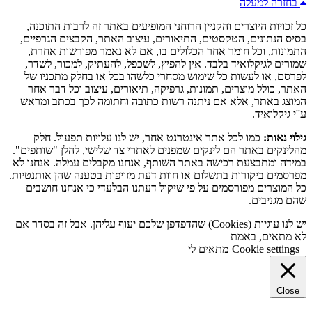
בחזרה למעלה
כל זכויות היוצרים והקניין הרוחני המופיעים באתר זה לרבות התוכנה,
בסיס הנתונים, הטקסטים, התיאורים, עיצוב האתר, הקבצים הגרפיים,
התמונות, וכל חומר אחר הכלולים בו, אם לא נאמר מפורשות אחרת,
שמורים לגיקלואיד בלבד. אין להפיץ, לשכפל, להעתיק, למכור, לשדר,
לפרסם, או לעשות כל שימוש מסחרי כלשהו בכל או בחלק מתכניו של
האתר, כולל מוצרים, תמונות, גרפיקה, תיאורים, עיצוב וכל דבר אחר
המוצג באתר, אלא אם ניתנה רשות כתובה וחתומה לכך בכתב ומראש
ע''י גיקלואיד.
גילוי נאות:
כמו לכל אתר אינטרנט אחר, יש לנו עלויות תפעול. חלק
מהלינקים באתר הם לינקים שמפנים לאתרי צד שלישי, להלן "שותפים".
במידה ומתבצעת רכישה באתר השותף, אנחנו מקבלים עמלה. אנחנו לא
מפרסמים ביקורות בתשלום או חוות דעת מזויפות בטענה שהן אותנטיות.
כל המוצרים מפורסמים על פי שיקול דעתנו הבלעדי כי אנחנו חושבים
שהם מגניבים.
יש לנו עוגיות (Cookies) שהדפדפן שלכם יעוף עליהן. אבל זה בסדר אם
לא מתאים, באמת
Cookie settings
מתאים לי
Close