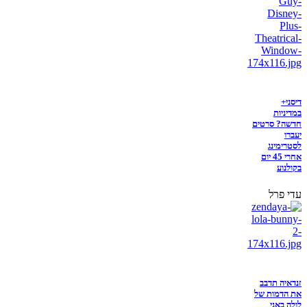
דיסני+
במדיניות
חדשה? סרטים
יעברו
לסטרימינג
אחרי 45 יום
בקולנוע
עדי פרל
זנדאיה תדבב
את הדמות של
לולה באני