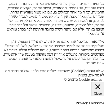
כל זכויות היוצרים והקניין הרוחני המופיעים באתר זה לרבות התוכנה,
בסיס הנתונים, הטקסטים, התיאורים, עיצוב האתר, הקבצים הגרפיים,
התמונות, וכל חומר אחר הכלולים בו, אם לא נאמר מפורשות אחרת,
שמורים לגיקלואיד בלבד. אין להפיץ, לשכפל, להעתיק, למכור, לשדר,
לפרסם, או לעשות כל שימוש מסחרי כלשהו בכל או בחלק מתכניו של
האתר, כולל מוצרים, תמונות, גרפיקה, תיאורים, עיצוב וכל דבר אחר
המוצג באתר, אלא אם ניתנה רשות כתובה וחתומה לכך בכתב ומראש
ע''י גיקלואיד.
גילוי נאות:
כמו לכל אתר אינטרנט אחר, יש לנו עלויות תפעול. חלק
מהלינקים באתר הם לינקים שמפנים לאתרי צד שלישי, להלן "שותפים".
במידה ומתבצעת רכישה באתר השותף, אנחנו מקבלים עמלה. אנחנו לא
מפרסמים ביקורות בתשלום או חוות דעת מזויפות בטענה שהן אותנטיות.
כל המוצרים מפורסמים על פי שיקול דעתנו הבלעדי כי אנחנו חושבים
שהם מגניבים.
יש לנו עוגיות (Cookies) שהדפדפן שלכם יעוף עליהן. אבל זה בסדר אם
לא מתאים, באמת
Cookie settings
מתאים לי
Close
Privacy Overview