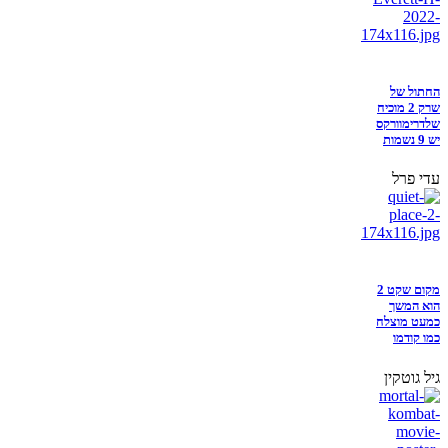
החתול של
שרק 2 מוכיח
שלדרימוורקס
יש 9 נשמות
עדי פרל
מקום שקט 2
הוא המשך
כמעט מוצלח
כמו קודמו
גיל גוטקין