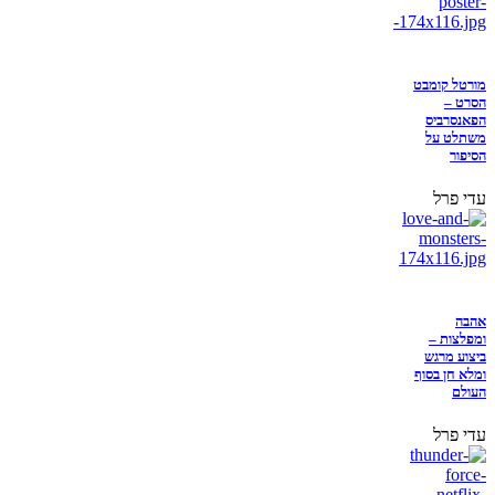
מורטל קומבט
הסרט –
הפאנסרביס
משתלט על
הסיפור
עדי פרל
אהבה
ומפלצות –
ביצוע מרגש
ומלא חן בסוף
העולם
עדי פרל