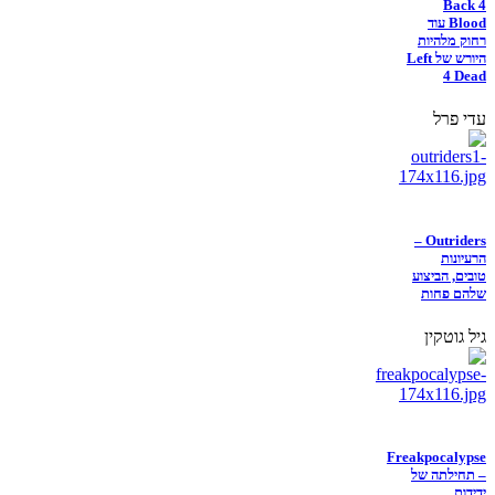
Back 4
Blood עוד
רחוק מלהיות
היורש של Left
4 Dead
עדי פרל
Outriders –
הרעיונות
טובים, הביצוע
שלהם פחות
גיל גוטקין
Freakpocalypse
– תחילתה של
ידידות