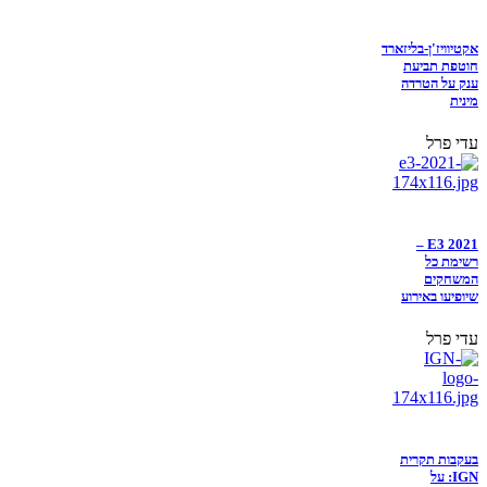
אקטיוויז'ן-בליזארד
חוטפת תביעת
ענק על הטרדה
מינית
עדי פרל
E3 2021 –
רשימת כל
המשחקים
שיופיעו באירוע
עדי פרל
בעקבות תקרית
IGN: על