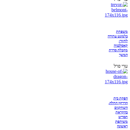
משפחת
בלמונט עתידה
לחזור:
קאסלבניה
מקבלת סדרת
המשך
עדי פרל
הפקת בית
הדרקון החלה,
השחקנים
בהקראת
תסריט
משותפת
ראשונה