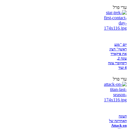
עדי פרל
יום "מגע
ראשון" הציג
את פיקארד
עונה 2,
דיסקוברי עונה
4 ועוד
עדי פרל
העונה
האחרונה של
Attack on