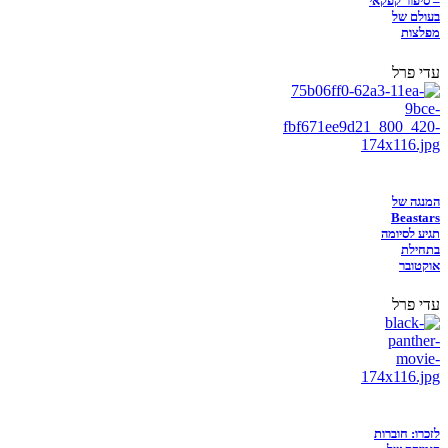
– סיפור קפקאי
בעולם של
מפלצות
עדי פרל
המנגה של
Beastars
תגיע לסיומה
בתחילת
אוקטובר
עדי פרל
לזכרו: חוברות