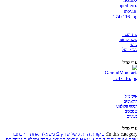
כוח רעם –
בושה לז'אנר
סרטי
גיבורי-העל
עדי פרל
איש מזל
התאומים –
הניסוי הקולנועי
שמכאיב
בעיניים
עדי פרל
In this category:
ביקורת
החתול של שרק 2: משאלה אחת ודי
כתבה
שרק
אימה
מקום שקט 2
HBO
מורטל קומבט
אהבה ומפלצות
נטפליקס