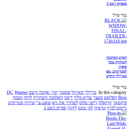
בספייס ג'אם 2
עדי פרל
הסרט האלמנה
השחורה עובר
סופית
לסטרימינג, צפו
בטריילר החדש
עדי פרל
In this category:
טריילר
מארוול
פוסטר
תור: אהבה ורעם
Warner
DC
Bros
הפלאש
מעצר
עזרא מילר
דיסני
האלמנה השחורה
לוקה
נשמה
פיקסאר
קרואלה
דיסני פלוס
לשחרר את גיא
שאנג-צ'י
שירות סטרימינג
ג'יימס לברון
זנדאיה
לוני טונס
ליהוק
ספייס ג'אם 2