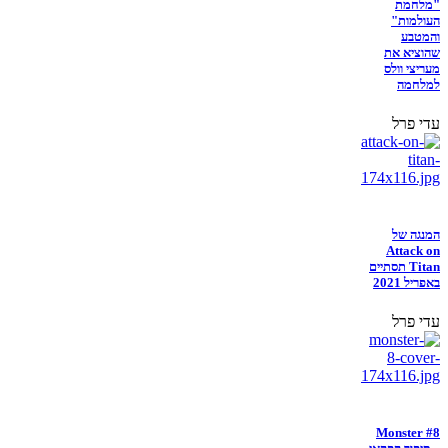
"מלחמת
העולמות"
והמטבע
שהוציא את
מעריצי וולס
למלחמה
עדי פרל
המנגה של
Attack on
Titan תסתיים
באפריל 2021
עדי פרל
Monster #8