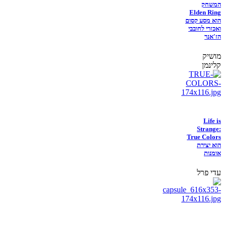
המשחק
Elden Ring
הוא מסע קסום
ואכזרי לחובבי
הז'אנר
מושיק
קלינמן
Life is
Strange:
True Colors
הוא יצירת
אומנות
עדי פרל