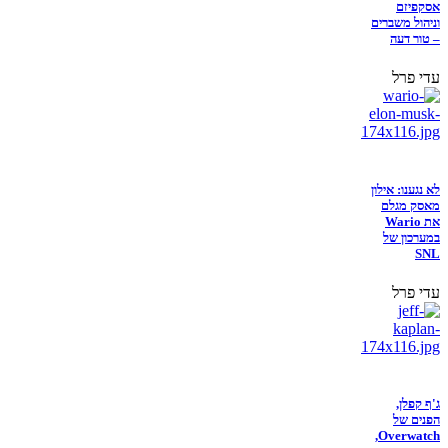
אסקפיזם
וניהול משברים
– טור דעה
עדי פרל
לא נגענו: אילון
מאסק מגלם
את Wario
במערכון של
SNL
עדי פרל
ג'ף קפלן,
הפנים של
Overwatch,