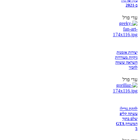
בקליפורניה
ב-2021
עדי פרל
יצירות אומנות
גיקיות מעוררות
השראה ששווה
להכיר
עדי פרל
להקת גורילז
עשתה קליפ
שלם בתוך
המשחק GTA
5