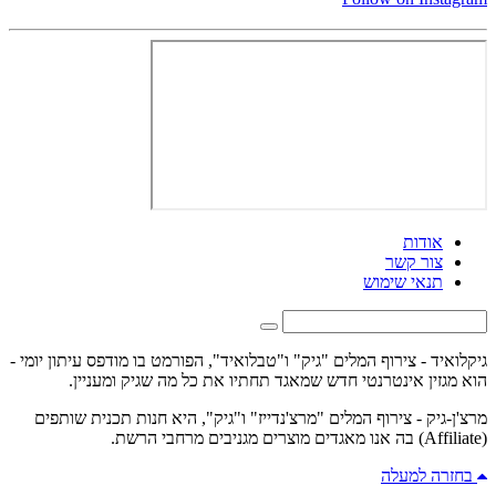
אודות
צור קשר
תנאי שימוש
גיקלואיד - צירוף המלים "גיק" ו"טבלואיד", הפורמט בו מודפס עיתון יומי -
הוא מגזין אינטרנטי חדש שמאגד תחתיו את כל מה שגיק ומעניין.
מרצ'ן-גיק - צירוף המלים "מרצ'נדייז" ו"גיק", היא חנות תכנית שותפים
(Affiliate) בה אנו מאגדים מוצרים מגניבים מרחבי הרשת.
בחזרה למעלה