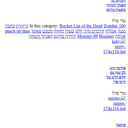
קומיקס של
הפנתר השחור
מופצות בחינם
עדי פרל
Zombie 100
Bucket List of the Dead
In this category:
ביקורת
כתבה
מנגה
אנגליה
הרברט גורג' וולס
טעות
מחווה
מטבע
פאונד
attack on titan
אנימה
Beastars
Monster #8
הורדה בחינם
הפנתר השחור
פוקימון חוגג
25 שנה עם
קליפ חדש של
קייטי פרי
עדי פרל
ארבעה