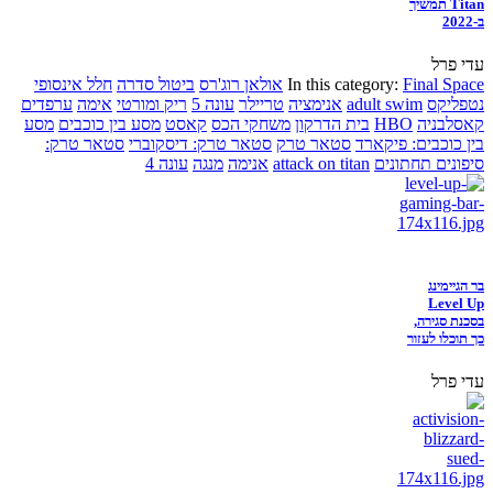
Titan תמשיך
ב-2022
עדי פרל
Final Space
In this category:
אולאן רוג'רס
ביטול סדרה
חלל אינסופי
נטפליקס
adult swim
אנימציה
טריילר
עונה 5
ריק ומורטי
אימה
ערפדים
קאסלבניה
HBO
בית הדרקון
משחקי הכס
קאסט
מסע בין כוכבים
מסע
בין כוכבים: פיקארד
סטאר טרק
סטאר טרק: דיסקוברי
סטאר טרק:
סיפונים תחתונים
attack on titan
אנימה
מנגה
עונה 4
בר הגיימינג
Level Up
בסכנת סגירה,
כך תוכלו לעזור
עדי פרל