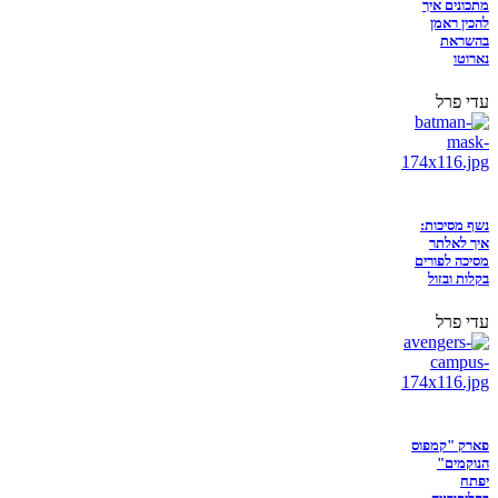
מתכונים איך
להכין ראמן
בהשראת
נארוטו
עדי פרל
נשף מסיכות:
איך לאלתר
מסיכה לפורים
בקלות ובזול
עדי פרל
פארק "קמפוס
הנוקמים"
יפתח