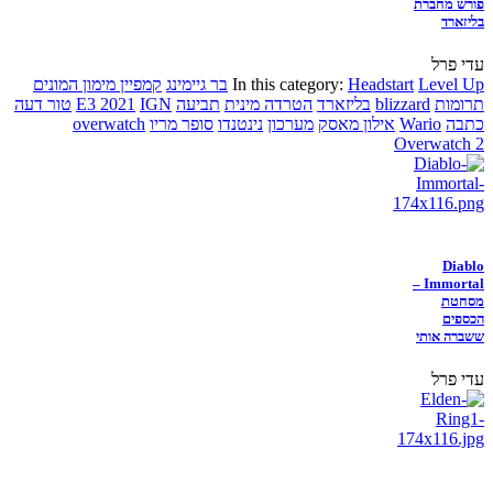
פורש מחברת
בליזארד
עדי פרל
Level Up
Headstart
In this category:
בר גיימינג
קמפיין מימון המונים
תרומות
blizzard
בליזארד
הטרדה מינית
תביעה
IGN
E3 2021
טור דעה
כתבה
Wario
אילון מאסק
מערכון
נינטנדו
סופר מריו
overwatch
Overwatch 2
Diablo
Immortal –
מסחטת
הכספים
ששברה אותי
עדי פרל