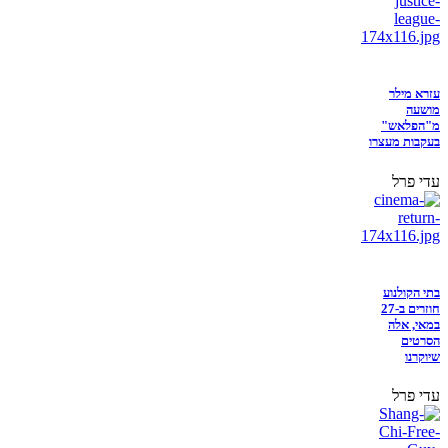
עזרא מילר
מושעה
מ"הפלאש"
בעקבות מעצרו
עדי פרל
בתי הקולנוע
חוזרים ב-27
במאי, אלה
הסרטים
שיוקרנו
עדי פרל