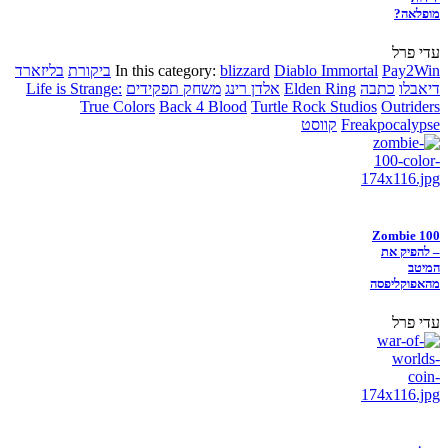
מופלאה?
עדי פרל
Pay2Win
Diablo Immortal
blizzard
In this category:
ביקורת
בליזארד
דיאבלו
כתבה
Elden Ring
אלדן רינג
משחק תפקידים
Life is Strange:
True Colors
Back 4 Blood
Turtle Rock Studios
Outriders
Freakpocalypse
קווסט
Zombie 100
– להפיק את
המיטב
מהאפוקליפסה
עדי פרל