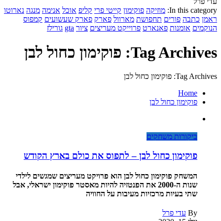
עדי פרל
In this category:
מוזיקה
פוקימון
קייטי פרי
קליפ
אוכל
אנימה
מנגה
נארוטו
ראמן
כתבה
פורים
תחפושת
מארוול
פארק
פארק שעשועים
קמפוס
הנוקמים
אומנות
פאנארט
פרוייקט מעריצים
ציור
gta
גורילז
Tag Archives: פוקימון כחול לבן
Tag Archives: פוקימון כחול לבן
Home
פוקימון כחול לבן
ביקורות משחקים
פוקימון כחול לבן – לתפוס את כולם בארץ הקודש
המשחק פוקימון כחול לבן הוא פרויקט מעריצים שמגשים לילדי
שנות ה-2000 את הפנטזיה להיות מאסטר פוקימון ישראלי, אבל
שתי בעיות מרכזיות מעיבות על החוויה
By
עדי פרל