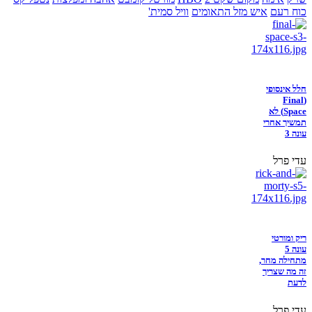
כוח רעם
איש מזל התאומים
וויל סמית'
חלל אינסופי
(Final
Space) לא
תמשיך אחרי
עונה 3
עדי פרל
ריק ומורטי
עונה 5
מתחילה מחר,
זה מה שצריך
לדעת
עדי פרל