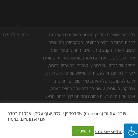
כל זכויות היוצרים והקניין הרוחני המופיעים באתר זה
בחזרה למעלה
לרבות התוכנה, בסיס הנתונים, הטקסטים, התיאורים,
עיצוב האתר, הקבצים הגרפיים, התמונות, וכל חומר
אחר הכלולים בו, אם לא נאמר מפורשות אחרת, שמורים
לגיקלואיד בלבד. אין להפיץ, לשכפל, להעתיק, למכור,
לשדר, לפרסם, או לעשות כל שימוש מסחרי כלשהו בכל
או בחלק מתכניו של האתר, כולל מוצרים, תמונות,
גרפיקה, תיאורים, עיצוב וכל דבר אחר המוצג באתר,
אלא אם ניתנה רשות כתובה וחתומה לכך בכתב ומראש
ע''י גיקלואיד.
גילוי נאות:
כמו לכל אתר אינטרנט אחר, יש לנו עלויות
יש לנו עוגיות (Cookies) שהדפדפן שלכם יעוף עליהן. אבל זה בסדר
אם לא מתאים, באמת
תפעול. חלק מהלינקים באתר הם לינקים שמפנים
לאתרי צד שלישי, להלן "שותפים". במידה ומתבצעת
Cookie settings
מתאים לי
רכישה באתר השותף, אנחנו מקבלים עמלה. אנחנו לא