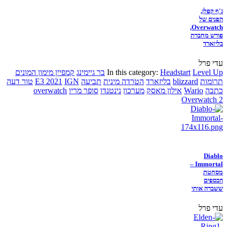
ג'ף קפלן,
הפנים של
Overwatch,
פורש מחברת
בליזארד
עדי פרל
Level Up
Headstart
In this category:
בר גיימינג
קמפיין מימון המונים
תרומות
blizzard
בליזארד
הטרדה מינית
תביעה
IGN
E3 2021
טור דעה
כתבה
Wario
אילון מאסק
מערכון
נינטנדו
סופר מריו
overwatch
Overwatch 2
Diablo
Immortal –
מסחטת
הכספים
ששברה אותי
עדי פרל