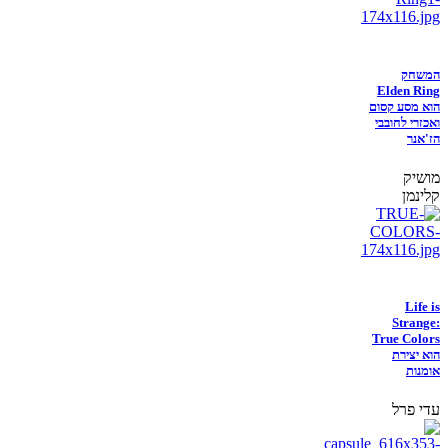
המשחק
Elden Ring
הוא מסע קסום
ואכזרי לחובבי
הז'אנר
מושיק
קלינמן
Life is
Strange:
True Colors
הוא יצירת
אומנות
עדי פרל