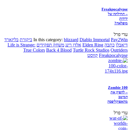
Freakpocalypse
– תחילתה של
ידידות
מופלאה?
עדי פרל
Pay2Win
Diablo Immortal
blizzard
In this category:
ביקורת
בליזארד
דיאבלו
כתבה
Elden Ring
אלדן רינג
משחק תפקידים
Life is Strange:
True Colors
Back 4 Blood
Turtle Rock Studios
Outriders
Freakpocalypse
קווסט
Zombie 100
– להפיק את
המיטב
מהאפוקליפסה
עדי פרל