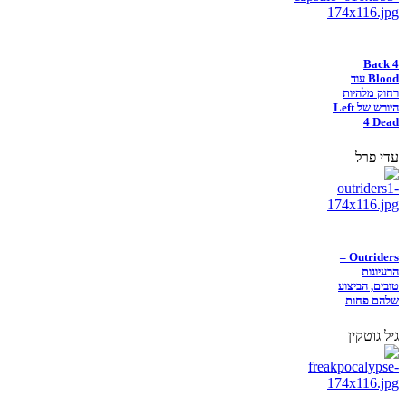
Back 4
Blood עוד
רחוק מלהיות
היורש של Left
4 Dead
עדי פרל
Outriders –
הרעיונות
טובים, הביצוע
שלהם פחות
גיל גוטקין