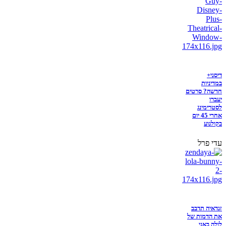
דיסני+
במדיניות
חדשה? סרטים
יעברו
לסטרימינג
אחרי 45 יום
בקולנוע
עדי פרל
זנדאיה תדבב
את הדמות של
לולה באני