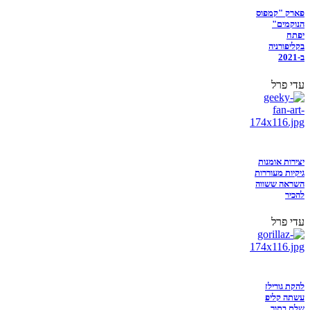
פארק "קמפוס
הנוקמים"
יפתח
בקליפורניה
ב-2021
עדי פרל
יצירות אומנות
גיקיות מעוררות
השראה ששווה
להכיר
עדי פרל
להקת גורילז
עשתה קליפ
שלם בתוך