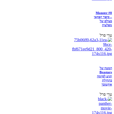
Monster #8
– סיפור קפקאי
בעולם של
מפלצות
עדי פרל
המנגה של
Beastars
תגיע לסיומה
בתחילת
אוקטובר
עדי פרל