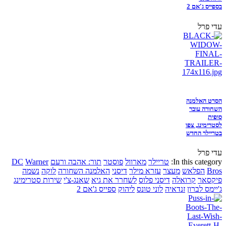
בספייס ג'אם 2
עדי פרל
הסרט האלמנה
השחורה עובר
סופית
לסטרימינג, צפו
בטריילר החדש
עדי פרל
In this category:
טריילר
מארוול
פוסטר
תור: אהבה ורעם
Warner
DC
Bros
הפלאש
מעצר
עזרא מילר
דיסני
האלמנה השחורה
לוקה
נשמה
פיקסאר
קרואלה
דיסני פלוס
לשחרר את גיא
שאנג-צ'י
שירות סטרימינג
ג'יימס לברון
זנדאיה
לוני טונס
ליהוק
ספייס ג'אם 2