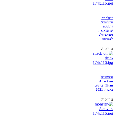
"מלחמת
העולמות"
והמטבע
שהוציא את
מעריצי וולס
למלחמה
עדי פרל
המנגה של
Attack on
Titan תסתיים
באפריל 2021
עדי פרל