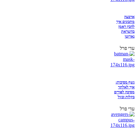
ארבעה
מתכונים איך
להכין ראמן
בהשראת
נארוטו
עדי פרל
נשף מסיכות:
איך לאלתר
מסיכה לפורים
בקלות ובזול
עדי פרל