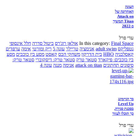
העונה
האחרונה של
Attack on
Titan תמשיך
ב-2022
עדי פרל
Final Space
In this category:
אולאן רוג'רס
ביטול סדרה
חלל אינסופי
נטפליקס
adult swim
אנימציה
טריילר
עונה 5
ריק ומורטי
אימה
ערפדים
קאסלבניה
HBO
בית הדרקון
משחקי הכס
קאסט
מסע בין כוכבים
מסע
בין כוכבים: פיקארד
סטאר טרק
סטאר טרק: דיסקוברי
סטאר טרק:
סיפונים תחתונים
attack on titan
אנימה
מנגה
עונה 4
בר הגיימינג
Level Up
בסכנת סגירה,
כך תוכלו לעזור
עדי פרל