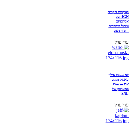
בעקבות תקרית
IGN: על
אסקפיזם
וניהול משברים
– טור דעה
עדי פרל
לא נגענו: אילון
מאסק מגלם
את Wario
במערכון של
SNL
עדי פרל