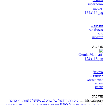
כוח רעם –
בושה לז'אנר
סרטי
גיבורי-העל
עדי פרל
איש מזל
התאומים –
הניסוי הקולנועי
שמכאיב
בעיניים
עדי פרל
In this category:
ביקורת
החתול של שרק 2: משאלה אחת ודי
כתבה
שרק
אימה
מקום שקט 2
HBO
מורטל קומבט
אהבה ומפלצות
נטפליקס