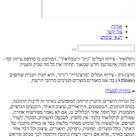
אודות
צור קשר
תנאי שימוש
גיקלואיד - צירוף המלים "גיק" ו"טבלואיד", הפורמט בו מודפס עיתון יומי -
הוא מגזין אינטרנטי חדש שמאגד תחתיו את כל מה שגיק ומעניין.
מרצ'ן-גיק - צירוף המלים "מרצ'נדייז" ו"גיק", היא חנות תכנית שותפים
(Affiliate) בה אנו מאגדים מוצרים מגניבים מרחבי הרשת.
בחזרה למעלה
כל זכויות היוצרים והקניין הרוחני המופיעים באתר זה לרבות התוכנה,
בסיס הנתונים, הטקסטים, התיאורים, עיצוב האתר, הקבצים הגרפיים,
התמונות, וכל חומר אחר הכלולים בו, אם לא נאמר מפורשות אחרת,
שמורים לגיקלואיד בלבד. אין להפיץ, לשכפל, להעתיק, למכור, לשדר,
לפרסם, או לעשות כל שימוש מסחרי כלשהו בכל או בחלק מתכניו של
האתר, כולל מוצרים, תמונות, גרפיקה, תיאורים, עיצוב וכל דבר אחר
המוצג באתר, אלא אם ניתנה רשות כתובה וחתומה לכך בכתב ומראש