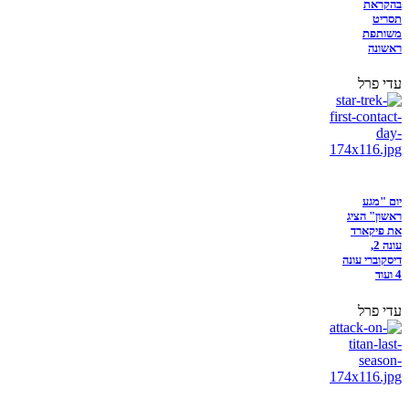
בהקראת
תסריט
משותפת
ראשונה
עדי פרל
יום "מגע
ראשון" הציג
את פיקארד
עונה 2,
דיסקוברי עונה
4 ועוד
עדי פרל