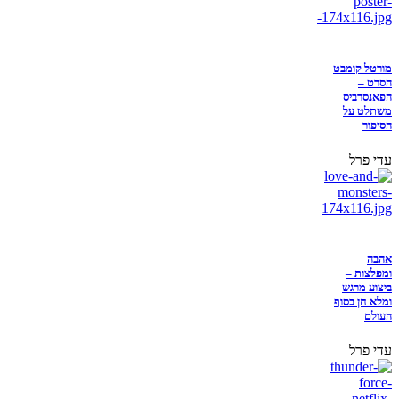
מורטל קומבט
הסרט –
הפאנסרביס
משתלט על
הסיפור
עדי פרל
אהבה
ומפלצות –
ביצוע מרגש
ומלא חן בסוף
העולם
עדי פרל