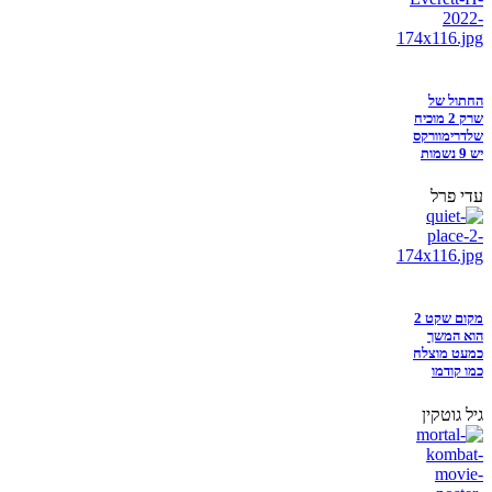
החתול של
שרק 2 מוכיח
שלדרימוורקס
יש 9 נשמות
עדי פרל
מקום שקט 2
הוא המשך
כמעט מוצלח
כמו קודמו
גיל גוטקין