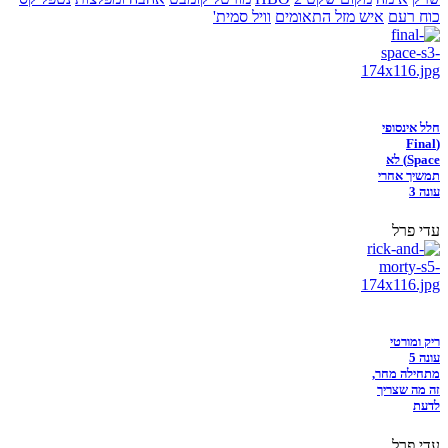
כוח רעם
איש מזל התאומים
וויל סמית'
חלל אינסופי
(Final
Space) לא
תמשיך אחרי
עונה 3
עדי פרל
ריק ומורטי
עונה 5
מתחילה מחר,
זה מה שצריך
לדעת
עדי פרל