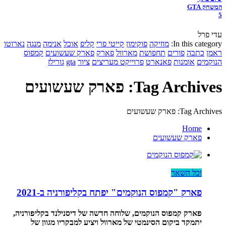
המשחק GTA
5
עדי פרל
In this category:
מוזיקה
פוקימון
קייטי פרי
קליפ
אוכל
אנימה
מנגה
נארוטו
ראמן
כתבה
פורים
תחפושת
מארוול
פארק
פארק שעשועים
קמפוס
הנוקמים
אומנות
פאנארט
פרוייקט מעריצים
ציור
gta
גורילז
Tag Archives: פארק שעשועים
Tag Archives: פארק שעשועים
Home
פארק שעשועים
וכל השאר
פארק "קמפוס הנוקמים" יפתח בקליפורניה ב-2021
פארק קמפוס הנוקמים, שלוחה חדשה של דיסנילנד בקליפורניה,
יתמקד ביקום הסינמטי של מארוול ויציע למבקריו מגוון של