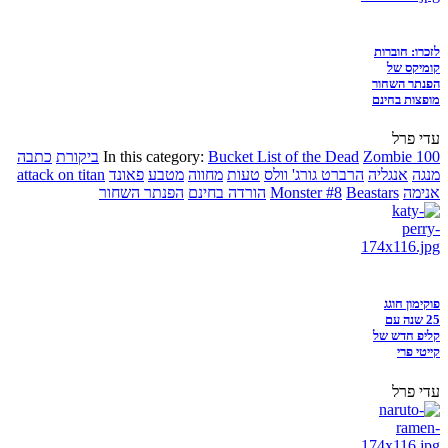
לזכרו: חוברות
קומיקס של
הפנתר השחור
מופצות בחינם
עדי פרל
Zombie 100
Bucket List of the Dead
In this category:
ביקורת
כתבה
מנגה
אנגליה
הרברט גורג' וולס
טעות
מחווה
מטבע
פאונד
attack on titan
אנימה
Beastars
Monster #8
הורדה בחינם
הפנתר השחור
פוקימון חוגג
25 שנה עם
קליפ חדש של
קייטי פרי
עדי פרל