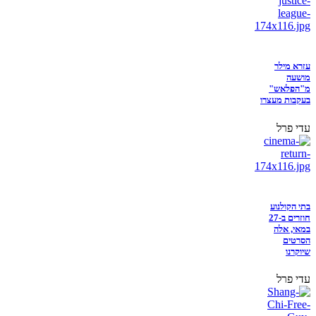
עזרא מילר
מושעה
מ"הפלאש"
בעקבות מעצרו
עדי פרל
בתי הקולנוע
חוזרים ב-27
במאי, אלה
הסרטים
שיוקרנו
עדי פרל