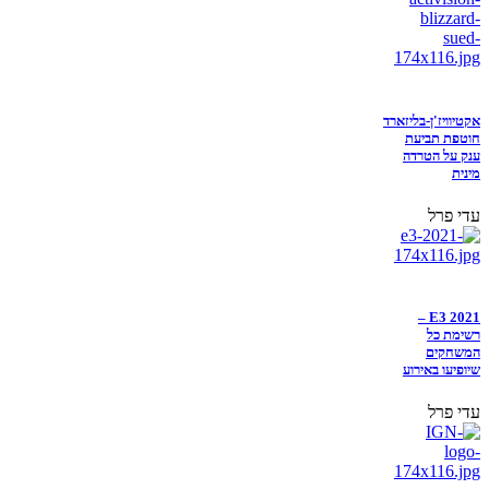
אקטיוויז'ן-בליזארד
חוטפת תביעת
ענק על הטרדה
מינית
עדי פרל
E3 2021 –
רשימת כל
המשחקים
שיופיעו באירוע
עדי פרל