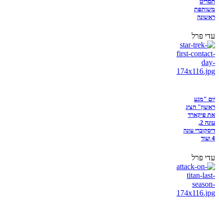
תסריט
משותפת
ראשונה
עדי פרל
יום "מגע
ראשון" הציג
את פיקארד
עונה 2,
דיסקוברי עונה
4 ועוד
עדי פרל