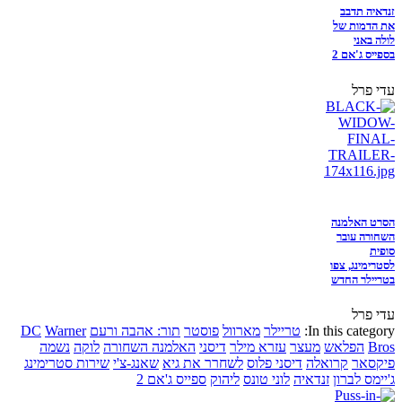
זנדאיה תדבב
את הדמות של
לולה באני
בספייס ג'אם 2
עדי פרל
הסרט האלמנה
השחורה עובר
סופית
לסטרימינג, צפו
בטריילר החדש
עדי פרל
In this category:
טריילר
מארוול
פוסטר
תור: אהבה ורעם
Warner
DC
Bros
הפלאש
מעצר
עזרא מילר
דיסני
האלמנה השחורה
לוקה
נשמה
פיקסאר
קרואלה
דיסני פלוס
לשחרר את גיא
שאנג-צ'י
שירות סטרימינג
ג'יימס לברון
זנדאיה
לוני טונס
ליהוק
ספייס ג'אם 2