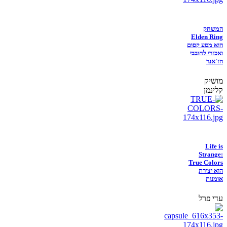
המשחק
Elden Ring
הוא מסע קסום
ואכזרי לחובבי
הז'אנר
מושיק
קלינמן
Life is
Strange:
True Colors
הוא יצירת
אומנות
עדי פרל