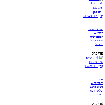
מורטל קומבט
הסרט –
הפאנסרביס
משתלט על
הסיפור
עדי פרל
אהבה
ומפלצות –
ביצוע מרגש
ומלא חן בסוף
העולם
עדי פרל