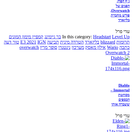
ג'ף קפלן,
הפנים של
Overwatch,
פורש מחברת
בליזארד
עדי פרל
Level Up
Headstart
In this category:
בר גיימינג
קמפיין מימון המונים
תרומות
blizzard
בליזארד
הטרדה מינית
תביעה
IGN
E3 2021
טור דעה
כתבה
Wario
אילון מאסק
מערכון
נינטנדו
סופר מריו
overwatch
Overwatch 2
Diablo
Immortal –
מסחטת
הכספים
ששברה אותי
עדי פרל