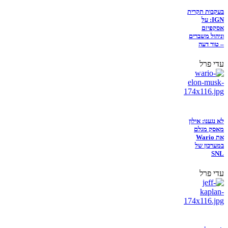
בעקבות תקרית
IGN: על
אסקפיזם
וניהול משברים
– טור דעה
עדי פרל
לא נגענו: אילון
מאסק מגלם
את Wario
במערכון של
SNL
עדי פרל