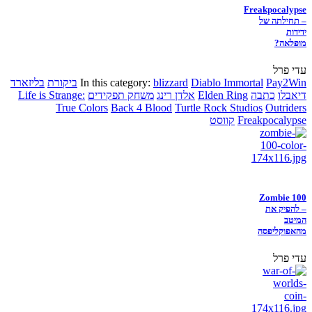
Freakpocalypse
– תחילתה של
ידידות
מופלאה?
עדי פרל
Pay2Win
Diablo Immortal
blizzard
In this category:
ביקורת
בליזארד
דיאבלו
כתבה
Elden Ring
אלדן רינג
משחק תפקידים
Life is Strange:
True Colors
Back 4 Blood
Turtle Rock Studios
Outriders
Freakpocalypse
קווסט
Zombie 100
– להפיק את
המיטב
מהאפוקליפסה
עדי פרל