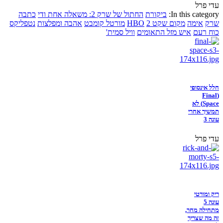
עדי פרל
In this category:
ביקורת
החתול של שרק 2: משאלה אחת ודי
כתבה
שרק
אימה
מקום שקט 2
HBO
מורטל קומבט
אהבה ומפלצות
נטפליקס
כוח רעם
איש מזל התאומים
וויל סמית'
חלל אינסופי
(Final
Space) לא
תמשיך אחרי
עונה 3
עדי פרל
ריק ומורטי
עונה 5
מתחילה מחר,
זה מה שצריך