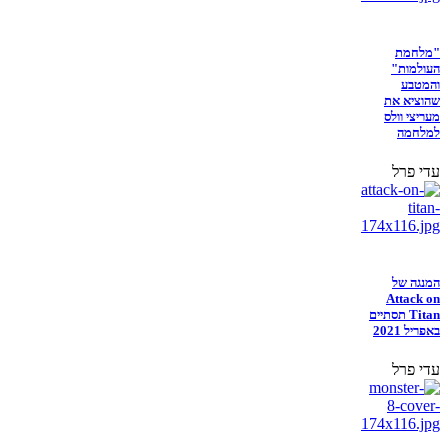
"מלחמת
העולמות"
והמטבע
שהוציא את
מעריצי וולס
למלחמה
עדי פרל
המנגה של
Attack on
Titan תסתיים
באפריל 2021
עדי פרל