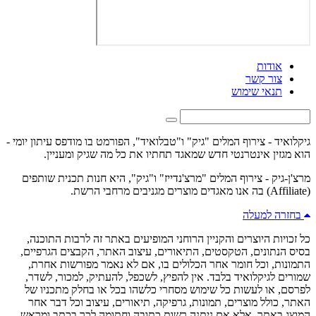
אודות
צור קשר
תנאי שימוש
גיקלואיד - צירוף המלים "גיק" ו"טבלואיד", הפורמט בו מודפס עיתון יומי -
הוא מגזין אינטרנטי חדש שמאגד תחתיו את כל מה שגיק ומעניין.
מרצ'ן-גיק - צירוף המלים "מרצ'נדייז" ו"גיק", היא חנות תכנית שותפים
(Affiliate) בה אנו מאגדים מוצרים מגניבים מרחבי הרשת.
בחזרה למעלה
כל זכויות היוצרים והקניין הרוחני המופיעים באתר זה לרבות התוכנה,
בסיס הנתונים, הטקסטים, התיאורים, עיצוב האתר, הקבצים הגרפיים,
התמונות, וכל חומר אחר הכלולים בו, אם לא נאמר מפורשות אחרת,
שמורים לגיקלואיד בלבד. אין להפיץ, לשכפל, להעתיק, למכור, לשדר,
לפרסם, או לעשות כל שימוש מסחרי כלשהו בכל או בחלק מתכניו של
האתר, כולל מוצרים, תמונות, גרפיקה, תיאורים, עיצוב וכל דבר אחר
המוצג באתר, אלא אם ניתנה רשות כתובה וחתומה לכך בכתב ומראש