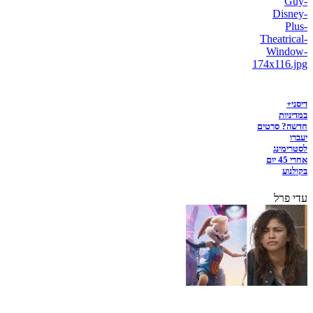
דיסני+
במדיניות
חדשה? סרטים
יעברו
לסטרימינג
אחרי 45 יום
בקולנוע
עדי פרל