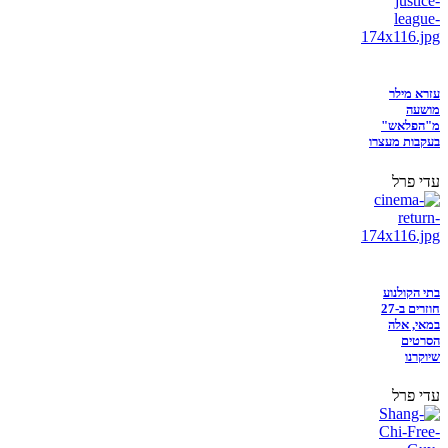
עזרא מילר
מושעה
מ"הפלאש"
בעקבות מעצרו
עדי פרל
בתי הקולנוע
חוזרים ב-27
במאי, אלה
הסרטים
שיוקרנו
עדי פרל