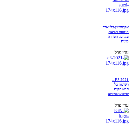
אקטיוויז'ן-בליזארד
חוטפת תביעת
ענק על הטרדה
מינית
עדי פרל
E3 2021 –
רשימת כל
המשחקים
שיופיעו באירוע
עדי פרל