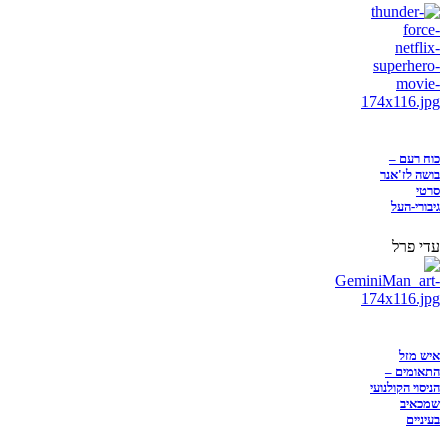
כוח רעם –
בושה לז'אנר
סרטי
גיבורי-העל
עדי פרל
איש מזל
התאומים –
הניסוי הקולנועי
שמכאיב
בעיניים