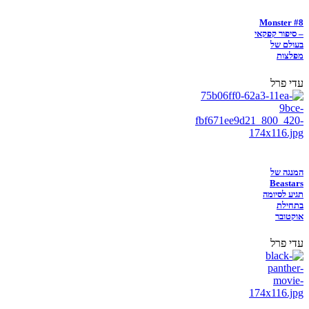
Monster #8
– סיפור קפקאי
בעולם של
מפלצות
עדי פרל
המנגה של
Beastars
תגיע לסיומה
בתחילת
אוקטובר
עדי פרל