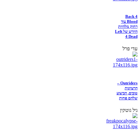
Back 4
Blood עוד
רחוק מלהיות
היורש של Left
4 Dead
עדי פרל
Outriders –
הרעיונות
טובים, הביצוע
שלהם פחות
גיל גוטקין