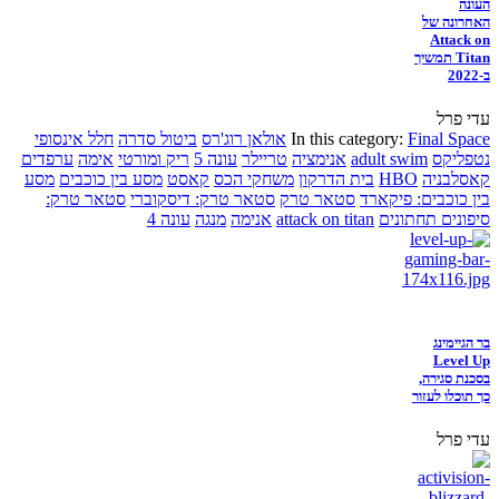
העונה
האחרונה של
Attack on
Titan תמשיך
ב-2022
עדי פרל
Final Space
In this category:
אולאן רוג'רס
ביטול סדרה
חלל אינסופי
נטפליקס
adult swim
אנימציה
טריילר
עונה 5
ריק ומורטי
אימה
ערפדים
קאסלבניה
HBO
בית הדרקון
משחקי הכס
קאסט
מסע בין כוכבים
מסע
בין כוכבים: פיקארד
סטאר טרק
סטאר טרק: דיסקוברי
סטאר טרק:
סיפונים תחתונים
attack on titan
אנימה
מנגה
עונה 4
בר הגיימינג
Level Up
בסכנת סגירה,
כך תוכלו לעזור
עדי פרל