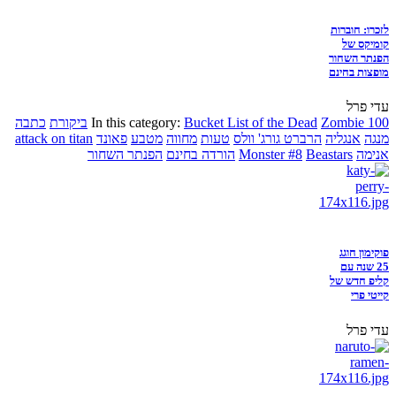
לזכרו: חוברות
קומיקס של
הפנתר השחור
מופצות בחינם
עדי פרל
Zombie 100
Bucket List of the Dead
In this category:
ביקורת
כתבה
מנגה
אנגליה
הרברט גורג' וולס
טעות
מחווה
מטבע
פאונד
attack on titan
אנימה
Beastars
Monster #8
הורדה בחינם
הפנתר השחור
פוקימון חוגג
25 שנה עם
קליפ חדש של
קייטי פרי
עדי פרל