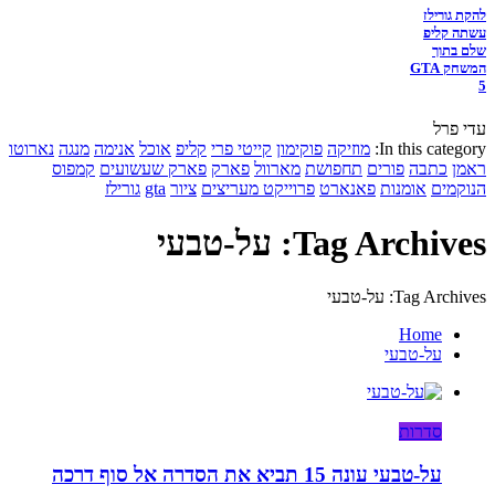
להקת גורילז
עשתה קליפ
שלם בתוך
המשחק GTA
5
עדי פרל
In this category:
מוזיקה
פוקימון
קייטי פרי
קליפ
אוכל
אנימה
מנגה
נארוטו
ראמן
כתבה
פורים
תחפושת
מארוול
פארק
פארק שעשועים
קמפוס
הנוקמים
אומנות
פאנארט
פרוייקט מעריצים
ציור
gta
גורילז
Tag Archives: על-טבעי
Tag Archives: על-טבעי
Home
על-טבעי
סדרות
על-טבעי עונה 15 תביא את הסדרה אל סוף דרכה