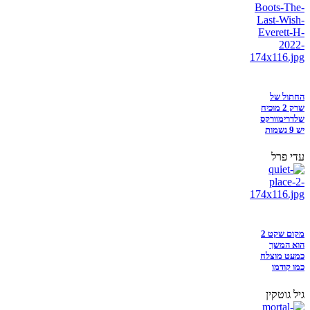
החתול של
שרק 2 מוכיח
שלדרימוורקס
יש 9 נשמות
עדי פרל
מקום שקט 2
הוא המשך
כמעט מוצלח
כמו קודמו
גיל גוטקין