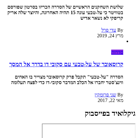
שלושת השחקנים הראשיים של הסדרה הכריזו בסרטון שפורסם
בטוויטר כי על-טבעי עונה 15 תהיה האחרונה, והיוצר שלה אריק
קריפקי לא נשאר אדיש
By
עדי פרל
מרץ 24, 2019
סדרות
קרוסאובר של על-טבעי עם סקובי דו בדרך אל המסך
הסדרה "על-טבעי" תקבל פרק קרוסאובר מצוייר בו האחים
ווינצ'סטר יחברו אל הכלב המדבר סקובי-דו כדי לפצח תעלומה
By
שני פרומקין
מאי 22, 2017
גיקלואיד בפייסבוק