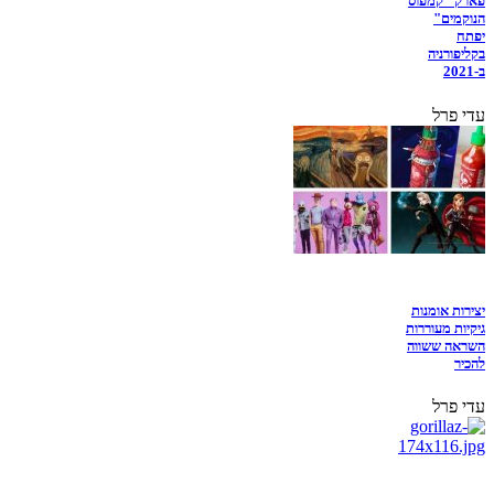
פארק "קמפוס
הנוקמים"
יפתח
בקליפורניה
ב-2021
עדי פרל
יצירות אומנות
גיקיות מעוררות
השראה ששווה
להכיר
עדי פרל