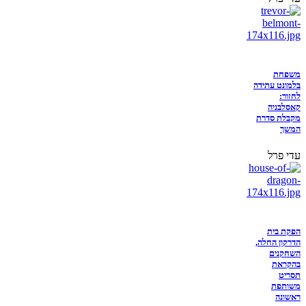
משפחת
בלמונט עתידה
לחזור:
קאסלבניה
מקבלת סדרת
המשך
עדי פרל
הפקת בית
הדרקון החלה,
השחקנים
בהקראת
תסריט
משותפת
ראשונה