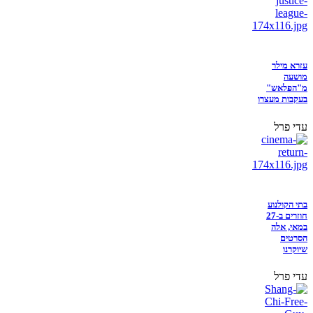
עזרא מילר
מושעה
מ"הפלאש"
בעקבות מעצרו
עדי פרל
בתי הקולנוע
חוזרים ב-27
במאי, אלה
הסרטים
שיוקרנו
עדי פרל