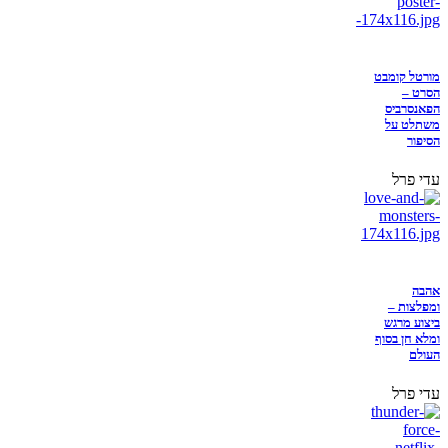
מורטל קומבט
הסרט –
הפאנסרביס
משתלט על
הסיפור
עדי פרל
אהבה
ומפלצות –
ביצוע מרגש
ומלא חן בסוף
העולם
עדי פרל