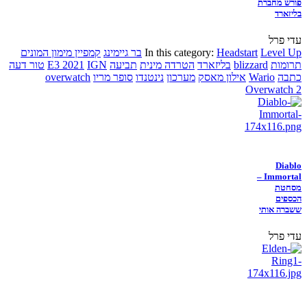
פורש מחברת
בליזארד
עדי פרל
Level Up
Headstart
In this category:
בר גיימינג
קמפיין מימון המונים
תרומות
blizzard
בליזארד
הטרדה מינית
תביעה
IGN
E3 2021
טור דעה
כתבה
Wario
אילון מאסק
מערכון
נינטנדו
סופר מריו
overwatch
Overwatch 2
Diablo
Immortal –
מסחטת
הכספים
ששברה אותי
עדי פרל