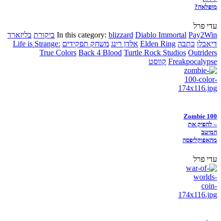
מופלאה?
עדי פרל
Pay2Win
Diablo Immortal
blizzard
In this category:
ביקורת
בליזארד
דיאבלו
כתבה
Elden Ring
אלדן רינג
משחק תפקידים
Life is Strange:
True Colors
Back 4 Blood
Turtle Rock Studios
Outriders
Freakpocalypse
קווסט
Zombie 100
– להפיק את
המיטב
מהאפוקליפסה
עדי פרל