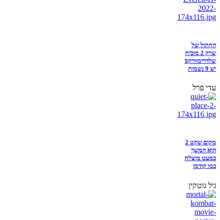
החתול של
שרק 2 מוכיח
שלדרימוורקס
יש 9 נשמות
עדי פרל
מקום שקט 2
הוא המשך
כמעט מוצלח
כמו קודמו
גיל גוטקין