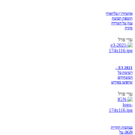
אקטיוויז'ן-בליזארד
חוטפת תביעת
ענק על הטרדה
מינית
עדי פרל
E3 2021 –
רשימת כל
המשחקים
שיופיעו באירוע
עדי פרל
בעקבות תקרית
IGN: על