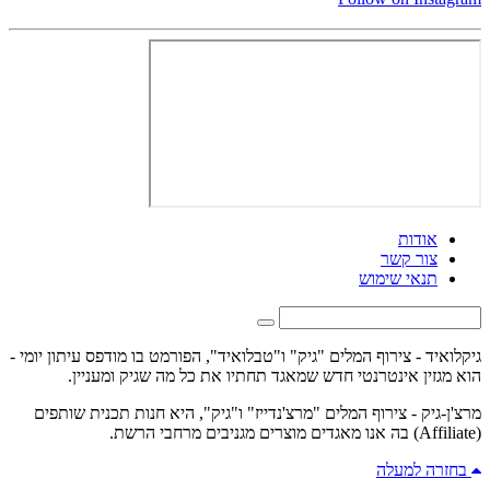
אודות
צור קשר
תנאי שימוש
גיקלואיד - צירוף המלים "גיק" ו"טבלואיד", הפורמט בו מודפס עיתון יומי -
הוא מגזין אינטרנטי חדש שמאגד תחתיו את כל מה שגיק ומעניין.
מרצ'ן-גיק - צירוף המלים "מרצ'נדייז" ו"גיק", היא חנות תכנית שותפים
(Affiliate) בה אנו מאגדים מוצרים מגניבים מרחבי הרשת.
בחזרה למעלה