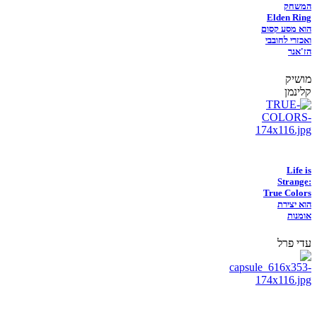
המשחק
Elden Ring
הוא מסע קסום
ואכזרי לחובבי
הז'אנר
מושיק
קלינמן
Life is
Strange:
True Colors
הוא יצירת
אומנות
עדי פרל