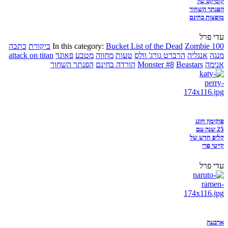
קומיקס של
הפנתר השחור
מופצות בחינם
עדי פרל
Zombie 100
Bucket List of the Dead
In this category:
ביקורת
כתבה
מנגה
אנגליה
הרברט גורג' וולס
טעות
מחווה
מטבע
פאונד
attack on titan
אנימה
Beastars
Monster #8
הורדה בחינם
הפנתר השחור
פוקימון חוגג
25 שנה עם
קליפ חדש של
קייטי פרי
עדי פרל
ארבעה