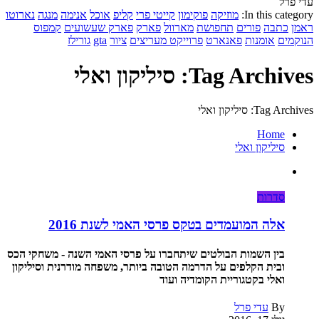
עדי פרל
In this category:
מוזיקה
פוקימון
קייטי פרי
קליפ
אוכל
אנימה
מנגה
נארוטו
ראמן
כתבה
פורים
תחפושת
מארוול
פארק
פארק שעשועים
קמפוס
הנוקמים
אומנות
פאנארט
פרוייקט מעריצים
ציור
gta
גורילז
Tag Archives: סיליקון ואלי
Tag Archives: סיליקון ואלי
Home
סיליקון ואלי
סדרות
אלה המועמדים בטקס פרסי האמי לשנת 2016
בין השמות הבולטים שיתחברו על פרסי האמי השנה - משחקי הכס
ובית הקלפים על הדרמה הטובה ביותר, משפחה מודרנית וסיליקון
ואלי בקטגוריית הקומדיה ועוד
By
עדי פרל