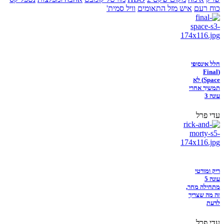
כוח רעם
איש מזל התאומים
וויל סמית'
חלל אינסופי
(Final
Space) לא
תמשיך אחרי
עונה 3
עדי פרל
ריק ומורטי
עונה 5
מתחילה מחר,
זה מה שצריך
לדעת
עדי פרל