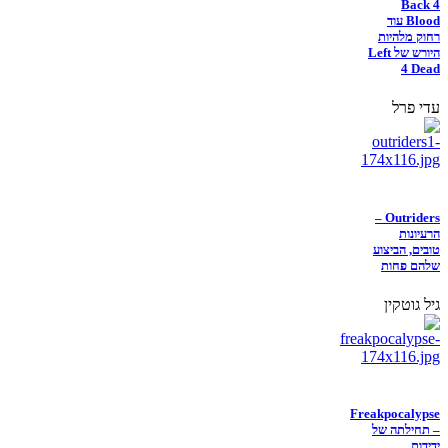
Back 4
Blood עוד
רחוק מלהיות
היורש של Left
4 Dead
עדי פרל
Outriders –
הרעיונות
טובים, הביצוע
שלהם פחות
גיל גוטקין
Freakpocalypse
– תחילתה של
ידידות