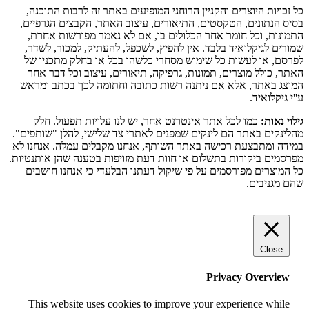
כל זכויות היוצרים והקניין הרוחני המופיעים באתר זה לרבות התוכנה,
בסיס הנתונים, הטקסטים, התיאורים, עיצוב האתר, הקבצים הגרפיים,
התמונות, וכל חומר אחר הכלולים בו, אם לא נאמר מפורשות אחרת,
שמורים לגיקלואיד בלבד. אין להפיץ, לשכפל, להעתיק, למכור, לשדר,
לפרסם, או לעשות כל שימוש מסחרי כלשהו בכל או בחלק מתכניו של
האתר, כולל מוצרים, תמונות, גרפיקה, תיאורים, עיצוב וכל דבר אחר
המוצג באתר, אלא אם ניתנה רשות כתובה וחתומה לכך בכתב ומראש
ע''י גיקלואיד.
גילוי נאות:
כמו לכל אתר אינטרנט אחר, יש לנו עלויות תפעול. חלק
מהלינקים באתר הם לינקים שמפנים לאתרי צד שלישי, להלן "שותפים".
במידה ומתבצעת רכישה באתר השותף, אנחנו מקבלים עמלה. אנחנו לא
מפרסמים ביקורות בתשלום או חוות דעת מזויפות בטענה שהן אותנטיות.
כל המוצרים מפורסמים על פי שיקול דעתנו הבלעדי כי אנחנו חושבים
שהם מגניבים.
Close
Privacy Overview
This website uses cookies to improve your experience while