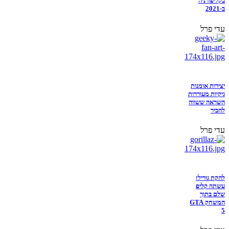
בקליפורניה
ב-2021
עדי פרל
יצירות אומנות
גיקיות מעוררות
השראה ששווה
להכיר
עדי פרל
להקת גורילז
עשתה קליפ
שלם בתוך
המשחק GTA
5