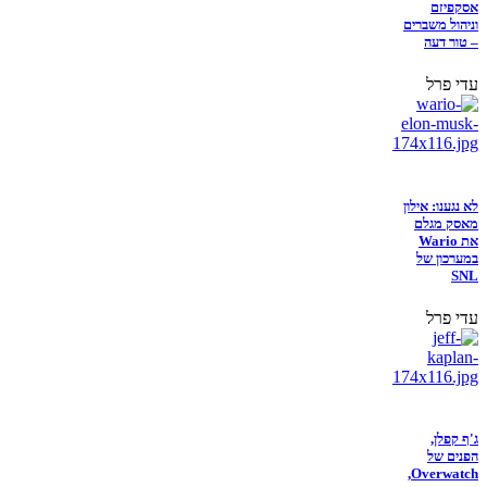
אסקפיזם
וניהול משברים
– טור דעה
עדי פרל
לא נגענו: אילון
מאסק מגלם
את Wario
במערכון של
SNL
עדי פרל
ג'ף קפלן,
הפנים של
Overwatch,