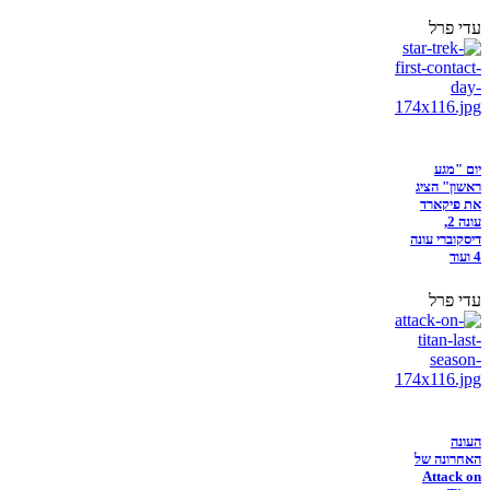
עדי פרל
יום "מגע
ראשון" הציג
את פיקארד
עונה 2,
דיסקוברי עונה
4 ועוד
עדי פרל
העונה
האחרונה של
Attack on