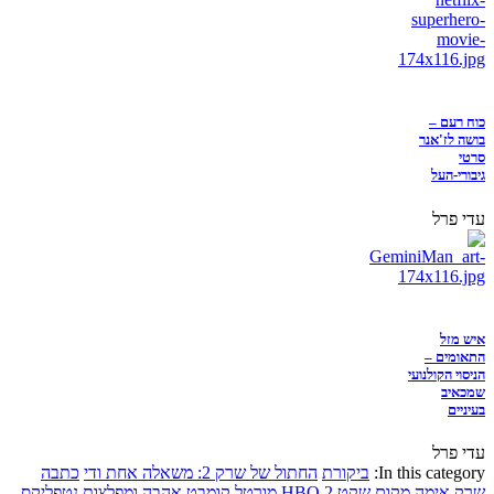
כוח רעם –
בושה לז'אנר
סרטי
גיבורי-העל
עדי פרל
איש מזל
התאומים –
הניסוי הקולנועי
שמכאיב
בעיניים
עדי פרל
In this category:
ביקורת
החתול של שרק 2: משאלה אחת ודי
כתבה
שרק
אימה
מקום שקט 2
HBO
מורטל קומבט
אהבה ומפלצות
נטפליקס