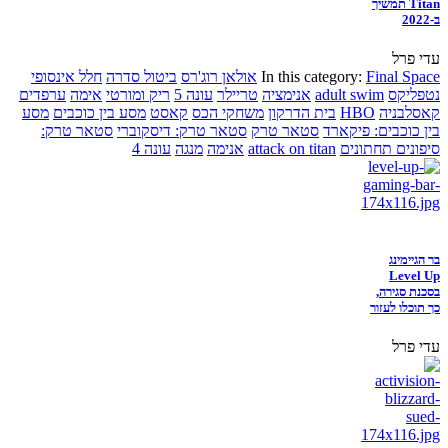
Titan תמשיך
ב-2022
עדי פרל
Final Space
In this category:
אולאן רוג'רס
ביטול סדרה
חלל אינסופי
נטפליקס
adult swim
אנימציה
טריילר
עונה 5
ריק ומורטי
אימה
ערפדים
קאסלבניה
HBO
בית הדרקון
משחקי הכס
קאסט
מסע בין כוכבים
מסע
בין כוכבים: פיקארד
סטאר טרק
סטאר טרק: דיסקוברי
סטאר טרק:
סיפונים תחתונים
attack on titan
אנימה
מנגה
עונה 4
בר הגיימינג
Level Up
בסכנת סגירה,
כך תוכלו לעזור
עדי פרל