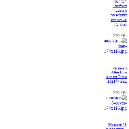
"מלחמת
העולמות"
והמטבע
שהוציא את
מעריצי וולס
למלחמה
עדי פרל
המנגה של
Attack on
Titan תסתיים
באפריל 2021
עדי פרל
Monster #8