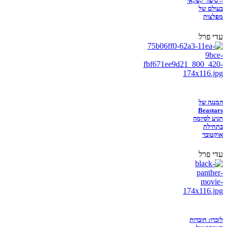
– סיפור קפקאי
בעולם של
מפלצות
עדי פרל
המנגה של
Beastars
תגיע לסיומה
בתחילת
אוקטובר
עדי פרל
לזכרו: חוברות