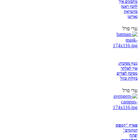
מתכונים איך
להכין ראמן
בהשראת
נארוטו
עדי פרל
נשף מסיכות:
איך לאלתר
מסיכה לפורים
בקלות ובזול
עדי פרל
פארק "קמפוס
הנוקמים"
יפתח