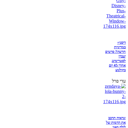
דיסני+
במדיניות
חדשה? סרטים
יעברו
לסטרימינג
אחרי 45 יום
בקולנוע
עדי פרל
זנדאיה תדבב
את הדמות של
לולה באני