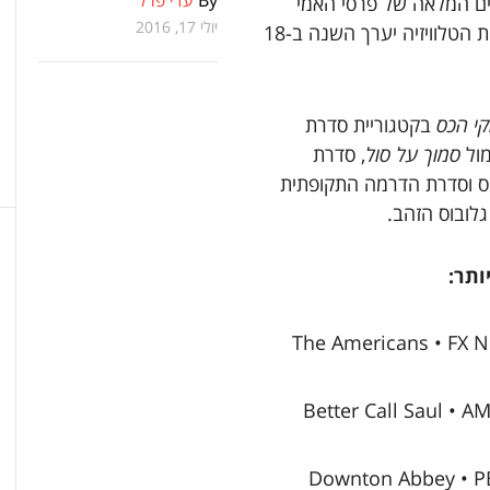
By
עדי פרל
ם המלאה של פרסי האמי
יולי 17, 2016
לשנת 2016. טקס חלוקת הפרסים החגיגי של תעשיית הטלוויזיה יערך השנה ב-18
י הכס
בקטגוריית סדרת
מול
סמוך על סול
, סדרת
 וסדרת הדרמה התקופתית
לובוס הזהב.
ותר:
The Americans • FX Ne
Better Call Saul • A
Downton Abbey • PB