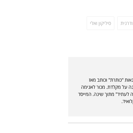
דרנית
סיליקון ואלי
אות "כותרת" וכותב מאז
נה על מקלדת. מכור לאנימה
 לעתיד" מתוך שינה. המייסד
ואיד.