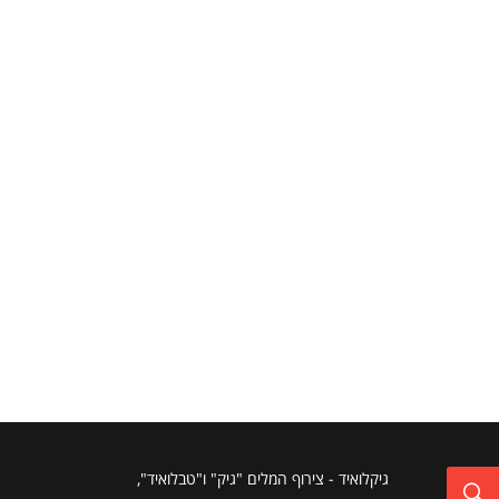
גיקלואיד - צירוף המלים "גיק" ו"טבלואיד",