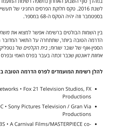
במהלך סוף השבוע האחרון נחשפה רשימת המועמדי
בספטמבר וזה יהיה הטקס ה-68 במספר.
בין השמות הבולטים ברשימה אפשר למצוא את
משחק
הדרמה הטובה ביותר, שתתחרה על התואר המדובר 
הספין-אוף של
שובר שורות;
בית הקלפים
של נטפליקס
אחוזת דאונטון
שכבר זכתה בעבר בפרס האמי ובפרס ג
להלן רשימת המועמדים לפרס הדרמה הטובה בי
tworks • Fox 21 Television Studios, FX
Productions
MC • Sony Pictures Television / Gran Via
Productions
S • A Carnival Films/MASTERPIECE co-