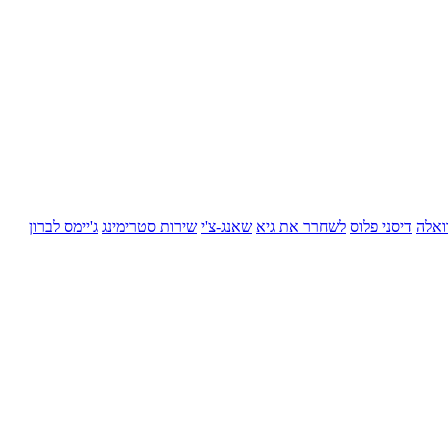
ואלה
דיסני פלוס
לשחרר את גיא
שאנג-צ'י
שירות סטרימינג
ג'יימס לברון