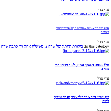
עדי פרל
איש מזל התאומים – הניסוי הקולנועי שמכאיב
בעיניים
עדי פרל
In this category:
ביקורת
החתול של שרק 2: משאלה אחת ודי
כתבה
שרק
א
חלל אינסופי (Final Space) לא תמשיך אחרי
עונה 3
עדי פרל
ריק ומורטי עונה 5 מתחילה מחר, זה מה שצריך
לדעת
עדי פרל