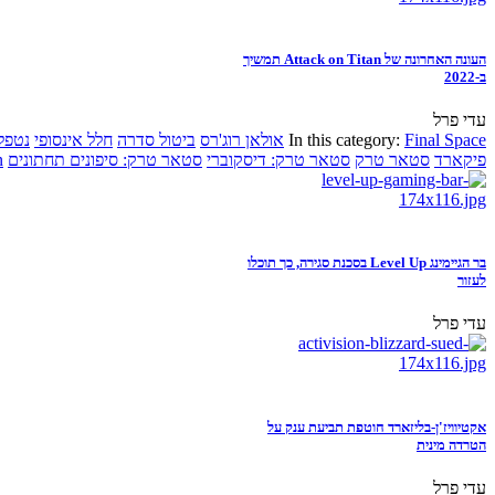
העונה האחרונה של Attack on Titan תמשיך
ב-2022
עדי פרל
Final Space
In this category:
אולאן רוג'רס
ביטול סדרה
חלל אינסופי
נטפל
פיקארד
סטאר טרק
סטאר טרק: דיסקוברי
סטאר טרק: סיפונים תחתונים
n
בר הגיימינג Level Up בסכנת סגירה, כך תוכלו
לעזור
עדי פרל
אקטיוויז'ן-בליזארד חוטפת תביעת ענק על
הטרדה מינית
עדי פרל