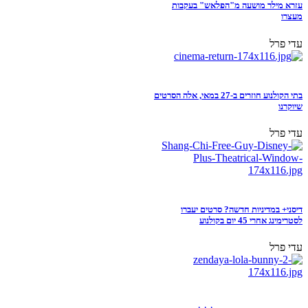
עזרא מילר מושעה מ"הפלאש" בעקבות
מעצרו
עדי פרל
בתי הקולנוע חוזרים ב-27 במאי, אלה הסרטים
שיוקרנו
עדי פרל
דיסני+ במדיניות חדשה? סרטים יעברו
לסטרימינג אחרי 45 יום בקולנוע
עדי פרל