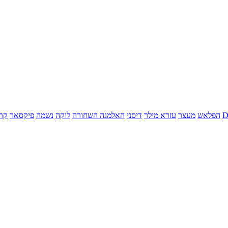
הפלאש
מעצר
עזרא מילר
דיסני
האלמנה השחורה
לוקה
נשמה
פיקסאר
קר