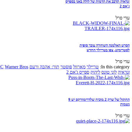
זנדאיה תדבב את הדמות של לולה באני בספייס
ג'אם 2
עדי פרל
הסרט האלמנה השחורה עובר סופית
לסטרימינג, צפו בטריילר החדש
עדי פרל
In this category:
טריילר
מארוול
פוסטר
תור: אהבה ורעם
Warner Bros
DC
זנדאיה
לוני טונס
ליהוק
ספייס ג'אם 2
החתול של שרק 2 מוכיח שלדרימוורקס יש 9
נשמות
עדי פרל