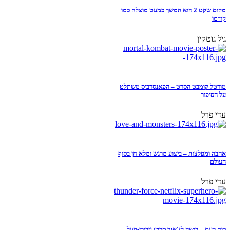
מקום שקט 2 הוא המשך כמעט מוצלח כמו
קודמו
גיל גוטקין
מורטל קומבט הסרט – הפאנסרביס משתלט
על הסיפור
עדי פרל
אהבה ומפלצות – ביצוע מרגש ומלא חן בסוף
העולם
עדי פרל
כוח רעם – בושה לז'אנר סרטי גיבורי-העל