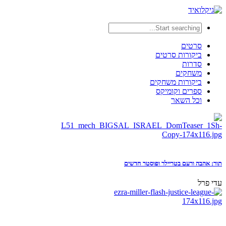
סרטים
ביקורות סרטים
סדרות
משחקים
ביקורות משחקים
ספרים וקומיקס
וכל השאר
תור: אהבה ורעם בטריילר ופוסטר חדשים
עדי פרל