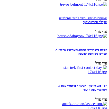
משפחת בלמונט עתידה לחזור: קאסלבניה
מקבלת סדרת המשך
עדי פרל
הפקת בית הדרקון החלה, השחקנים בהקראת
תסריט משותפת ראשונה
עדי פרל
יום "מגע ראשון" הציג את פיקארד עונה 2,
דיסקוברי עונה 4 ועוד
עדי פרל