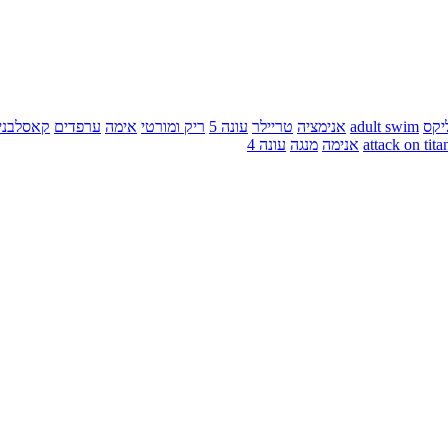
יקס
adult swim
אנימציה
טריילר
עונה 5
ריק ומורטי
אימה
ערפדים
קאסלבני
attack on tita
אנימה
מנגה
עונה 4