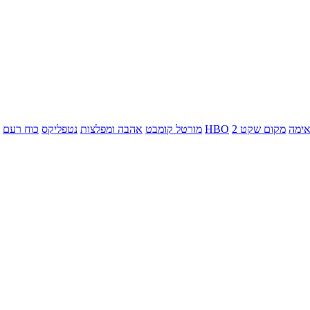
ימה
מקום שקט 2
HBO
מורטל קומבט
אהבה ומפלצות
נטפליקס
כוח רעם