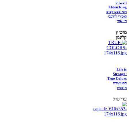
המשחק
Elden Ring
הוא מסע קסום
ואכזרי לחובבי
הז'אנר
מושיק
קלינמן
Life is
Strange:
True Colors
הוא יצירת
אומנות
עדי פרל