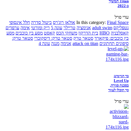
Titan תמשיך
ב-2022
עדי פרל
Final Space
In this category:
אולאן רוג'רס
ביטול סדרה
חלל אינסופי
נטפליקס
adult swim
אנימציה
טריילר
עונה 5
ריק ומורטי
אימה
ערפדים
קאסלבניה
HBO
בית הדרקון
משחקי הכס
קאסט
מסע בין כוכבים
מסע
בין כוכבים: פיקארד
סטאר טרק
סטאר טרק: דיסקוברי
סטאר טרק:
סיפונים תחתונים
attack on titan
אנימה
מנגה
עונה 4
בר הגיימינג
Level Up
בסכנת סגירה,
כך תוכלו לעזור
עדי פרל