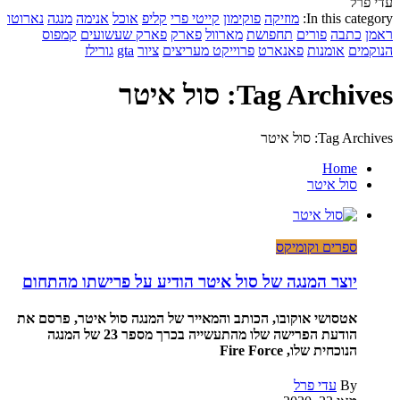
עדי פרל
In this category:
מוזיקה
פוקימון
קייטי פרי
קליפ
אוכל
אנימה
מנגה
נארוטו
ראמן
כתבה
פורים
תחפושת
מארוול
פארק
פארק שעשועים
קמפוס
הנוקמים
אומנות
פאנארט
פרוייקט מעריצים
ציור
gta
גורילז
Tag Archives: סול איטר
Tag Archives: סול איטר
Home
סול איטר
ספרים וקומיקס
יוצר המנגה של סול איטר הודיע על פרישתו מהתחום
אטסושי אוקובו, הכותב והמאייר של המנגה סול איטר, פרסם את
הודעת הפרישה שלו מהתעשייה בכרך מספר 23 של המנגה
הנוכחית שלו, Fire Force
By
עדי פרל