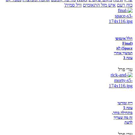
כוח רעם
איש מזל התאומים
וויל סמית'
חלל אינסופי
(Final
Space) לא
תמשיך אחרי
עונה 3
עדי פרל
ריק ומורטי
עונה 5
מתחילה מחר,
זה מה שצריך
לדעת
עדי פרל