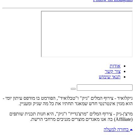
אודות
צור קשר
תנאי שימוש
גיקלואיד - צירוף המלים "גיק" ו"טבלואיד", הפורמט בו מודפס עיתון יומי -
הוא מגזין אינטרנטי חדש שמאגד תחתיו את כל מה שגיק ומעניין.
מרצ'ן-גיק - צירוף המלים "מרצ'נדייז" ו"גיק", היא חנות תכנית שותפים
(Affiliate) בה אנו מאגדים מוצרים מגניבים מרחבי הרשת.
בחזרה למעלה