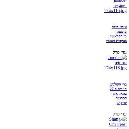
עזרא מילר
מושעה
מ"הפלאש"
בעקבות מעצרו
עדי פרל
בתי הקולנוע
חוזרים ב-27
במאי, אלה
הסרטים
שיוקרנו
עדי פרל