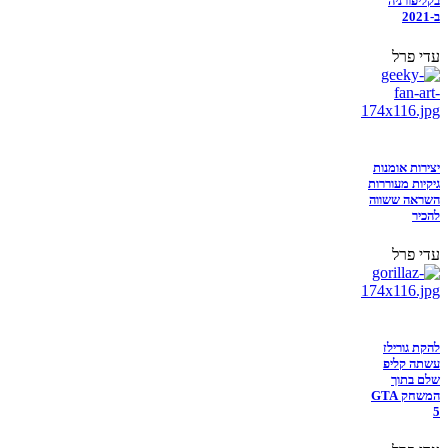
בקליפורניה
ב-2021
עדי פרל
יצירות אומנות
גיקיות מעוררות
השראה ששווה
להכיר
עדי פרל
להקת גורילז
עשתה קליפ
שלם בתוך
המשחק GTA
5