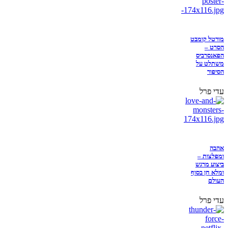
מורטל קומבט
הסרט –
הפאנסרביס
משתלט על
הסיפור
עדי פרל
אהבה
ומפלצות –
ביצוע מרגש
ומלא חן בסוף
העולם
עדי פרל