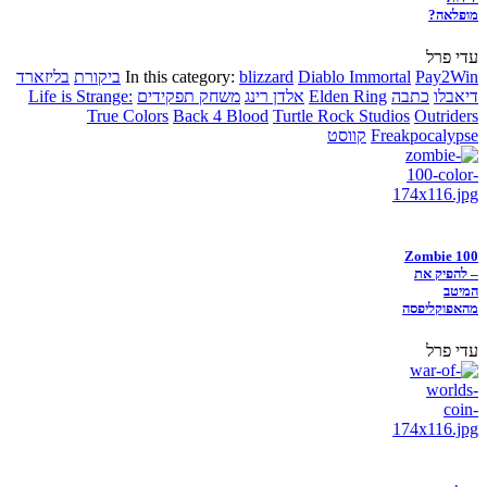
מופלאה?
עדי פרל
Pay2Win
Diablo Immortal
blizzard
In this category:
ביקורת
בליזארד
דיאבלו
כתבה
Elden Ring
אלדן רינג
משחק תפקידים
Life is Strange:
True Colors
Back 4 Blood
Turtle Rock Studios
Outriders
Freakpocalypse
קווסט
Zombie 100
– להפיק את
המיטב
מהאפוקליפסה
עדי פרל