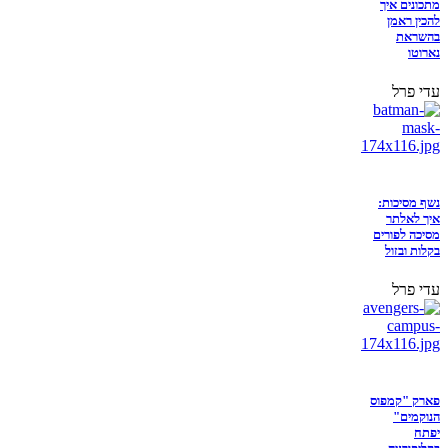
מתכונים איך
להכין ראמן
בהשראת
נארוטו
עדי פרל
נשף מסיכות:
איך לאלתר
מסיכה לפורים
בקלות ובזול
עדי פרל
פארק "קמפוס
הנוקמים"
יפתח