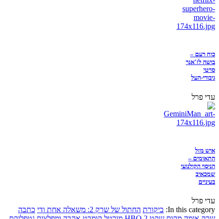
כוח רעם –
בושה לז'אנר
סרטי
גיבורי-העל
עדי פרל
איש מזל
התאומים –
הניסוי הקולנועי
שמכאיב
בעיניים
עדי פרל
In this category:
ביקורת
החתול של שרק 2: משאלה אחת ודי
כתבה
שרק
אימה
מקום שקט 2
HBO
מורטל קומבט
אהבה ומפלצות
נטפליקס