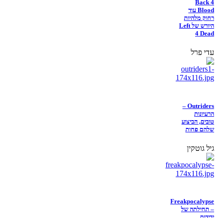
Back 4
Blood עוד
רחוק מלהיות
היורש של Left
4 Dead
עדי פרל
Outriders –
הרעיונות
טובים, הביצוע
שלהם פחות
גיל גוטקין
Freakpocalypse
– תחילתה של
ידידות