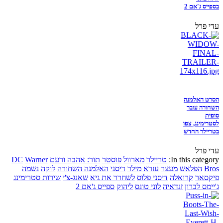
בספייס ג'אם 2
עדי פרל
הסרט האלמנה
השחורה עובר
סופית
לסטרימינג, צפו
בטריילר החדש
עדי פרל
In this category:
טריילר
מארוול
פוסטר
תור: אהבה ורעם
Warner
DC
Bros
הפלאש
מעצר
עזרא מילר
דיסני
האלמנה השחורה
לוקה
נשמה
פיקסאר
קרואלה
דיסני פלוס
לשחרר את גיא
שאנג-צ'י
שירות סטרימינג
ג'יימס לברון
זנדאיה
לוני טונס
ליהוק
ספייס ג'אם 2