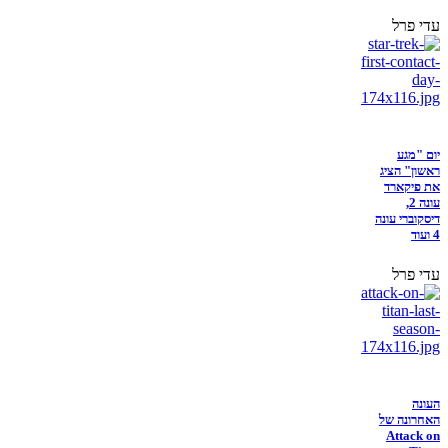
עדי פרל
יום "מגע
ראשון" הציג
את פיקארד
עונה 2,
דיסקוברי עונה
4 ועוד
עדי פרל
העונה
האחרונה של
Attack on