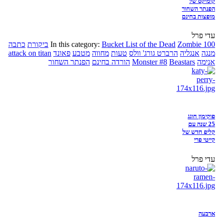
קומיקס של
הפנתר השחור
מופצות בחינם
עדי פרל
Zombie 100
Bucket List of the Dead
In this category:
ביקורת
כתבה
מנגה
אנגליה
הרברט גורג' וולס
טעות
מחווה
מטבע
פאונד
attack on titan
אנימה
Beastars
Monster #8
הורדה בחינם
הפנתר השחור
פוקימון חוגג
25 שנה עם
קליפ חדש של
קייטי פרי
עדי פרל
ארבעה