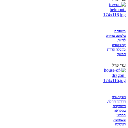
משפחת
בלמונט עתידה
לחזור:
קאסלבניה
מקבלת סדרת
המשך
עדי פרל
הפקת בית
הדרקון החלה,
השחקנים
בהקראת
תסריט
משותפת
ראשונה