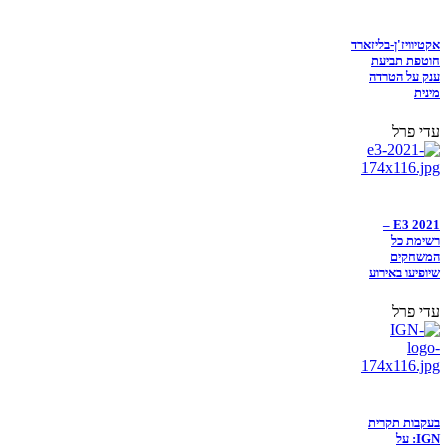
אקטיוויז'ן-בליזארד
חוטפת תביעת
ענק על הטרדה
מינית
עדי פרל
E3 2021 –
רשימת כל
המשחקים
שיופיעו באירוע
עדי פרל
בעקבות תקרית
IGN: על