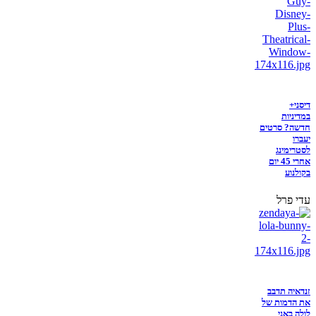
דיסני+
במדיניות
חדשה? סרטים
יעברו
לסטרימינג
אחרי 45 יום
בקולנוע
עדי פרל
זנדאיה תדבב
את הדמות של
לולה באני