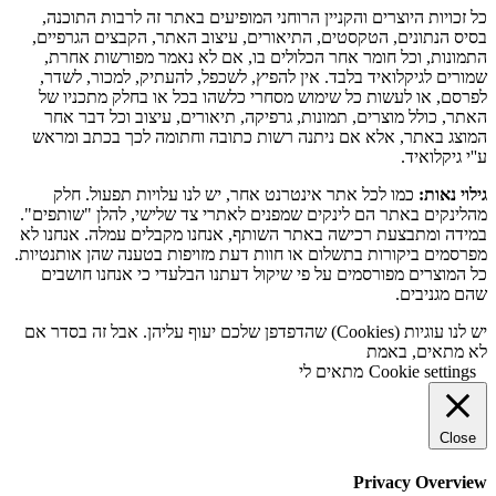
כל זכויות היוצרים והקניין הרוחני המופיעים באתר זה לרבות התוכנה,
בסיס הנתונים, הטקסטים, התיאורים, עיצוב האתר, הקבצים הגרפיים,
התמונות, וכל חומר אחר הכלולים בו, אם לא נאמר מפורשות אחרת,
שמורים לגיקלואיד בלבד. אין להפיץ, לשכפל, להעתיק, למכור, לשדר,
לפרסם, או לעשות כל שימוש מסחרי כלשהו בכל או בחלק מתכניו של
האתר, כולל מוצרים, תמונות, גרפיקה, תיאורים, עיצוב וכל דבר אחר
המוצג באתר, אלא אם ניתנה רשות כתובה וחתומה לכך בכתב ומראש
ע''י גיקלואיד.
גילוי נאות:
כמו לכל אתר אינטרנט אחר, יש לנו עלויות תפעול. חלק
מהלינקים באתר הם לינקים שמפנים לאתרי צד שלישי, להלן "שותפים".
במידה ומתבצעת רכישה באתר השותף, אנחנו מקבלים עמלה. אנחנו לא
מפרסמים ביקורות בתשלום או חוות דעת מזויפות בטענה שהן אותנטיות.
כל המוצרים מפורסמים על פי שיקול דעתנו הבלעדי כי אנחנו חושבים
שהם מגניבים.
יש לנו עוגיות (Cookies) שהדפדפן שלכם יעוף עליהן. אבל זה בסדר אם
לא מתאים, באמת
Cookie settings
מתאים לי
Close
Privacy Overview