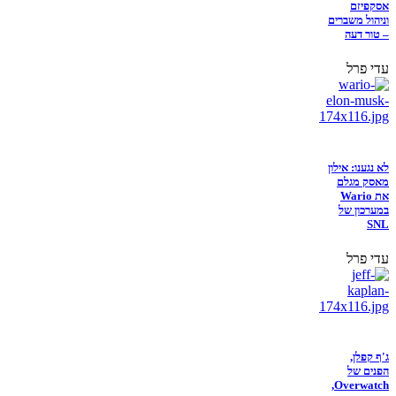
אסקפיזם
וניהול משברים
– טור דעה
עדי פרל
לא נגענו: אילון
מאסק מגלם
את Wario
במערכון של
SNL
עדי פרל
ג'ף קפלן,
הפנים של
Overwatch,