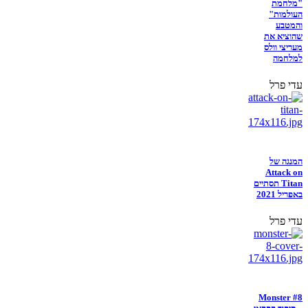
"מלחמת
העולמות"
והמטבע
שהוציא את
מעריצי וולס
למלחמה
עדי פרל
המנגה של
Attack on
Titan תסתיים
באפריל 2021
עדי פרל
Monster #8