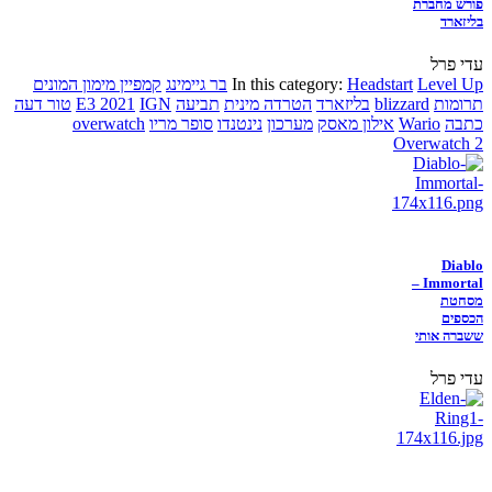
פורש מחברת
בליזארד
עדי פרל
Level Up
Headstart
In this category:
בר גיימינג
קמפיין מימון המונים
תרומות
blizzard
בליזארד
הטרדה מינית
תביעה
IGN
E3 2021
טור דעה
כתבה
Wario
אילון מאסק
מערכון
נינטנדו
סופר מריו
overwatch
Overwatch 2
Diablo
Immortal –
מסחטת
הכספים
ששברה אותי
עדי פרל