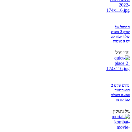
החתול של
שרק 2 מוכיח
שלדרימוורקס
יש 9 נשמות
עדי פרל
מקום שקט 2
הוא המשך
כמעט מוצלח
כמו קודמו
גיל גוטקין