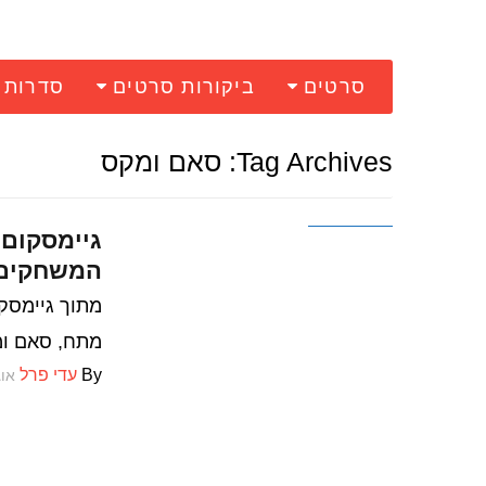
סרטים
ביקורות סרטים
סדרות
Tag Archives: סאם ומקס
משחקים
המשחקים
מתח, סאם ומקס משנות ה-90 עו
By
עדי פרל
אוגוס