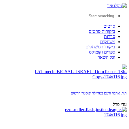
סרטים
ביקורות סרטים
סדרות
משחקים
ביקורות משחקים
ספרים וקומיקס
וכל השאר
תור: אהבה ורעם בטריילר ופוסטר חדשים
עדי פרל