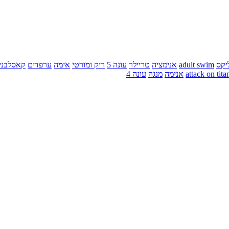
יקס
adult swim
אנימציה
טריילר
עונה 5
ריק ומורטי
אימה
ערפדים
קאסלבני
attack on tita
אנימה
מנגה
עונה 4