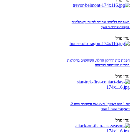
משפחת בלמונט עתידה לחזור: קאסלבניה
מקבלת סדרת המשך
עדי פרל
הפקת בית הדרקון החלה, השחקנים בהקראת
תסריט משותפת ראשונה
עדי פרל
יום "מגע ראשון" הציג את פיקארד עונה 2,
דיסקוברי עונה 4 ועוד
עדי פרל