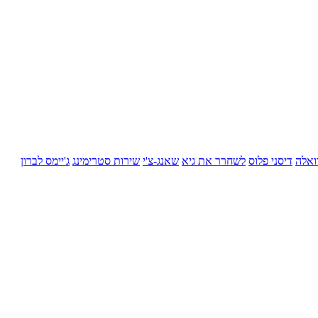
ואלה
דיסני פלוס
לשחרר את גיא
שאנג-צ'י
שירות סטרימינג
ג'יימס לברון