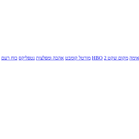
ימה
מקום שקט 2
HBO
מורטל קומבט
אהבה ומפלצות
נטפליקס
כוח רעם