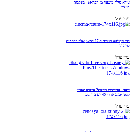
עזרא מילר מושעה מ"הפלאש" בעקבות
מעצרו
עדי פרל
בתי הקולנוע חוזרים ב-27 במאי, אלה הסרטים
שיוקרנו
עדי פרל
דיסני+ במדיניות חדשה? סרטים יעברו
לסטרימינג אחרי 45 יום בקולנוע
עדי פרל