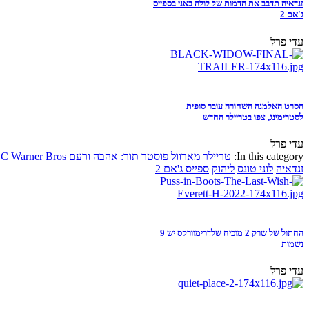
זנדאיה תדבב את הדמות של לולה באני בספייס
ג'אם 2
עדי פרל
הסרט האלמנה השחורה עובר סופית
לסטרימינג, צפו בטריילר החדש
עדי פרל
In this category:
טריילר
מארוול
פוסטר
תור: אהבה ורעם
Warner Bros
DC
זנדאיה
לוני טונס
ליהוק
ספייס ג'אם 2
החתול של שרק 2 מוכיח שלדרימוורקס יש 9
נשמות
עדי פרל