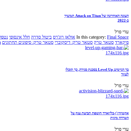
העונה האחרונה של Attack on Titan תמשיך
ב-2022
עדי פרל
Final Space
In this category:
אולאן רוג'רס
ביטול סדרה
חלל אינסופי
נטפל
פיקארד
סטאר טרק
סטאר טרק: דיסקוברי
סטאר טרק: סיפונים תחתונים
n
בר הגיימינג Level Up בסכנת סגירה, כך תוכלו
לעזור
עדי פרל
אקטיוויז'ן-בליזארד חוטפת תביעת ענק על
הטרדה מינית
עדי פרל