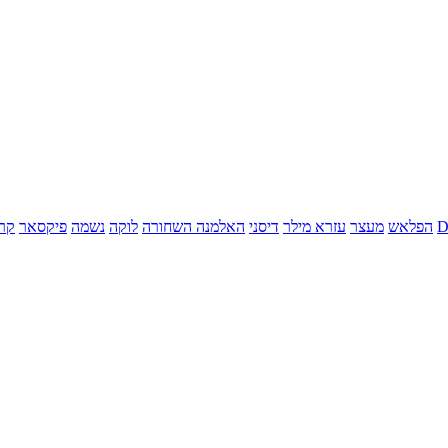
הפלאש
מעצר
עזרא מילר
דיסני
האלמנה השחורה
לוקה
נשמה
פיקסאר
קר