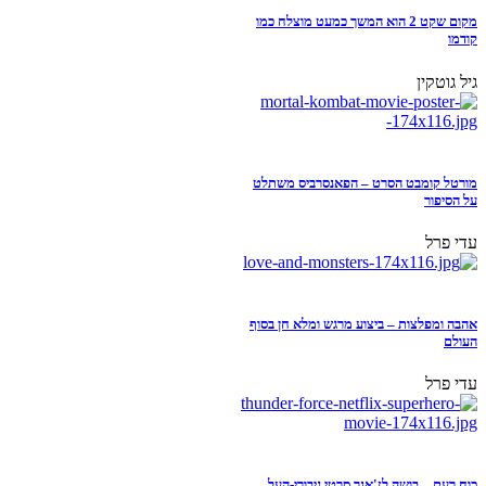
מקום שקט 2 הוא המשך כמעט מוצלח כמו
קודמו
גיל גוטקין
מורטל קומבט הסרט – הפאנסרביס משתלט
על הסיפור
עדי פרל
אהבה ומפלצות – ביצוע מרגש ומלא חן בסוף
העולם
עדי פרל
כוח רעם – בושה לז'אנר סרטי גיבורי-העל