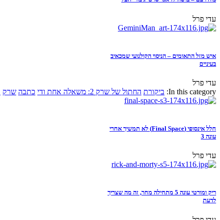
עדי פרל
איש מזל התאומים – הניסוי הקולנועי שמכאיב
בעיניים
עדי פרל
In this category:
ביקורת
החתול של שרק 2: משאלה אחת ודי
כתבה
שרק
א
חלל אינסופי (Final Space) לא תמשיך אחרי
עונה 3
עדי פרל
ריק ומורטי עונה 5 מתחילה מחר, זה מה שצריך
לדעת
עדי פרל