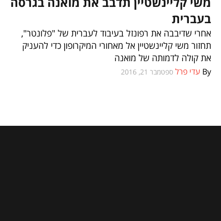
משי קליינשטיין תדבב את מואנה בגרסה
וכל השאר
בעברית
אחרי שדיבבה את רפונזל בעיבוד לעברית של "פלונטר",
תחזור משי קליינשטיין אל מאחורי המיקרופון כדי להעניק
את קולה לדמותה של מואנה
By
עדי פרל
ספטמבר 21, 2016