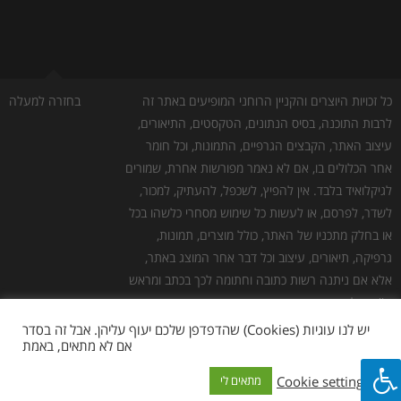
כל זכויות היוצרים והקניין הרוחני המופיעים באתר זה
בחזרה למעלה
לרבות התוכנה, בסיס הנתונים, הטקסטים, התיאורים,
עיצוב האתר, הקבצים הגרפיים, התמונות, וכל חומר
אחר הכלולים בו, אם לא נאמר מפורשות אחרת, שמורים
לגיקלואיד בלבד. אין להפיץ, לשכפל, להעתיק, למכור,
לשדר, לפרסם, או לעשות כל שימוש מסחרי כלשהו בכל
או בחלק מתכניו של האתר, כולל מוצרים, תמונות,
גרפיקה, תיאורים, עיצוב וכל דבר אחר המוצג באתר,
אלא אם ניתנה רשות כתובה וחתומה לכך בכתב ומראש
ע''י גיקלואיד.
גילוי נאות:
כמו לכל אתר אינטרנט אחר, יש לנו עלויות
יש לנו עוגיות (Cookies) שהדפדפן שלכם יעוף עליהן. אבל זה בסדר
אם לא מתאים, באמת
תפעול. חלק מהלינקים באתר הם לינקים שמפנים
לאתרי צד שלישי, להלן "שותפים". במידה ומתבצעת
Cookie settings
מתאים לי
רכישה באתר השותף, אנחנו מקבלים עמלה. אנחנו לא