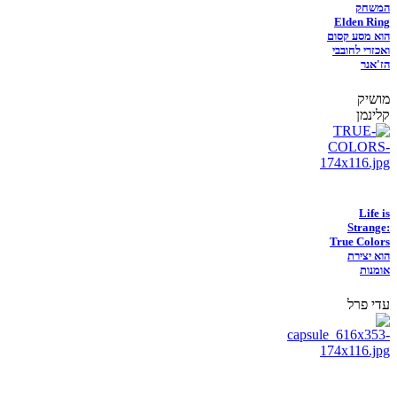
המשחק
Elden Ring
הוא מסע קסום
ואכזרי לחובבי
הז'אנר
מושיק
קלינמן
Life is
Strange:
True Colors
הוא יצירת
אומנות
עדי פרל