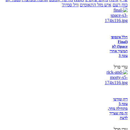
כוח רעם
איש מזל התאומים
וויל סמית'
חלל אינסופי
(Final
Space) לא
תמשיך אחרי
עונה 3
עדי פרל
ריק ומורטי
עונה 5
מתחילה מחר,
זה מה שצריך
לדעת
עדי פרל