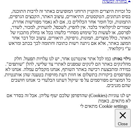
בחזרה למעלה
כל זכויות היוצרים והקניין הרוחני המופיעים באתר זה לרבות התוכנה,
בסיס הנתונים, הטקסטים, התיאורים, עיצוב האתר, הקבצים הגרפיים,
התמונות, וכל חומר אחר הכלולים בו, אם לא נאמר מפורשות אחרת,
שמורים לגיקלואיד בלבד. אין להפיץ, לשכפל, להעתיק, למכור, לשדר,
לפרסם, או לעשות כל שימוש מסחרי כלשהו בכל או בחלק מתכניו של
האתר, כולל מוצרים, תמונות, גרפיקה, תיאורים, עיצוב וכל דבר אחר
המוצג באתר, אלא אם ניתנה רשות כתובה וחתומה לכך בכתב ומראש
ע''י גיקלואיד.
גילוי נאות:
כמו לכל אתר אינטרנט אחר, יש לנו עלויות תפעול. חלק
מהלינקים באתר הם לינקים שמפנים לאתרי צד שלישי, להלן "שותפים".
במידה ומתבצעת רכישה באתר השותף, אנחנו מקבלים עמלה. אנחנו לא
מפרסמים ביקורות בתשלום או חוות דעת מזויפות בטענה שהן אותנטיות.
כל המוצרים מפורסמים על פי שיקול דעתנו הבלעדי כי אנחנו חושבים
שהם מגניבים.
יש לנו עוגיות (Cookies) שהדפדפן שלכם יעוף עליהן. אבל זה בסדר אם
לא מתאים, באמת
Cookie settings
מתאים לי
Close