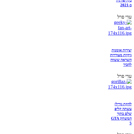
בקליפורניה
ב-2021
עדי פרל
יצירות אומנות
גיקיות מעוררות
השראה ששווה
להכיר
עדי פרל
להקת גורילז
עשתה קליפ
שלם בתוך
המשחק GTA
5