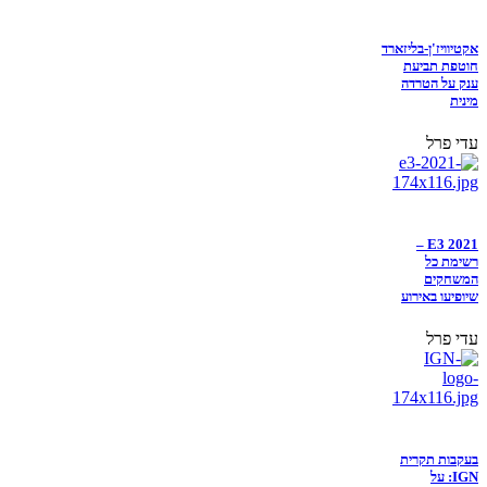
אקטיוויז'ן-בליזארד
חוטפת תביעת
ענק על הטרדה
מינית
עדי פרל
E3 2021 –
רשימת כל
המשחקים
שיופיעו באירוע
עדי פרל
בעקבות תקרית
IGN: על