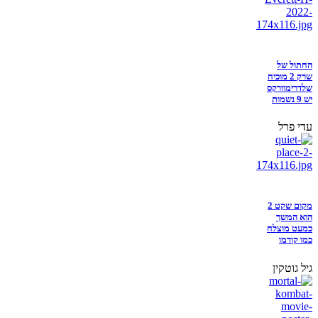
החתול של
שרק 2 מוכיח
שלדרימוורקס
יש 9 נשמות
עדי פרל
מקום שקט 2
הוא המשך
כמעט מוצלח
כמו קודמו
גיל גוטקין