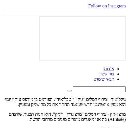
Follow on Instagram
אודות
צור קשר
תנאי שימוש
גיקלואיד - צירוף המלים "גיק" ו"טבלואיד", הפורמט בו מודפס עיתון יומי -
הוא מגזין אינטרנטי חדש שמאגד תחתיו את כל מה שגיק ומעניין.
מרצ'ן-גיק - צירוף המלים "מרצ'נדייז" ו"גיק", היא חנות תכנית שותפים
(Affiliate) בה אנו מאגדים מוצרים מגניבים מרחבי הרשת.