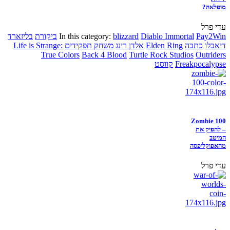
מופלאה?
עדי פרל
Pay2Win
Diablo Immortal
blizzard
In this category:
ביקורת
בליזארד
דיאבלו
כתבה
Elden Ring
אלדן רינג
משחק תפקידים
Life is Strange:
True Colors
Back 4 Blood
Turtle Rock Studios
Outriders
Freakpocalypse
קווסט
Zombie 100
– להפיק את
המיטב
מהאפוקליפסה
עדי פרל