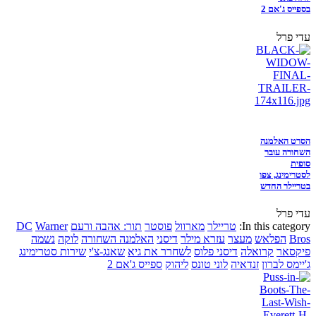
בספייס ג'אם 2
עדי פרל
הסרט האלמנה
השחורה עובר
סופית
לסטרימינג, צפו
בטריילר החדש
עדי פרל
In this category:
טריילר
מארוול
פוסטר
תור: אהבה ורעם
Warner
DC
Bros
הפלאש
מעצר
עזרא מילר
דיסני
האלמנה השחורה
לוקה
נשמה
פיקסאר
קרואלה
דיסני פלוס
לשחרר את גיא
שאנג-צ'י
שירות סטרימינג
ג'יימס לברון
זנדאיה
לוני טונס
ליהוק
ספייס ג'אם 2