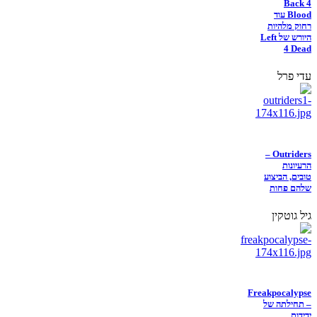
Back 4
Blood עוד
רחוק מלהיות
היורש של Left
4 Dead
עדי פרל
Outriders –
הרעיונות
טובים, הביצוע
שלהם פחות
גיל גוטקין
Freakpocalypse
– תחילתה של
ידידות