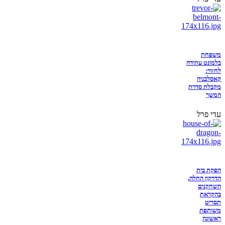
משפחת
בלמונט עתידה
לחזור:
קאסלבניה
מקבלת סדרת
המשך
עדי פרל
הפקת בית
הדרקון החלה,
השחקנים
בהקראת
תסריט
משותפת
ראשונה