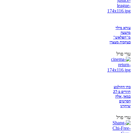
עזרא מילר
מושעה
מ"הפלאש"
בעקבות מעצרו
עדי פרל
בתי הקולנוע
חוזרים ב-27
במאי, אלה
הסרטים
שיוקרנו
עדי פרל