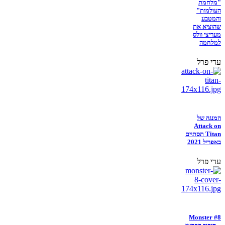
"מלחמת
העולמות"
והמטבע
שהוציא את
מעריצי וולס
למלחמה
עדי פרל
המנגה של
Attack on
Titan תסתיים
באפריל 2021
עדי פרל
Monster #8