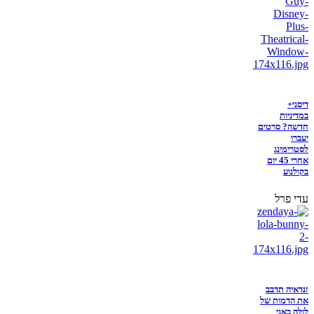
דיסני+
במדיניות
חדשה? סרטים
יעברו
לסטרימינג
אחרי 45 יום
בקולנוע
עדי פרל
זנדאיה תדבב
את הדמות של
לולה באני