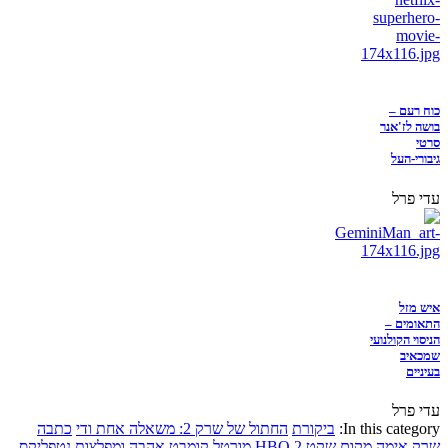
כוח רעם –
בושה לז'אנר
סרטי
גיבורי-העל
עדי פרל
איש מזל
התאומים –
הניסוי הקולנועי
שמכאיב
בעיניים
עדי פרל
In this category:
ביקורת
החתול של שרק 2: משאלה אחת ודי
כתבה
שרק
אימה
מקום שקט 2
HBO
מורטל קומבט
אהבה ומפלצות
נטפליקס