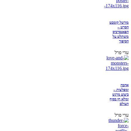
מורטל קומבט
הסרט –
הפאנסרביס
משתלט על
הסיפור
עדי פרל
אהבה
ומפלצות –
ביצוע מרגש
ומלא חן בסוף
העולם
עדי פרל