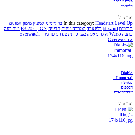
פורש מחברת
בליזארד
עדי פרל
Level Up
Headstart
In this category:
בר גיימינג
קמפיין מימון המונים
תרומות
blizzard
בליזארד
הטרדה מינית
תביעה
IGN
E3 2021
טור דעה
כתבה
Wario
אילון מאסק
מערכון
נינטנדו
סופר מריו
overwatch
Overwatch 2
Diablo
Immortal –
מסחטת
הכספים
ששברה אותי
עדי פרל