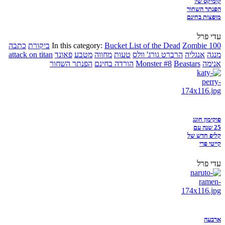
קומיקס של
הפנתר השחור
מופצות בחינם
עדי פרל
Zombie 100
Bucket List of the Dead
In this category:
ביקורת
כתבה
מנגה
אנגליה
הרברט גורג' וולס
טעות
מחווה
מטבע
פאונד
attack on titan
אנימה
Beastars
Monster #8
הורדה בחינם
הפנתר השחור
פוקימון חוגג
25 שנה עם
קליפ חדש של
קייטי פרי
עדי פרל
ארבעה