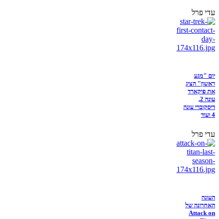
עדי פרל
יום "מגע
ראשון" הציג
את פיקארד
עונה 2,
דיסקוברי עונה
4 ועוד
עדי פרל
העונה
האחרונה של
Attack on