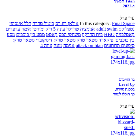
Titan תמשיך
ב-2022
עדי פרל
Final Space
In this category:
אולאן רוג'רס
ביטול סדרה
חלל אינסופי
נטפליקס
adult swim
אנימציה
טריילר
עונה 5
ריק ומורטי
אימה
ערפדים
קאסלבניה
HBO
בית הדרקון
משחקי הכס
קאסט
מסע בין כוכבים
מסע
בין כוכבים: פיקארד
סטאר טרק
סטאר טרק: דיסקוברי
סטאר טרק:
סיפונים תחתונים
attack on titan
אנימה
מנגה
עונה 4
בר הגיימינג
Level Up
בסכנת סגירה,
כך תוכלו לעזור
עדי פרל