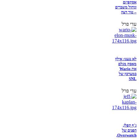
אסקפיזם
וניהול משברים
– טור דעה
עדי פרל
לא נגענו: אילון
מאסק מגלם
את Wario
במערכון של
SNL
עדי פרל
ג'ף קפלן,
הפנים של
Overwatch,