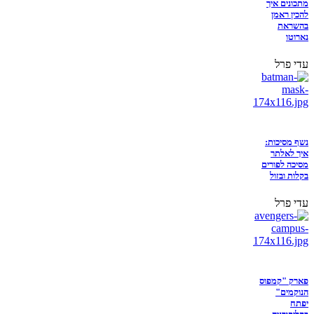
מתכונים איך
להכין ראמן
בהשראת
נארוטו
עדי פרל
נשף מסיכות:
איך לאלתר
מסיכה לפורים
בקלות ובזול
עדי פרל
פארק "קמפוס
הנוקמים"
יפתח