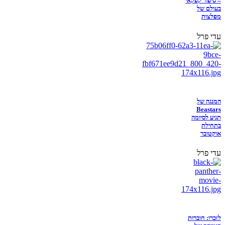
– סיפור קפקאי
בעולם של
מפלצות
עדי פרל
המנגה של
Beastars
תגיע לסיומה
בתחילת
אוקטובר
עדי פרל
לזכרו: חוברות