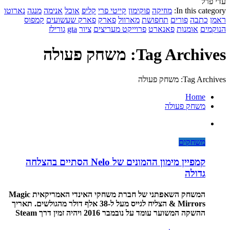
עדי פרל
In this category:
מוזיקה
פוקימון
קייטי פרי
קליפ
אוכל
אנימה
מנגה
נארוטו
ראמן
כתבה
פורים
תחפושת
מארוול
פארק
פארק שעשועים
קמפוס
הנוקמים
אומנות
פאנארט
פרוייקט מעריצים
ציור
gta
גורילז
Tag Archives: משחק פעולה
Tag Archives: משחק פעולה
Home
משחק פעולה
משחקים
קמפיין מימון ההמונים של Nelo הסתיים בהצלחה
גדולה
המשחק השאפתני של חברת משחקי האינדי האמריקאית Magic
& Mirrors הצליח לגייס מעל ל-38 אלף דולר מהגולשים. תאריך
ההשקה המשוער עומד על נובמבר 2016 ויהיה זמין דרך Steam