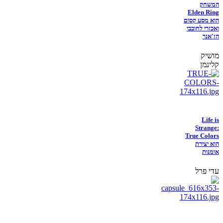
המשחק
Elden Ring
הוא מסע קסום
ואכזרי לחובבי
הז'אנר
מושיק
קלינמן
Life is
Strange:
True Colors
הוא יצירת
אומנות
עדי פרל