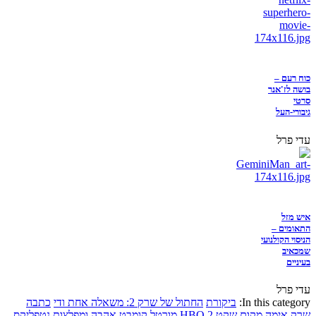
כוח רעם –
בושה לז'אנר
סרטי
גיבורי-העל
עדי פרל
איש מזל
התאומים –
הניסוי הקולנועי
שמכאיב
בעיניים
עדי פרל
In this category:
ביקורת
החתול של שרק 2: משאלה אחת ודי
כתבה
שרק
אימה
מקום שקט 2
HBO
מורטל קומבט
אהבה ומפלצות
נטפליקס