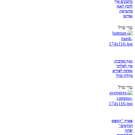
מתכונים איך
להכין ראמן
בהשראת
נארוטו
עדי פרל
נשף מסיכות:
איך לאלתר
מסיכה לפורים
בקלות ובזול
עדי פרל
פארק "קמפוס
הנוקמים"
יפתח