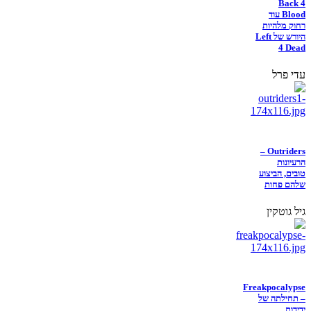
Back 4
Blood עוד
רחוק מלהיות
היורש של Left
4 Dead
עדי פרל
Outriders –
הרעיונות
טובים, הביצוע
שלהם פחות
גיל גוטקין
Freakpocalypse
– תחילתה של
ידידות