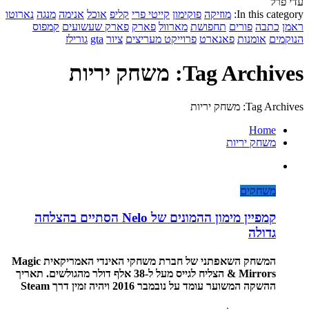
עדי פרל
In this category:
מוזיקה
פוקימון
קייטי פרי
קליפ
אוכל
אנימה
מנגה
נארוטו
ראמן
כתבה
פורים
תחפושת
מארוול
פארק
פארק שעשועים
קמפוס
הנוקמים
אומנות
פאנארט
פרוייקט מעריצים
ציור
gta
גורילז
Tag Archives: משחק יריות
Tag Archives: משחק יריות
Home
משחק יריות
משחקים
קמפיין מימון ההמונים של Nelo הסתיים בהצלחה
גדולה
המשחק השאפתני של חברת משחקי האינדי האמריקאית Magic
& Mirrors הצליח לגייס מעל ל-38 אלף דולר מהגולשים. תאריך
ההשקה המשוער עומד על נובמבר 2016 ויהיה זמין דרך Steam