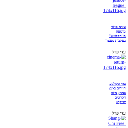
עזרא מילר
מושעה
מ"הפלאש"
בעקבות מעצרו
עדי פרל
בתי הקולנוע
חוזרים ב-27
במאי, אלה
הסרטים
שיוקרנו
עדי פרל