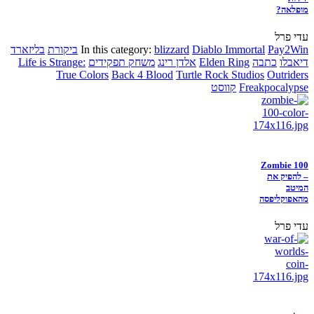
מופלאה?
עדי פרל
Pay2Win
Diablo Immortal
blizzard
In this category:
ביקורת
בליזארד
דיאבלו
כתבה
Elden Ring
אלדן רינג
משחק תפקידים
Life is Strange:
True Colors
Back 4 Blood
Turtle Rock Studios
Outriders
Freakpocalypse
קווסט
Zombie 100
– להפיק את
המיטב
מהאפוקליפסה
עדי פרל