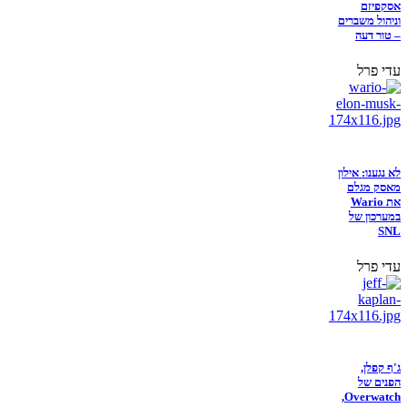
אסקפיזם
וניהול משברים
– טור דעה
עדי פרל
לא נגענו: אילון
מאסק מגלם
את Wario
במערכון של
SNL
עדי פרל
ג'ף קפלן,
הפנים של
Overwatch,