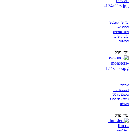
מורטל קומבט
הסרט –
הפאנסרביס
משתלט על
הסיפור
עדי פרל
אהבה
ומפלצות –
ביצוע מרגש
ומלא חן בסוף
העולם
עדי פרל