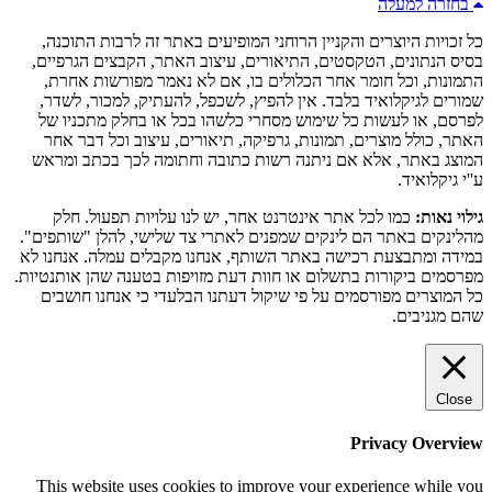
בחזרה למעלה
כל זכויות היוצרים והקניין הרוחני המופיעים באתר זה לרבות התוכנה,
בסיס הנתונים, הטקסטים, התיאורים, עיצוב האתר, הקבצים הגרפיים,
התמונות, וכל חומר אחר הכלולים בו, אם לא נאמר מפורשות אחרת,
שמורים לגיקלואיד בלבד. אין להפיץ, לשכפל, להעתיק, למכור, לשדר,
לפרסם, או לעשות כל שימוש מסחרי כלשהו בכל או בחלק מתכניו של
האתר, כולל מוצרים, תמונות, גרפיקה, תיאורים, עיצוב וכל דבר אחר
המוצג באתר, אלא אם ניתנה רשות כתובה וחתומה לכך בכתב ומראש
ע''י גיקלואיד.
גילוי נאות:
כמו לכל אתר אינטרנט אחר, יש לנו עלויות תפעול. חלק
מהלינקים באתר הם לינקים שמפנים לאתרי צד שלישי, להלן "שותפים".
במידה ומתבצעת רכישה באתר השותף, אנחנו מקבלים עמלה. אנחנו לא
מפרסמים ביקורות בתשלום או חוות דעת מזויפות בטענה שהן אותנטיות.
כל המוצרים מפורסמים על פי שיקול דעתנו הבלעדי כי אנחנו חושבים
שהם מגניבים.
Close
Privacy Overview
This website uses cookies to improve your experience while you