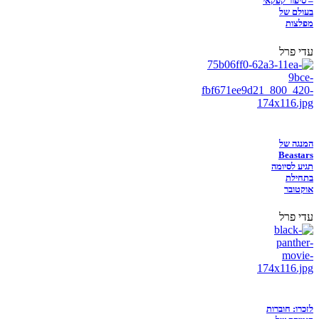
– סיפור קפקאי
בעולם של
מפלצות
עדי פרל
המנגה של
Beastars
תגיע לסיומה
בתחילת
אוקטובר
עדי פרל
לזכרו: חוברות