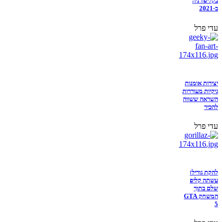
בקליפורניה
ב-2021
עדי פרל
יצירות אומנות
גיקיות מעוררות
השראה ששווה
להכיר
עדי פרל
להקת גורילז
עשתה קליפ
שלם בתוך
המשחק GTA
5