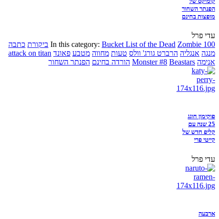
קומיקס של
הפנתר השחור
מופצות בחינם
עדי פרל
Zombie 100
Bucket List of the Dead
In this category:
ביקורת
כתבה
מנגה
אנגליה
הרברט גורג' וולס
טעות
מחווה
מטבע
פאונד
attack on titan
אנימה
Beastars
Monster #8
הורדה בחינם
הפנתר השחור
פוקימון חוגג
25 שנה עם
קליפ חדש של
קייטי פרי
עדי פרל
ארבעה