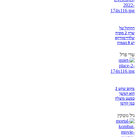
החתול של
שרק 2 מוכיח
שלדרימוורקס
יש 9 נשמות
עדי פרל
מקום שקט 2
הוא המשך
כמעט מוצלח
כמו קודמו
גיל גוטקין