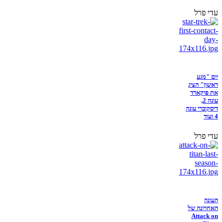
עדי פרל
יום "מגע
ראשון" הציג
את פיקארד
עונה 2,
דיסקוברי עונה
4 ועוד
עדי פרל
העונה
האחרונה של
Attack on