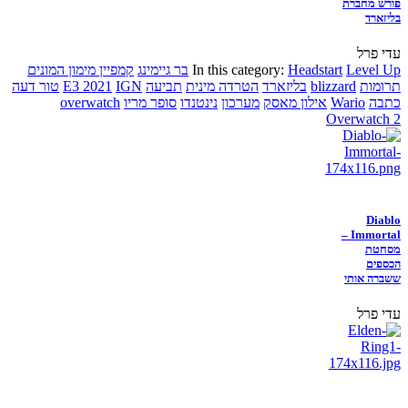
פורש מחברת
בליזארד
עדי פרל
Level Up
Headstart
In this category:
בר גיימינג
קמפיין מימון המונים
תרומות
blizzard
בליזארד
הטרדה מינית
תביעה
IGN
E3 2021
טור דעה
כתבה
Wario
אילון מאסק
מערכון
נינטנדו
סופר מריו
overwatch
Overwatch 2
Diablo
Immortal –
מסחטת
הכספים
ששברה אותי
עדי פרל