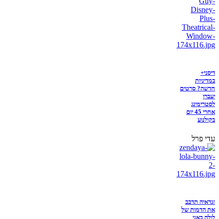
דיסני+
במדיניות
חדשה? סרטים
יעברו
לסטרימינג
אחרי 45 יום
בקולנוע
עדי פרל
זנדאיה תדבב
את הדמות של
לולה באני