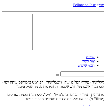
Follow on Instagram
אודות
צור קשר
תנאי שימוש
גיקלואיד - צירוף המלים "גיק" ו"טבלואיד", הפורמט בו מודפס עיתון יומי -
הוא מגזין אינטרנטי חדש שמאגד תחתיו את כל מה שגיק ומעניין.
מרצ'ן-גיק - צירוף המלים "מרצ'נדייז" ו"גיק", היא חנות תכנית שותפים
(Affiliate) בה אנו מאגדים מוצרים מגניבים מרחבי הרשת.