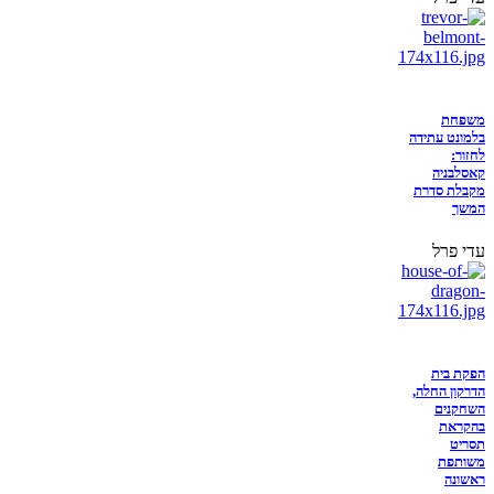
משפחת
בלמונט עתידה
לחזור:
קאסלבניה
מקבלת סדרת
המשך
עדי פרל
הפקת בית
הדרקון החלה,
השחקנים
בהקראת
תסריט
משותפת
ראשונה