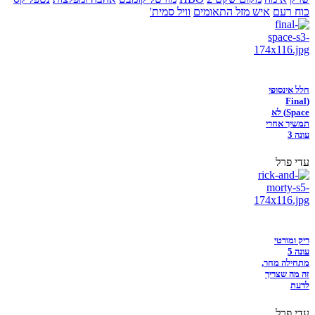
כוח רעם
איש מזל התאומים
וויל סמית'
חלל אינסופי
(Final
Space) לא
תמשיך אחרי
עונה 3
עדי פרל
ריק ומורטי
עונה 5
מתחילה מחר,
זה מה שצריך
לדעת
עדי פרל