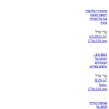
אקטיוויז'ן-בליזארד
חוטפת תביעת
ענק על הטרדה
מינית
עדי פרל
E3 2021 –
רשימת כל
המשחקים
שיופיעו באירוע
עדי פרל
בעקבות תקרית
IGN: על