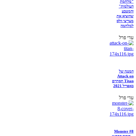
"מלחמת
העולמות"
והמטבע
שהוציא את
מעריצי וולס
למלחמה
עדי פרל
המנגה של
Attack on
Titan תסתיים
באפריל 2021
עדי פרל
Monster #8