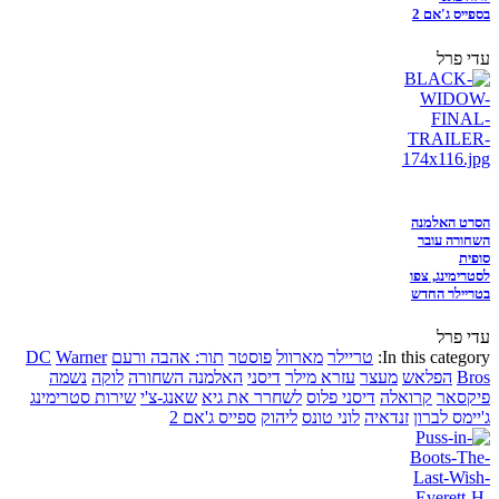
בספייס ג'אם 2
עדי פרל
הסרט האלמנה
השחורה עובר
סופית
לסטרימינג, צפו
בטריילר החדש
עדי פרל
In this category:
טריילר
מארוול
פוסטר
תור: אהבה ורעם
Warner
DC
Bros
הפלאש
מעצר
עזרא מילר
דיסני
האלמנה השחורה
לוקה
נשמה
פיקסאר
קרואלה
דיסני פלוס
לשחרר את גיא
שאנג-צ'י
שירות סטרימינג
ג'יימס לברון
זנדאיה
לוני טונס
ליהוק
ספייס ג'אם 2