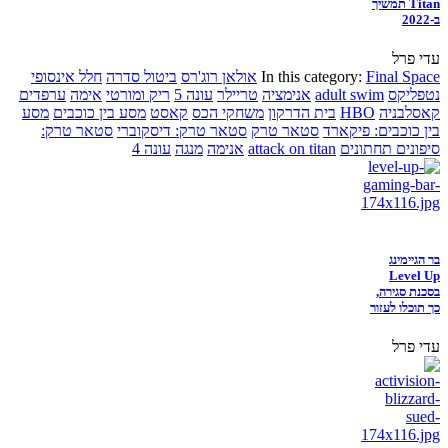
Titan תמשיך
ב-2022
עדי פרל
Final Space
In this category:
אולאן רוג'רס
ביטול סדרה
חלל אינסופי
נטפליקס
adult swim
אנימציה
טריילר
עונה 5
ריק ומורטי
אימה
ערפדים
קאסלבניה
HBO
בית הדרקון
משחקי הכס
קאסט
מסע בין כוכבים
מסע
בין כוכבים: פיקארד
סטאר טרק
סטאר טרק: דיסקוברי
סטאר טרק:
סיפונים תחתונים
attack on titan
אנימה
מנגה
עונה 4
בר הגיימינג
Level Up
בסכנת סגירה,
כך תוכלו לעזור
עדי פרל