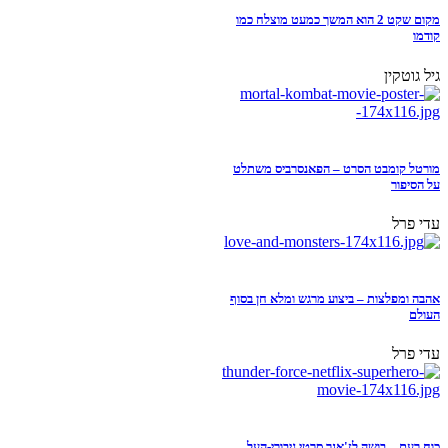
מקום שקט 2 הוא המשך כמעט מוצלח כמו
קודמו
גיל גוטקין
מורטל קומבט הסרט – הפאנסרביס משתלט
על הסיפור
עדי פרל
אהבה ומפלצות – ביצוע מרגש ומלא חן בסוף
העולם
עדי פרל
כוח רעם – בושה לז'אנר סרטי גיבורי-העל