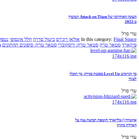
העונה האחרונה של Attack on Titan תמשיך
ב-2022
עדי פרל
Final Space
In this category:
אולאן רוג'רס
ביטול סדרה
חלל אינסופי
נטפל
פיקארד
סטאר טרק
סטאר טרק: דיסקוברי
סטאר טרק: סיפונים תחתונים
n
בר הגיימינג Level Up בסכנת סגירה, כך תוכלו
לעזור
עדי פרל
אקטיוויז'ן-בליזארד חוטפת תביעת ענק על
הטרדה מינית
עדי פרל