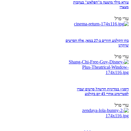
עזרא מילר מושעה מ"הפלאש" בעקבות
מעצרו
עדי פרל
בתי הקולנוע חוזרים ב-27 במאי, אלה הסרטים
שיוקרנו
עדי פרל
דיסני+ במדיניות חדשה? סרטים יעברו
לסטרימינג אחרי 45 יום בקולנוע
עדי פרל