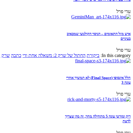
עדי פרל
איש מזל התאומים – הניסוי הקולנועי שמכאיב
בעיניים
עדי פרל
In this category:
ביקורת
החתול של שרק 2: משאלה אחת ודי
כתבה
שרק
א
חלל אינסופי (Final Space) לא תמשיך אחרי
עונה 3
עדי פרל
ריק ומורטי עונה 5 מתחילה מחר, זה מה שצריך
לדעת
עדי פרל