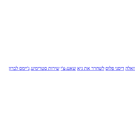
ואלה
דיסני פלוס
לשחרר את גיא
שאנג-צ'י
שירות סטרימינג
ג'יימס לברון