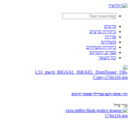
סרטים
ביקורות סרטים
סדרות
משחקים
ביקורות משחקים
ספרים וקומיקס
וכל השאר
תור: אהבה ורעם בטריילר ופוסטר חדשים
עדי פרל