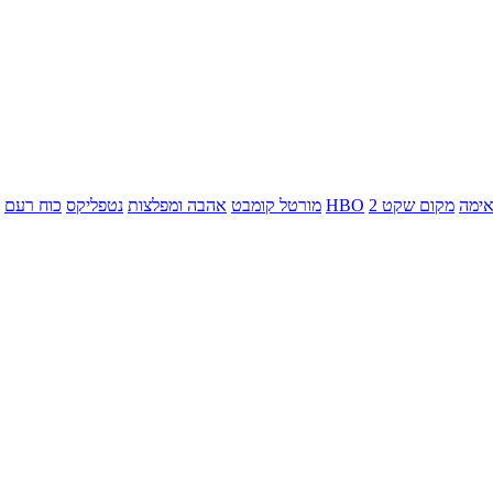
ימה
מקום שקט 2
HBO
מורטל קומבט
אהבה ומפלצות
נטפליקס
כוח רעם