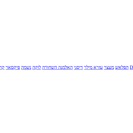
הפלאש
מעצר
עזרא מילר
דיסני
האלמנה השחורה
לוקה
נשמה
פיקסאר
קר