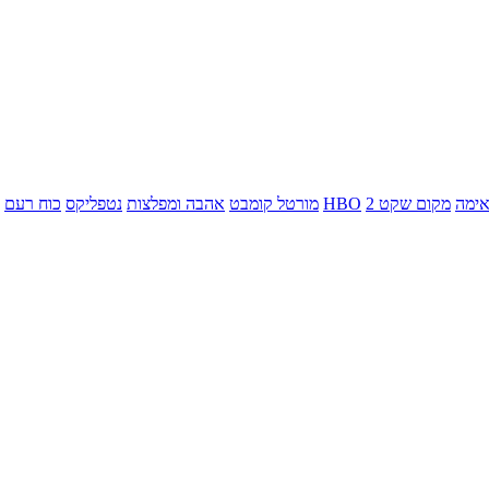
ימה
מקום שקט 2
HBO
מורטל קומבט
אהבה ומפלצות
נטפליקס
כוח רעם