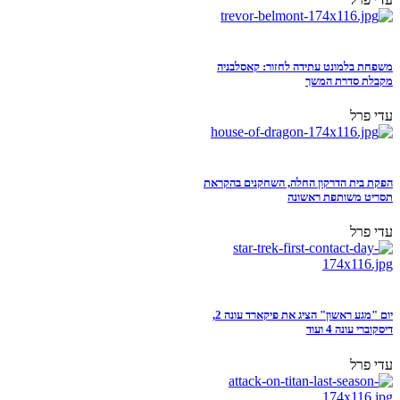
משפחת בלמונט עתידה לחזור: קאסלבניה
מקבלת סדרת המשך
עדי פרל
הפקת בית הדרקון החלה, השחקנים בהקראת
תסריט משותפת ראשונה
עדי פרל
יום "מגע ראשון" הציג את פיקארד עונה 2,
דיסקוברי עונה 4 ועוד
עדי פרל