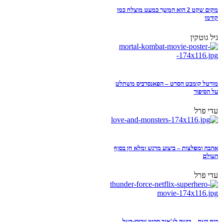
מקום שקט 2 הוא המשך כמעט מוצלח כמו
קודמו
גיל גוטקין
מורטל קומבט הסרט – הפאנסרביס משתלט
על הסיפור
עדי פרל
אהבה ומפלצות – ביצוע מרגש ומלא חן בסוף
העולם
עדי פרל
כוח רעם – בושה לז'אנר סרטי גיבורי-העל