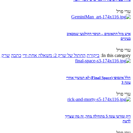
עדי פרל
איש מזל התאומים – הניסוי הקולנועי שמכאיב
בעיניים
עדי פרל
In this category:
ביקורת
החתול של שרק 2: משאלה אחת ודי
כתבה
שרק
א
חלל אינסופי (Final Space) לא תמשיך אחרי
עונה 3
עדי פרל
ריק ומורטי עונה 5 מתחילה מחר, זה מה שצריך
לדעת
עדי פרל