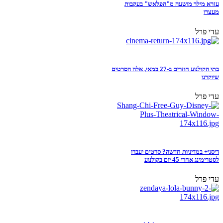
עזרא מילר מושעה מ"הפלאש" בעקבות
מעצרו
עדי פרל
בתי הקולנוע חוזרים ב-27 במאי, אלה הסרטים
שיוקרנו
עדי פרל
דיסני+ במדיניות חדשה? סרטים יעברו
לסטרימינג אחרי 45 יום בקולנוע
עדי פרל