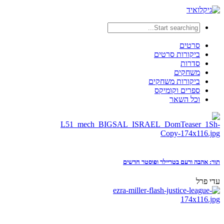
סרטים
ביקורות סרטים
סדרות
משחקים
ביקורות משחקים
ספרים וקומיקס
וכל השאר
תור: אהבה ורעם בטריילר ופוסטר חדשים
עדי פרל