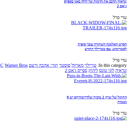
זנדאיה תדבב את הדמות של לולה באני בספייס
ג'אם 2
עדי פרל
הסרט האלמנה השחורה עובר סופית
לסטרימינג, צפו בטריילר החדש
עדי פרל
In this category:
טריילר
מארוול
פוסטר
תור: אהבה ורעם
Warner Bros
DC
זנדאיה
לוני טונס
ליהוק
ספייס ג'אם 2
החתול של שרק 2 מוכיח שלדרימוורקס יש 9
נשמות
עדי פרל