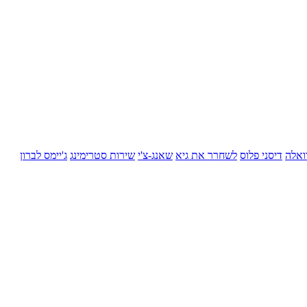
ואלה
דיסני פלוס
לשחרר את גיא
שאנג-צ'י
שירות סטרימינג
ג'יימס לברון