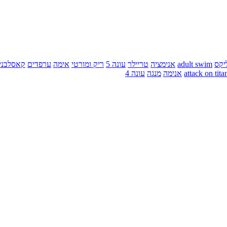
יקס
adult swim
אנימציה
טריילר
עונה 5
ריק ומורטי
אימה
ערפדים
קאסלבני
attack on tita
אנימה
מנגה
עונה 4