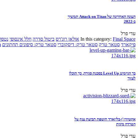
העונה האחרונה של Attack on Titan תמשיך
ב-2022
עדי פרל
Final Space
In this category:
אולאן רוג'רס
ביטול סדרה
חלל אינסופי
נטפל
פיקארד
סטאר טרק
סטאר טרק: דיסקוברי
סטאר טרק: סיפונים תחתונים
n
בר הגיימינג Level Up בסכנת סגירה, כך תוכלו
לעזור
עדי פרל
אקטיוויז'ן-בליזארד חוטפת תביעת ענק על
הטרדה מינית
עדי פרל