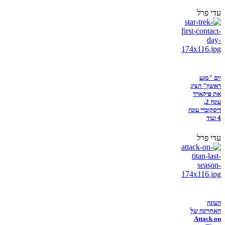
עדי פרל
יום "מגע
ראשון" הציג
את פיקארד
עונה 2,
דיסקוברי עונה
4 ועוד
עדי פרל
העונה
האחרונה של
Attack on