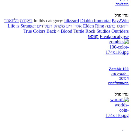
מופלאה?
עדי פרל
Pay2Win
Diablo Immortal
blizzard
In this category:
ביקורת
בליזארד
דיאבלו
כתבה
Elden Ring
אלדן רינג
משחק תפקידים
Life is Strange:
True Colors
Back 4 Blood
Turtle Rock Studios
Outriders
Freakpocalypse
קווסט
Zombie 100
– להפיק את
המיטב
מהאפוקליפסה
עדי פרל