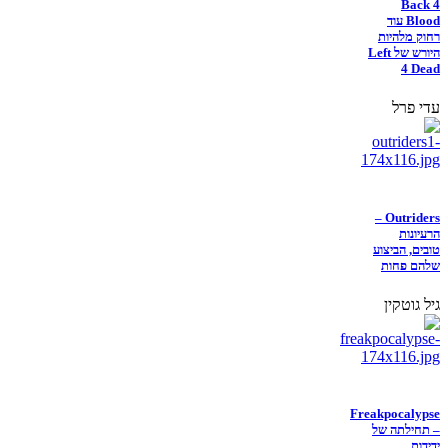
Back 4
Blood עוד
רחוק מלהיות
היורש של Left
4 Dead
עדי פרל
Outriders –
הרעיונות
טובים, הביצוע
שלהם פחות
גיל גוטקין
Freakpocalypse
– תחילתה של
ידידות