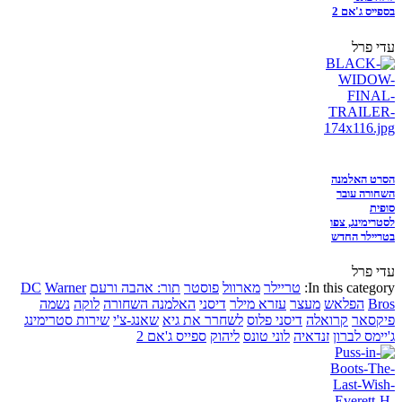
בספייס ג'אם 2
עדי פרל
הסרט האלמנה
השחורה עובר
סופית
לסטרימינג, צפו
בטריילר החדש
עדי פרל
In this category:
טריילר
מארוול
פוסטר
תור: אהבה ורעם
Warner
DC
Bros
הפלאש
מעצר
עזרא מילר
דיסני
האלמנה השחורה
לוקה
נשמה
פיקסאר
קרואלה
דיסני פלוס
לשחרר את גיא
שאנג-צ'י
שירות סטרימינג
ג'יימס לברון
זנדאיה
לוני טונס
ליהוק
ספייס ג'אם 2