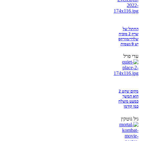
החתול של
שרק 2 מוכיח
שלדרימוורקס
יש 9 נשמות
עדי פרל
מקום שקט 2
הוא המשך
כמעט מוצלח
כמו קודמו
גיל גוטקין