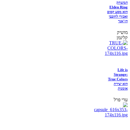
המשחק
Elden Ring
הוא מסע קסום
ואכזרי לחובבי
הז'אנר
מושיק
קלינמן
Life is
Strange:
True Colors
הוא יצירת
אומנות
עדי פרל