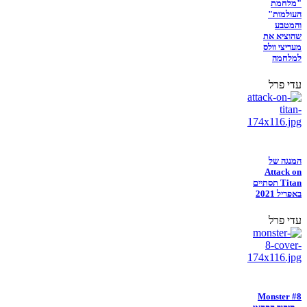
"מלחמת
העולמות"
והמטבע
שהוציא את
מעריצי וולס
למלחמה
עדי פרל
המנגה של
Attack on
Titan תסתיים
באפריל 2021
עדי פרל
Monster #8