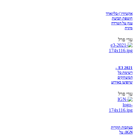
אקטיוויז'ן-בליזארד
חוטפת תביעת
ענק על הטרדה
מינית
עדי פרל
E3 2021 –
רשימת כל
המשחקים
שיופיעו באירוע
עדי פרל
בעקבות תקרית
IGN: על