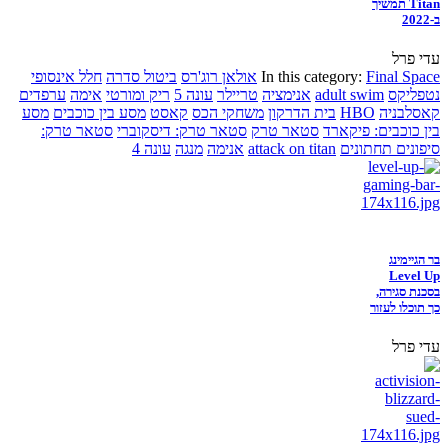
Titan תמשיך
ב-2022
עדי פרל
Final Space
In this category:
אולאן רוג'רס
ביטול סדרה
חלל אינסופי
נטפליקס
adult swim
אנימציה
טריילר
עונה 5
ריק ומורטי
אימה
ערפדים
קאסלבניה
HBO
בית הדרקון
משחקי הכס
קאסט
מסע בין כוכבים
מסע
בין כוכבים: פיקארד
סטאר טרק
סטאר טרק: דיסקוברי
סטאר טרק:
סיפונים תחתונים
attack on titan
אנימה
מנגה
עונה 4
בר הגיימינג
Level Up
בסכנת סגירה,
כך תוכלו לעזור
עדי פרל