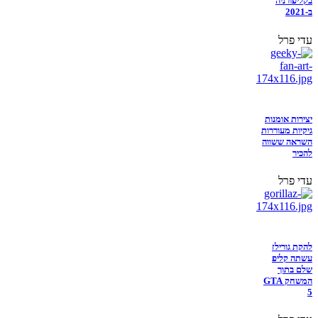
בקליפורניה
ב-2021
עדי פרל
יצירות אומנות
גיקיות מעוררות
השראה ששווה
להכיר
עדי פרל
להקת גורילז
עשתה קליפ
שלם בתוך
המשחק GTA
5