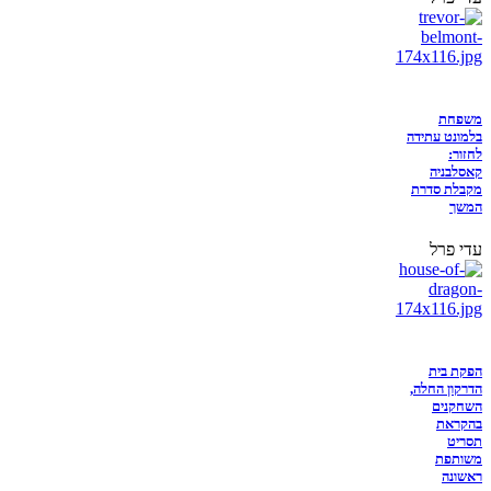
משפחת
בלמונט עתידה
לחזור:
קאסלבניה
מקבלת סדרת
המשך
עדי פרל
הפקת בית
הדרקון החלה,
השחקנים
בהקראת
תסריט
משותפת
ראשונה