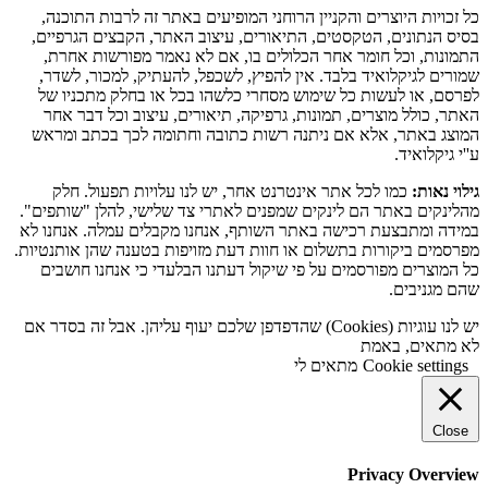
כל זכויות היוצרים והקניין הרוחני המופיעים באתר זה לרבות התוכנה,
בסיס הנתונים, הטקסטים, התיאורים, עיצוב האתר, הקבצים הגרפיים,
התמונות, וכל חומר אחר הכלולים בו, אם לא נאמר מפורשות אחרת,
שמורים לגיקלואיד בלבד. אין להפיץ, לשכפל, להעתיק, למכור, לשדר,
לפרסם, או לעשות כל שימוש מסחרי כלשהו בכל או בחלק מתכניו של
האתר, כולל מוצרים, תמונות, גרפיקה, תיאורים, עיצוב וכל דבר אחר
המוצג באתר, אלא אם ניתנה רשות כתובה וחתומה לכך בכתב ומראש
ע''י גיקלואיד.
גילוי נאות:
כמו לכל אתר אינטרנט אחר, יש לנו עלויות תפעול. חלק
מהלינקים באתר הם לינקים שמפנים לאתרי צד שלישי, להלן "שותפים".
במידה ומתבצעת רכישה באתר השותף, אנחנו מקבלים עמלה. אנחנו לא
מפרסמים ביקורות בתשלום או חוות דעת מזויפות בטענה שהן אותנטיות.
כל המוצרים מפורסמים על פי שיקול דעתנו הבלעדי כי אנחנו חושבים
שהם מגניבים.
יש לנו עוגיות (Cookies) שהדפדפן שלכם יעוף עליהן. אבל זה בסדר אם
לא מתאים, באמת
Cookie settings
מתאים לי
Close
Privacy Overview