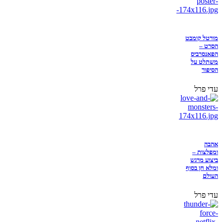
מורטל קומבט
הסרט –
הפאנסרביס
משתלט על
הסיפור
עדי פרל
אהבה
ומפלצות –
ביצוע מרגש
ומלא חן בסוף
העולם
עדי פרל