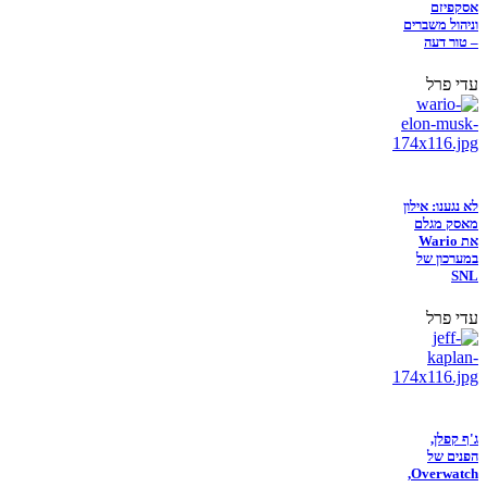
אסקפיזם
וניהול משברים
– טור דעה
עדי פרל
לא נגענו: אילון
מאסק מגלם
את Wario
במערכון של
SNL
עדי פרל
ג'ף קפלן,
הפנים של
Overwatch,