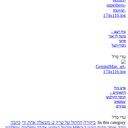
כוח רעם –
בושה לז'אנר
סרטי
גיבורי-העל
עדי פרל
איש מזל
התאומים –
הניסוי הקולנועי
שמכאיב
בעיניים
עדי פרל
In this category:
ביקורת
החתול של שרק 2: משאלה אחת ודי
כתבה
שרק
אימה
מקום שקט 2
HBO
מורטל קומבט
אהבה ומפלצות
נטפליקס