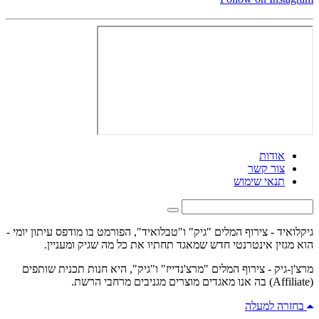
אודות
צור קשר
תנאי שימוש
גיקלואיד - צירוף המלים "גיק" ו"טבלואיד", הפורמט בו מודפס עיתון יומי -
הוא מגזין אינטרנטי חדש שמאגד תחתיו את כל מה שגיק ומעניין.
מרצ'ן-גיק - צירוף המלים "מרצ'נדייז" ו"גיק", היא חנות תכנית שותפים
(Affiliate) בה אנו מאגדים מוצרים מגניבים מרחבי הרשת.
בחזרה למעלה