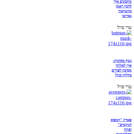
מתכונים איך
להכין ראמן
בהשראת
נארוטו
עדי פרל
נשף מסיכות:
איך לאלתר
מסיכה לפורים
בקלות ובזול
עדי פרל
פארק "קמפוס
הנוקמים"
יפתח