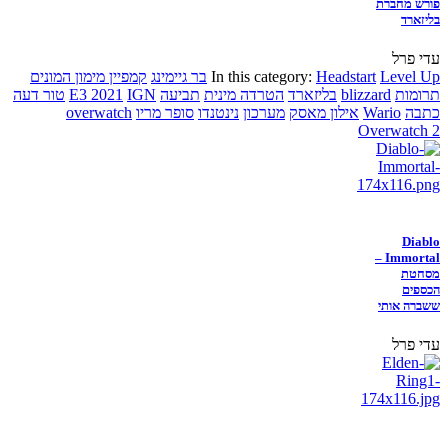
פורש מחברת
בליזארד
עדי פרל
Level Up
Headstart
In this category:
בר גיימינג
קמפיין מימון המונים
תרומות
blizzard
בליזארד
הטרדה מינית
תביעה
IGN
E3 2021
טור דעה
כתבה
Wario
אילון מאסק
מערכון
נינטנדו
סופר מריו
overwatch
Overwatch 2
Diablo
Immortal –
מסחטת
הכספים
ששברה אותי
עדי פרל