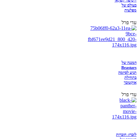
– סיפור קפקאי
בעולם של
מפלצות
עדי פרל
המנגה של
Beastars
תגיע לסיומה
בתחילת
אוקטובר
עדי פרל
לזכרו: חוברות