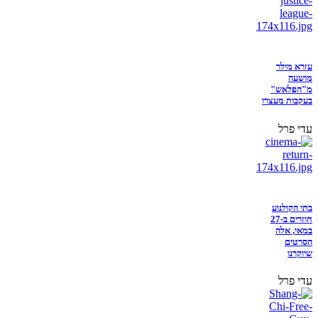
עזרא מילר
מושעה
מ"הפלאש"
בעקבות מעצרו
עדי פרל
בתי הקולנוע
חוזרים ב-27
במאי, אלה
הסרטים
שיוקרנו
עדי פרל