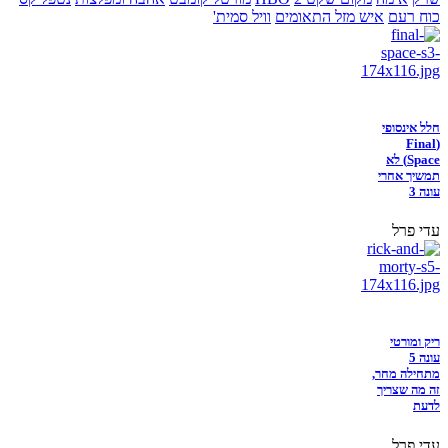
כוח רעם
איש מזל התאומים
וויל סמית'
חלל אינסופי
(Final
Space) לא
תמשיך אחרי
עונה 3
עדי פרל
ריק ומורטי
עונה 5
מתחילה מחר,
זה מה שצריך
לדעת
עדי פרל