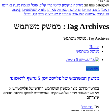
עדי פרל
In this category:
מוזיקה
פוקימון
קייטי פרי
קליפ
אוכל
אנימה
מנגה
נארוטו
ראמן
כתבה
פורים
תחפושת
מארוול
פארק
פארק שעשועים
קמפוס
הנוקמים
אומנות
פאנארט
פרוייקט מעריצים
ציור
gta
גורילז
Tag Archives: ממשק משתמש
Tag Archives: ממשק משתמש
Home
ממשק משתמש
משחקים
ממשק המשתמש של פלייסטיישן 5 נחשף לראשונה
בסרטון מודגם כיצד ממשק המשתמש החדש של פלייסטיישן 5
מאפשר מעבר מהיר אל משחקים ואפשרויות לשתף בקלות תכנים
שיצרתם
By
עדי פרל