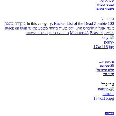
קומיקס של
הפנתר השחור
מופצות בחינם
עדי פרל
Zombie 100
Bucket List of the Dead
In this category:
ביקורת
כתבה
מנגה
אנגליה
הרברט גורג' וולס
טעות
מחווה
מטבע
פאונד
attack on titan
אנימה
Beastars
Monster #8
הורדה בחינם
הפנתר השחור
פוקימון חוגג
25 שנה עם
קליפ חדש של
קייטי פרי
עדי פרל
ארבעה