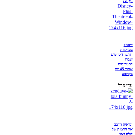
דיסני+
במדיניות
חדשה? סרטים
יעברו
לסטרימינג
אחרי 45 יום
בקולנוע
עדי פרל
זנדאיה תדבב
את הדמות של
לולה באני