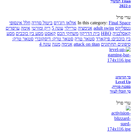
Titan תמשיך
ב-2022
עדי פרל
Final Space
In this category:
אולאן רוג'רס
ביטול סדרה
חלל אינסופי
נטפליקס
adult swim
אנימציה
טריילר
עונה 5
ריק ומורטי
אימה
ערפדים
קאסלבניה
HBO
בית הדרקון
משחקי הכס
קאסט
מסע בין כוכבים
מסע
בין כוכבים: פיקארד
סטאר טרק
סטאר טרק: דיסקוברי
סטאר טרק:
סיפונים תחתונים
attack on titan
אנימה
מנגה
עונה 4
בר הגיימינג
Level Up
בסכנת סגירה,
כך תוכלו לעזור
עדי פרל