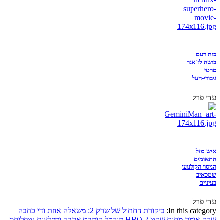
כוח רעם –
בושה לז'אנר
סרטי
גיבורי-העל
עדי פרל
איש מזל
התאומים –
הניסוי הקולנועי
שמכאיב
בעיניים
עדי פרל
In this category:
ביקורת
החתול של שרק 2: משאלה אחת ודי
כתבה
שרק
אימה
מקום שקט 2
HBO
מורטל קומבט
אהבה ומפלצות
נטפליקס