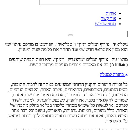
אודות
צור קשר
תנאי שימוש
גיקלואיד - צירוף המלים "גיק" ו"טבלואיד", הפורמט בו מודפס עיתון יומי -
הוא מגזין אינטרנטי חדש שמאגד תחתיו את כל מה שגיק ומעניין.
מרצ'ן-גיק - צירוף המלים "מרצ'נדייז" ו"גיק", היא חנות תכנית שותפים
(Affiliate) בה אנו מאגדים מוצרים מגניבים מרחבי הרשת.
בחזרה למעלה
כל זכויות היוצרים והקניין הרוחני המופיעים באתר זה לרבות התוכנה,
בסיס הנתונים, הטקסטים, התיאורים, עיצוב האתר, הקבצים הגרפיים,
התמונות, וכל חומר אחר הכלולים בו, אם לא נאמר מפורשות אחרת,
שמורים לגיקלואיד בלבד. אין להפיץ, לשכפל, להעתיק, למכור, לשדר,
לפרסם, או לעשות כל שימוש מסחרי כלשהו בכל או בחלק מתכניו של
האתר, כולל מוצרים, תמונות, גרפיקה, תיאורים, עיצוב וכל דבר אחר
המוצג באתר, אלא אם ניתנה רשות כתובה וחתומה לכך בכתב ומראש
ע''י גיקלואיד.