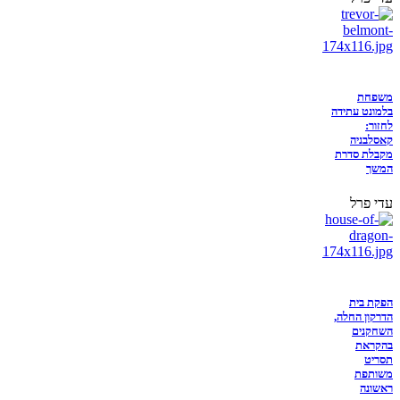
משפחת
בלמונט עתידה
לחזור:
קאסלבניה
מקבלת סדרת
המשך
עדי פרל
הפקת בית
הדרקון החלה,
השחקנים
בהקראת
תסריט
משותפת
ראשונה