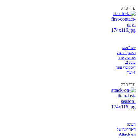
עדי פרל
יום "מגע
ראשון" הציג
את פיקארד
עונה 2,
דיסקוברי עונה
4 ועוד
עדי פרל
העונה
האחרונה של
Attack on