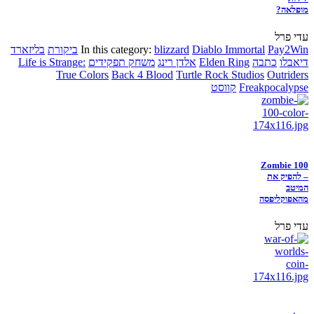
מופלאה?
עדי פרל
Pay2Win
Diablo Immortal
blizzard
In this category:
ביקורת
בליזארד
דיאבלו
כתבה
Elden Ring
אלדן רינג
משחק תפקידים
Life is Strange:
True Colors
Back 4 Blood
Turtle Rock Studios
Outriders
Freakpocalypse
קווסט
Zombie 100
– להפיק את
המיטב
מהאפוקליפסה
עדי פרל