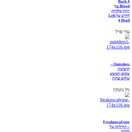
Back 4
Blood עוד
רחוק מלהיות
היורש של Left
4 Dead
עדי פרל
Outriders –
הרעיונות
טובים, הביצוע
שלהם פחות
גיל גוטקין
Freakpocalypse
– תחילתה של
ידידות