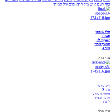
כוח רעם
איש מזל התאומים
וויל סמית'
חלל אינסופי
(Final
Space) לא
תמשיך אחרי
עונה 3
עדי פרל
ריק ומורטי
עונה 5
מתחילה מחר,
זה מה שצריך
לדעת
עדי פרל