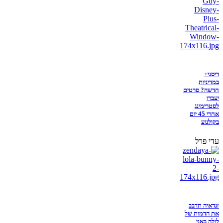
דיסני+
במדיניות
חדשה? סרטים
יעברו
לסטרימינג
אחרי 45 יום
בקולנוע
עדי פרל
זנדאיה תדבב
את הדמות של
לולה באני