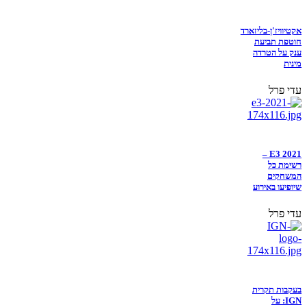
אקטיוויז'ן-בליזארד
חוטפת תביעת
ענק על הטרדה
מינית
עדי פרל
E3 2021 –
רשימת כל
המשחקים
שיופיעו באירוע
עדי פרל
בעקבות תקרית
IGN: על