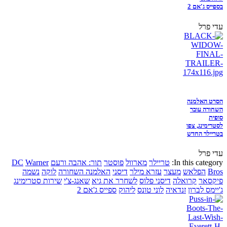
בספייס ג'אם 2
עדי פרל
הסרט האלמנה
השחורה עובר
סופית
לסטרימינג, צפו
בטריילר החדש
עדי פרל
In this category:
טריילר
מארוול
פוסטר
תור: אהבה ורעם
Warner
DC
Bros
הפלאש
מעצר
עזרא מילר
דיסני
האלמנה השחורה
לוקה
נשמה
פיקסאר
קרואלה
דיסני פלוס
לשחרר את גיא
שאנג-צ'י
שירות סטרימינג
ג'יימס לברון
זנדאיה
לוני טונס
ליהוק
ספייס ג'אם 2