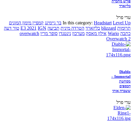
פורש מחברת
בליזארד
עדי פרל
Level Up
Headstart
In this category:
בר גיימינג
קמפיין מימון המונים
תרומות
blizzard
בליזארד
הטרדה מינית
תביעה
IGN
E3 2021
טור דעה
כתבה
Wario
אילון מאסק
מערכון
נינטנדו
סופר מריו
overwatch
Overwatch 2
Diablo
Immortal –
מסחטת
הכספים
ששברה אותי
עדי פרל