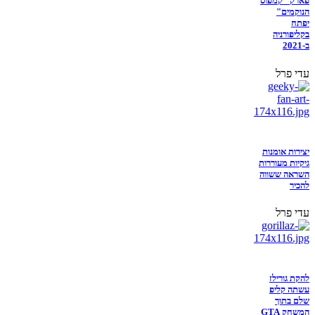
פארק "קמפוס
הנוקמים"
יפתח
בקליפורניה
ב-2021
עדי פרל
יצירות אומנות
גיקיות מעוררות
השראה ששווה
להכיר
עדי פרל
להקת גורילז
עשתה קליפ
שלם בתוך
המשחק GTA