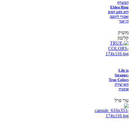
המשחק
Elden Ring
הוא מסע קסום
ואכזרי לחובבי
הז'אנר
מושיק
קלינמן
Life is
Strange:
True Colors
הוא יצירת
אומנות
עדי פרל