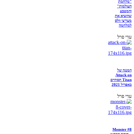
"מלחמת
העולמות"
והמטבע
שהוציא את
מעריצי וולס
למלחמה
עדי פרל
המנגה של
Attack on
Titan תסתיים
באפריל 2021
עדי פרל
Monster #8