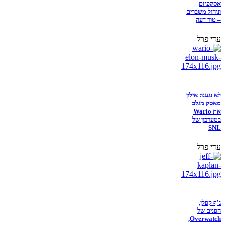
אסקפיזם
וניהול משברים
– טור דעה
עדי פרל
לא נגענו: אילון
מאסק מגלם
את Wario
במערכון של
SNL
עדי פרל
ג'ף קפלן,
הפנים של
Overwatch,