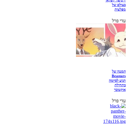
– סיפור קפקאי
בעולם של
מפלצות
עדי פרל
המנגה של
Beastars
תגיע לסיומה
בתחילת
אוקטובר
עדי פרל