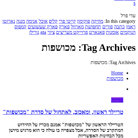
5
עדי פרל
In this category:
מוזיקה
פוקימון
קייטי פרי
קליפ
אוכל
אנימה
מנגה
נארוטו
ראמן
כתבה
פורים
תחפושת
מארוול
פארק
פארק שעשועים
קמפוס
הנוקמים
אומנות
פאנארט
פרוייקט מעריצים
ציור
gta
גורילז
Tag Archives: מכושפות
Tag Archives: מכושפות
Home
מכושפות
סדרות
טריילר ראשון, ומאכזב, לאתחול של סדרת "מכושפות"
הטריילר הראשון של "מכושפות" אמנם מכריז על החידוש
המתקרב של הסדרה, אבל מצפייה בו עולה כי הוא מרגיש מיושן
מכל הבחינות האפשריות