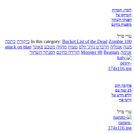
לזכרו: חוברות
קומיקס של
הפנתר השחור
מופצות בחינם
עדי פרל
Zombie 100
Bucket List of the Dead
In this category:
ביקורת
כתבה
מנגה
אנגליה
הרברט גורג' וולס
טעות
מחווה
מטבע
פאונד
attack on titan
אנימה
Beastars
Monster #8
הורדה בחינם
הפנתר השחור
פוקימון חוגג
25 שנה עם
קליפ חדש של
קייטי פרי
עדי פרל