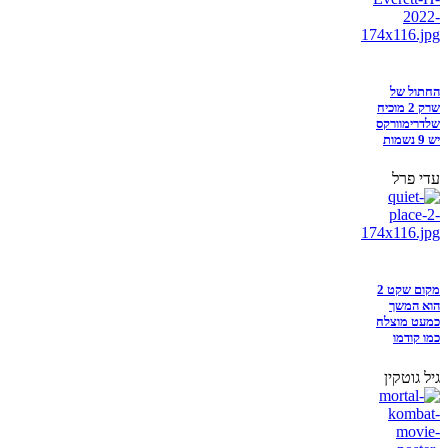
החתול של
שרק 2 מוכיח
שלדרימוורקס
יש 9 נשמות
עדי פרל
מקום שקט 2
הוא המשך
כמעט מוצלח
כמו קודמו
גיל גוטקין