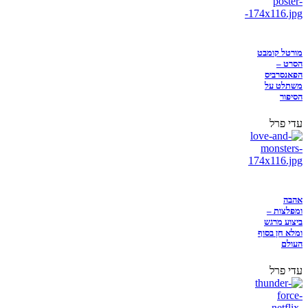
מורטל קומבט
הסרט –
הפאנסרביס
משתלט על
הסיפור
עדי פרל
אהבה
ומפלצות –
ביצוע מרגש
ומלא חן בסוף
העולם
עדי פרל