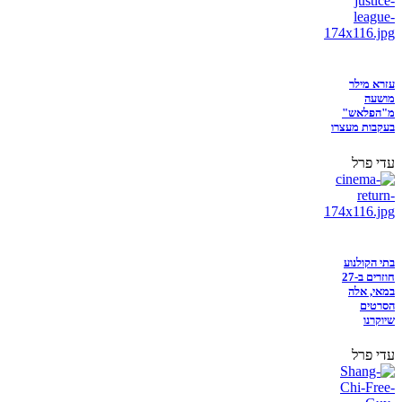
עזרא מילר
מושעה
מ"הפלאש"
בעקבות מעצרו
עדי פרל
בתי הקולנוע
חוזרים ב-27
במאי, אלה
הסרטים
שיוקרנו
עדי פרל