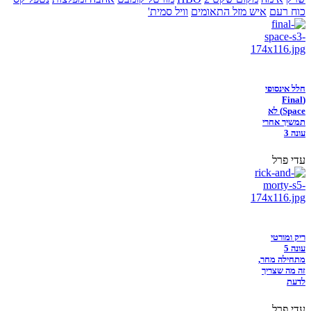
כוח רעם
איש מזל התאומים
וויל סמית'
חלל אינסופי
(Final
Space) לא
תמשיך אחרי
עונה 3
עדי פרל
ריק ומורטי
עונה 5
מתחילה מחר,
זה מה שצריך
לדעת
עדי פרל