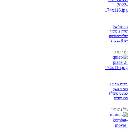
החתול של
שרק 2 מוכיח
שלדרימוורקס
יש 9 נשמות
עדי פרל
מקום שקט 2
הוא המשך
כמעט מוצלח
כמו קודמו
גיל גוטקין