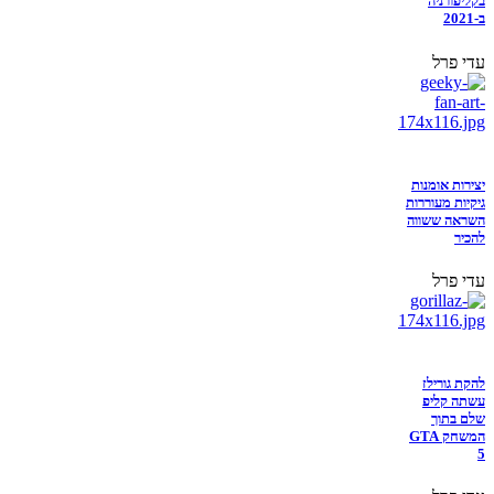
בקליפורניה
ב-2021
עדי פרל
יצירות אומנות
גיקיות מעוררות
השראה ששווה
להכיר
עדי פרל
להקת גורילז
עשתה קליפ
שלם בתוך
המשחק GTA
5