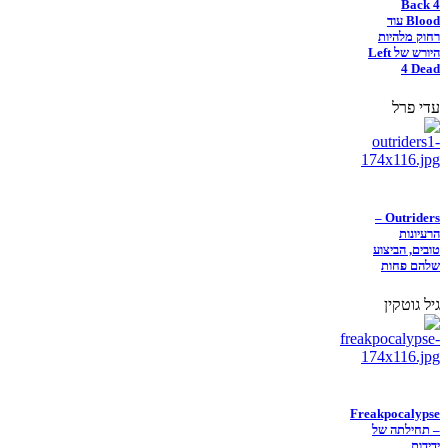
Back 4
Blood עוד
רחוק מלהיות
היורש של Left
4 Dead
עדי פרל
Outriders –
הרעיונות
טובים, הביצוע
שלהם פחות
גיל גוטקין
Freakpocalypse
– תחילתה של
ידידות