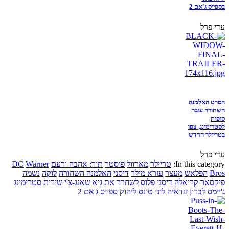
בספייס ג'אם 2
עדי פרל
הסרט האלמנה
השחורה עובר
סופית
לסטרימינג, צפו
בטריילר החדש
עדי פרל
In this category:
טריילר
מארוול
פוסטר
תור: אהבה ורעם
Warner
DC
Bros
הפלאש
מעצר
עזרא מילר
דיסני
האלמנה השחורה
לוקה
נשמה
פיקסאר
קרואלה
דיסני פלוס
לשחרר את גיא
שאנג-צ'י
שירות סטרימינג
ג'יימס לברון
זנדאיה
לוני טונס
ליהוק
ספייס ג'אם 2