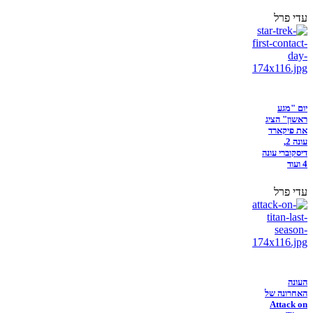
עדי פרל
יום "מגע
ראשון" הציג
את פיקארד
עונה 2,
דיסקוברי עונה
4 ועוד
עדי פרל
העונה
האחרונה של
Attack on