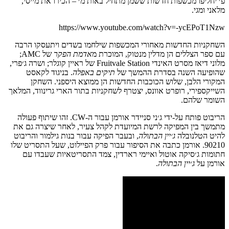
פ׳ יחליפו מכשפות חדשות ששמן מתחיל באות מ׳ – הכירו את מייסי,
מלאני ומגי.
https://www.youtube.com/watch?v=-ycEPoT1Nzw
השחקניות החדשות מאחורי המכשפות שילחמו בשדים ויתעסקו הרבה
עם ספר הצללים הן מדלין מנטוק, המוכרת מ
אדמת הפקר
של AMC;
מלוני דיאז מסרט האינדי Fruitvale Station של ראיין קוגלר; ושרה ג׳פרי,
שהופיעה השנה בסדרת ההמשך של
תיקים באפלה
. בניגוד לקאסט
המקורי הלבן, שלוש הכוכבות החדשות הן ממוצא היספני. השחקן
השייקספירי, רופרט אוונס, יצטרף לשחקניות בתור הארי גרינווד, המלאך
השומר שלהם.
הריבוט פותח על-ידי ג׳ני סניידר אורמן עבור ה-CW. זהו שיתוף פעולה
מתמשך בין המפיקה לרשת המיועדת לקהל צעיר, לאחר שיצרה גם את
להיט הטלנובלה
ג׳יין הבתולה
, ובעבר הפיקה עבור בנות גילמור והריבוט
90210. אורמן כתבה את הסיפור עבור פרק הפיילוט, שעל התסריט שלו
חתומות ג׳סיקה אוטול ואיימי רארדין, צמד התסריטאיות שעבדו עם
אורמן על
ג׳יין הבתולה
.