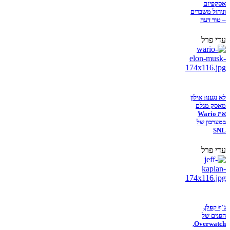
אסקפיזם
וניהול משברים
– טור דעה
עדי פרל
לא נגענו: אילון
מאסק מגלם
את Wario
במערכון של
SNL
עדי פרל
ג'ף קפלן,
הפנים של
Overwatch,