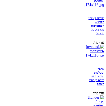
מורטל קומבט
הסרט –
הפאנסרביס
משתלט על
הסיפור
עדי פרל
אהבה
ומפלצות –
ביצוע מרגש
ומלא חן בסוף
העולם
עדי פרל