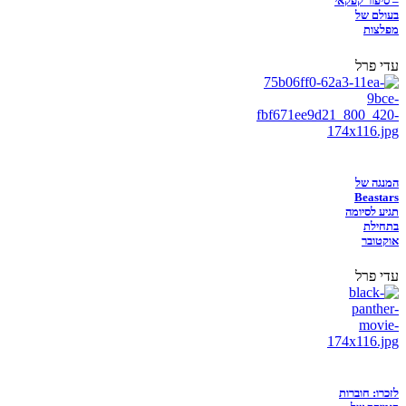
– סיפור קפקאי
בעולם של
מפלצות
עדי פרל
המנגה של
Beastars
תגיע לסיומה
בתחילת
אוקטובר
עדי פרל
לזכרו: חוברות