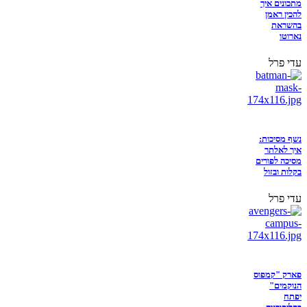
מתכונים איך
להכין ראמן
בהשראת
נארוטו
עדי פרל
נשף מסיכות:
איך לאלתר
מסיכה לפורים
בקלות ובזול
עדי פרל
פארק "קמפוס
הנוקמים"
יפתח