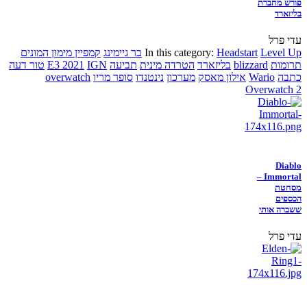
פורש מחברת
בליזארד
עדי פרל
Level Up
Headstart
In this category:
בר גיימינג
קמפיין מימון המונים
תרומות
blizzard
בליזארד
הטרדה מינית
תביעה
IGN
E3 2021
טור דעה
כתבה
Wario
אילון מאסק
מערכון
נינטנדו
סופר מריו
overwatch
Overwatch 2
Diablo
Immortal –
מסחטת
הכספים
ששברה אותי
עדי פרל