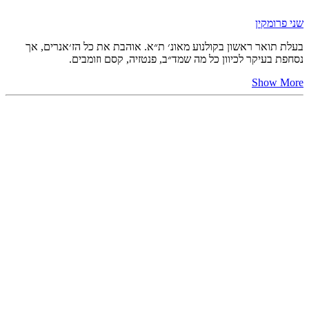
שני פרומקין
בעלת תואר ראשון בקולנוע מאונ׳ ת״א. אוהבת את כל הז׳אנרים, אך
נסחפת בעיקר לכיוון כל מה שמד״ב, פנטזיה, קסם וזומבים.
Show More