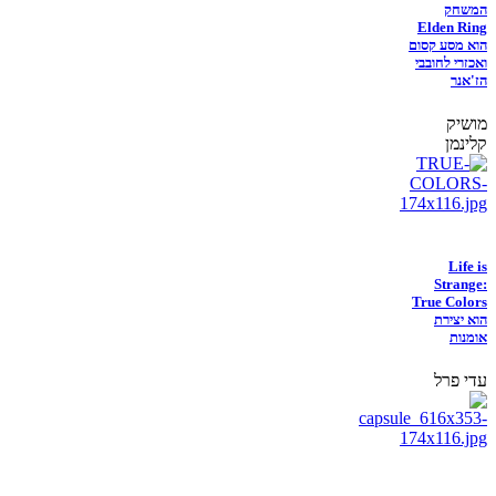
המשחק
Elden Ring
הוא מסע קסום
ואכזרי לחובבי
הז'אנר
מושיק
קלינמן
Life is
Strange:
True Colors
הוא יצירת
אומנות
עדי פרל