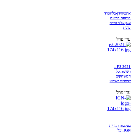
אקטיוויז'ן-בליזארד
חוטפת תביעת
ענק על הטרדה
מינית
עדי פרל
E3 2021 –
רשימת כל
המשחקים
שיופיעו באירוע
עדי פרל
בעקבות תקרית
IGN: על