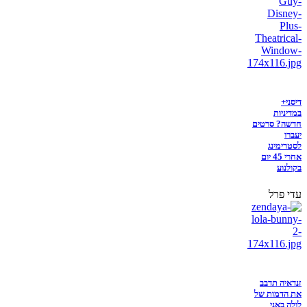
דיסני+
במדיניות
חדשה? סרטים
יעברו
לסטרימינג
אחרי 45 יום
בקולנוע
עדי פרל
זנדאיה תדבב
את הדמות של
לולה באני