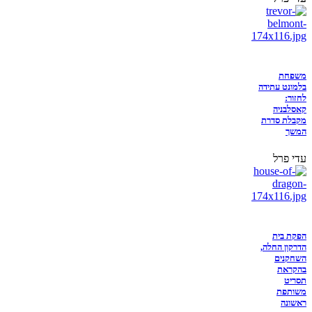
משפחת
בלמונט עתידה
לחזור:
קאסלבניה
מקבלת סדרת
המשך
עדי פרל
הפקת בית
הדרקון החלה,
השחקנים
בהקראת
תסריט
משותפת
ראשונה