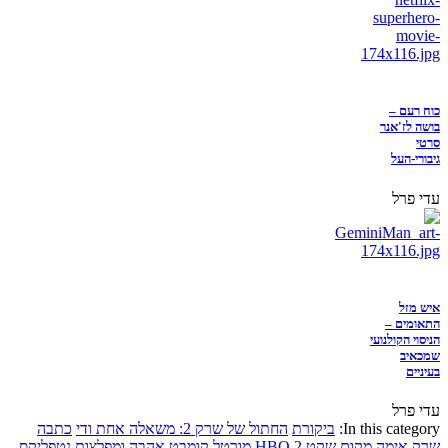
כוח רעם –
בושה לז'אנר
סרטי
גיבורי-העל
עדי פרל
איש מזל
התאומים –
הניסוי הקולנועי
שמכאיב
בעיניים
עדי פרל
In this category:
ביקורת
החתול של שרק 2: משאלה אחת ודי
כתבה
שרק
אימה
מקום שקט 2
HBO
מורטל קומבט
אהבה ומפלצות
נטפליקס