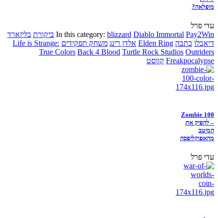
מופלאה?
עדי פרל
Pay2Win
Diablo Immortal
blizzard
In this category:
ביקורת
בליזארד
דיאבלו
כתבה
Elden Ring
אלדן רינג
משחק תפקידים
Life is Strange:
True Colors
Back 4 Blood
Turtle Rock Studios
Outriders
Freakpocalypse
קווסט
Zombie 100
– להפיק את
המיטב
מהאפוקליפסה
עדי פרל