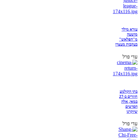
עזרא מילר
מושעה
מ"הפלאש"
בעקבות מעצרו
עדי פרל
בתי הקולנוע
חוזרים ב-27
במאי, אלה
הסרטים
שיוקרנו
עדי פרל