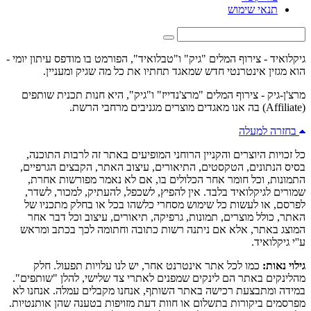
תנאי שימוש
גיקלואיד - צירוף המלים "גיק" ו"טבלואיד", הפורמט בו מודפס עיתון יומי -
הוא מגזין אינטרנטי חדש שמאגד תחתיו את כל מה שגיק ומעניין.
מרצ'ן-גיק - צירוף המלים "מרצ'נדייז" ו"גיק", היא חנות תכנית שותפים
(Affiliate) בה אנו מאגדים מוצרים מגניבים מרחבי הרשת.
בחזרה למעלה
כל זכויות היוצרים והקניין הרוחני המופיעים באתר זה לרבות התוכנה,
בסיס הנתונים, הטקסטים, התיאורים, עיצוב האתר, הקבצים הגרפיים,
התמונות, וכל חומר אחר הכלולים בו, אם לא נאמר מפורשות אחרת,
שמורים לגיקלואיד בלבד. אין להפיץ, לשכפל, להעתיק, למכור, לשדר,
לפרסם, או לעשות כל שימוש מסחרי כלשהו בכל או בחלק מתכניו של
האתר, כולל מוצרים, תמונות, גרפיקה, תיאורים, עיצוב וכל דבר אחר
המוצג באתר, אלא אם ניתנה רשות כתובה וחתומה לכך בכתב ומראש
ע''י גיקלואיד.
גילוי נאות:
כמו לכל אתר אינטרנט אחר, יש לנו עלויות תפעול. חלק
מהלינקים באתר הם לינקים שמפנים לאתרי צד שלישי, להלן "שותפים".
במידה ומתבצעת רכישה באתר השותף, אנחנו מקבלים עמלה. אנחנו לא
מפרסמים ביקורות בתשלום או חוות דעת מזויפות בטענה שהן אותנטיות.