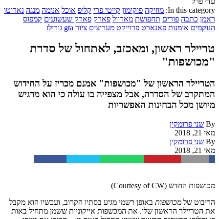
עדי פרל
In this category:
מוזיקה
פוקימון
קייטי פרי
קליפ
אוכל
אנימה
מנגה
נארוטו
ראמן
כתבה
פורים
תחפושת
מארוול
פארק
פארק שעשועים
קמפוס
הנוקמים
אומנות
פאנארט
פרוייקט מעריצים
ציור
gta
גורילז
טריילר ראשון, ומאכזב, לאתחול של סדרת
"מכושפות"
הטריילר הראשון של "מכושפות" אמנם מכריז על החידוש
המתקרב של הסדרה, אבל מצפייה בו עולה כי הוא מרגיש
מיושן מכל הבחינות האפשריות
By
שני פרומקין
מאי 21, 2018
By
שני פרומקין
מאי 21, 2018
Facebook
Twitter
WhatsApp
Pinterest
Email
מכושפות החדש (Courtesy of CW)
הריבוט של
מכושפות
באופן רשמי מגיע בסתיו הקרוב, ועכשיו הוא מקבל
את הטריילר הראשון שלו. את המכשפות אייקוניות ששמן מתחיל באות