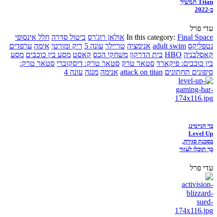
Titan תמשיך
ב-2022
עדי פרל
Final Space
In this category:
אולאן רוג'רס
ביטול סדרה
חלל אינסופי
נטפליקס
adult swim
אנימציה
טריילר
עונה 5
ריק ומורטי
אימה
ערפדים
קאסלבניה
HBO
בית הדרקון
משחקי הכס
קאסט
מסע בין כוכבים
מסע
בין כוכבים: פיקארד
סטאר טרק
סטאר טרק: דיסקוברי
סטאר טרק:
סיפונים תחתונים
attack on titan
אנימה
מנגה
עונה 4
בר הגיימינג
Level Up
בסכנת סגירה,
כך תוכלו לעזור
עדי פרל