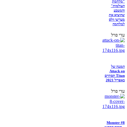
"מלחמת
העולמות"
והמטבע
שהוציא את
מעריצי וולס
למלחמה
עדי פרל
המנגה של
Attack on
Titan תסתיים
באפריל 2021
עדי פרל
Monster #8