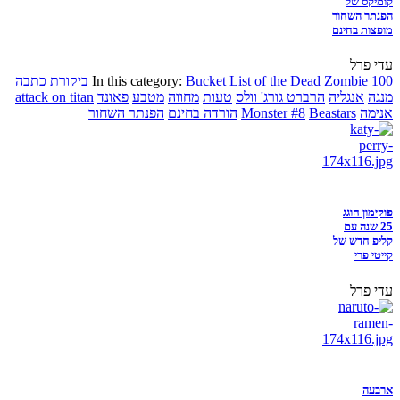
קומיקס של
הפנתר השחור
מופצות בחינם
עדי פרל
Zombie 100
Bucket List of the Dead
In this category:
ביקורת
כתבה
מנגה
אנגליה
הרברט גורג' וולס
טעות
מחווה
מטבע
פאונד
attack on titan
אנימה
Beastars
Monster #8
הורדה בחינם
הפנתר השחור
פוקימון חוגג
25 שנה עם
קליפ חדש של
קייטי פרי
עדי פרל
ארבעה