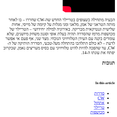
הבעיה מתחילה כשצופים בטריילר החדש שה-CW שחררו – בו לאחר
מותה הטראגי של אמן, מלאני ומגי מגלות על קיומה של מייסי, אחות
שלישית וגנטיקאית מבריקה. באירוניה למילה ״חידוש״ – הטריילר של
מכושפות
מרמז שהסדרה תהיה בעלת אופי וסגנון משחק מיושנים, שלא
עומדים בקנה עם העידן הטלוויזיוני הנוכחי. מצד שני, אף פעם אי אפשר
לדעת – לא כולם התלהבו בהתחלה מ
על-טבעי
, הסדרה הותיקה של ה-
CW, עד שהפכה להיות להיט טלוויזיוני עם בסיס מעריצים נאמן, שבקרוב
יפתח את עונתו ה-14.
תגובות
In this article
סדרות
CW
אתחול
טריילר
מכושפות