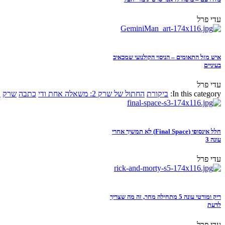
עדי פרל
איש מזל התאומים – הניסוי הקולנועי שמכאיב
בעיניים
עדי פרל
In this category:
ביקורת
החתול של שרק 2: משאלה אחת ודי
כתבה
שרק
א
חלל אינסופי (Final Space) לא תמשיך אחרי
עונה 3
עדי פרל
ריק ומורטי עונה 5 מתחילה מחר, זה מה שצריך
לדעת
עדי פרל