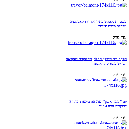
משפחת בלמונט עתידה לחזור: קאסלבניה
מקבלת סדרת המשך
עדי פרל
הפקת בית הדרקון החלה, השחקנים בהקראת
תסריט משותפת ראשונה
עדי פרל
יום "מגע ראשון" הציג את פיקארד עונה 2,
דיסקוברי עונה 4 ועוד
עדי פרל