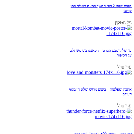
מקום שקט 2 הוא המשך כמעט מוצלח כמו
קודמו
גיל גוטקין
מורטל קומבט הסרט – הפאנסרביס משתלט
על הסיפור
עדי פרל
אהבה ומפלצות – ביצוע מרגש ומלא חן בסוף
העולם
עדי פרל
כוח רעם – בושה לז'אנר סרטי גיבורי-העל