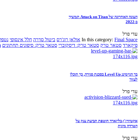
העונה האחרונה של Attack on Titan תמשיך
ב-2022
עדי פרל
Final Space
In this category:
אולאן רוג'רס
ביטול סדרה
חלל אינסופי
נטפל
פיקארד
סטאר טרק
סטאר טרק: דיסקוברי
סטאר טרק: סיפונים תחתונים
n
בר הגיימינג Level Up בסכנת סגירה, כך תוכלו
לעזור
עדי פרל
אקטיוויז'ן-בליזארד חוטפת תביעת ענק על
הטרדה מינית
עדי פרל