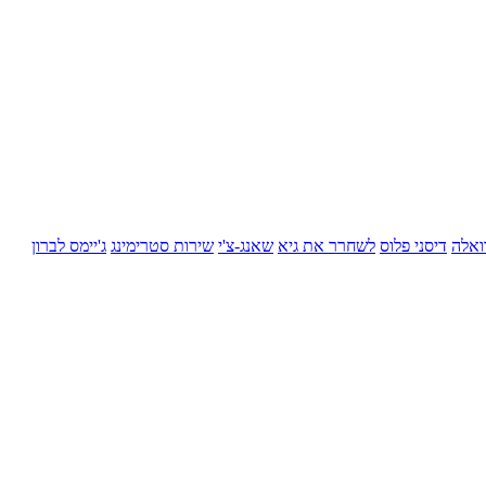
ואלה
דיסני פלוס
לשחרר את גיא
שאנג-צ'י
שירות סטרימינג
ג'יימס לברון