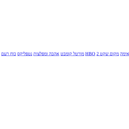
ימה
מקום שקט 2
HBO
מורטל קומבט
אהבה ומפלצות
נטפליקס
כוח רעם