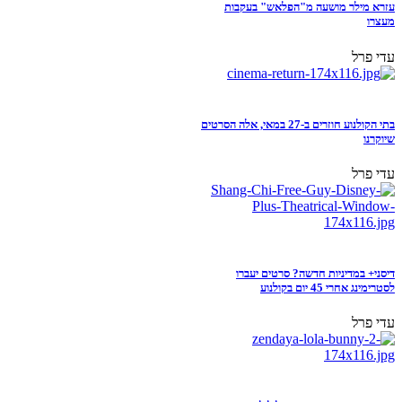
עזרא מילר מושעה מ"הפלאש" בעקבות
מעצרו
עדי פרל
בתי הקולנוע חוזרים ב-27 במאי, אלה הסרטים
שיוקרנו
עדי פרל
דיסני+ במדיניות חדשה? סרטים יעברו
לסטרימינג אחרי 45 יום בקולנוע
עדי פרל