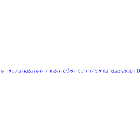
הפלאש
מעצר
עזרא מילר
דיסני
האלמנה השחורה
לוקה
נשמה
פיקסאר
קר