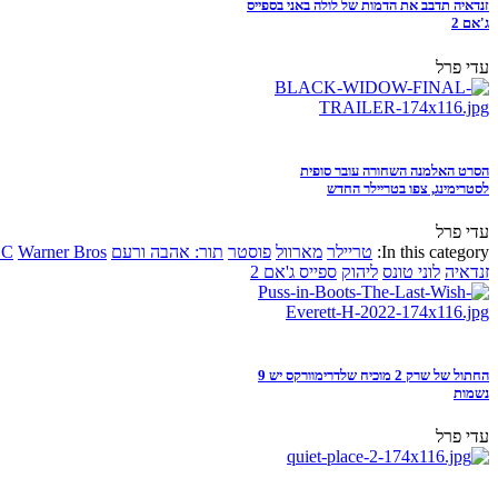
זנדאיה תדבב את הדמות של לולה באני בספייס
ג'אם 2
עדי פרל
הסרט האלמנה השחורה עובר סופית
לסטרימינג, צפו בטריילר החדש
עדי פרל
In this category:
טריילר
מארוול
פוסטר
תור: אהבה ורעם
Warner Bros
DC
זנדאיה
לוני טונס
ליהוק
ספייס ג'אם 2
החתול של שרק 2 מוכיח שלדרימוורקס יש 9
נשמות
עדי פרל