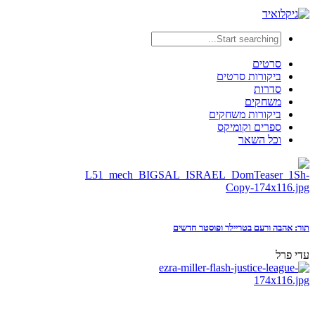
סרטים
ביקורות סרטים
סדרות
משחקים
ביקורות משחקים
ספרים וקומיקס
וכל השאר
תור: אהבה ורעם בטריילר ופוסטר חדשים
עדי פרל