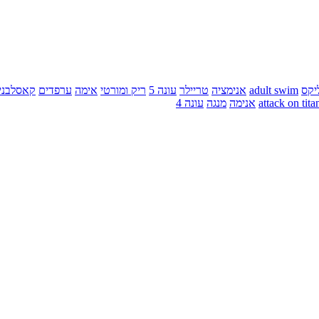
יקס
adult swim
אנימציה
טריילר
עונה 5
ריק ומורטי
אימה
ערפדים
קאסלבני
attack on tita
אנימה
מנגה
עונה 4