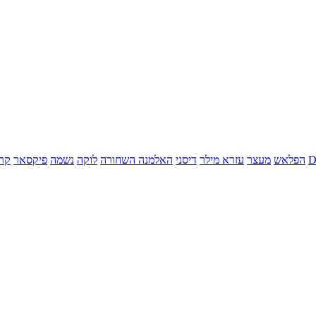
הפלאש
מעצר
עזרא מילר
דיסני
האלמנה השחורה
לוקה
נשמה
פיקסאר
קר