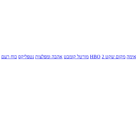
ימה
מקום שקט 2
HBO
מורטל קומבט
אהבה ומפלצות
נטפליקס
כוח רעם