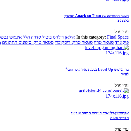
העונה האחרונה של Attack on Titan תמשיך
ב-2022
עדי פרל
Final Space
In this category:
אולאן רוג'רס
ביטול סדרה
חלל אינסופי
נטפל
פיקארד
סטאר טרק
סטאר טרק: דיסקוברי
סטאר טרק: סיפונים תחתונים
n
בר הגיימינג Level Up בסכנת סגירה, כך תוכלו
לעזור
עדי פרל
אקטיוויז'ן-בליזארד חוטפת תביעת ענק על
הטרדה מינית
עדי פרל