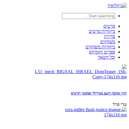
סרטים
ביקורות סרטים
סדרות
משחקים
ביקורות משחקים
ספרים וקומיקס
וכל השאר
תור: אהבה ורעם בטריילר ופוסטר חדשים
עדי פרל