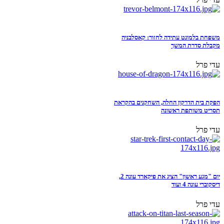
משפחת בלמונט עתידה לחזור: קאסלבניה
מקבלת סדרת המשך
עדי פרל
הפקת בית הדרקון החלה, השחקנים בהקראת
תסריט משותפת ראשונה
עדי פרל
יום "מגע ראשון" הציג את פיקארד עונה 2,
דיסקוברי עונה 4 ועוד
עדי פרל