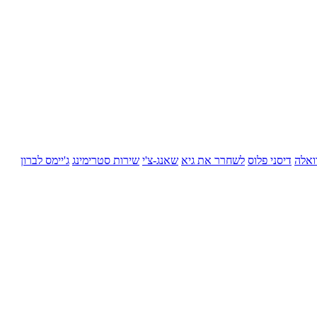
ואלה
דיסני פלוס
לשחרר את גיא
שאנג-צ'י
שירות סטרימינג
ג'יימס לברון