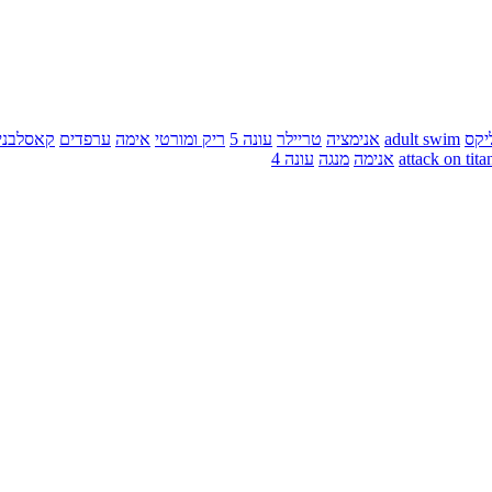
יקס
adult swim
אנימציה
טריילר
עונה 5
ריק ומורטי
אימה
ערפדים
קאסלבני
attack on tita
אנימה
מנגה
עונה 4