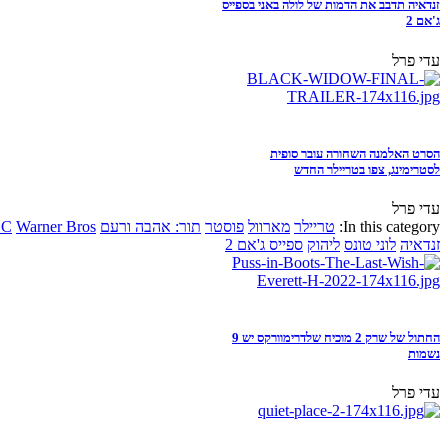
זנדאיה תדבב את הדמות של לולה באני בספייס
ג'אם 2
עדי פרל
הסרט האלמנה השחורה עובר סופית
לסטרימינג, צפו בטריילר החדש
עדי פרל
In this category:
טריילר
מארוול
פוסטר
תור: אהבה ורעם
Warner Bros
DC
זנדאיה
לוני טונס
ליהוק
ספייס ג'אם 2
החתול של שרק 2 מוכיח שלדרימוורקס יש 9
נשמות
עדי פרל