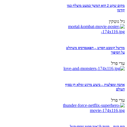
מקום שקט 2 הוא המשך כמעט מוצלח כמו
קודמו
גיל גוטקין
מורטל קומבט הסרט – הפאנסרביס משתלט
על הסיפור
עדי פרל
אהבה ומפלצות – ביצוע מרגש ומלא חן בסוף
העולם
עדי פרל
כוח רעם – בושה לז'אנר סרטי גיבורי-העל