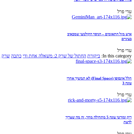
עדי פרל
איש מזל התאומים – הניסוי הקולנועי שמכאיב
בעיניים
עדי פרל
In this category:
ביקורת
החתול של שרק 2: משאלה אחת ודי
כתבה
שרק
א
חלל אינסופי (Final Space) לא תמשיך אחרי
עונה 3
עדי פרל
ריק ומורטי עונה 5 מתחילה מחר, זה מה שצריך
לדעת
עדי פרל