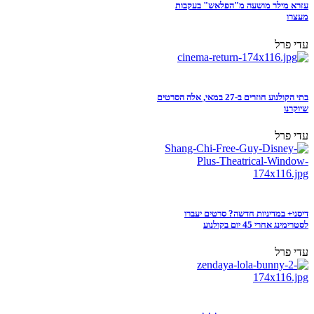
עזרא מילר מושעה מ"הפלאש" בעקבות
מעצרו
עדי פרל
בתי הקולנוע חוזרים ב-27 במאי, אלה הסרטים
שיוקרנו
עדי פרל
דיסני+ במדיניות חדשה? סרטים יעברו
לסטרימינג אחרי 45 יום בקולנוע
עדי פרל