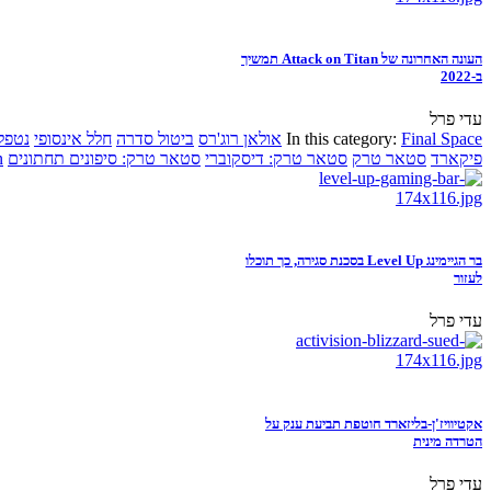
העונה האחרונה של Attack on Titan תמשיך
ב-2022
עדי פרל
Final Space
In this category:
אולאן רוג'רס
ביטול סדרה
חלל אינסופי
נטפל
פיקארד
סטאר טרק
סטאר טרק: דיסקוברי
סטאר טרק: סיפונים תחתונים
n
בר הגיימינג Level Up בסכנת סגירה, כך תוכלו
לעזור
עדי פרל
אקטיוויז'ן-בליזארד חוטפת תביעת ענק על
הטרדה מינית
עדי פרל