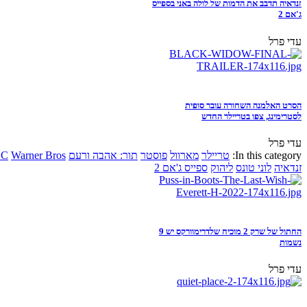
זנדאיה תדבב את הדמות של לולה באני בספייס
ג'אם 2
עדי פרל
הסרט האלמנה השחורה עובר סופית
לסטרימינג, צפו בטריילר החדש
עדי פרל
In this category:
טריילר
מארוול
פוסטר
תור: אהבה ורעם
Warner Bros
DC
זנדאיה
לוני טונס
ליהוק
ספייס ג'אם 2
החתול של שרק 2 מוכיח שלדרימוורקס יש 9
נשמות
עדי פרל