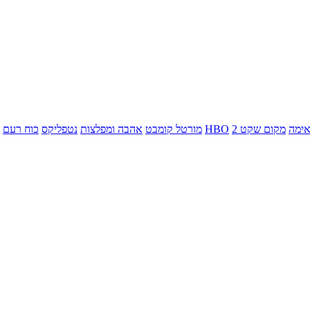
ימה
מקום שקט 2
HBO
מורטל קומבט
אהבה ומפלצות
נטפליקס
כוח רעם