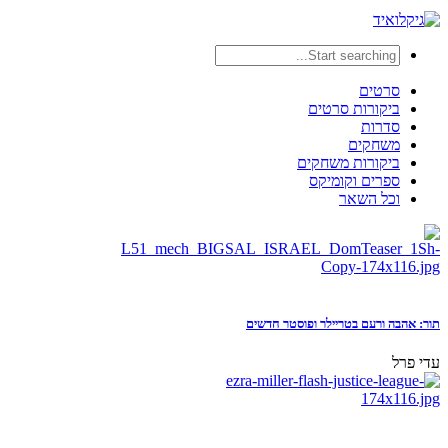
סרטים
ביקורות סרטים
סדרות
משחקים
ביקורות משחקים
ספרים וקומיקס
וכל השאר
תור: אהבה ורעם בטריילר ופוסטר חדשים
עדי פרל