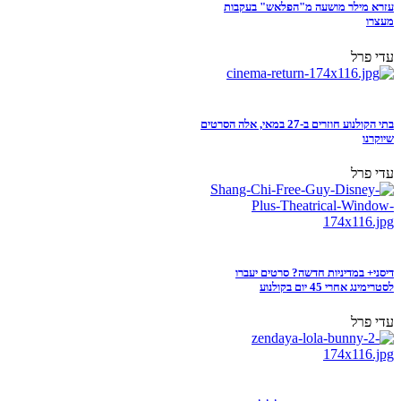
עזרא מילר מושעה מ"הפלאש" בעקבות
מעצרו
עדי פרל
בתי הקולנוע חוזרים ב-27 במאי, אלה הסרטים
שיוקרנו
עדי פרל
דיסני+ במדיניות חדשה? סרטים יעברו
לסטרימינג אחרי 45 יום בקולנוע
עדי פרל