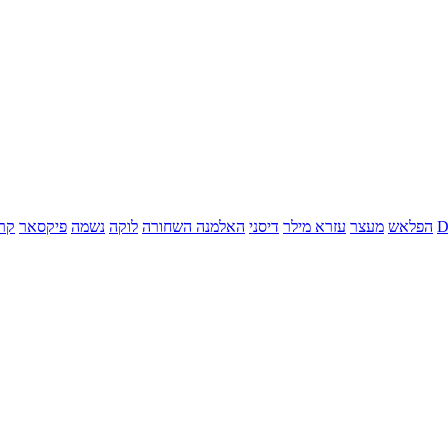
הפלאש
מעצר
עזרא מילר
דיסני
האלמנה השחורה
לוקה
נשמה
פיקסאר
קר