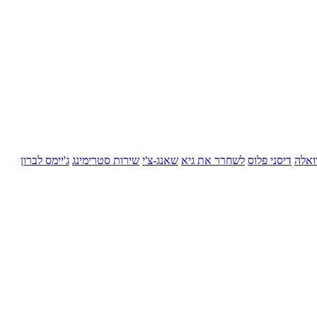
ואלה
דיסני פלוס
לשחרר את גיא
שאנג-צ'י
שירות סטרימינג
ג'יימס לברון