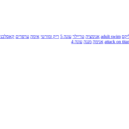
יקס
adult swim
אנימציה
טריילר
עונה 5
ריק ומורטי
אימה
ערפדים
קאסלבני
attack on tita
אנימה
מנגה
עונה 4