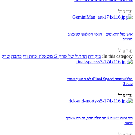
עדי פרל
איש מזל התאומים – הניסוי הקולנועי שמכאיב
בעיניים
עדי פרל
In this category:
ביקורת
החתול של שרק 2: משאלה אחת ודי
כתבה
שרק
א
חלל אינסופי (Final Space) לא תמשיך אחרי
עונה 3
עדי פרל
ריק ומורטי עונה 5 מתחילה מחר, זה מה שצריך
לדעת
עדי פרל