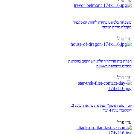
משפחת בלמונט עתידה לחזור: קאסלבניה
מקבלת סדרת המשך
עדי פרל
הפקת בית הדרקון החלה, השחקנים בהקראת
תסריט משותפת ראשונה
עדי פרל
יום "מגע ראשון" הציג את פיקארד עונה 2,
דיסקוברי עונה 4 ועוד
עדי פרל