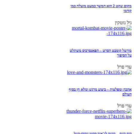
מקום שקט 2 הוא המשך כמעט מוצלח כמו
קודמו
גיל גוטקין
מורטל קומבט הסרט – הפאנסרביס משתלט
על הסיפור
עדי פרל
אהבה ומפלצות – ביצוע מרגש ומלא חן בסוף
העולם
עדי פרל
כוח רעם – בושה לז'אנר סרטי גיבורי-העל