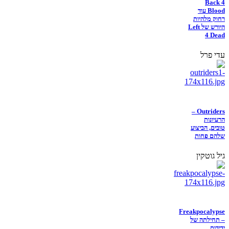
Back 4
Blood עוד
רחוק מלהיות
היורש של Left
4 Dead
עדי פרל
Outriders –
הרעיונות
טובים, הביצוע
שלהם פחות
גיל גוטקין
Freakpocalypse
– תחילתה של
ידידות