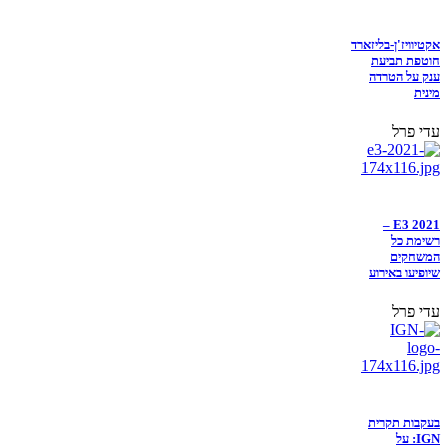
אקטיוויז'ן-בליזארד
חוטפת תביעת
ענק על הטרדה
מינית
עדי פרל
E3 2021 –
רשימת כל
המשחקים
שיופיעו באירוע
עדי פרל
בעקבות תקרית
IGN: על