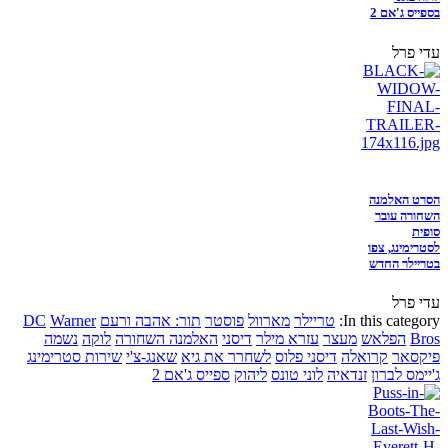
בספייס ג'אם 2
עדי פרל
הסרט האלמנה
השחורה עובר
סופית
לסטרימינג, צפו
בטריילר החדש
עדי פרל
In this category:
טריילר
מארוול
פוסטר
תור: אהבה ורעם
Warner
DC
Bros
הפלאש
מעצר
עזרא מילר
דיסני
האלמנה השחורה
לוקה
נשמה
פיקסאר
קרואלה
דיסני פלוס
לשחרר את גיא
שאנג-צ'י
שירות סטרימינג
ג'יימס לברון
זנדאיה
לוני טונס
ליהוק
ספייס ג'אם 2