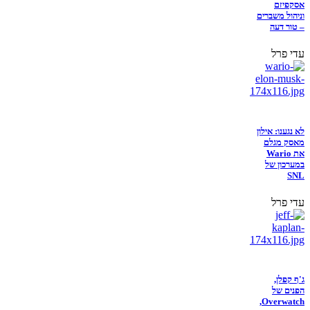
אסקפיזם
וניהול משברים
– טור דעה
עדי פרל
לא נגענו: אילון
מאסק מגלם
את Wario
במערכון של
SNL
עדי פרל
ג'ף קפלן,
הפנים של
Overwatch,