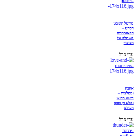
מורטל קומבט
הסרט –
הפאנסרביס
משתלט על
הסיפור
עדי פרל
אהבה
ומפלצות –
ביצוע מרגש
ומלא חן בסוף
העולם
עדי פרל