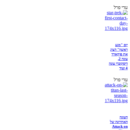
עדי פרל
יום "מגע
ראשון" הציג
את פיקארד
עונה 2,
דיסקוברי עונה
4 ועוד
עדי פרל
העונה
האחרונה של
Attack on