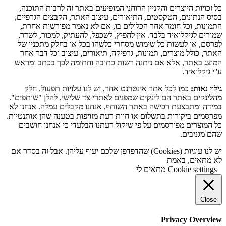
כל זכויות היוצרים והקניין הרוחני המופיעים באתר זה לרבות התוכנה,
בסיס הנתונים, הטקסטים, התיאורים, עיצוב האתר, הקבצים הגרפיים,
התמונות, וכל חומר אחר הכלולים בו, אם לא נאמר מפורשות אחרת,
שמורים לגיקלואיד בלבד. אין להפיץ, לשכפל, להעתיק, למכור, לשדר,
לפרסם, או לעשות כל שימוש מסחרי כלשהו בכל או בחלק מתכניו של
האתר, כולל מוצרים, תמונות, גרפיקה, תיאורים, עיצוב וכל דבר אחר
המוצג באתר, אלא אם ניתנה רשות כתובה וחתומה לכך בכתב ומראש
ע''י גיקלואיד.
גילוי נאות:
כמו לכל אתר אינטרנט אחר, יש לנו עלויות תפעול. חלק
מהלינקים באתר הם לינקים שמפנים לאתרי צד שלישי, להלן "שותפים".
במידה ומתבצעת רכישה באתר השותף, אנחנו מקבלים עמלה. אנחנו לא
מפרסמים ביקורות בתשלום או חוות דעת מזויפות בטענה שהן אותנטיות.
כל המוצרים מפורסמים על פי שיקול דעתנו הבלעדי כי אנחנו חושבים
שהם מגניבים.
יש לנו עוגיות (Cookies) שהדפדפן שלכם יעוף עליהן. אבל זה בסדר אם
לא מתאים, באמת
Cookie settings
מתאים לי
Close
Privacy Overview