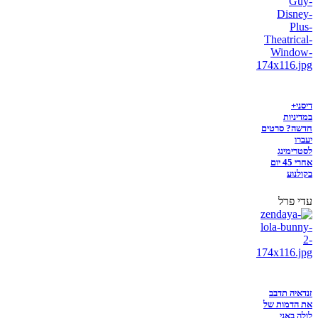
דיסני+
במדיניות
חדשה? סרטים
יעברו
לסטרימינג
אחרי 45 יום
בקולנוע
עדי פרל
זנדאיה תדבב
את הדמות של
לולה באני