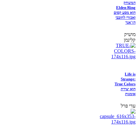
המשחק
Elden Ring
הוא מסע קסום
ואכזרי לחובבי
הז'אנר
מושיק
קלינמן
Life is
Strange:
True Colors
הוא יצירת
אומנות
עדי פרל