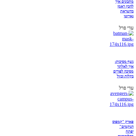
מתכונים איך
להכין ראמן
בהשראת
נארוטו
עדי פרל
נשף מסיכות:
איך לאלתר
מסיכה לפורים
בקלות ובזול
עדי פרל
פארק "קמפוס
הנוקמים"
יפתח