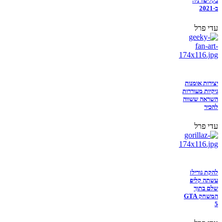
בקליפורניה
ב-2021
עדי פרל
יצירות אומנות
גיקיות מעוררות
השראה ששווה
להכיר
עדי פרל
להקת גורילז
עשתה קליפ
שלם בתוך
המשחק GTA
5