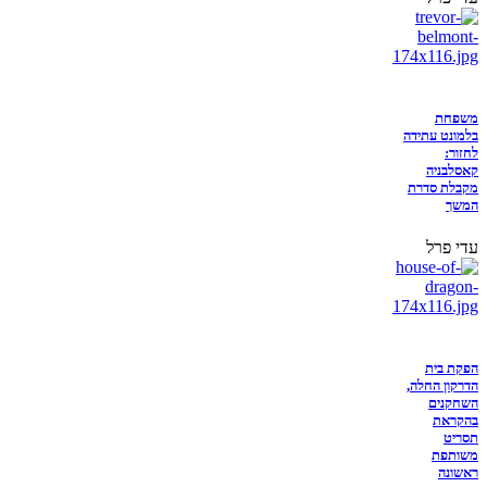
משפחת
בלמונט עתידה
לחזור:
קאסלבניה
מקבלת סדרת
המשך
עדי פרל
הפקת בית
הדרקון החלה,
השחקנים
בהקראת
תסריט
משותפת
ראשונה