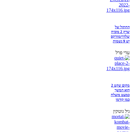
החתול של
שרק 2 מוכיח
שלדרימוורקס
יש 9 נשמות
עדי פרל
מקום שקט 2
הוא המשך
כמעט מוצלח
כמו קודמו
גיל גוטקין