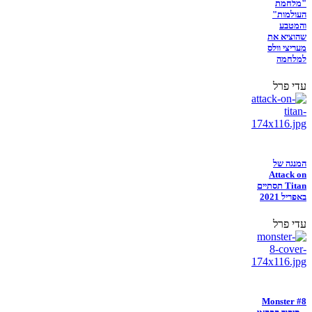
"מלחמת
העולמות"
והמטבע
שהוציא את
מעריצי וולס
למלחמה
עדי פרל
המנגה של
Attack on
Titan תסתיים
באפריל 2021
עדי פרל
Monster #8