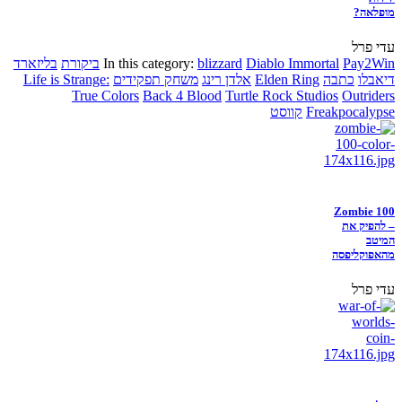
מופלאה?
עדי פרל
Pay2Win
Diablo Immortal
blizzard
In this category:
ביקורת
בליזארד
דיאבלו
כתבה
Elden Ring
אלדן רינג
משחק תפקידים
Life is Strange:
True Colors
Back 4 Blood
Turtle Rock Studios
Outriders
Freakpocalypse
קווסט
Zombie 100
– להפיק את
המיטב
מהאפוקליפסה
עדי פרל