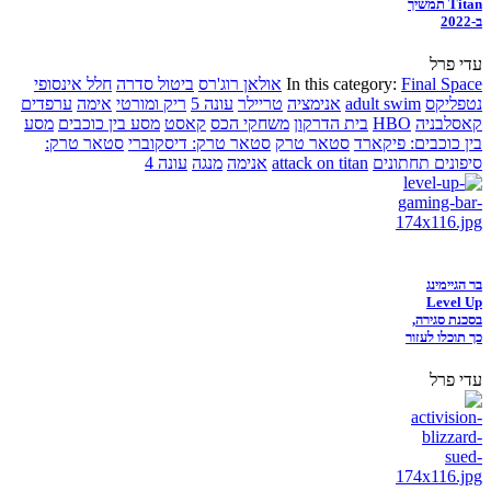
Titan תמשיך
ב-2022
עדי פרל
Final Space
In this category:
אולאן רוג'רס
ביטול סדרה
חלל אינסופי
נטפליקס
adult swim
אנימציה
טריילר
עונה 5
ריק ומורטי
אימה
ערפדים
קאסלבניה
HBO
בית הדרקון
משחקי הכס
קאסט
מסע בין כוכבים
מסע
בין כוכבים: פיקארד
סטאר טרק
סטאר טרק: דיסקוברי
סטאר טרק:
סיפונים תחתונים
attack on titan
אנימה
מנגה
עונה 4
בר הגיימינג
Level Up
בסכנת סגירה,
כך תוכלו לעזור
עדי פרל