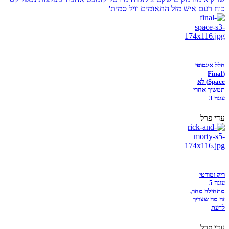
כוח רעם
איש מזל התאומים
וויל סמית'
חלל אינסופי
(Final
Space) לא
תמשיך אחרי
עונה 3
עדי פרל
ריק ומורטי
עונה 5
מתחילה מחר,
זה מה שצריך
לדעת
עדי פרל