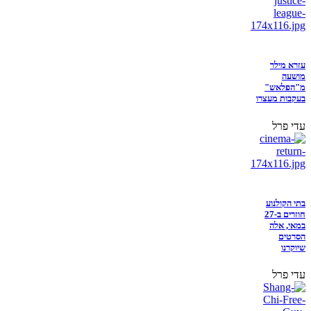
עזרא מילר
מושעה
מ"הפלאש"
בעקבות מעצרו
עדי פרל
בתי הקולנוע
חוזרים ב-27
במאי, אלה
הסרטים
שיוקרנו
עדי פרל