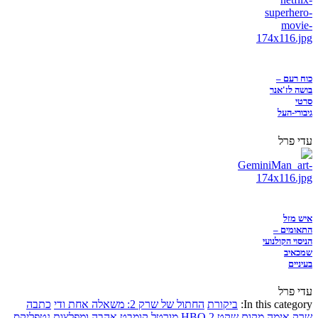
כוח רעם –
בושה לז'אנר
סרטי
גיבורי-העל
עדי פרל
איש מזל
התאומים –
הניסוי הקולנועי
שמכאיב
בעיניים
עדי פרל
In this category:
ביקורת
החתול של שרק 2: משאלה אחת ודי
כתבה
שרק
אימה
מקום שקט 2
HBO
מורטל קומבט
אהבה ומפלצות
נטפליקס