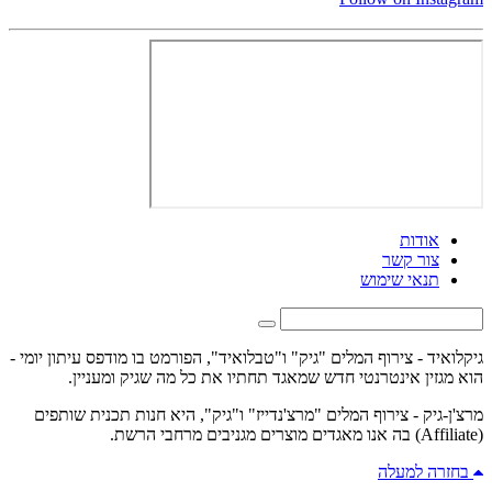
אודות
צור קשר
תנאי שימוש
גיקלואיד - צירוף המלים "גיק" ו"טבלואיד", הפורמט בו מודפס עיתון יומי -
הוא מגזין אינטרנטי חדש שמאגד תחתיו את כל מה שגיק ומעניין.
מרצ'ן-גיק - צירוף המלים "מרצ'נדייז" ו"גיק", היא חנות תכנית שותפים
(Affiliate) בה אנו מאגדים מוצרים מגניבים מרחבי הרשת.
בחזרה למעלה