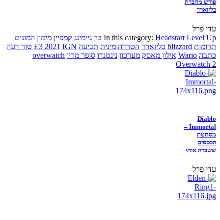
פורש מחברת
בליזארד
עדי פרל
Level Up
Headstart
In this category:
בר גיימינג
קמפיין מימון המונים
תרומות
blizzard
בליזארד
הטרדה מינית
תביעה
IGN
E3 2021
טור דעה
כתבה
Wario
אילון מאסק
מערכון
נינטנדו
סופר מריו
overwatch
Overwatch 2
Diablo
Immortal –
מסחטת
הכספים
ששברה אותי
עדי פרל