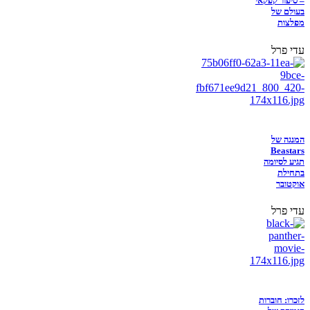
– סיפור קפקאי
בעולם של
מפלצות
עדי פרל
המנגה של
Beastars
תגיע לסיומה
בתחילת
אוקטובר
עדי פרל
לזכרו: חוברות