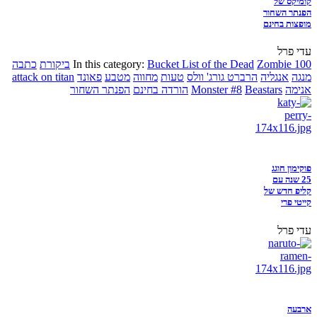
קומיקס של
הפנתר השחור
מופצות בחינם
עדי פרל
Zombie 100
Bucket List of the Dead
In this category:
ביקורת
כתבה
מנגה
אנגליה
הרברט גורג' וולס
טעות
מחווה
מטבע
פאונד
attack on titan
אנימה
Beastars
Monster #8
הורדה בחינם
הפנתר השחור
פוקימון חוגג
25 שנה עם
קליפ חדש של
קייטי פרי
עדי פרל
ארבעה