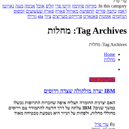
עדי פרל
In this category:
מוזיקה
פוקימון
קייטי פרי
קליפ
אוכל
אנימה
מנגה
נארוטו
ראמן
כתבה
פורים
תחפושת
מארוול
פארק
פארק שעשועים
קמפוס
הנוקמים
אומנות
פאנארט
פרוייקט מעריצים
ציור
gta
גורילז
Tag Archives: מחלות
Tag Archives: מחלות
Home
מחלות
טכנולוגיה ומדע
IBM יצרה מולקולה שצדה וירוסים
האם יצרנית החומרה תצליח איפה שחברות התרופות נכשלו
במשך שנים? IBM עלתה על דרך חדשה להתמודד עם וירוסים
מחוללי מחלות, ולפחות על הנייר היא נשמעת מבטיחה מאוד
By
עדי פרל