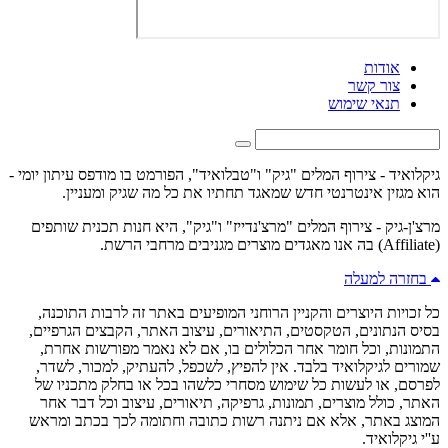
אודות
צור קשר
תנאי שימוש
גיקלואיד - צירוף המלים "גיק" ו"טבלואיד", הפורמט בו מודפס עיתון יומי -
הוא מגזין אינטרנטי חדש שמאגד תחתיו את כל מה שגיק ומעניין.
מרצ'ן-גיק - צירוף המלים "מרצ'נדייז" ו"גיק", היא חנות תכנית שותפים
(Affiliate) בה אנו מאגדים מוצרים מגניבים מרחבי הרשת.
בחזרה למעלה
כל זכויות היוצרים והקניין הרוחני המופיעים באתר זה לרבות התוכנה,
בסיס הנתונים, הטקסטים, התיאורים, עיצוב האתר, הקבצים הגרפיים,
התמונות, וכל חומר אחר הכלולים בו, אם לא נאמר מפורשות אחרת,
שמורים לגיקלואיד בלבד. אין להפיץ, לשכפל, להעתיק, למכור, לשדר,
לפרסם, או לעשות כל שימוש מסחרי כלשהו בכל או בחלק מתכניו של
האתר, כולל מוצרים, תמונות, גרפיקה, תיאורים, עיצוב וכל דבר אחר
המוצג באתר, אלא אם ניתנה רשות כתובה וחתומה לכך בכתב ומראש
ע''י גיקלואיד.