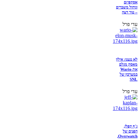
אסקפיזם
וניהול משברים
– טור דעה
עדי פרל
לא נגענו: אילון
מאסק מגלם
את Wario
במערכון של
SNL
עדי פרל
ג'ף קפלן,
הפנים של
Overwatch,