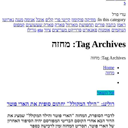
5
עדי פרל
In this category:
מוזיקה
פוקימון
קייטי פרי
קליפ
אוכל
אנימה
מנגה
נארוטו
ראמן
כתבה
פורים
תחפושת
מארוול
פארק
פארק שעשועים
קמפוס
הנוקמים
אומנות
פאנארט
פרוייקט מעריצים
ציור
gta
גורילז
Tag Archives: מחזה
Tag Archives: מחזה
Home
מחזה
וכל השאר
רולינג: "הילד המקולל" יחתום סופית את הארי פוטר
לדברי הסופרת, המחזה "הארי פוטר והילד המקולל" שמציג את
הדור הבא אחרי הקוסם הבריטי המפורסם יהיה הסיפור האחרון
של הארי פוטר. תסריט המחזה זמין לרכישה כספר