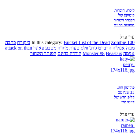
לזכרו: חוברות
קומיקס של
הפנתר השחור
מופצות בחינם
עדי פרל
Zombie 100
Bucket List of the Dead
In this category:
ביקורת
כתבה
מנגה
אנגליה
הרברט גורג' וולס
טעות
מחווה
מטבע
פאונד
attack on titan
אנימה
Beastars
Monster #8
הורדה בחינם
הפנתר השחור
פוקימון חוגג
25 שנה עם
קליפ חדש של
קייטי פרי
עדי פרל