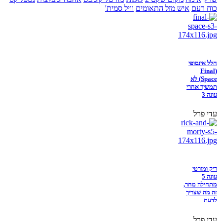
כוח רעם
איש מזל התאומים
וויל סמית'
חלל אינסופי
(Final
Space) לא
תמשיך אחרי
עונה 3
עדי פרל
ריק ומורטי
עונה 5
מתחילה מחר,
זה מה שצריך
לדעת
עדי פרל