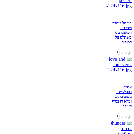
מורטל קומבט
הסרט –
הפאנסרביס
משתלט על
הסיפור
עדי פרל
אהבה
ומפלצות –
ביצוע מרגש
ומלא חן בסוף
העולם
עדי פרל