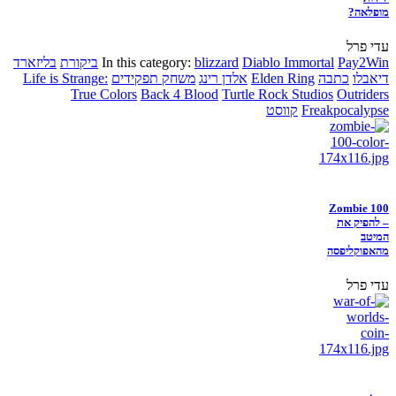
מופלאה?
עדי פרל
Pay2Win
Diablo Immortal
blizzard
In this category:
ביקורת
בליזארד
דיאבלו
כתבה
Elden Ring
אלדן רינג
משחק תפקידים
Life is Strange:
True Colors
Back 4 Blood
Turtle Rock Studios
Outriders
Freakpocalypse
קווסט
Zombie 100
– להפיק את
המיטב
מהאפוקליפסה
עדי פרל