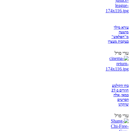
עזרא מילר
מושעה
מ"הפלאש"
בעקבות מעצרו
עדי פרל
בתי הקולנוע
חוזרים ב-27
במאי, אלה
הסרטים
שיוקרנו
עדי פרל