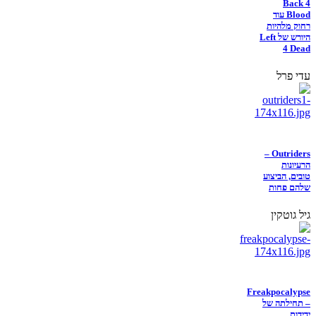
Back 4
Blood עוד
רחוק מלהיות
היורש של Left
4 Dead
עדי פרל
Outriders –
הרעיונות
טובים, הביצוע
שלהם פחות
גיל גוטקין
Freakpocalypse
– תחילתה של
ידידות