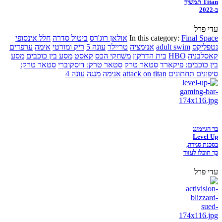
Titan תמשיך
ב-2022
עדי פרל
Final Space
In this category:
אולאן רוג'רס
ביטול סדרה
חלל אינסופי
נטפליקס
adult swim
אנימציה
טריילר
עונה 5
ריק ומורטי
אימה
ערפדים
קאסלבניה
HBO
בית הדרקון
משחקי הכס
קאסט
מסע בין כוכבים
מסע
בין כוכבים: פיקארד
סטאר טרק
סטאר טרק: דיסקוברי
סטאר טרק:
סיפונים תחתונים
attack on titan
אנימה
מנגה
עונה 4
בר הגיימינג
Level Up
בסכנת סגירה,
כך תוכלו לעזור
עדי פרל