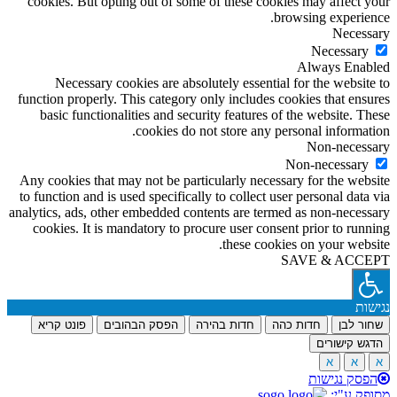
cookies. But opting out of some of these cookies may affect your
browsing experience.
Necessary
Necessary
Always Enabled
Necessary cookies are absolutely essential for the website to
function properly. This category only includes cookies that ensures
basic functionalities and security features of the website. These
cookies do not store any personal information.
Non-necessary
Non-necessary
Any cookies that may not be particularly necessary for the website
to function and is used specifically to collect user personal data via
analytics, ads, other embedded contents are termed as non-necessary
cookies. It is mandatory to procure user consent prior to running
these cookies on your website.
SAVE & ACCEPT
נגישות
שחור לבן
חדות כהה
חדות בהירה
הפסק הבהובים
פונט קריא
הדגש קישורים
א
א
א
הפסק נגישות
מסופק ע"י: