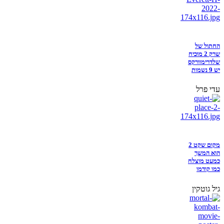
החתול של
שרק 2 מוכיח
שלדרימוורקס
יש 9 נשמות
עדי פרל
מקום שקט 2
הוא המשך
כמעט מוצלח
כמו קודמו
גיל גוטקין