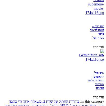
כוח רעם –
בושה לז'אנר
סרטי
גיבורי-העל
עדי פרל
איש מזל
התאומים –
הניסוי הקולנועי
שמכאיב
בעיניים
עדי פרל
In this category:
ביקורת
החתול של שרק 2: משאלה אחת ודי
כתבה
שרק
אימה
מקום שקט 2
HBO
מורטל קומבט
אהבה ומפלצות
נטפליקס