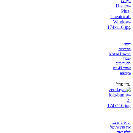
דיסני+
במדיניות
חדשה? סרטים
יעברו
לסטרימינג
אחרי 45 יום
בקולנוע
עדי פרל
זנדאיה תדבב
את הדמות של
לולה באני