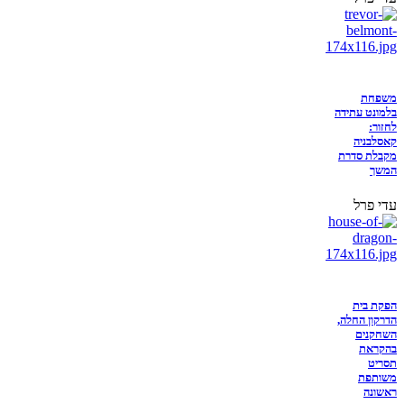
משפחת
בלמונט עתידה
לחזור:
קאסלבניה
מקבלת סדרת
המשך
עדי פרל
הפקת בית
הדרקון החלה,
השחקנים
בהקראת
תסריט
משותפת
ראשונה