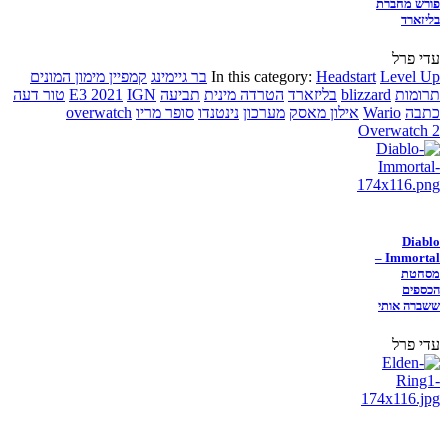
פורש מחברת
בליזארד
עדי פרל
Level Up
Headstart
In this category:
בר גיימינג
קמפיין מימון המונים
תרומות
blizzard
בליזארד
הטרדה מינית
תביעה
IGN
E3 2021
טור דעה
כתבה
Wario
אילון מאסק
מערכון
נינטנדו
סופר מריו
overwatch
Overwatch 2
Diablo
Immortal –
מסחטת
הכספים
ששברה אותי
עדי פרל