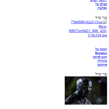
– סיפור קפקאי
בעולם של
מפלצות
עדי פרל
המנגה של
Beastars
תגיע לסיומה
בתחילת
אוקטובר
עדי פרל