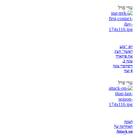
עדי פרל
יום "מגע
ראשון" הציג
את פיקארד
עונה 2,
דיסקוברי עונה
4 ועוד
עדי פרל
העונה
האחרונה של
Attack on