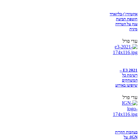
אקטיוויז'ן-בליזארד
חוטפת תביעת
ענק על הטרדה
מינית
עדי פרל
E3 2021 –
רשימת כל
המשחקים
שיופיעו באירוע
עדי פרל
בעקבות תקרית
IGN: על