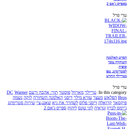
בספייס ג'אם 2
עדי פרל
הסרט האלמנה
השחורה עובר
סופית
לסטרימינג, צפו
בטריילר החדש
עדי פרל
In this category:
טריילר
מארוול
פוסטר
תור: אהבה ורעם
Warner
DC
Bros
הפלאש
מעצר
עזרא מילר
דיסני
האלמנה השחורה
לוקה
נשמה
פיקסאר
קרואלה
דיסני פלוס
לשחרר את גיא
שאנג-צ'י
שירות סטרימינג
ג'יימס לברון
זנדאיה
לוני טונס
ליהוק
ספייס ג'אם 2