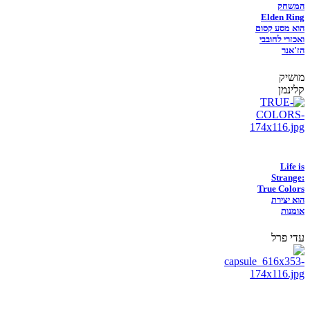
המשחק
Elden Ring
הוא מסע קסום
ואכזרי לחובבי
הז'אנר
מושיק
קלינמן
Life is
Strange:
True Colors
הוא יצירת
אומנות
עדי פרל