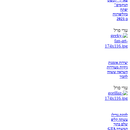
פארק "קמפוס
הנוקמים"
יפתח
בקליפורניה
ב-2021
עדי פרל
יצירות אומנות
גיקיות מעוררות
השראה ששווה
להכיר
עדי פרל
להקת גורילז
עשתה קליפ
שלם בתוך
המשחק GTA