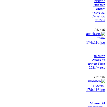
"מלחמת
העולמות"
והמטבע
שהוציא את
מעריצי וולס
למלחמה
עדי פרל
המנגה של
Attack on
Titan תסתיים
באפריל 2021
עדי פרל
Monster #8