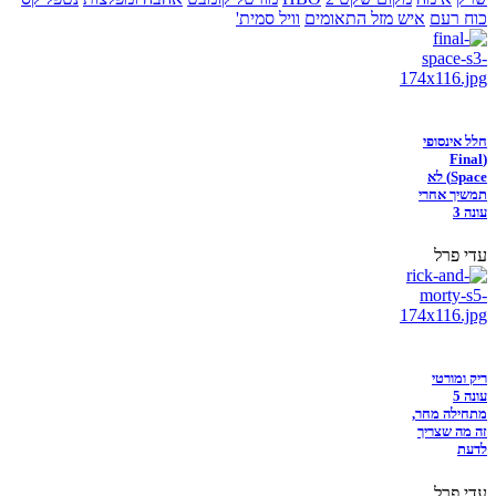
כוח רעם
איש מזל התאומים
וויל סמית'
חלל אינסופי
(Final
Space) לא
תמשיך אחרי
עונה 3
עדי פרל
ריק ומורטי
עונה 5
מתחילה מחר,
זה מה שצריך
לדעת
עדי פרל