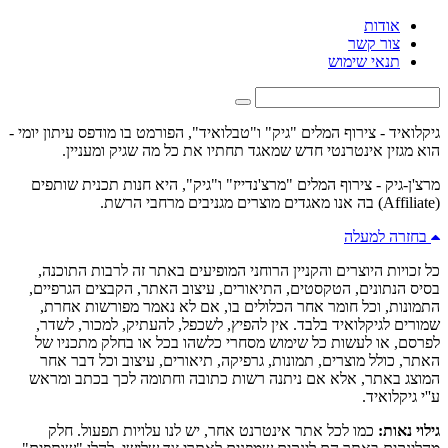
אודות
צור קשר
תנאי שימוש
גיקלואיד - צירוף המלים "גיק" ו"טבלואיד", הפורמט בו מודפס עיתון יומי -
הוא מגזין אינטרנטי חדש שמאגד תחתיו את כל מה שגיק ומעניין.
מרצ'ן-גיק - צירוף המלים "מרצ'נדייז" ו"גיק", היא חנות תכנית שותפים
(Affiliate) בה אנו מאגדים מוצרים מגניבים מרחבי הרשת.
בחזרה למעלה
כל זכויות היוצרים והקניין הרוחני המופיעים באתר זה לרבות התוכנה,
בסיס הנתונים, הטקסטים, התיאורים, עיצוב האתר, הקבצים הגרפיים,
התמונות, וכל חומר אחר הכלולים בו, אם לא נאמר מפורשות אחרת,
שמורים לגיקלואיד בלבד. אין להפיץ, לשכפל, להעתיק, למכור, לשדר,
לפרסם, או לעשות כל שימוש מסחרי כלשהו בכל או בחלק מתכניו של
האתר, כולל מוצרים, תמונות, גרפיקה, תיאורים, עיצוב וכל דבר אחר
המוצג באתר, אלא אם ניתנה רשות כתובה וחתומה לכך בכתב ומראש
ע''י גיקלואיד.
גילוי נאות:
כמו לכל אתר אינטרנט אחר, יש לנו עלויות תפעול. חלק