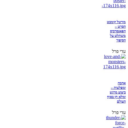
מורטל קומבט
הסרט –
הפאנסרביס
משתלט על
הסיפור
עדי פרל
אהבה
ומפלצות –
ביצוע מרגש
ומלא חן בסוף
העולם
עדי פרל