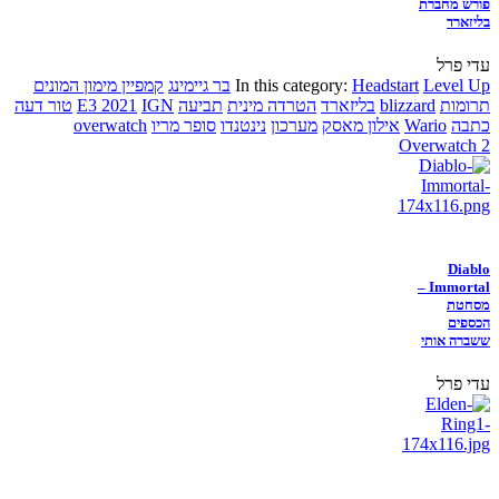
פורש מחברת
בליזארד
עדי פרל
Level Up
Headstart
In this category:
בר גיימינג
קמפיין מימון המונים
תרומות
blizzard
בליזארד
הטרדה מינית
תביעה
IGN
E3 2021
טור דעה
כתבה
Wario
אילון מאסק
מערכון
נינטנדו
סופר מריו
overwatch
Overwatch 2
Diablo
Immortal –
מסחטת
הכספים
ששברה אותי
עדי פרל