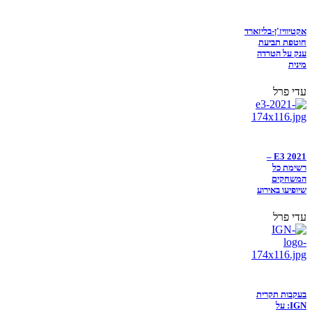
אקטיוויז'ן-בליזארד
חוטפת תביעת
ענק על הטרדה
מינית
עדי פרל
E3 2021 –
רשימת כל
המשחקים
שיופיעו באירוע
עדי פרל
בעקבות תקרית
IGN: על