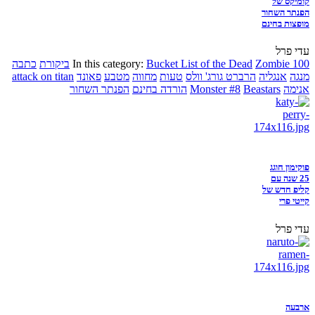
קומיקס של
הפנתר השחור
מופצות בחינם
עדי פרל
Zombie 100
Bucket List of the Dead
In this category:
ביקורת
כתבה
מנגה
אנגליה
הרברט גורג' וולס
טעות
מחווה
מטבע
פאונד
attack on titan
אנימה
Beastars
Monster #8
הורדה בחינם
הפנתר השחור
פוקימון חוגג
25 שנה עם
קליפ חדש של
קייטי פרי
עדי פרל
ארבעה