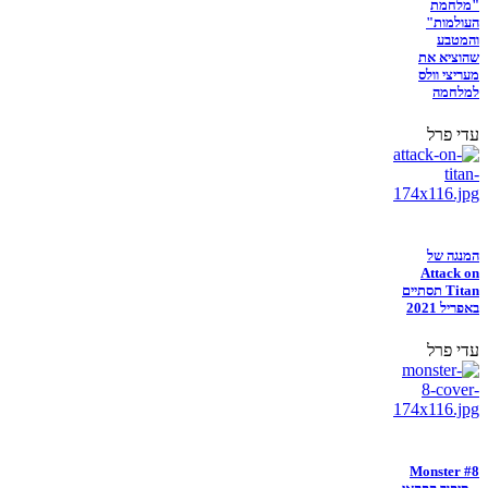
"מלחמת
העולמות"
והמטבע
שהוציא את
מעריצי וולס
למלחמה
עדי פרל
המנגה של
Attack on
Titan תסתיים
באפריל 2021
עדי פרל
Monster #8