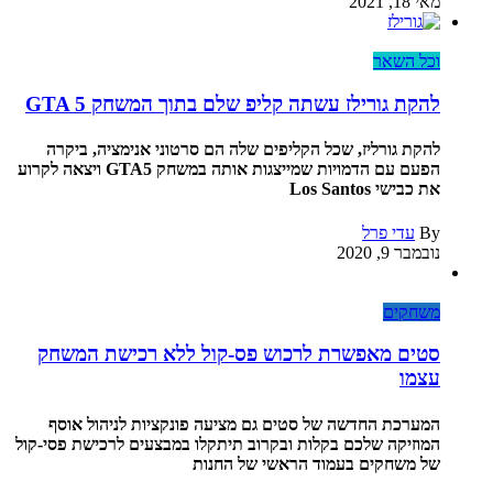
מאי 18, 2021
וכל השאר
להקת גורילז עשתה קליפ שלם בתוך המשחק GTA 5
להקת גורליז, שכל הקליפים שלה הם סרטוני אנימציה, ביקרה
הפעם עם הדמויות שמייצגות אותה במשחק GTA5 ויצאה לקרוע
את כבישי Los Santos
By
עדי פרל
נובמבר 9, 2020
משחקים
סטים מאפשרת לרכוש פס-קול ללא רכישת המשחק
עצמו
המערכת החדשה של סטים גם מציעה פונקציות לניהול אוסף
המוזיקה שלכם בקלות ובקרוב תיתקלו במבצעים לרכישת פסי-קול
של משחקים בעמוד הראשי של החנות