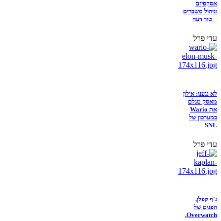
אסקפיזם
וניהול משברים
– טור דעה
עדי פרל
לא נגענו: אילון
מאסק מגלם
את Wario
במערכון של
SNL
עדי פרל
ג'ף קפלן,
הפנים של
Overwatch,