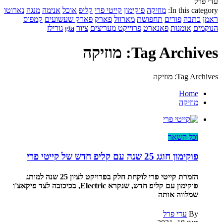
עדי פרל
In this category:
מוזיקה
פוקימון
קייטי פרי
קליפ
אוכל
אנימה
מנגה
נארוטו
ראמן
כתבה
פורים
תחפושת
מארוול
פארק
פארק שעשועים
קמפוס
הנוקמים
אומנות
פאנארט
פרוייקט מעריצים
ציור
gta
גורילז
Tag Archives: מוזיקה
Tag Archives: מוזיקה
Home
מוזיקה
וכל השאר
פוקימון חוגג 25 שנה עם קליפ חדש של קייטי פרי
הזמרת קייטי פרי לוקחת חלק בפרויקט לציון 25 שנה למותג
פוקימון עם קליפ חדש, שנקרא Electric, בכיכובה לצד פיקאצ'ו
שמלווה אותה
By
עדי פרל