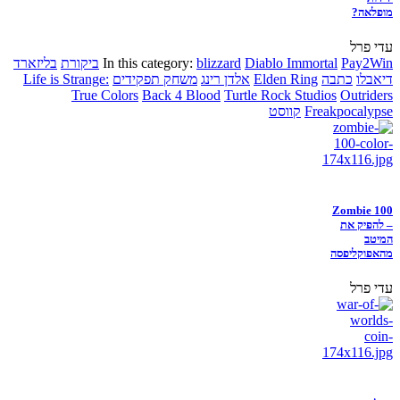
מופלאה?
עדי פרל
Pay2Win
Diablo Immortal
blizzard
In this category:
ביקורת
בליזארד
דיאבלו
כתבה
Elden Ring
אלדן רינג
משחק תפקידים
Life is Strange:
True Colors
Back 4 Blood
Turtle Rock Studios
Outriders
Freakpocalypse
קווסט
Zombie 100
– להפיק את
המיטב
מהאפוקליפסה
עדי פרל