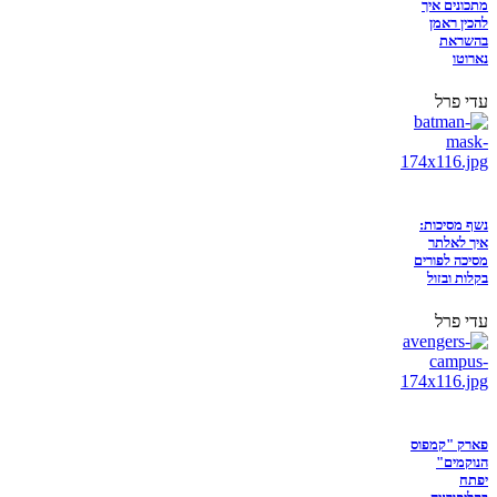
מתכונים איך
להכין ראמן
בהשראת
נארוטו
עדי פרל
נשף מסיכות:
איך לאלתר
מסיכה לפורים
בקלות ובזול
עדי פרל
פארק "קמפוס
הנוקמים"
יפתח