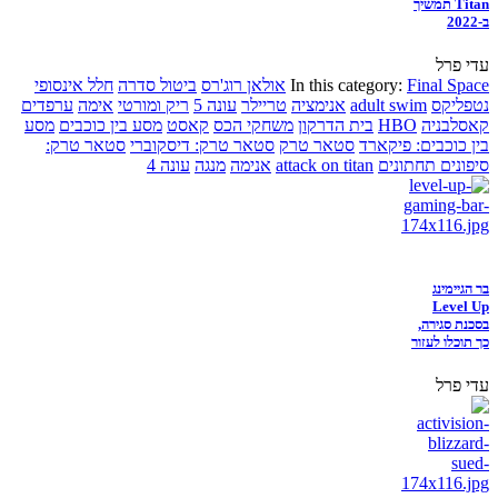
Titan תמשיך
ב-2022
עדי פרל
Final Space
In this category:
אולאן רוג'רס
ביטול סדרה
חלל אינסופי
נטפליקס
adult swim
אנימציה
טריילר
עונה 5
ריק ומורטי
אימה
ערפדים
קאסלבניה
HBO
בית הדרקון
משחקי הכס
קאסט
מסע בין כוכבים
מסע
בין כוכבים: פיקארד
סטאר טרק
סטאר טרק: דיסקוברי
סטאר טרק:
סיפונים תחתונים
attack on titan
אנימה
מנגה
עונה 4
בר הגיימינג
Level Up
בסכנת סגירה,
כך תוכלו לעזור
עדי פרל