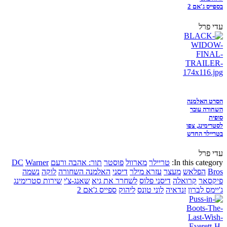
בספייס ג'אם 2
עדי פרל
הסרט האלמנה
השחורה עובר
סופית
לסטרימינג, צפו
בטריילר החדש
עדי פרל
In this category:
טריילר
מארוול
פוסטר
תור: אהבה ורעם
Warner
DC
Bros
הפלאש
מעצר
עזרא מילר
דיסני
האלמנה השחורה
לוקה
נשמה
פיקסאר
קרואלה
דיסני פלוס
לשחרר את גיא
שאנג-צ'י
שירות סטרימינג
ג'יימס לברון
זנדאיה
לוני טונס
ליהוק
ספייס ג'אם 2