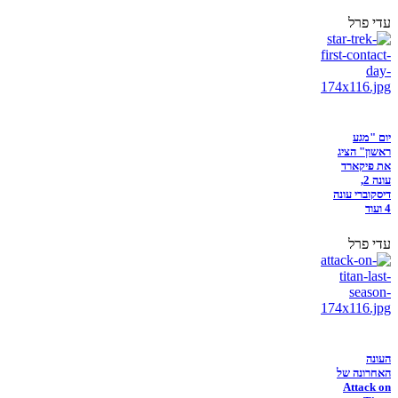
עדי פרל
יום "מגע
ראשון" הציג
את פיקארד
עונה 2,
דיסקוברי עונה
4 ועוד
עדי פרל
העונה
האחרונה של
Attack on