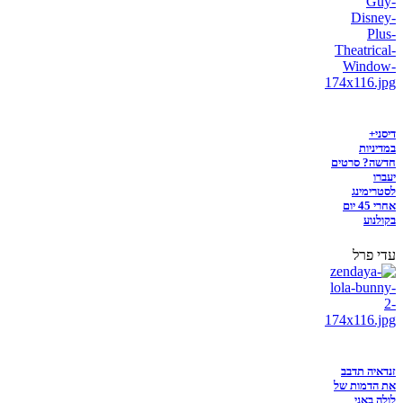
דיסני+
במדיניות
חדשה? סרטים
יעברו
לסטרימינג
אחרי 45 יום
בקולנוע
עדי פרל
זנדאיה תדבב
את הדמות של
לולה באני