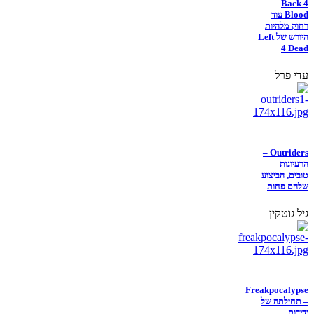
Back 4
Blood עוד
רחוק מלהיות
היורש של Left
4 Dead
עדי פרל
Outriders –
הרעיונות
טובים, הביצוע
שלהם פחות
גיל גוטקין
Freakpocalypse
– תחילתה של
ידידות