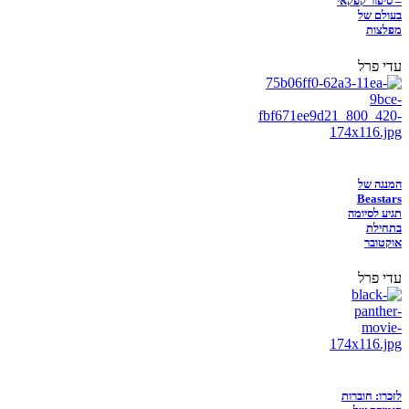
– סיפור קפקאי
בעולם של
מפלצות
עדי פרל
המנגה של
Beastars
תגיע לסיומה
בתחילת
אוקטובר
עדי פרל
לזכרו: חוברות