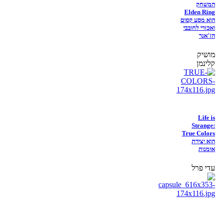
המשחק
Elden Ring
הוא מסע קסום
ואכזרי לחובבי
הז'אנר
מושיק
קלינמן
Life is
Strange:
True Colors
הוא יצירת
אומנות
עדי פרל