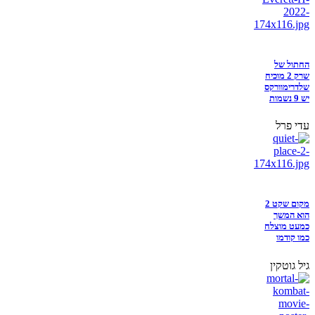
החתול של
שרק 2 מוכיח
שלדרימוורקס
יש 9 נשמות
עדי פרל
מקום שקט 2
הוא המשך
כמעט מוצלח
כמו קודמו
גיל גוטקין