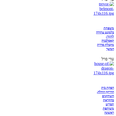
משפחת
בלמונט עתידה
לחזור:
קאסלבניה
מקבלת סדרת
המשך
עדי פרל
הפקת בית
הדרקון החלה,
השחקנים
בהקראת
תסריט
משותפת
ראשונה