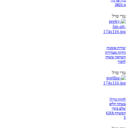
בקליפורניה
ב-2021
עדי פרל
יצירות אומנות
גיקיות מעוררות
השראה ששווה
להכיר
עדי פרל
להקת גורילז
עשתה קליפ
שלם בתוך
המשחק GTA
5