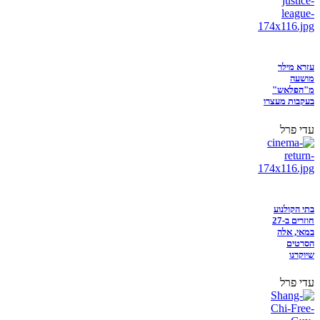
עזרא מילר
מושעה
מ"הפלאש"
בעקבות מעצרו
עדי פרל
בתי הקולנוע
חוזרים ב-27
במאי, אלה
הסרטים
שיוקרנו
עדי פרל