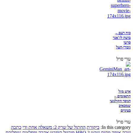
כוח רעם –
בושה לז'אנר
סרטי
גיבורי-העל
עדי פרל
איש מזל
התאומים –
הניסוי הקולנועי
שמכאיב
בעיניים
עדי פרל
In this category:
ביקורת
החתול של שרק 2: משאלה אחת ודי
כתבה
שרק
אימה
מקום שקט 2
HBO
מורטל קומבט
אהבה ומפלצות
נטפליקס