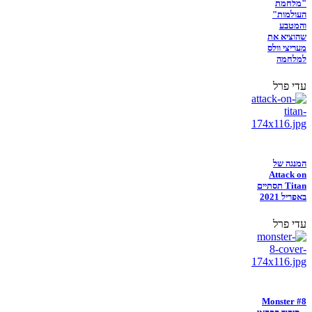
"מלחמת
העולמות"
והמטבע
שהוציא את
מעריצי וולס
למלחמה
עדי פרל
המנגה של
Attack on
Titan תסתיים
באפריל 2021
עדי פרל
Monster #8