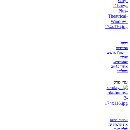
דיסני+
במדיניות
חדשה? סרטים
יעברו
לסטרימינג
אחרי 45 יום
בקולנוע
עדי פרל
זנדאיה תדבב
את הדמות של
לולה באני