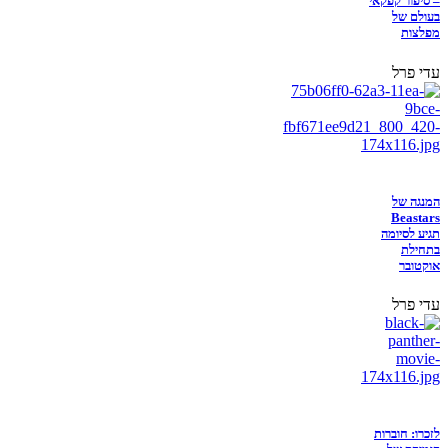
– סיפור קפקאי
בעולם של
מפלצות
עדי פרל
המנגה של
Beastars
תגיע לסיומה
בתחילת
אוקטובר
עדי פרל
לזכרו: חוברות