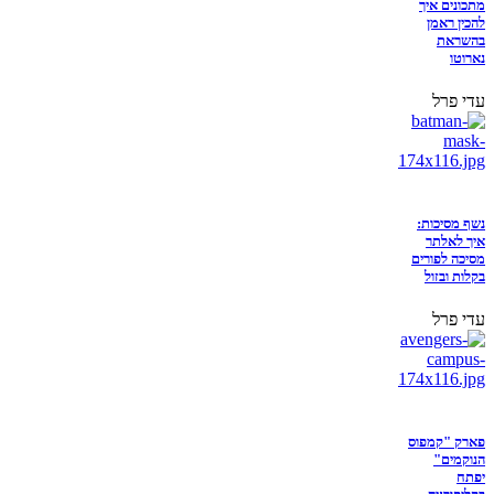
מתכונים איך
להכין ראמן
בהשראת
נארוטו
עדי פרל
נשף מסיכות:
איך לאלתר
מסיכה לפורים
בקלות ובזול
עדי פרל
פארק "קמפוס
הנוקמים"
יפתח