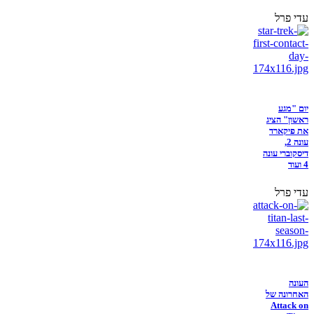
עדי פרל
יום "מגע
ראשון" הציג
את פיקארד
עונה 2,
דיסקוברי עונה
4 ועוד
עדי פרל
העונה
האחרונה של
Attack on