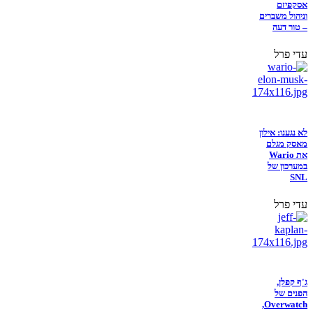
אסקפיזם
וניהול משברים
– טור דעה
עדי פרל
לא נגענו: אילון
מאסק מגלם
את Wario
במערכון של
SNL
עדי פרל
ג'ף קפלן,
הפנים של
Overwatch,