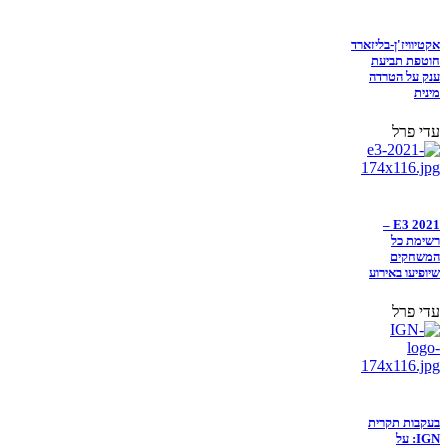
אקטיוויז'ן-בליזארד
חוטפת תביעת
ענק על הטרדה
מינית
עדי פרל
E3 2021 –
רשימת כל
המשחקים
שיופיעו באירוע
עדי פרל
בעקבות תקרית
IGN: על