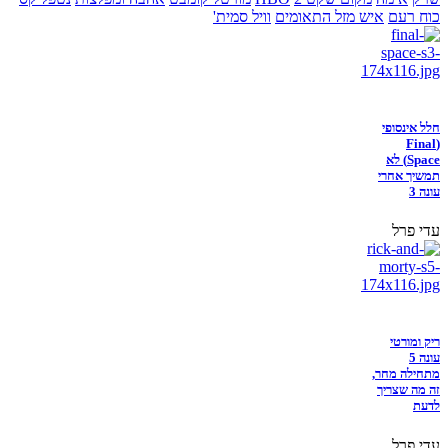
כוח רעם
איש מזל התאומים
וויל סמית'
חלל אינסופי
(Final
Space) לא
תמשיך אחרי
עונה 3
עדי פרל
ריק ומורטי
עונה 5
מתחילה מחר,
זה מה שצריך
לדעת
עדי פרל