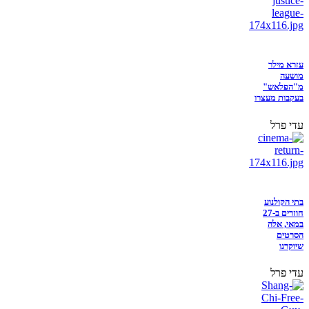
עזרא מילר
מושעה
מ"הפלאש"
בעקבות מעצרו
עדי פרל
בתי הקולנוע
חוזרים ב-27
במאי, אלה
הסרטים
שיוקרנו
עדי פרל