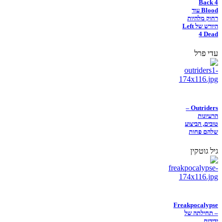
Back 4
Blood עוד
רחוק מלהיות
היורש של Left
4 Dead
עדי פרל
Outriders –
הרעיונות
טובים, הביצוע
שלהם פחות
גיל גוטקין
Freakpocalypse
– תחילתה של
ידידות