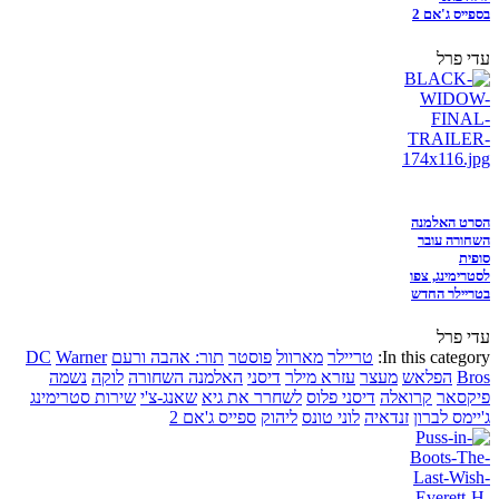
בספייס ג'אם 2
עדי פרל
הסרט האלמנה
השחורה עובר
סופית
לסטרימינג, צפו
בטריילר החדש
עדי פרל
In this category:
טריילר
מארוול
פוסטר
תור: אהבה ורעם
Warner
DC
Bros
הפלאש
מעצר
עזרא מילר
דיסני
האלמנה השחורה
לוקה
נשמה
פיקסאר
קרואלה
דיסני פלוס
לשחרר את גיא
שאנג-צ'י
שירות סטרימינג
ג'יימס לברון
זנדאיה
לוני טונס
ליהוק
ספייס ג'אם 2