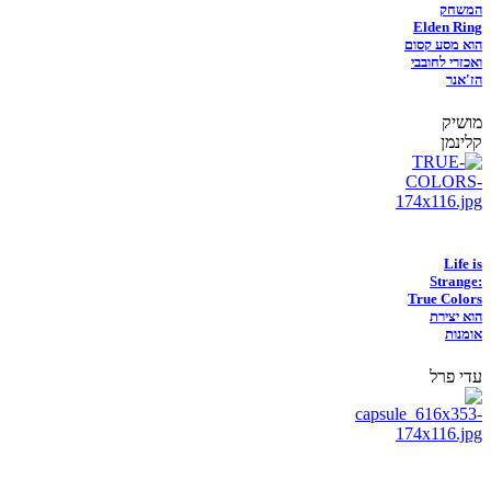
המשחק
Elden Ring
הוא מסע קסום
ואכזרי לחובבי
הז'אנר
מושיק
קלינמן
Life is
Strange:
True Colors
הוא יצירת
אומנות
עדי פרל