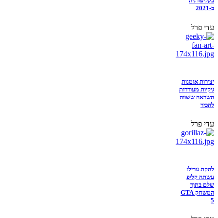
בקליפורניה
ב-2021
עדי פרל
יצירות אומנות
גיקיות מעוררות
השראה ששווה
להכיר
עדי פרל
להקת גורילז
עשתה קליפ
שלם בתוך
המשחק GTA
5