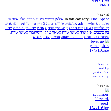
Titan תמשיך
ב-2022
עדי פרל
Final Space
In this category:
אולאן רוג'רס
ביטול סדרה
חלל אינסופי
נטפליקס
adult swim
אנימציה
טריילר
עונה 5
ריק ומורטי
אימה
ערפדים
קאסלבניה
HBO
בית הדרקון
משחקי הכס
קאסט
מסע בין כוכבים
מסע
בין כוכבים: פיקארד
סטאר טרק
סטאר טרק: דיסקוברי
סטאר טרק:
סיפונים תחתונים
attack on titan
אנימה
מנגה
עונה 4
בר הגיימינג
Level Up
בסכנת סגירה,
כך תוכלו לעזור
עדי פרל