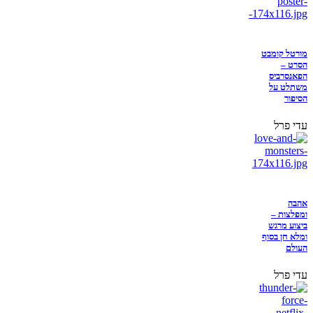
מורטל קומבט
הסרט –
הפאנסרביס
משתלט על
הסיפור
עדי פרל
אהבה
ומפלצות –
ביצוע מרגש
ומלא חן בסוף
העולם
עדי פרל