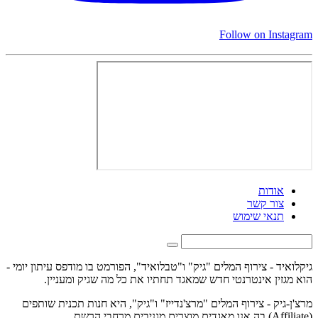
Follow on Instagram
אודות
צור קשר
תנאי שימוש
גיקלואיד - צירוף המלים "גיק" ו"טבלואיד", הפורמט בו מודפס עיתון יומי -
הוא מגזין אינטרנטי חדש שמאגד תחתיו את כל מה שגיק ומעניין.
מרצ'ן-גיק - צירוף המלים "מרצ'נדייז" ו"גיק", היא חנות תכנית שותפים
(Affiliate) בה אנו מאגדים מוצרים מגניבים מרחבי הרשת.