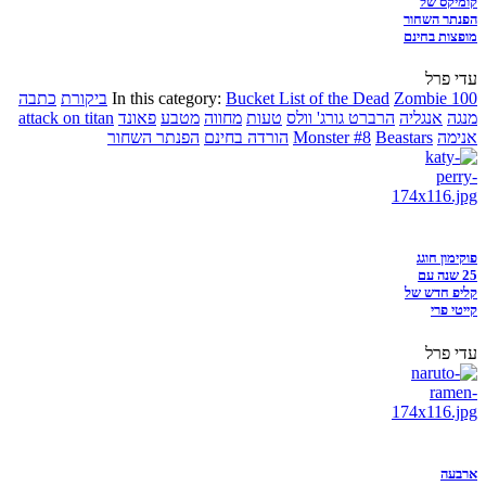
קומיקס של
הפנתר השחור
מופצות בחינם
עדי פרל
Zombie 100
Bucket List of the Dead
In this category:
ביקורת
כתבה
מנגה
אנגליה
הרברט גורג' וולס
טעות
מחווה
מטבע
פאונד
attack on titan
אנימה
Beastars
Monster #8
הורדה בחינם
הפנתר השחור
פוקימון חוגג
25 שנה עם
קליפ חדש של
קייטי פרי
עדי פרל
ארבעה