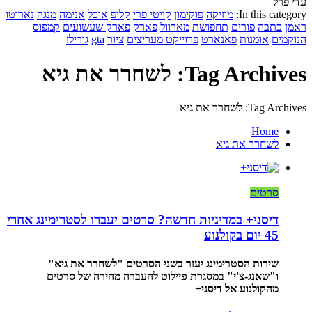
עדי פרל
In this category:
מוזיקה
פוקימון
קייטי פרי
קליפ
אוכל
אנימה
מנגה
נארוטו
ראמן
כתבה
פורים
תחפושת
מארוול
פארק
פארק שעשועים
קמפוס
הנוקמים
אומנות
פאנארט
פרוייקט מעריצים
ציור
gta
גורילז
Tag Archives: לשחרר את גיא
Tag Archives: לשחרר את גיא
Home
לשחרר את גיא
סרטים
דיסני+ במדיניות חדשה? סרטים יעברו לסטרימינג אחרי
45 יום בקולנוע
שירות הסטרימינג יעזר בשני הסרטים "לשחרר את גיא"
ו"שאנג-צ'י" במסגרת פיילוט להעברה מהירה של סרטים
מהקולנוע אל דיסני+