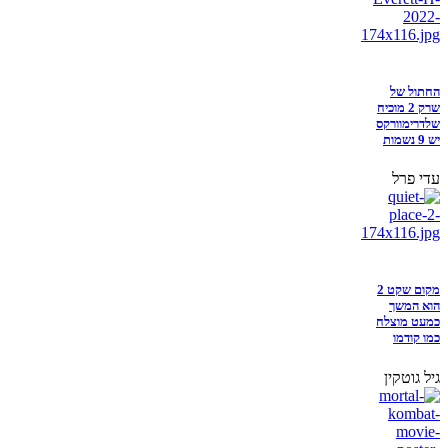
החתול של
שרק 2 מוכיח
שלדרימוורקס
יש 9 נשמות
עדי פרל
מקום שקט 2
הוא המשך
כמעט מוצלח
כמו קודמו
גיל גוטקין