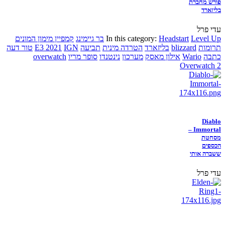
פורש מחברת
בליזארד
עדי פרל
Level Up
Headstart
In this category:
בר גיימינג
קמפיין מימון המונים
תרומות
blizzard
בליזארד
הטרדה מינית
תביעה
IGN
E3 2021
טור דעה
כתבה
Wario
אילון מאסק
מערכון
נינטנדו
סופר מריו
overwatch
Overwatch 2
Diablo
Immortal –
מסחטת
הכספים
ששברה אותי
עדי פרל