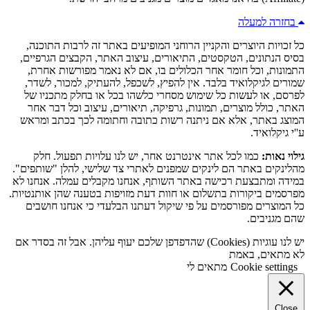
בחזרה למעלה
כל זכויות היוצרים והקניין הרוחני המופיעים באתר זה לרבות התוכנה,
בסיס הנתונים, הטקסטים, התיאורים, עיצוב האתר, הקבצים הגרפיים,
התמונות, וכל חומר אחר הכלולים בו, אם לא נאמר מפורשות אחרת,
שמורים לגיקלואיד בלבד. אין להפיץ, לשכפל, להעתיק, למכור, לשדר,
לפרסם, או לעשות כל שימוש מסחרי כלשהו בכל או בחלק מתכניו של
האתר, כולל מוצרים, תמונות, גרפיקה, תיאורים, עיצוב וכל דבר אחר
המוצג באתר, אלא אם ניתנה רשות כתובה וחתומה לכך בכתב ומראש
ע''י גיקלואיד.
גילוי נאות:
כמו לכל אתר אינטרנט אחר, יש לנו עלויות תפעול. חלק
מהלינקים באתר הם לינקים שמפנים לאתרי צד שלישי, להלן "שותפים".
במידה ומתבצעת רכישה באתר השותף, אנחנו מקבלים עמלה. אנחנו לא
מפרסמים ביקורות בתשלום או חוות דעת מזויפות בטענה שהן אותנטיות.
כל המוצרים מפורסמים על פי שיקול דעתנו הבלעדי כי אנחנו חושבים
שהם מגניבים.
יש לנו עוגיות (Cookies) שהדפדפן שלכם יעוף עליהן. אבל זה בסדר אם
לא מתאים, באמת
Cookie settings
מתאים לי
Close