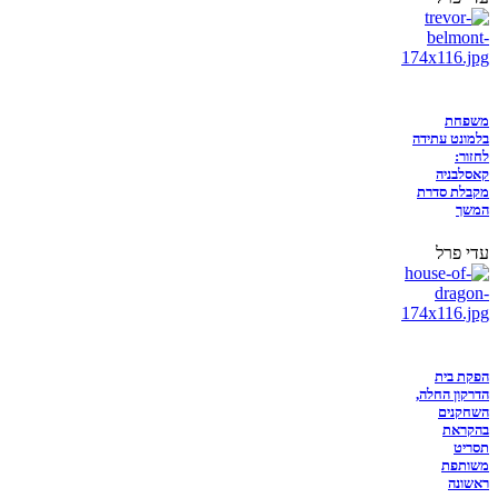
משפחת
בלמונט עתידה
לחזור:
קאסלבניה
מקבלת סדרת
המשך
עדי פרל
הפקת בית
הדרקון החלה,
השחקנים
בהקראת
תסריט
משותפת
ראשונה