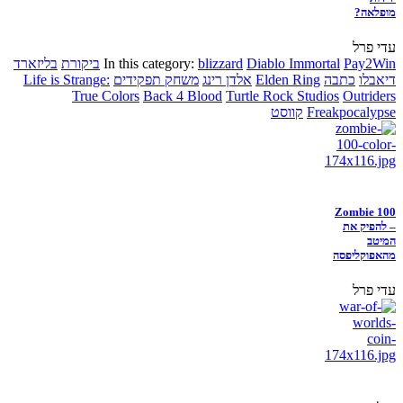
מופלאה?
עדי פרל
Pay2Win
Diablo Immortal
blizzard
In this category:
ביקורת
בליזארד
דיאבלו
כתבה
Elden Ring
אלדן רינג
משחק תפקידים
Life is Strange:
True Colors
Back 4 Blood
Turtle Rock Studios
Outriders
Freakpocalypse
קווסט
Zombie 100
– להפיק את
המיטב
מהאפוקליפסה
עדי פרל