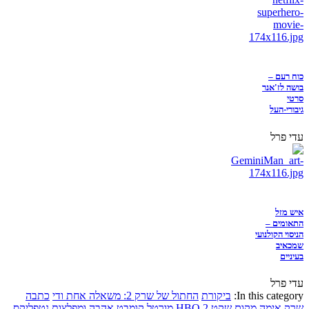
כוח רעם –
בושה לז'אנר
סרטי
גיבורי-העל
עדי פרל
איש מזל
התאומים –
הניסוי הקולנועי
שמכאיב
בעיניים
עדי פרל
In this category:
ביקורת
החתול של שרק 2: משאלה אחת ודי
כתבה
שרק
אימה
מקום שקט 2
HBO
מורטל קומבט
אהבה ומפלצות
נטפליקס