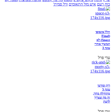
כוח רעם
איש מזל התאומים
וויל סמית'
חלל אינסופי
(Final
Space) לא
תמשיך אחרי
עונה 3
עדי פרל
ריק ומורטי
עונה 5
מתחילה מחר,
זה מה שצריך
לדעת
עדי פרל