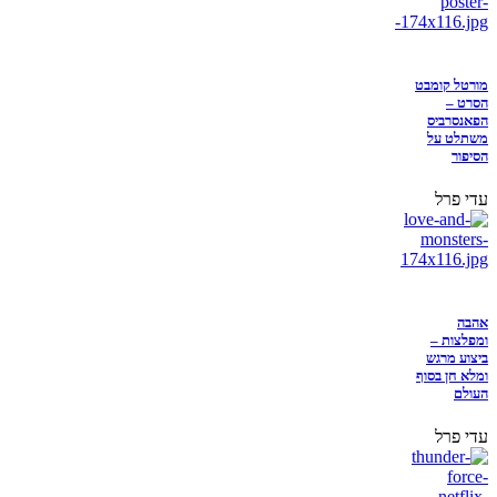
מורטל קומבט
הסרט –
הפאנסרביס
משתלט על
הסיפור
עדי פרל
אהבה
ומפלצות –
ביצוע מרגש
ומלא חן בסוף
העולם
עדי פרל