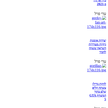
בקליפורניה
ב-2021
עדי פרל
יצירות אומנות
גיקיות מעוררות
השראה ששווה
להכיר
עדי פרל
להקת גורילז
עשתה קליפ
שלם בתוך
המשחק GTA
5