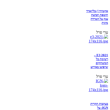
אקטיוויז'ן-בליזארד
חוטפת תביעת
ענק על הטרדה
מינית
עדי פרל
E3 2021 –
רשימת כל
המשחקים
שיופיעו באירוע
עדי פרל
בעקבות תקרית
IGN: על