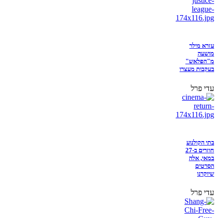
עזרא מילר
מושעה
מ"הפלאש"
בעקבות מעצרו
עדי פרל
בתי הקולנוע
חוזרים ב-27
במאי, אלה
הסרטים
שיוקרנו
עדי פרל