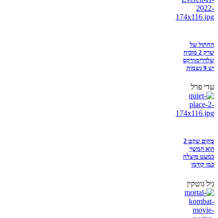
החתול של
שרק 2 מוכיח
שלדרימוורקס
יש 9 נשמות
עדי פרל
מקום שקט 2
הוא המשך
כמעט מוצלח
כמו קודמו
גיל גוטקין