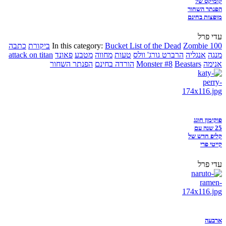
קומיקס של
הפנתר השחור
מופצות בחינם
עדי פרל
Zombie 100
Bucket List of the Dead
In this category:
ביקורת
כתבה
מנגה
אנגליה
הרברט גורג' וולס
טעות
מחווה
מטבע
פאונד
attack on titan
אנימה
Beastars
Monster #8
הורדה בחינם
הפנתר השחור
פוקימון חוגג
25 שנה עם
קליפ חדש של
קייטי פרי
עדי פרל
ארבעה