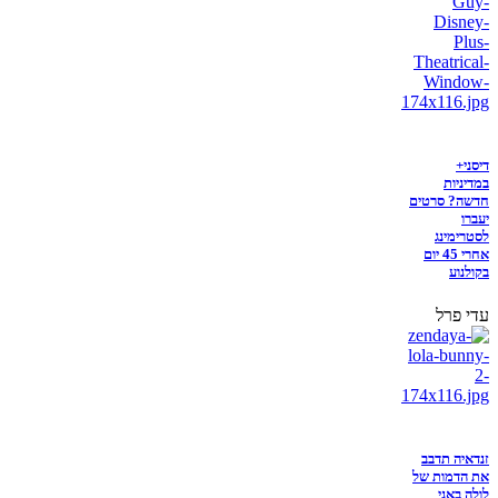
דיסני+
במדיניות
חדשה? סרטים
יעברו
לסטרימינג
אחרי 45 יום
בקולנוע
עדי פרל
זנדאיה תדבב
את הדמות של
לולה באני