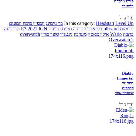
פורש מחברת
בליזארד
עדי פרל
Level Up
Headstart
In this category:
בר גיימינג
קמפיין מימון המונים
תרומות
blizzard
בליזארד
הטרדה מינית
תביעה
IGN
E3 2021
טור דעה
כתבה
Wario
אילון מאסק
מערכון
נינטנדו
סופר מריו
overwatch
Overwatch 2
Diablo
Immortal –
מסחטת
הכספים
ששברה אותי
עדי פרל