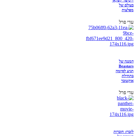
– סיפור קפקאי
בעולם של
מפלצות
עדי פרל
המנגה של
Beastars
תגיע לסיומה
בתחילת
אוקטובר
עדי פרל
לזכרו: חוברות