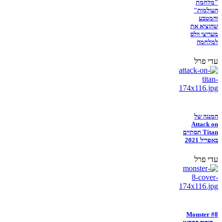
"מלחמת
העולמות"
והמטבע
שהוציא את
מעריצי וולס
למלחמה
עדי פרל
המנגה של
Attack on
Titan תסתיים
באפריל 2021
עדי פרל
Monster #8