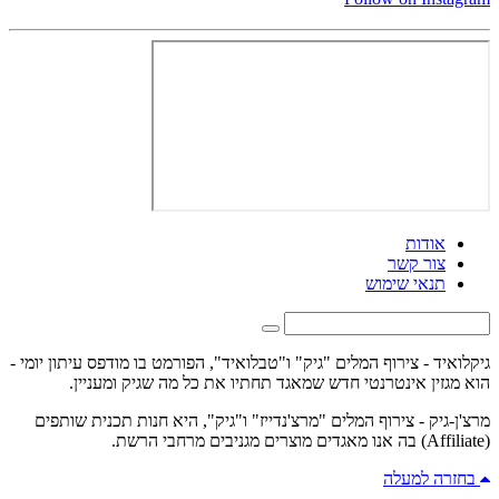
אודות
צור קשר
תנאי שימוש
גיקלואיד - צירוף המלים "גיק" ו"טבלואיד", הפורמט בו מודפס עיתון יומי -
הוא מגזין אינטרנטי חדש שמאגד תחתיו את כל מה שגיק ומעניין.
מרצ'ן-גיק - צירוף המלים "מרצ'נדייז" ו"גיק", היא חנות תכנית שותפים
(Affiliate) בה אנו מאגדים מוצרים מגניבים מרחבי הרשת.
בחזרה למעלה