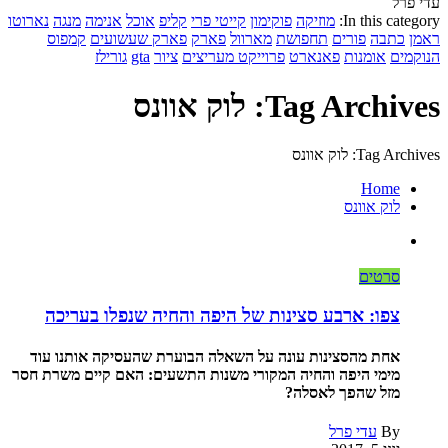
עדי פרל
In this category:
מוזיקה
פוקימון
קייטי פרי
קליפ
אוכל
אנימה
מנגה
נארוטו
ראמן
כתבה
פורים
תחפושת
מארוול
פארק
פארק שעשועים
קמפוס
הנוקמים
אומנות
פאנארט
פרוייקט מעריצים
ציור
gta
גורילז
Tag Archives: לוק אוונס
Tag Archives: לוק אוונס
Home
לוק אוונס
סרטים
צפו: ארבע סצינות של היפה והחיה שנפלו בעריכה
אחת מהסצינות עונה על השאלה הבוערת שהעסיקה אותנו עוד
מימי היפה והחיה המקורי משנות התשעים: האם קיים משרת חסר
מזל שהפך לאסלה?
By
עדי פרל