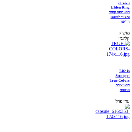
המשחק
Elden Ring
הוא מסע קסום
ואכזרי לחובבי
הז'אנר
מושיק
קלינמן
Life is
Strange:
True Colors
הוא יצירת
אומנות
עדי פרל