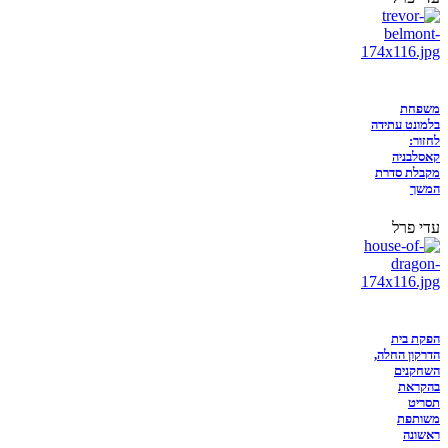
משפחת
בלמונט עתידה
לחזור:
קאסלבניה
מקבלת סדרת
המשך
עדי פרל
הפקת בית
הדרקון החלה,
השחקנים
בהקראת
תסריט
משותפת
ראשונה