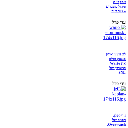
אסקפיזם
וניהול משברים
– טור דעה
עדי פרל
לא נגענו: אילון
מאסק מגלם
את Wario
במערכון של
SNL
עדי פרל
ג'ף קפלן,
הפנים של
Overwatch,