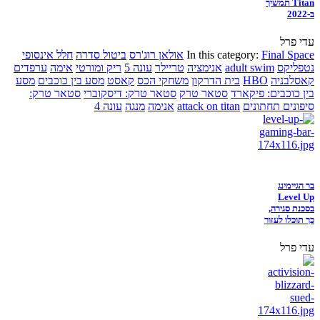
Titan תמשיך
ב-2022
עדי פרל
Final Space
In this category:
אולאן רוג'רס
ביטול סדרה
חלל אינסופי
נטפליקס
adult swim
אנימציה
טריילר
עונה 5
ריק ומורטי
אימה
ערפדים
קאסלבניה
HBO
בית הדרקון
משחקי הכס
קאסט
מסע בין כוכבים
מסע
בין כוכבים: פיקארד
סטאר טרק
סטאר טרק: דיסקוברי
סטאר טרק:
סיפונים תחתונים
attack on titan
אנימה
מנגה
עונה 4
בר הגיימינג
Level Up
בסכנת סגירה,
כך תוכלו לעזור
עדי פרל