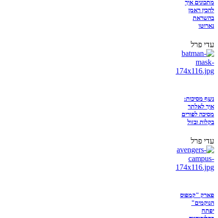
מתכונים איך
להכין ראמן
בהשראת
נארוטו
עדי פרל
נשף מסיכות:
איך לאלתר
מסיכה לפורים
בקלות ובזול
עדי פרל
פארק "קמפוס
הנוקמים"
יפתח