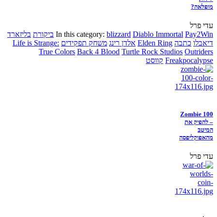
מופלאה?
עדי פרל
Pay2Win
Diablo Immortal
blizzard
In this category:
ביקורת
בליזארד
דיאבלו
כתבה
Elden Ring
אלדן רינג
משחק תפקידים
Life is Strange:
True Colors
Back 4 Blood
Turtle Rock Studios
Outriders
Freakpocalypse
קווסט
Zombie 100
– להפיק את
המיטב
מהאפוקליפסה
עדי פרל