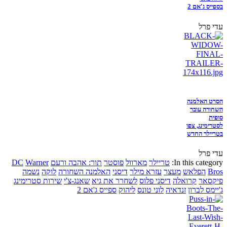
בספייס ג'אם 2
עדי פרל
הסרט האלמנה
השחורה עובר
סופית
לסטרימינג, צפו
בטריילר החדש
עדי פרל
In this category:
טריילר
מארוול
פוסטר
תור: אהבה ורעם
Warner
DC
Bros
הפלאש
מעצר
עזרא מילר
דיסני
האלמנה השחורה
לוקה
נשמה
פיקסאר
קרואלה
דיסני פלוס
לשחרר את גיא
שאנג-צ'י
שירות סטרימינג
ג'יימס לברון
זנדאיה
לוני טונס
ליהוק
ספייס ג'אם 2