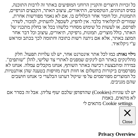
כל זכויות היוצרים והקניין הרוחני המופיעים באתר זה לרבות התוכנה,
בסיס הנתונים, הטקסטים, התיאורים, עיצוב האתר, הקבצים הגרפיים,
התמונות, וכל חומר אחר הכלולים בו, אם לא נאמר מפורשות אחרת,
שמורים לגיקלואיד בלבד. אין להפיץ, לשכפל, להעתיק, למכור, לשדר,
לפרסם, או לעשות כל שימוש מסחרי כלשהו בכל או בחלק מתכניו של
האתר, כולל מוצרים, תמונות, גרפיקה, תיאורים, עיצוב וכל דבר אחר
המוצג באתר, אלא אם ניתנה רשות כתובה וחתומה לכך בכתב ומראש
ע''י גיקלואיד.
גילוי נאות:
כמו לכל אתר אינטרנט אחר, יש לנו עלויות תפעול. חלק
מהלינקים באתר הם לינקים שמפנים לאתרי צד שלישי, להלן "שותפים".
במידה ומתבצעת רכישה באתר השותף, אנחנו מקבלים עמלה. אנחנו לא
מפרסמים ביקורות בתשלום או חוות דעת מזויפות בטענה שהן אותנטיות.
כל המוצרים מפורסמים על פי שיקול דעתנו הבלעדי כי אנחנו חושבים
שהם מגניבים.
יש לנו עוגיות (Cookies) שהדפדפן שלכם יעוף עליהן. אבל זה בסדר אם
לא מתאים, באמת
Cookie settings
מתאים לי
Close
Privacy Overview