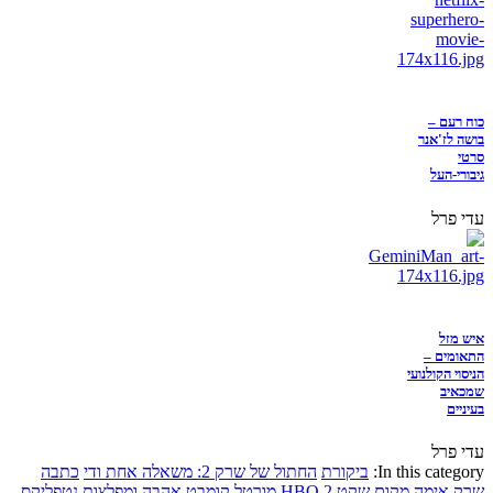
כוח רעם –
בושה לז'אנר
סרטי
גיבורי-העל
עדי פרל
איש מזל
התאומים –
הניסוי הקולנועי
שמכאיב
בעיניים
עדי פרל
In this category:
ביקורת
החתול של שרק 2: משאלה אחת ודי
כתבה
שרק
אימה
מקום שקט 2
HBO
מורטל קומבט
אהבה ומפלצות
נטפליקס