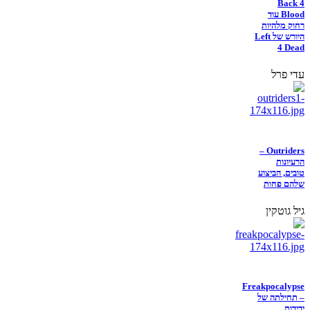
Back 4
Blood עוד
רחוק מלהיות
היורש של Left
4 Dead
עדי פרל
Outriders –
הרעיונות
טובים, הביצוע
שלהם פחות
גיל גוטקין
Freakpocalypse
– תחילתה של
ידידות