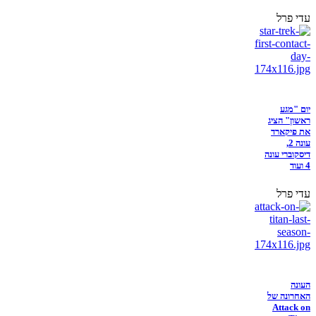
עדי פרל
יום "מגע
ראשון" הציג
את פיקארד
עונה 2,
דיסקוברי עונה
4 ועוד
עדי פרל
העונה
האחרונה של
Attack on