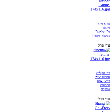
עזרא מילר
מושעה
מ"הפלאש"
בעקבות מעצרו
עדי פרל
בתי הקולנוע
חוזרים ב-27
במאי, אלה
הסרטים
שיוקרנו
עדי פרל