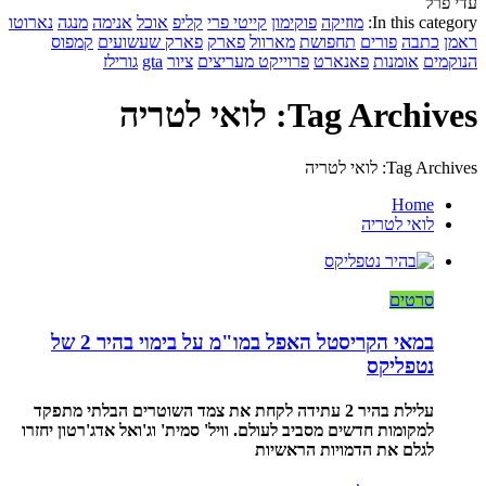
עדי פרל
In this category:
מוזיקה
פוקימון
קייטי פרי
קליפ
אוכל
אנימה
מנגה
נארוטו
ראמן
כתבה
פורים
תחפושת
מארוול
פארק
פארק שעשועים
קמפוס
הנוקמים
אומנות
פאנארט
פרוייקט מעריצים
ציור
gta
גורילז
Tag Archives: לואי לטריה
Tag Archives: לואי לטריה
Home
לואי לטריה
סרטים
במאי הקריסטל האפל במו"מ על בימוי בהיר 2 של
נטפליקס
עלילת בהיר 2 עתידה לקחת את צמד השוטרים הבלתי מתפקד
למקומות חדשים מסביב לעולם. וויל' סמית' וג'ואל אדג'רטון יחזרו
לגלם את הדמויות הראשיות