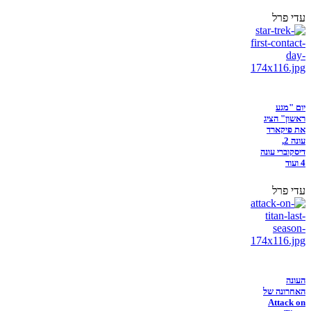
עדי פרל
יום "מגע
ראשון" הציג
את פיקארד
עונה 2,
דיסקוברי עונה
4 ועוד
עדי פרל
העונה
האחרונה של
Attack on