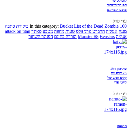
קומיקס של
הפנתר השחור
מופצות בחינם
עדי פרל
Zombie 100
Bucket List of the Dead
In this category:
ביקורת
כתבה
מנגה
אנגליה
הרברט גורג' וולס
טעות
מחווה
מטבע
פאונד
attack on titan
אנימה
Beastars
Monster #8
הורדה בחינם
הפנתר השחור
פוקימון חוגג
25 שנה עם
קליפ חדש של
קייטי פרי
עדי פרל
ארבעה