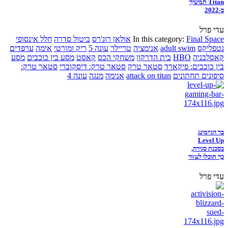
Titan תמשיך
ב-2022
עדי פרל
Final Space
In this category:
אולאן רוג'רס
ביטול סדרה
חלל אינסופי
נטפליקס
adult swim
אנימציה
טריילר
עונה 5
ריק ומורטי
אימה
ערפדים
קאסלבניה
HBO
בית הדרקון
משחקי הכס
קאסט
מסע בין כוכבים
מסע
בין כוכבים: פיקארד
סטאר טרק
סטאר טרק: דיסקוברי
סטאר טרק:
סיפונים תחתונים
attack on titan
אנימה
מנגה
עונה 4
בר הגיימינג
Level Up
בסכנת סגירה,
כך תוכלו לעזור
עדי פרל