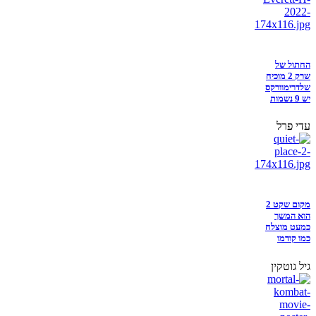
החתול של
שרק 2 מוכיח
שלדרימוורקס
יש 9 נשמות
עדי פרל
מקום שקט 2
הוא המשך
כמעט מוצלח
כמו קודמו
גיל גוטקין