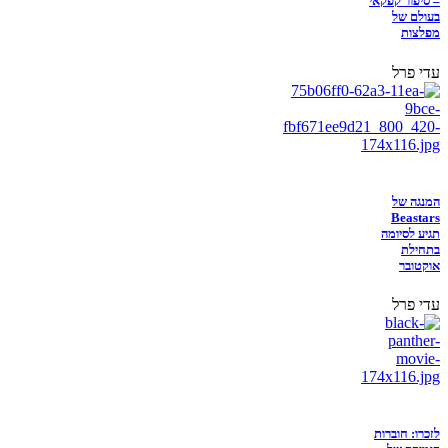
– סיפור קפקאי
בעולם של
מפלצות
עדי פרל
המנגה של
Beastars
תגיע לסיומה
בתחילת
אוקטובר
עדי פרל
לזכרו: חוברות