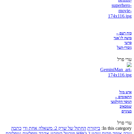
כוח רעם –
בושה לז'אנר
סרטי
גיבורי-העל
עדי פרל
איש מזל
התאומים –
הניסוי הקולנועי
שמכאיב
בעיניים
עדי פרל
In this category:
ביקורת
החתול של שרק 2: משאלה אחת ודי
כתבה
שרק
אימה
מקום שקט 2
HBO
מורטל קומבט
אהבה ומפלצות
נטפליקס