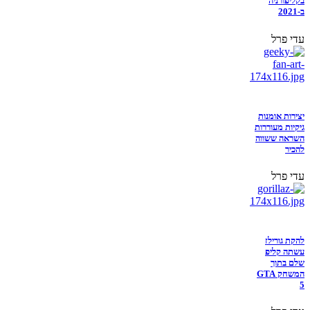
בקליפורניה
ב-2021
עדי פרל
יצירות אומנות
גיקיות מעוררות
השראה ששווה
להכיר
עדי פרל
להקת גורילז
עשתה קליפ
שלם בתוך
המשחק GTA
5