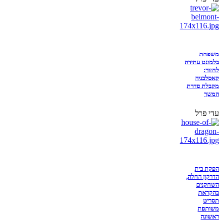
משפחת
בלמונט עתידה
לחזור:
קאסלבניה
מקבלת סדרת
המשך
עדי פרל
הפקת בית
הדרקון החלה,
השחקנים
בהקראת
תסריט
משותפת
ראשונה