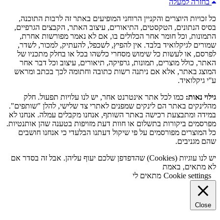
בחזרה למעלה
כל זכויות היוצרים והקניין הרוחני המופיעים באתר זה לרבות התוכנה,
בסיס הנתונים, הטקסטים, התיאורים, עיצוב האתר, הקבצים הגרפיים,
התמונות, וכל חומר אחר הכלולים בו, אם לא נאמר מפורשות אחרת,
שמורים לגיקלואיד בלבד. אין להפיץ, לשכפל, להעתיק, למכור, לשדר,
לפרסם, או לעשות כל שימוש מסחרי כלשהו בכל או בחלק מתכניו של
האתר, כולל מוצרים, תמונות, גרפיקה, תיאורים, עיצוב וכל דבר אחר
המוצג באתר, אלא אם ניתנה רשות כתובה וחתומה לכך בכתב ומראש
ע''י גיקלואיד.
גילוי נאות:
כמו לכל אתר אינטרנט אחר, יש לנו עלויות תפעול. חלק
מהלינקים באתר הם לינקים שמפנים לאתרי צד שלישי, להלן "שותפים".
במידה ומתבצעת רכישה באתר השותף, אנחנו מקבלים עמלה. אנחנו לא
מפרסמים ביקורות בתשלום או חוות דעת מזויפות בטענה שהן אותנטיות.
כל המוצרים מפורסמים על פי שיקול דעתנו הבלעדי כי אנחנו חושבים
שהם מגניבים.
יש לנו עוגיות (Cookies) שהדפדפן שלכם יעוף עליהן. אבל זה בסדר אם
לא מתאים, באמת
Cookie settings
מתאים לי
Close