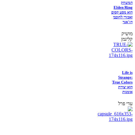
המשחק
Elden Ring
הוא מסע קסום
ואכזרי לחובבי
הז'אנר
מושיק
קלינמן
Life is
Strange:
True Colors
הוא יצירת
אומנות
עדי פרל