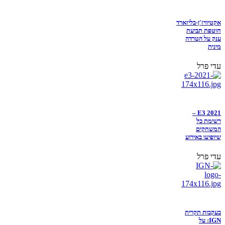
אקטיוויז'ן-בליזארד
חוטפת תביעת
ענק על הטרדה
מינית
עדי פרל
E3 2021 –
רשימת כל
המשחקים
שיופיעו באירוע
עדי פרל
בעקבות תקרית
IGN: על