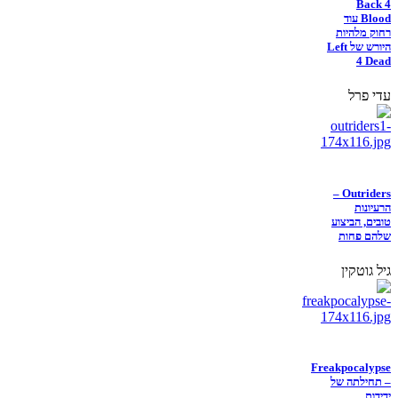
Back 4
Blood עוד
רחוק מלהיות
היורש של Left
4 Dead
עדי פרל
Outriders –
הרעיונות
טובים, הביצוע
שלהם פחות
גיל גוטקין
Freakpocalypse
– תחילתה של
ידידות