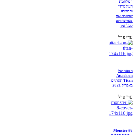
"מלחמת
העולמות"
והמטבע
שהוציא את
מעריצי וולס
למלחמה
עדי פרל
המנגה של
Attack on
Titan תסתיים
באפריל 2021
עדי פרל
Monster #8