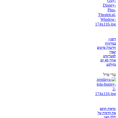
דיסני+
במדיניות
חדשה? סרטים
יעברו
לסטרימינג
אחרי 45 יום
בקולנוע
עדי פרל
זנדאיה תדבב
את הדמות של
לולה באני