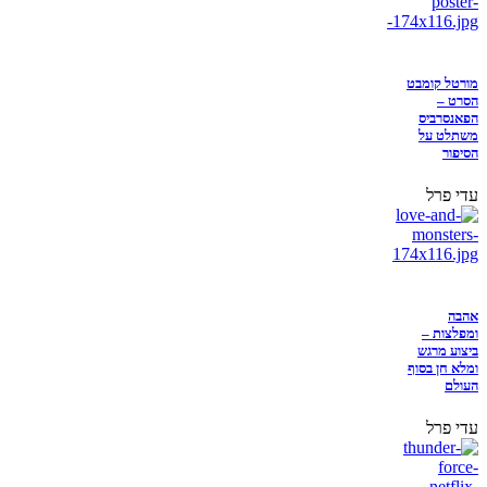
מורטל קומבט
הסרט –
הפאנסרביס
משתלט על
הסיפור
עדי פרל
אהבה
ומפלצות –
ביצוע מרגש
ומלא חן בסוף
העולם
עדי פרל