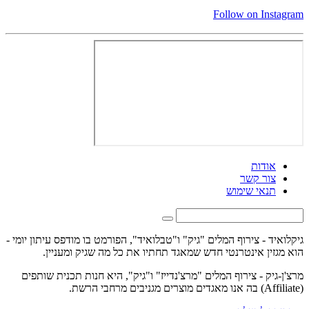
Follow on Instagram
אודות
צור קשר
תנאי שימוש
גיקלואיד - צירוף המלים "גיק" ו"טבלואיד", הפורמט בו מודפס עיתון יומי -
הוא מגזין אינטרנטי חדש שמאגד תחתיו את כל מה שגיק ומעניין.
מרצ'ן-גיק - צירוף המלים "מרצ'נדייז" ו"גיק", היא חנות תכנית שותפים
(Affiliate) בה אנו מאגדים מוצרים מגניבים מרחבי הרשת.