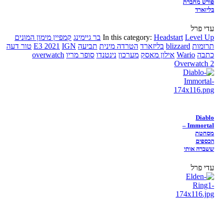
פורש מחברת
בליזארד
עדי פרל
Level Up
Headstart
In this category:
בר גיימינג
קמפיין מימון המונים
תרומות
blizzard
בליזארד
הטרדה מינית
תביעה
IGN
E3 2021
טור דעה
כתבה
Wario
אילון מאסק
מערכון
נינטנדו
סופר מריו
overwatch
Overwatch 2
Diablo
Immortal –
מסחטת
הכספים
ששברה אותי
עדי פרל