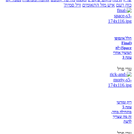
כוח רעם
איש מזל התאומים
וויל סמית'
חלל אינסופי
(Final
Space) לא
תמשיך אחרי
עונה 3
עדי פרל
ריק ומורטי
עונה 5
מתחילה מחר,
זה מה שצריך
לדעת
עדי פרל