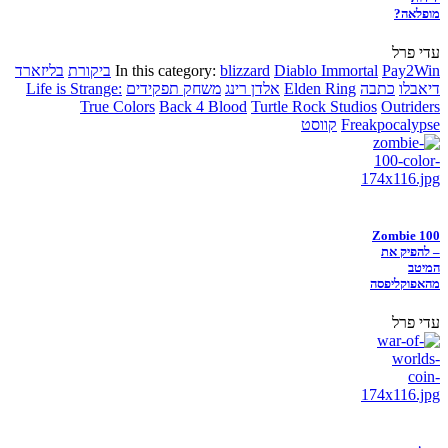
מופלאה?
עדי פרל
Pay2Win
Diablo Immortal
blizzard
In this category:
ביקורת
בליזארד
דיאבלו
כתבה
Elden Ring
אלדן רינג
משחק תפקידים
Life is Strange:
True Colors
Back 4 Blood
Turtle Rock Studios
Outriders
Freakpocalypse
קווסט
Zombie 100
– להפיק את
המיטב
מהאפוקליפסה
עדי פרל