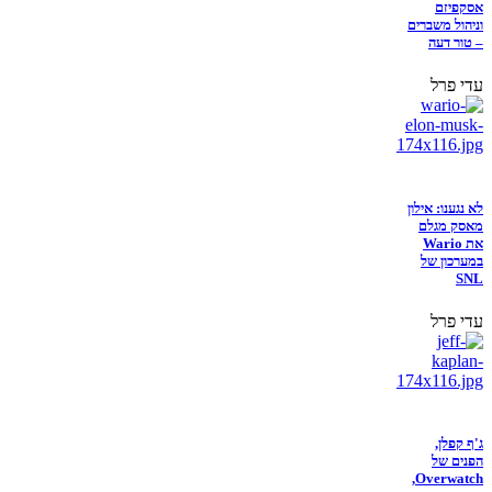
אסקפיזם
וניהול משברים
– טור דעה
עדי פרל
לא נגענו: אילון
מאסק מגלם
את Wario
במערכון של
SNL
עדי פרל
ג'ף קפלן,
הפנים של
Overwatch,