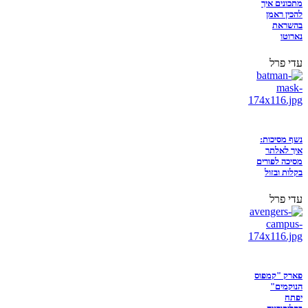
מתכונים איך
להכין ראמן
בהשראת
נארוטו
עדי פרל
נשף מסיכות:
איך לאלתר
מסיכה לפורים
בקלות ובזול
עדי פרל
פארק "קמפוס
הנוקמים"
יפתח