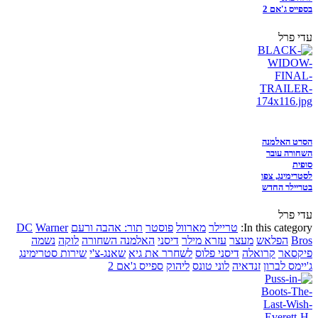
בספייס ג'אם 2
עדי פרל
הסרט האלמנה
השחורה עובר
סופית
לסטרימינג, צפו
בטריילר החדש
עדי פרל
In this category:
טריילר
מארוול
פוסטר
תור: אהבה ורעם
Warner
DC
Bros
הפלאש
מעצר
עזרא מילר
דיסני
האלמנה השחורה
לוקה
נשמה
פיקסאר
קרואלה
דיסני פלוס
לשחרר את גיא
שאנג-צ'י
שירות סטרימינג
ג'יימס לברון
זנדאיה
לוני טונס
ליהוק
ספייס ג'אם 2