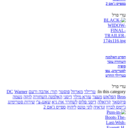
בספייס ג'אם 2
עדי פרל
הסרט האלמנה
השחורה עובר
סופית
לסטרימינג, צפו
בטריילר החדש
עדי פרל
In this category:
טריילר
מארוול
פוסטר
תור: אהבה ורעם
Warner
DC
Bros
הפלאש
מעצר
עזרא מילר
דיסני
האלמנה השחורה
לוקה
נשמה
פיקסאר
קרואלה
דיסני פלוס
לשחרר את גיא
שאנג-צ'י
שירות סטרימינג
ג'יימס לברון
זנדאיה
לוני טונס
ליהוק
ספייס ג'אם 2