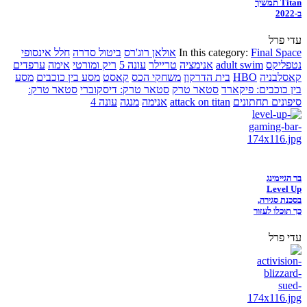
Titan תמשיך
ב-2022
עדי פרל
Final Space
In this category:
אולאן רוג'רס
ביטול סדרה
חלל אינסופי
נטפליקס
adult swim
אנימציה
טריילר
עונה 5
ריק ומורטי
אימה
ערפדים
קאסלבניה
HBO
בית הדרקון
משחקי הכס
קאסט
מסע בין כוכבים
מסע
בין כוכבים: פיקארד
סטאר טרק
סטאר טרק: דיסקוברי
סטאר טרק:
סיפונים תחתונים
attack on titan
אנימה
מנגה
עונה 4
בר הגיימינג
Level Up
בסכנת סגירה,
כך תוכלו לעזור
עדי פרל