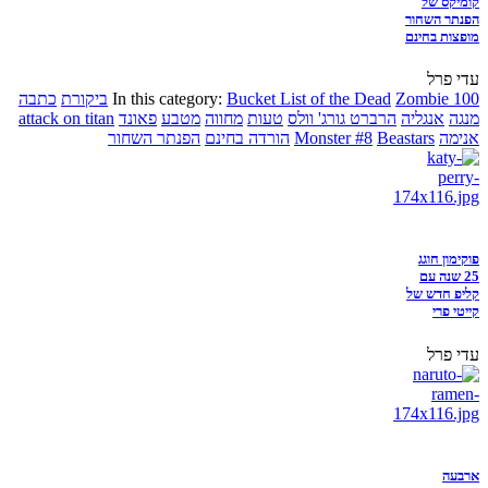
קומיקס של
הפנתר השחור
מופצות בחינם
עדי פרל
Zombie 100
Bucket List of the Dead
In this category:
ביקורת
כתבה
מנגה
אנגליה
הרברט גורג' וולס
טעות
מחווה
מטבע
פאונד
attack on titan
אנימה
Beastars
Monster #8
הורדה בחינם
הפנתר השחור
פוקימון חוגג
25 שנה עם
קליפ חדש של
קייטי פרי
עדי פרל
ארבעה