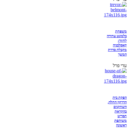
משפחת
בלמונט עתידה
לחזור:
קאסלבניה
מקבלת סדרת
המשך
עדי פרל
הפקת בית
הדרקון החלה,
השחקנים
בהקראת
תסריט
משותפת
ראשונה