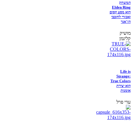
המשחק
Elden Ring
הוא מסע קסום
ואכזרי לחובבי
הז'אנר
מושיק
קלינמן
Life is
Strange:
True Colors
הוא יצירת
אומנות
עדי פרל