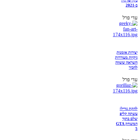
בקליפורניה
ב-2021
עדי פרל
יצירות אומנות
גיקיות מעוררות
השראה ששווה
להכיר
עדי פרל
להקת גורילז
עשתה קליפ
שלם בתוך
המשחק GTA
5