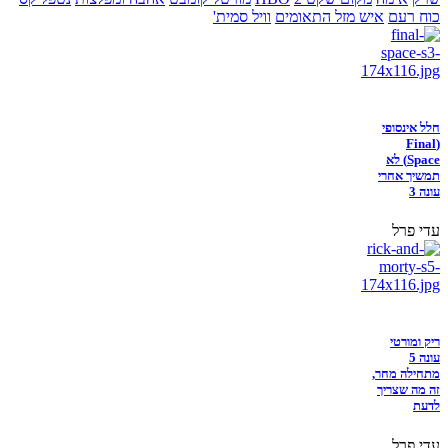
כוח רעם
איש מזל התאומים
וויל סמית'
חלל אינסופי
(Final
Space) לא
תמשיך אחרי
עונה 3
עדי פרל
ריק ומורטי
עונה 5
מתחילה מחר,
זה מה שצריך
לדעת
עדי פרל