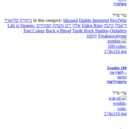
מופלאה?
עדי פרל
Pay2Win
Diablo Immortal
blizzard
In this category:
ביקורת
בליזארד
דיאבלו
כתבה
Elden Ring
אלדן רינג
משחק תפקידים
Life is Strange:
True Colors
Back 4 Blood
Turtle Rock Studios
Outriders
Freakpocalypse
קווסט
Zombie 100
– להפיק את
המיטב
מהאפוקליפסה
עדי פרל