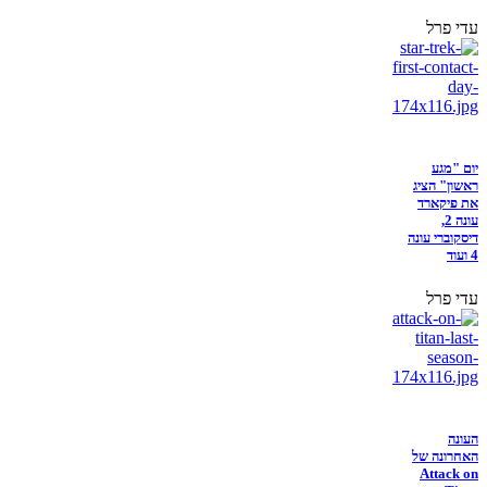
עדי פרל
יום "מגע
ראשון" הציג
את פיקארד
עונה 2,
דיסקוברי עונה
4 ועוד
עדי פרל
העונה
האחרונה של
Attack on