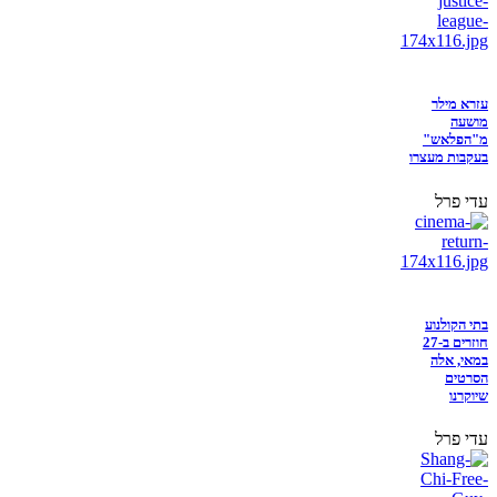
עזרא מילר
מושעה
מ"הפלאש"
בעקבות מעצרו
עדי פרל
בתי הקולנוע
חוזרים ב-27
במאי, אלה
הסרטים
שיוקרנו
עדי פרל