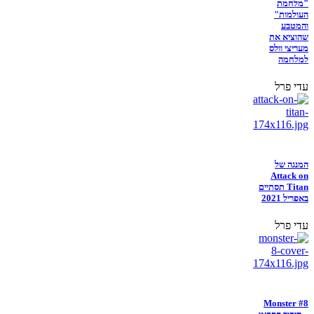
"מלחמת
העולמות"
והמטבע
שהוציא את
מעריצי וולס
למלחמה
עדי פרל
המנגה של
Attack on
Titan תסתיים
באפריל 2021
עדי פרל
Monster #8