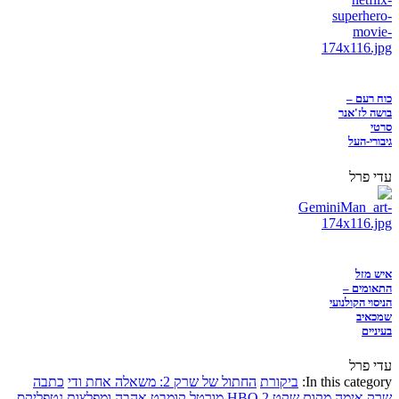
כוח רעם –
בושה לז'אנר
סרטי
גיבורי-העל
עדי פרל
איש מזל
התאומים –
הניסוי הקולנועי
שמכאיב
בעיניים
עדי פרל
In this category:
ביקורת
החתול של שרק 2: משאלה אחת ודי
כתבה
שרק
אימה
מקום שקט 2
HBO
מורטל קומבט
אהבה ומפלצות
נטפליקס