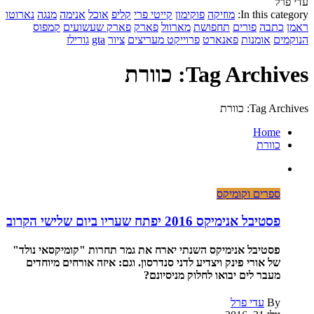
עדי פרל
In this category:
מוזיקה
פוקימון
קייטי פרי
קליפ
אוכל
אנימה
מנגה
נארוטו
ראמן
כתבה
פורים
תחפושת
מארוול
פארק
פארק שעשועים
קמפוס
הנוקמים
אומנות
פאנארט
פרוייקט מעריצים
ציור
gta
גורילז
Tag Archives: כוורת
Tag Archives: כוורת
Home
כוורת
ספרים וקומיקס
פסטיבל אנימיקס 2016 יפתח שעריו ביום שלישי הקרוב
פסטיבל אנימיקס השנתי יארח את גמר תחרות "קומיקסאי נולד"
של אורי פינק ויצדיע לדני סנדרסון. וגם: איזה אורחים מיוחדים
מעבר לים יבואו לחלוק מניסיונם?
By
עדי פרל