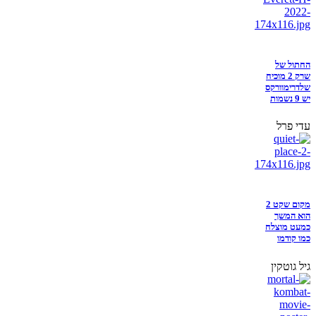
החתול של
שרק 2 מוכיח
שלדרימוורקס
יש 9 נשמות
עדי פרל
מקום שקט 2
הוא המשך
כמעט מוצלח
כמו קודמו
גיל גוטקין