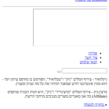
אודות
צור קשר
תנאי שימוש
גיקלואיד - צירוף המלים "גיק" ו"טבלואיד", הפורמט בו מודפס עיתון יומי -
הוא מגזין אינטרנטי חדש שמאגד תחתיו את כל מה שגיק ומעניין.
מרצ'ן-גיק - צירוף המלים "מרצ'נדייז" ו"גיק", היא חנות תכנית שותפים
(Affiliate) בה אנו מאגדים מוצרים מגניבים מרחבי הרשת.
בחזרה למעלה