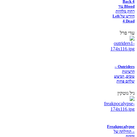
Back 4
Blood עוד
רחוק מלהיות
היורש של Left
4 Dead
עדי פרל
Outriders –
הרעיונות
טובים, הביצוע
שלהם פחות
גיל גוטקין
Freakpocalypse
– תחילתה של
ידידות