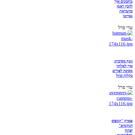
מתכונים איך
להכין ראמן
בהשראת
נארוטו
עדי פרל
נשף מסיכות:
איך לאלתר
מסיכה לפורים
בקלות ובזול
עדי פרל
פארק "קמפוס
הנוקמים"
יפתח