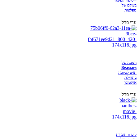
– סיפור קפקאי
בעולם של
מפלצות
עדי פרל
המנגה של
Beastars
תגיע לסיומה
בתחילת
אוקטובר
עדי פרל
לזכרו: חוברות