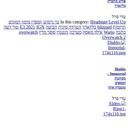
פורש מחברת
בליזארד
עדי פרל
Level Up
Headstart
In this category:
בר גיימינג
קמפיין מימון המונים
תרומות
blizzard
בליזארד
הטרדה מינית
תביעה
IGN
E3 2021
טור דעה
כתבה
Wario
אילון מאסק
מערכון
נינטנדו
סופר מריו
overwatch
Overwatch 2
Diablo
Immortal –
מסחטת
הכספים
ששברה אותי
עדי פרל