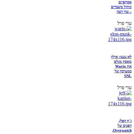
אסקפיזם
וניהול משברים
– טור דעה
עדי פרל
לא נגענו: אילון
מאסק מגלם
את Wario
במערכון של
SNL
עדי פרל
ג'ף קפלן,
הפנים של
Overwatch,