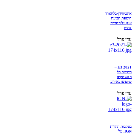
אקטיוויז'ן-בליזארד
חוטפת תביעת
ענק על הטרדה
מינית
עדי פרל
E3 2021 –
רשימת כל
המשחקים
שיופיעו באירוע
עדי פרל
בעקבות תקרית
IGN: על