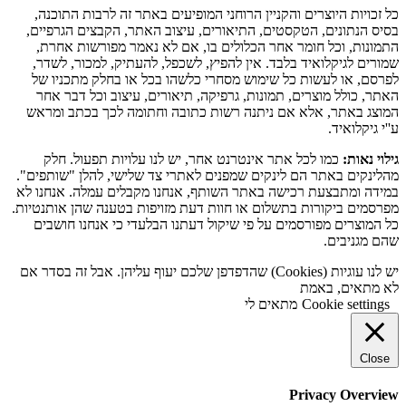
כל זכויות היוצרים והקניין הרוחני המופיעים באתר זה לרבות התוכנה,
בסיס הנתונים, הטקסטים, התיאורים, עיצוב האתר, הקבצים הגרפיים,
התמונות, וכל חומר אחר הכלולים בו, אם לא נאמר מפורשות אחרת,
שמורים לגיקלואיד בלבד. אין להפיץ, לשכפל, להעתיק, למכור, לשדר,
לפרסם, או לעשות כל שימוש מסחרי כלשהו בכל או בחלק מתכניו של
האתר, כולל מוצרים, תמונות, גרפיקה, תיאורים, עיצוב וכל דבר אחר
המוצג באתר, אלא אם ניתנה רשות כתובה וחתומה לכך בכתב ומראש
ע''י גיקלואיד.
גילוי נאות:
כמו לכל אתר אינטרנט אחר, יש לנו עלויות תפעול. חלק
מהלינקים באתר הם לינקים שמפנים לאתרי צד שלישי, להלן "שותפים".
במידה ומתבצעת רכישה באתר השותף, אנחנו מקבלים עמלה. אנחנו לא
מפרסמים ביקורות בתשלום או חוות דעת מזויפות בטענה שהן אותנטיות.
כל המוצרים מפורסמים על פי שיקול דעתנו הבלעדי כי אנחנו חושבים
שהם מגניבים.
יש לנו עוגיות (Cookies) שהדפדפן שלכם יעוף עליהן. אבל זה בסדר אם
לא מתאים, באמת
Cookie settings
מתאים לי
Close
Privacy Overview