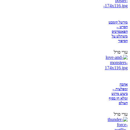
מורטל קומבט
הסרט –
הפאנסרביס
משתלט על
הסיפור
עדי פרל
אהבה
ומפלצות –
ביצוע מרגש
ומלא חן בסוף
העולם
עדי פרל