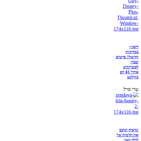
דיסני+
במדיניות
חדשה? סרטים
יעברו
לסטרימינג
אחרי 45 יום
בקולנוע
עדי פרל
זנדאיה תדבב
את הדמות של
לולה באני