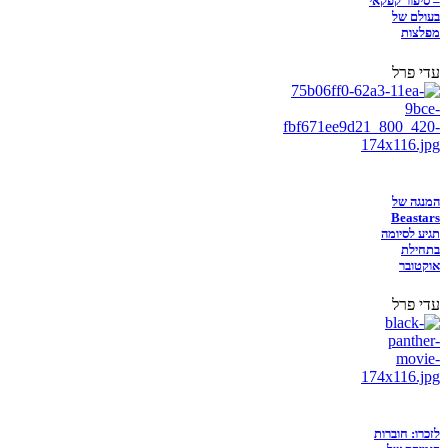
– סיפור קפקאי
בעולם של
מפלצות
עדי פרל
המנגה של
Beastars
תגיע לסיומה
בתחילת
אוקטובר
עדי פרל
לזכרו: חוברות