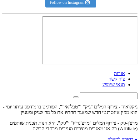
Follow on Instagram
אודות
צור קשר
תנאי שימוש
גיקלואיד - צירוף המלים "גיק" ו"טבלואיד", הפורמט בו מודפס עיתון יומי -
הוא מגזין אינטרנטי חדש שמאגד תחתיו את כל מה שגיק ומעניין.
מרצ'ן-גיק - צירוף המלים "מרצ'נדייז" ו"גיק", היא חנות תכנית שותפים
(Affiliate) בה אנו מאגדים מוצרים מגניבים מרחבי הרשת.
בחזרה למעלה