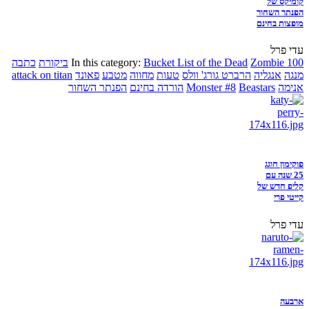
קומיקס של
הפנתר השחור
מופצות בחינם
עדי פרל
Zombie 100
Bucket List of the Dead
In this category:
ביקורת
כתבה
מנגה
אנגליה
הרברט גורג' וולס
טעות
מחווה
מטבע
פאונד
attack on titan
אנימה
Beastars
Monster #8
הורדה בחינם
הפנתר השחור
פוקימון חוגג
25 שנה עם
קליפ חדש של
קייטי פרי
עדי פרל
ארבעה