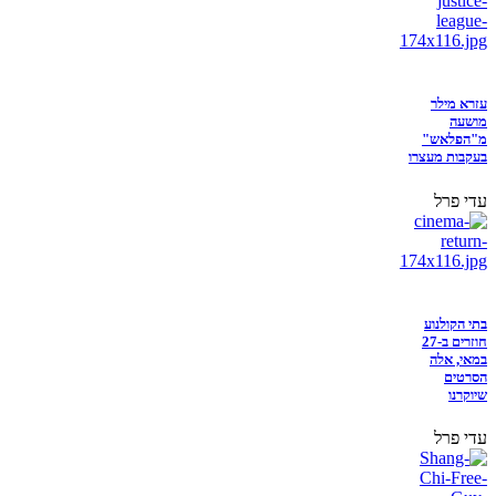
עזרא מילר
מושעה
מ"הפלאש"
בעקבות מעצרו
עדי פרל
בתי הקולנוע
חוזרים ב-27
במאי, אלה
הסרטים
שיוקרנו
עדי פרל