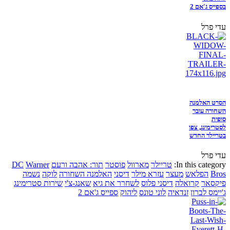
בספייס ג'אם 2
עדי פרל
הסרט האלמנה
השחורה עובר
סופית
לסטרימינג, צפו
בטריילר החדש
עדי פרל
In this category:
טריילר
מארוול
פוסטר
תור: אהבה ורעם
Warner
DC
Bros
הפלאש
מעצר
עזרא מילר
דיסני
האלמנה השחורה
לוקה
נשמה
פיקסאר
קרואלה
דיסני פלוס
לשחרר את גיא
שאנג-צ'י
שירות סטרימינג
ג'יימס לברון
זנדאיה
לוני טונס
ליהוק
ספייס ג'אם 2