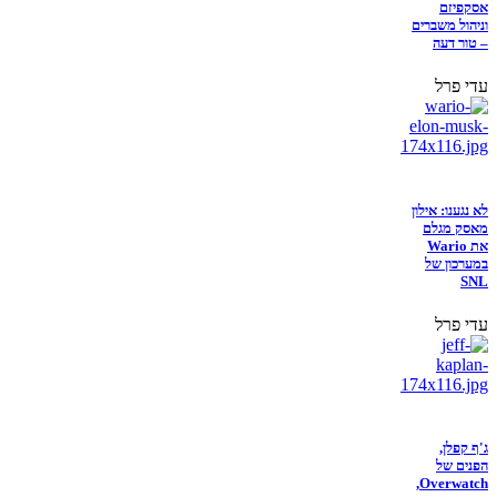
אסקפיזם
וניהול משברים
– טור דעה
עדי פרל
לא נגענו: אילון
מאסק מגלם
את Wario
במערכון של
SNL
עדי פרל
ג'ף קפלן,
הפנים של
Overwatch,