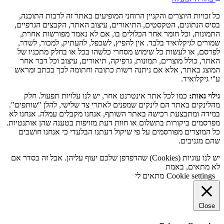
כל זכויות היוצרים והקניין הרוחני המופיעים באתר זה לרבות התוכנה,
בסיס הנתונים, הטקסטים, התיאורים, עיצוב האתר, הקבצים הגרפיים,
התמונות, וכל חומר אחר הכלולים בו, אם לא נאמר מפורשות אחרת,
שמורים לגיקלואיד בלבד. אין להפיץ, לשכפל, להעתיק, למכור, לשדר,
לפרסם, או לעשות כל שימוש מסחרי כלשהו בכל או בחלק מתכניו של
האתר, כולל מוצרים, תמונות, גרפיקה, תיאורים, עיצוב וכל דבר אחר
המוצג באתר, אלא אם ניתנה רשות כתובה וחתומה לכך בכתב ומראש
ע''י גיקלואיד.
גילוי נאות:
כמו לכל אתר אינטרנט אחר, יש לנו עלויות תפעול. חלק
מהלינקים באתר הם לינקים שמפנים לאתרי צד שלישי, להלן "שותפים".
במידה ומתבצעת רכישה באתר השותף, אנחנו מקבלים עמלה. אנחנו לא
מפרסמים ביקורות בתשלום או חוות דעת מזויפות בטענה שהן אותנטיות.
כל המוצרים מפורסמים על פי שיקול דעתנו הבלעדי כי אנחנו חושבים
שהם מגניבים.
יש לנו עוגיות (Cookies) שהדפדפן שלכם יעוף עליהן. אבל זה בסדר אם
לא מתאים, באמת
Cookie settings
מתאים לי
Close