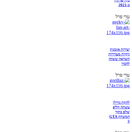
בקליפורניה
ב-2021
עדי פרל
יצירות אומנות
גיקיות מעוררות
השראה ששווה
להכיר
עדי פרל
להקת גורילז
עשתה קליפ
שלם בתוך
המשחק GTA
5