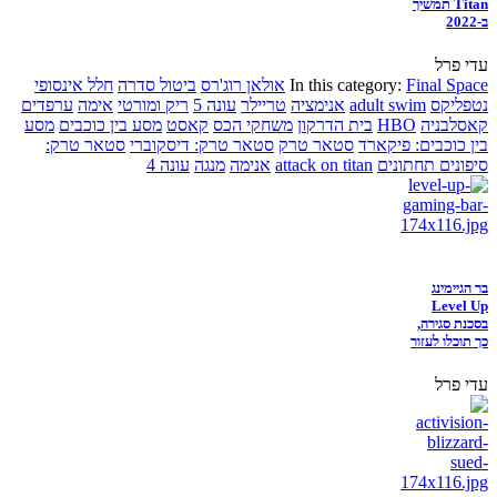
Titan תמשיך
ב-2022
עדי פרל
Final Space
In this category:
אולאן רוג'רס
ביטול סדרה
חלל אינסופי
נטפליקס
adult swim
אנימציה
טריילר
עונה 5
ריק ומורטי
אימה
ערפדים
קאסלבניה
HBO
בית הדרקון
משחקי הכס
קאסט
מסע בין כוכבים
מסע
בין כוכבים: פיקארד
סטאר טרק
סטאר טרק: דיסקוברי
סטאר טרק:
סיפונים תחתונים
attack on titan
אנימה
מנגה
עונה 4
בר הגיימינג
Level Up
בסכנת סגירה,
כך תוכלו לעזור
עדי פרל