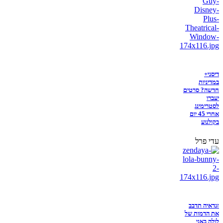
דיסני+
במדיניות
חדשה? סרטים
יעברו
לסטרימינג
אחרי 45 יום
בקולנוע
עדי פרל
זנדאיה תדבב
את הדמות של
לולה באני