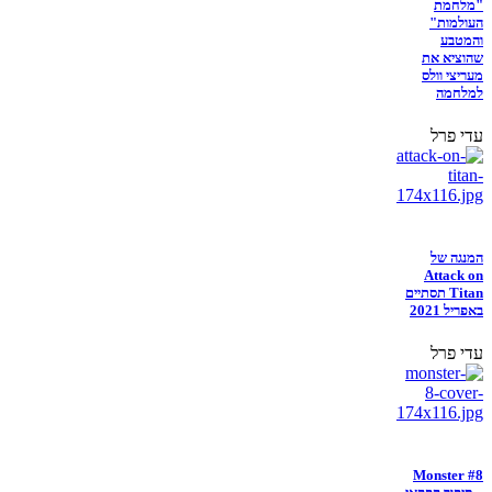
"מלחמת
העולמות"
והמטבע
שהוציא את
מעריצי וולס
למלחמה
עדי פרל
המנגה של
Attack on
Titan תסתיים
באפריל 2021
עדי פרל
Monster #8