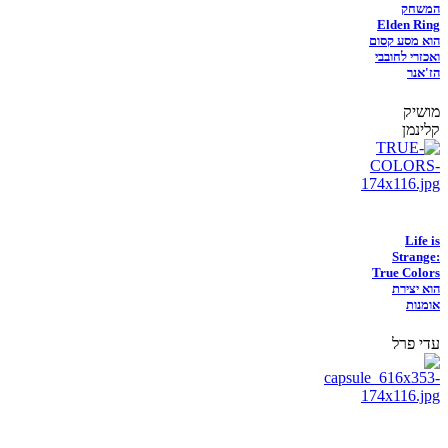
המשחק
Elden Ring
הוא מסע קסום
ואכזרי לחובבי
הז'אנר
מושיק
קלינמן
Life is
Strange:
True Colors
הוא יצירת
אומנות
עדי פרל