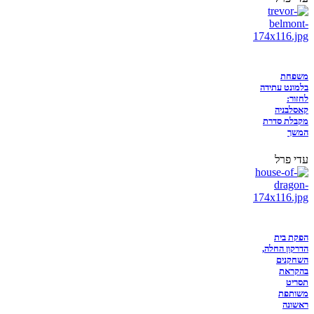
משפחת
בלמונט עתידה
לחזור:
קאסלבניה
מקבלת סדרת
המשך
עדי פרל
הפקת בית
הדרקון החלה,
השחקנים
בהקראת
תסריט
משותפת
ראשונה