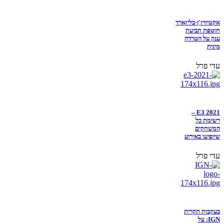
אקטיוויז'ן-בליזארד
חוטפת תביעת
ענק על הטרדה
מינית
עדי פרל
E3 2021 –
רשימת כל
המשחקים
שיופיעו באירוע
עדי פרל
בעקבות תקרית
IGN: על