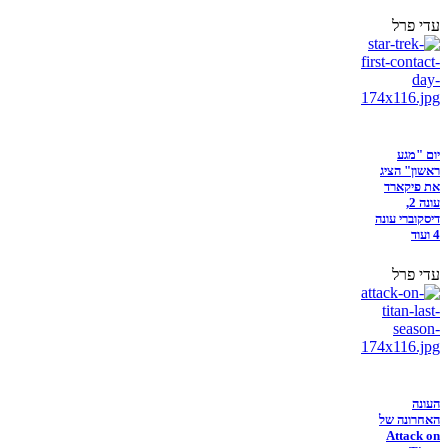
עדי פרל
יום "מגע
ראשון" הציג
את פיקארד
עונה 2,
דיסקוברי עונה
4 ועוד
עדי פרל
העונה
האחרונה של
Attack on