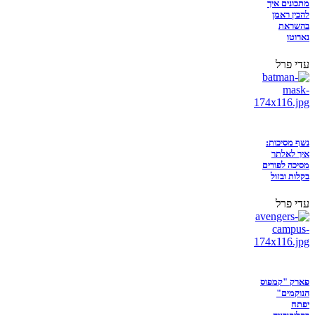
מתכונים איך
להכין ראמן
בהשראת
נארוטו
עדי פרל
נשף מסיכות:
איך לאלתר
מסיכה לפורים
בקלות ובזול
עדי פרל
פארק "קמפוס
הנוקמים"
יפתח