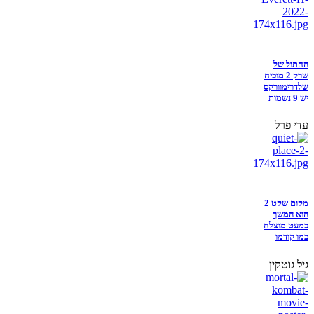
החתול של
שרק 2 מוכיח
שלדרימוורקס
יש 9 נשמות
עדי פרל
מקום שקט 2
הוא המשך
כמעט מוצלח
כמו קודמו
גיל גוטקין