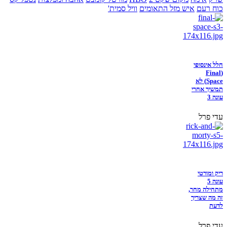
כוח רעם
איש מזל התאומים
וויל סמית'
חלל אינסופי
(Final
Space) לא
תמשיך אחרי
עונה 3
עדי פרל
ריק ומורטי
עונה 5
מתחילה מחר,
זה מה שצריך
לדעת
עדי פרל