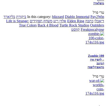
מופלאה?
עדי פרל
Pay2Win
Diablo Immortal
blizzard
In this category:
ביקורת
בליזארד
דיאבלו
כתבה
Elden Ring
אלדן רינג
משחק תפקידים
Life is Strange:
True Colors
Back 4 Blood
Turtle Rock Studios
Outriders
Freakpocalypse
קווסט
Zombie 100
– להפיק את
המיטב
מהאפוקליפסה
עדי פרל