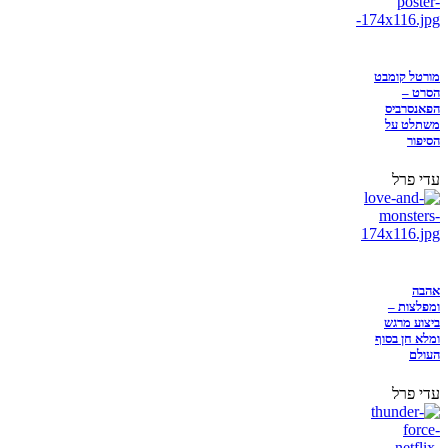
מורטל קומבט
הסרט –
הפאנסרביס
משתלט על
הסיפור
עדי פרל
אהבה
ומפלצות –
ביצוע מרגש
ומלא חן בסוף
העולם
עדי פרל