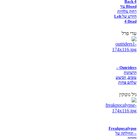
Back 4
Blood עוד
רחוק מלהיות
היורש של Left
4 Dead
עדי פרל
Outriders –
הרעיונות
טובים, הביצוע
שלהם פחות
גיל גוטקין
Freakpocalypse
– תחילתה של
ידידות