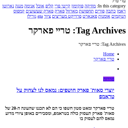
עדי פרל
In this category:
מוזיקה
פוקימון
קייטי פרי
קליפ
אוכל
אנימה
מנגה
נארוטו
ראמן
כתבה
פורים
תחפושת
מארוול
פארק
פארק שעשועים
קמפוס
הנוקמים
אומנות
פאנארט
פרוייקט מעריצים
ציור
gta
גורילז
Tag Archives: טריי פארקר
Tag Archives: טריי פארקר
Home
טריי פארקר
סדרות
יוצרי סאות' פארק חושפים: נמאס לנו לצחוק על
טראמפ
טריי פארקר ומאט סטון חשפו כי הם לא תכננו שהעונה ה-20 של
סאות' פארק תעסוק כולה בטראמפ, ומסבירים באופן ציורי מדוע
נמאס להם לעסוק בו