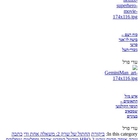
כוח רעם –
בושה לז'אנר
סרטי
גיבורי-העל
עדי פרל
איש מזל
התאומים –
הניסוי הקולנועי
שמכאיב
בעיניים
עדי פרל
In this category:
ביקורת
החתול של שרק 2: משאלה אחת ודי
כתבה
שרק
אימה
מקום שקט 2
HBO
מורטל קומבט
אהבה ומפלצות
נטפליקס