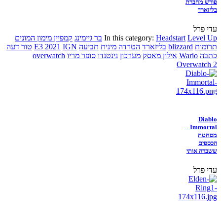
פורש מחברת
בליזארד
עדי פרל
Level Up
Headstart
In this category:
בר גיימינג
קמפיין מימון המונים
תרומות
blizzard
בליזארד
הטרדה מינית
תביעה
IGN
E3 2021
טור דעה
כתבה
Wario
אילון מאסק
מערכון
נינטנדו
סופר מריו
overwatch
Overwatch 2
Diablo
Immortal –
מסחטת
הכספים
ששברה אותי
עדי פרל