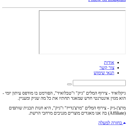
אודות
צור קשר
תנאי שימוש
גיקלואיד - צירוף המלים "גיק" ו"טבלואיד", הפורמט בו מודפס עיתון יומי -
הוא מגזין אינטרנטי חדש שמאגד תחתיו את כל מה שגיק ומעניין.
מרצ'ן-גיק - צירוף המלים "מרצ'נדייז" ו"גיק", היא חנות תכנית שותפים
(Affiliate) בה אנו מאגדים מוצרים מגניבים מרחבי הרשת.
בחזרה למעלה