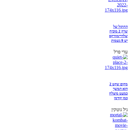
החתול של
שרק 2 מוכיח
שלדרימוורקס
יש 9 נשמות
עדי פרל
מקום שקט 2
הוא המשך
כמעט מוצלח
כמו קודמו
גיל גוטקין