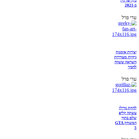
בקליפורניה
ב-2021
עדי פרל
יצירות אומנות
גיקיות מעוררות
השראה ששווה
להכיר
עדי פרל
להקת גורילז
עשתה קליפ
שלם בתוך
המשחק GTA
5