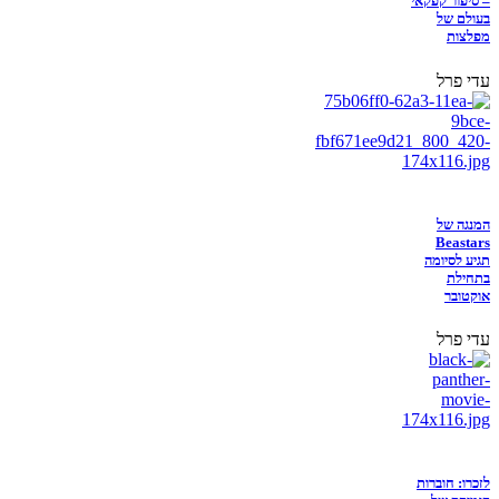
– סיפור קפקאי
בעולם של
מפלצות
עדי פרל
המנגה של
Beastars
תגיע לסיומה
בתחילת
אוקטובר
עדי פרל
לזכרו: חוברות