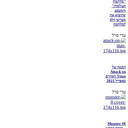
"מלחמת
העולמות"
והמטבע
שהוציא את
מעריצי וולס
למלחמה
עדי פרל
המנגה של
Attack on
Titan תסתיים
באפריל 2021
עדי פרל
Monster #8