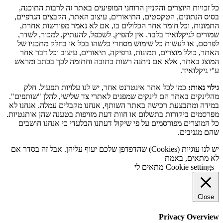
כל זכויות היוצרים והקניין הרוחני המופיעים באתר זה לרבות התוכנה,
בסיס הנתונים, הטקסטים, התיאורים, עיצוב האתר, הקבצים הגרפיים,
התמונות, וכל חומר אחר הכלולים בו, אם לא נאמר מפורשות אחרת,
שמורים לגיקלואיד בלבד. אין להפיץ, לשכפל, להעתיק, למכור, לשדר,
לפרסם, או לעשות כל שימוש מסחרי כלשהו בכל או בחלק מתכניו של
האתר, כולל מוצרים, תמונות, גרפיקה, תיאורים, עיצוב וכל דבר אחר
המוצג באתר, אלא אם ניתנה רשות כתובה וחתומה לכך בכתב ומראש
ע''י גיקלואיד.
גילוי נאות:
כמו לכל אתר אינטרנט אחר, יש לנו עלויות תפעול. חלק
מהלינקים באתר הם לינקים שמפנים לאתרי צד שלישי, להלן "שותפים".
במידה ומתבצעת רכישה באתר השותף, אנחנו מקבלים עמלה. אנחנו לא
מפרסמים ביקורות בתשלום או חוות דעת מזויפות בטענה שהן אותנטיות.
כל המוצרים מפורסמים על פי שיקול דעתנו הבלעדי כי אנחנו חושבים
שהם מגניבים.
יש לנו עוגיות (Cookies) שהדפדפן שלכם יעוף עליהן. אבל זה בסדר אם
לא מתאים, באמת
Cookie settings
מתאים לי
Close
Privacy Overview