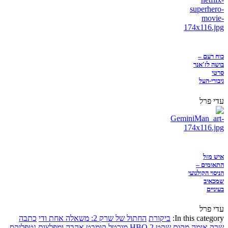
כוח רעם –
בושה לז'אנר
סרטי
גיבורי-העל
עדי פרל
איש מזל
התאומים –
הניסוי הקולנועי
שמכאיב
בעיניים
עדי פרל
In this category:
ביקורת
החתול של שרק 2: משאלה אחת ודי
כתבה
שרק
אימה
מקום שקט 2
HBO
מורטל קומבט
אהבה ומפלצות
נטפליקס