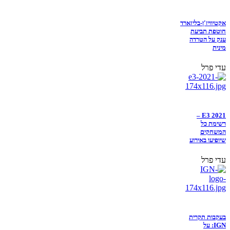
אקטיוויז'ן-בליזארד
חוטפת תביעת
ענק על הטרדה
מינית
עדי פרל
E3 2021 –
רשימת כל
המשחקים
שיופיעו באירוע
עדי פרל
בעקבות תקרית
IGN: על