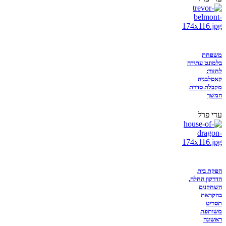
משפחת
בלמונט עתידה
לחזור:
קאסלבניה
מקבלת סדרת
המשך
עדי פרל
הפקת בית
הדרקון החלה,
השחקנים
בהקראת
תסריט
משותפת
ראשונה