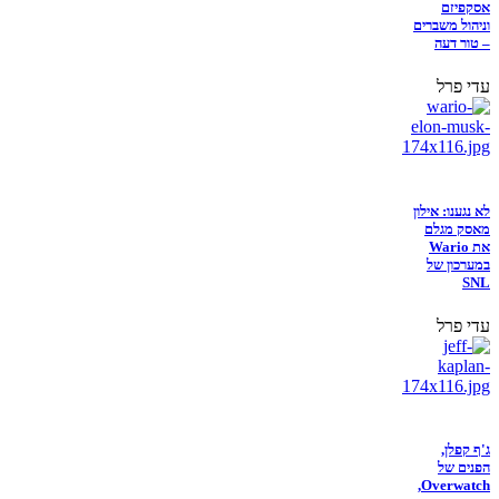
אסקפיזם
וניהול משברים
– טור דעה
עדי פרל
לא נגענו: אילון
מאסק מגלם
את Wario
במערכון של
SNL
עדי פרל
ג'ף קפלן,
הפנים של
Overwatch,