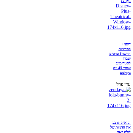
דיסני+
במדיניות
חדשה? סרטים
יעברו
לסטרימינג
אחרי 45 יום
בקולנוע
עדי פרל
זנדאיה תדבב
את הדמות של
לולה באני