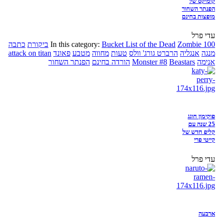
קומיקס של
הפנתר השחור
מופצות בחינם
עדי פרל
Zombie 100
Bucket List of the Dead
In this category:
ביקורת
כתבה
מנגה
אנגליה
הרברט גורג' וולס
טעות
מחווה
מטבע
פאונד
attack on titan
אנימה
Beastars
Monster #8
הורדה בחינם
הפנתר השחור
פוקימון חוגג
25 שנה עם
קליפ חדש של
קייטי פרי
עדי פרל
ארבעה