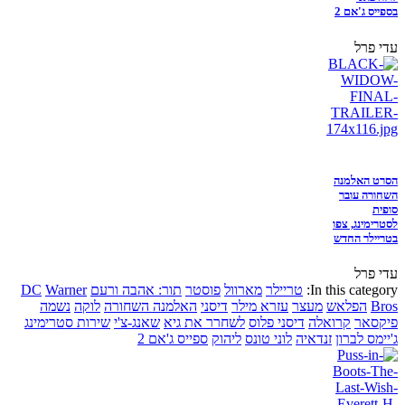
בספייס ג'אם 2
עדי פרל
הסרט האלמנה
השחורה עובר
סופית
לסטרימינג, צפו
בטריילר החדש
עדי פרל
In this category:
טריילר
מארוול
פוסטר
תור: אהבה ורעם
Warner
DC
Bros
הפלאש
מעצר
עזרא מילר
דיסני
האלמנה השחורה
לוקה
נשמה
פיקסאר
קרואלה
דיסני פלוס
לשחרר את גיא
שאנג-צ'י
שירות סטרימינג
ג'יימס לברון
זנדאיה
לוני טונס
ליהוק
ספייס ג'אם 2