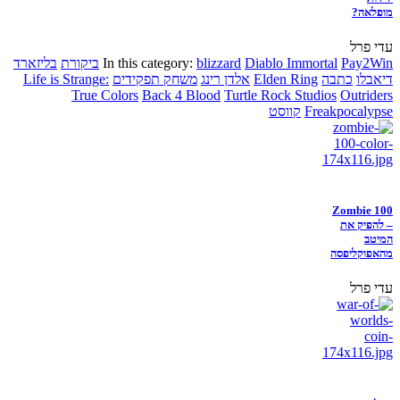
מופלאה?
עדי פרל
Pay2Win
Diablo Immortal
blizzard
In this category:
ביקורת
בליזארד
דיאבלו
כתבה
Elden Ring
אלדן רינג
משחק תפקידים
Life is Strange:
True Colors
Back 4 Blood
Turtle Rock Studios
Outriders
Freakpocalypse
קווסט
Zombie 100
– להפיק את
המיטב
מהאפוקליפסה
עדי פרל