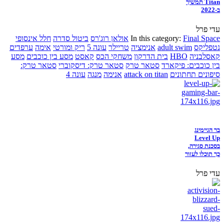
Titan תמשיך
ב-2022
עדי פרל
Final Space
In this category:
אולאן רוג'רס
ביטול סדרה
חלל אינסופי
נטפליקס
adult swim
אנימציה
טריילר
עונה 5
ריק ומורטי
אימה
ערפדים
קאסלבניה
HBO
בית הדרקון
משחקי הכס
קאסט
מסע בין כוכבים
מסע
בין כוכבים: פיקארד
סטאר טרק
סטאר טרק: דיסקוברי
סטאר טרק:
סיפונים תחתונים
attack on titan
אנימה
מנגה
עונה 4
בר הגיימינג
Level Up
בסכנת סגירה,
כך תוכלו לעזור
עדי פרל