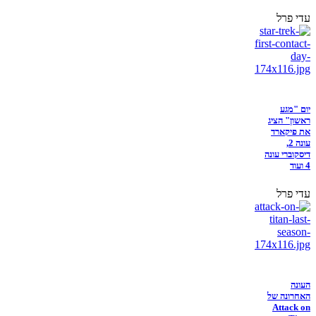
עדי פרל
יום "מגע
ראשון" הציג
את פיקארד
עונה 2,
דיסקוברי עונה
4 ועוד
עדי פרל
העונה
האחרונה של
Attack on