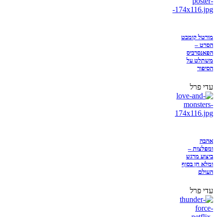
מורטל קומבט
הסרט –
הפאנסרביס
משתלט על
הסיפור
עדי פרל
אהבה
ומפלצות –
ביצוע מרגש
ומלא חן בסוף
העולם
עדי פרל