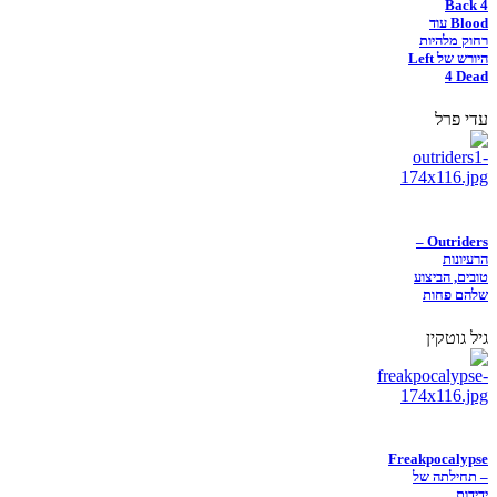
Back 4
Blood עוד
רחוק מלהיות
היורש של Left
4 Dead
עדי פרל
Outriders –
הרעיונות
טובים, הביצוע
שלהם פחות
גיל גוטקין
Freakpocalypse
– תחילתה של
ידידות