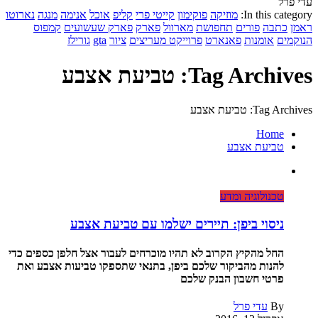
עדי פרל
In this category:
מוזיקה
פוקימון
קייטי פרי
קליפ
אוכל
אנימה
מנגה
נארוטו
ראמן
כתבה
פורים
תחפושת
מארוול
פארק
פארק שעשועים
קמפוס
הנוקמים
אומנות
פאנארט
פרוייקט מעריצים
ציור
gta
גורילז
Tag Archives: טביעת אצבע
Tag Archives: טביעת אצבע
Home
טביעת אצבע
טכנולוגיה ומדע
ניסוי ביפן: תיירים ישלמו עם טביעת אצבע
החל מהקיץ הקרוב לא תהיו מוכרחים לעבור אצל חלפן כספים כדי
להנות מהביקור שלכם ביפן, בתנאי שתספקו טביעות אצבע ואת
פרטי חשבון הבנק שלכם
By
עדי פרל