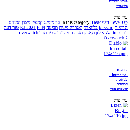
פורש מחברת
בליזארד
עדי פרל
Level Up
Headstart
In this category:
בר גיימינג
קמפיין מימון המונים
תרומות
blizzard
בליזארד
הטרדה מינית
תביעה
IGN
E3 2021
טור דעה
כתבה
Wario
אילון מאסק
מערכון
נינטנדו
סופר מריו
overwatch
Overwatch 2
Diablo
Immortal –
מסחטת
הכספים
ששברה אותי
עדי פרל