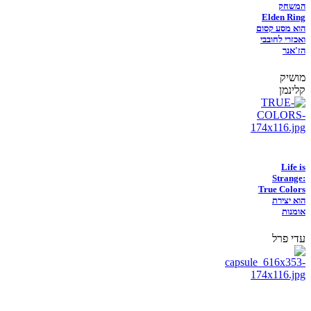
המשחק
Elden Ring
הוא מסע קסום
ואכזרי לחובבי
הז'אנר
מושיק
קלינמן
Life is
Strange:
True Colors
הוא יצירת
אומנות
עדי פרל