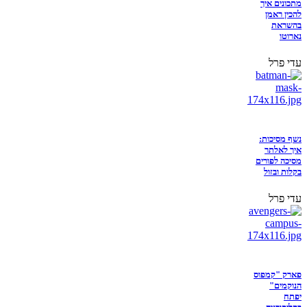
מתכונים איך
להכין ראמן
בהשראת
נארוטו
עדי פרל
נשף מסיכות:
איך לאלתר
מסיכה לפורים
בקלות ובזול
עדי פרל
פארק "קמפוס
הנוקמים"
יפתח