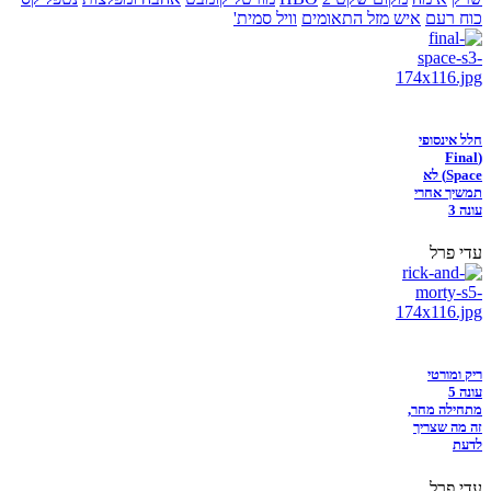
כוח רעם
איש מזל התאומים
וויל סמית'
חלל אינסופי
(Final
Space) לא
תמשיך אחרי
עונה 3
עדי פרל
ריק ומורטי
עונה 5
מתחילה מחר,
זה מה שצריך
לדעת
עדי פרל