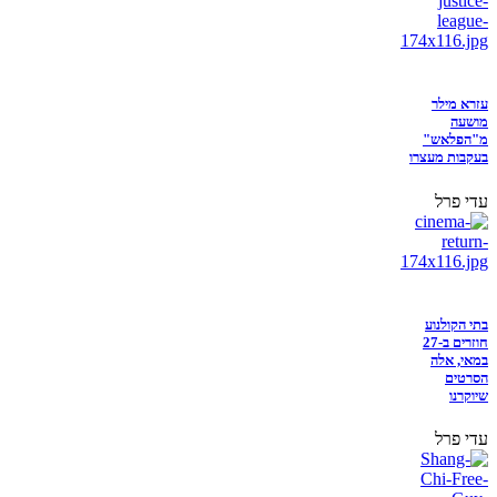
עזרא מילר
מושעה
מ"הפלאש"
בעקבות מעצרו
עדי פרל
בתי הקולנוע
חוזרים ב-27
במאי, אלה
הסרטים
שיוקרנו
עדי פרל