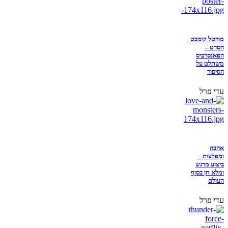
מורטל קומבט
הסרט –
הפאנסרביס
משתלט על
הסיפור
עדי פרל
אהבה
ומפלצות –
ביצוע מרגש
ומלא חן בסוף
העולם
עדי פרל