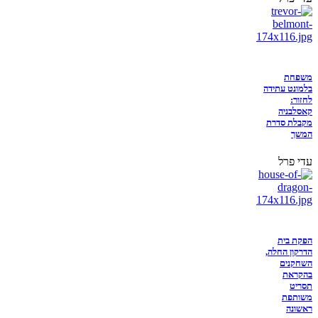
משפחת
בלמונט עתידה
לחזור:
קאסלבניה
מקבלת סדרת
המשך
עדי פרל
הפקת בית
הדרקון החלה,
השחקנים
בהקראת
תסריט
משותפת
ראשונה