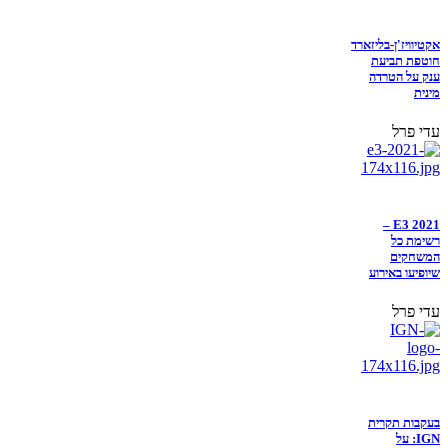
אקטיוויז'ן-בליזארד
חוטפת תביעת
ענק על הטרדה
מינית
עדי פרל
E3 2021 –
רשימת כל
המשחקים
שיופיעו באירוע
עדי פרל
בעקבות תקרית
IGN: על