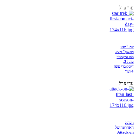
עדי פרל
יום "מגע
ראשון" הציג
את פיקארד
עונה 2,
דיסקוברי עונה
4 ועוד
עדי פרל
העונה
האחרונה של
Attack on