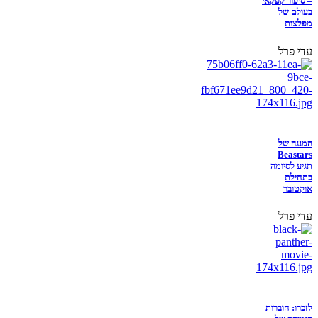
– סיפור קפקאי
בעולם של
מפלצות
עדי פרל
המנגה של
Beastars
תגיע לסיומה
בתחילת
אוקטובר
עדי פרל
לזכרו: חוברות