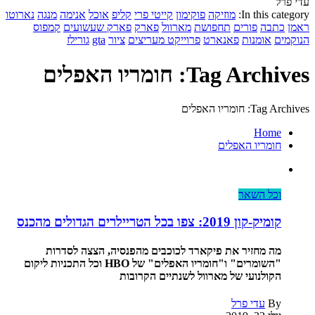
עדי פרל
In this category:
מוזיקה
פוקימון
קייטי פרי
קליפ
אוכל
אנימה
מנגה
נארוטו
ראמן
כתבה
פורים
תחפושת
מארוול
פארק
פארק שעשועים
קמפוס
הנוקמים
אומנות
פאנארט
פרוייקט מעריצים
ציור
gta
גורילז
Tag Archives: חומריו האפלים
Tag Archives: חומריו האפלים
Home
חומריו האפלים
וכל השאר
קומיק-קון 2019: צפו בכל הטריילרים הגדולים מהכנס
מה מחזיר את פיקארד לכוכבים מהפנסיה, הצצה לסדרות
"השומרים" ו"חומריו האפלים" של HBO וכל התכניות ליקום
הקולנועי של מארוול לשנתיים הקרובות
By
עדי פרל