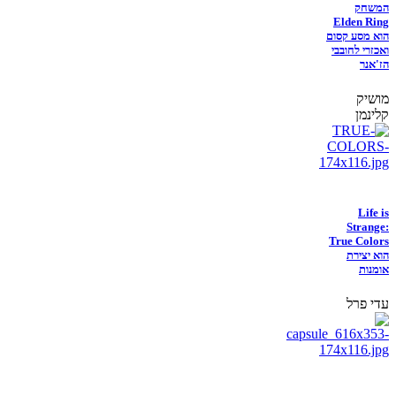
המשחק
Elden Ring
הוא מסע קסום
ואכזרי לחובבי
הז'אנר
מושיק
קלינמן
Life is
Strange:
True Colors
הוא יצירת
אומנות
עדי פרל