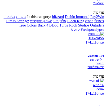
מופלאה?
עדי פרל
Pay2Win
Diablo Immortal
blizzard
In this category:
ביקורת
בליזארד
דיאבלו
כתבה
Elden Ring
אלדן רינג
משחק תפקידים
Life is Strange:
True Colors
Back 4 Blood
Turtle Rock Studios
Outriders
Freakpocalypse
קווסט
Zombie 100
– להפיק את
המיטב
מהאפוקליפסה
עדי פרל