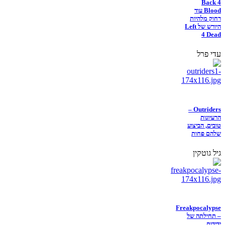
Back 4
Blood עוד
רחוק מלהיות
היורש של Left
4 Dead
עדי פרל
Outriders –
הרעיונות
טובים, הביצוע
שלהם פחות
גיל גוטקין
Freakpocalypse
– תחילתה של
ידידות