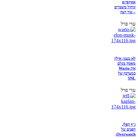
אסקפיזם
וניהול משברים
– טור דעה
עדי פרל
לא נגענו: אילון
מאסק מגלם
את Wario
במערכון של
SNL
עדי פרל
ג'ף קפלן,
הפנים של
Overwatch,