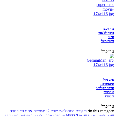
כוח רעם –
בושה לז'אנר
סרטי
גיבורי-העל
עדי פרל
איש מזל
התאומים –
הניסוי הקולנועי
שמכאיב
בעיניים
עדי פרל
In this category:
ביקורת
החתול של שרק 2: משאלה אחת ודי
כתבה
שרק
אימה
מקום שקט 2
HBO
מורטל קומבט
אהבה ומפלצות
נטפליקס