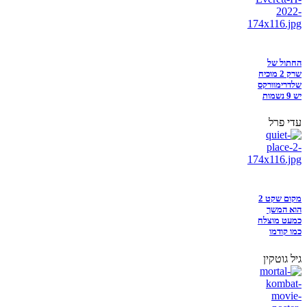
החתול של
שרק 2 מוכיח
שלדרימוורקס
יש 9 נשמות
עדי פרל
מקום שקט 2
הוא המשך
כמעט מוצלח
כמו קודמו
גיל גוטקין