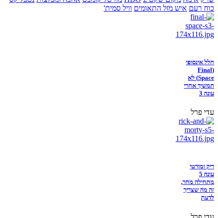
כוח רעם
איש מזל התאומים
וויל סמית'
חלל אינסופי
(Final
Space) לא
תמשיך אחרי
עונה 3
עדי פרל
ריק ומורטי
עונה 5
מתחילה מחר,
זה מה שצריך
לדעת
עדי פרל