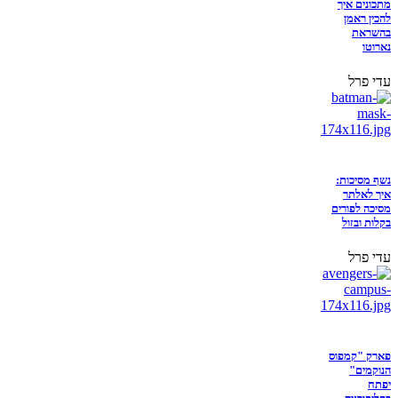
מתכונים איך
להכין ראמן
בהשראת
נארוטו
עדי פרל
נשף מסיכות:
איך לאלתר
מסיכה לפורים
בקלות ובזול
עדי פרל
פארק "קמפוס
הנוקמים"
יפתח