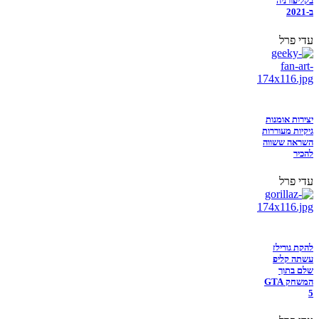
בקליפורניה
ב-2021
עדי פרל
יצירות אומנות
גיקיות מעוררות
השראה ששווה
להכיר
עדי פרל
להקת גורילז
עשתה קליפ
שלם בתוך
המשחק GTA
5