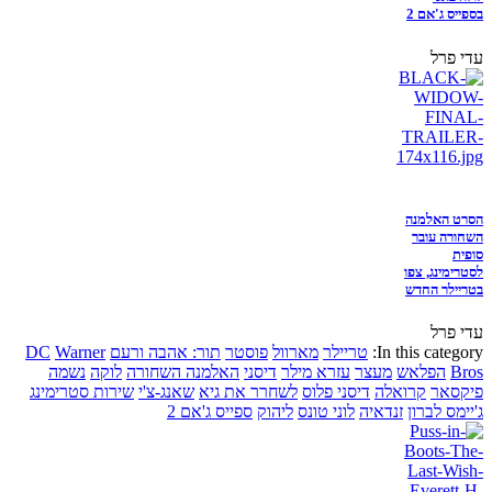
בספייס ג'אם 2
עדי פרל
הסרט האלמנה
השחורה עובר
סופית
לסטרימינג, צפו
בטריילר החדש
עדי פרל
In this category:
טריילר
מארוול
פוסטר
תור: אהבה ורעם
Warner
DC
Bros
הפלאש
מעצר
עזרא מילר
דיסני
האלמנה השחורה
לוקה
נשמה
פיקסאר
קרואלה
דיסני פלוס
לשחרר את גיא
שאנג-צ'י
שירות סטרימינג
ג'יימס לברון
זנדאיה
לוני טונס
ליהוק
ספייס ג'אם 2