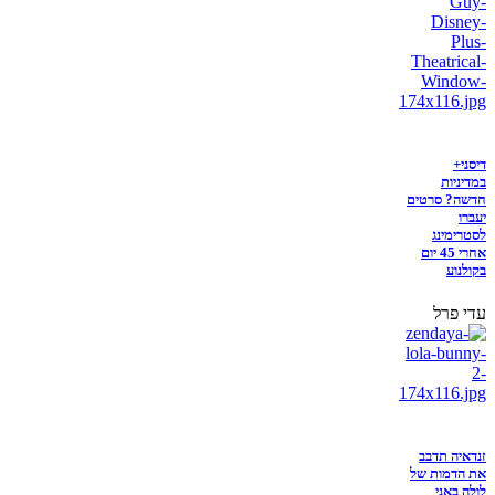
דיסני+
במדיניות
חדשה? סרטים
יעברו
לסטרימינג
אחרי 45 יום
בקולנוע
עדי פרל
זנדאיה תדבב
את הדמות של
לולה באני