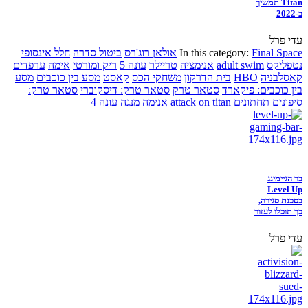
Titan תמשיך
ב-2022
עדי פרל
Final Space
In this category:
אולאן רוג'רס
ביטול סדרה
חלל אינסופי
נטפליקס
adult swim
אנימציה
טריילר
עונה 5
ריק ומורטי
אימה
ערפדים
קאסלבניה
HBO
בית הדרקון
משחקי הכס
קאסט
מסע בין כוכבים
מסע
בין כוכבים: פיקארד
סטאר טרק
סטאר טרק: דיסקוברי
סטאר טרק:
סיפונים תחתונים
attack on titan
אנימה
מנגה
עונה 4
בר הגיימינג
Level Up
בסכנת סגירה,
כך תוכלו לעזור
עדי פרל