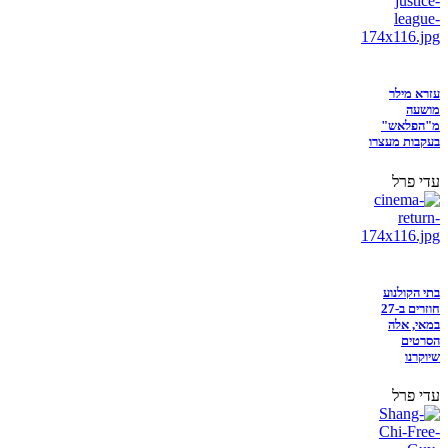
עזרא מילר
מושעה
מ"הפלאש"
בעקבות מעצרו
עדי פרל
בתי הקולנוע
חוזרים ב-27
במאי, אלה
הסרטים
שיוקרנו
עדי פרל