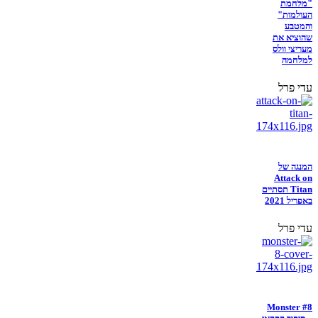
"מלחמת
העולמות"
והמטבע
שהוציא את
מעריצי וולס
למלחמה
עדי פרל
המנגה של
Attack on
Titan תסתיים
באפריל 2021
עדי פרל
Monster #8