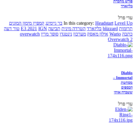
פורש מחברת
בליזארד
עדי פרל
Level Up
Headstart
In this category:
בר גיימינג
קמפיין מימון המונים
תרומות
blizzard
בליזארד
הטרדה מינית
תביעה
IGN
E3 2021
טור דעה
כתבה
Wario
אילון מאסק
מערכון
נינטנדו
סופר מריו
overwatch
Overwatch 2
Diablo
Immortal –
מסחטת
הכספים
ששברה אותי
עדי פרל