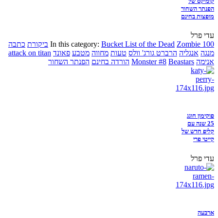
קומיקס של
הפנתר השחור
מופצות בחינם
עדי פרל
Zombie 100
Bucket List of the Dead
In this category:
ביקורת
כתבה
מנגה
אנגליה
הרברט גורג' וולס
טעות
מחווה
מטבע
פאונד
attack on titan
אנימה
Beastars
Monster #8
הורדה בחינם
הפנתר השחור
פוקימון חוגג
25 שנה עם
קליפ חדש של
קייטי פרי
עדי פרל
ארבעה