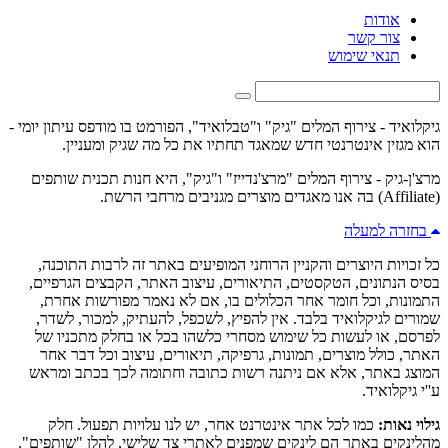
אודות
צור קשר
תנאי שימוש
גיקלואיד - צירוף המלים "גיק" ו"טבלואיד", הפורמט בו מודפס עיתון יומי -
הוא מגזין אינטרנטי חדש שמאגד תחתיו את כל מה שגיק ומעניין.
מרצ'ן-גיק - צירוף המלים "מרצ'נדייז" ו"גיק", היא חנות תכנית שותפים
(Affiliate) בה אנו מאגדים מוצרים מגניבים מרחבי הרשת.
בחזרה למעלה
כל זכויות היוצרים והקניין הרוחני המופיעים באתר זה לרבות התוכנה,
בסיס הנתונים, הטקסטים, התיאורים, עיצוב האתר, הקבצים הגרפיים,
התמונות, וכל חומר אחר הכלולים בו, אם לא נאמר מפורשות אחרת,
שמורים לגיקלואיד בלבד. אין להפיץ, לשכפל, להעתיק, למכור, לשדר,
לפרסם, או לעשות כל שימוש מסחרי כלשהו בכל או בחלק מתכניו של
האתר, כולל מוצרים, תמונות, גרפיקה, תיאורים, עיצוב וכל דבר אחר
המוצג באתר, אלא אם ניתנה רשות כתובה וחתומה לכך בכתב ומראש
ע''י גיקלואיד.
גילוי נאות:
כמו לכל אתר אינטרנט אחר, יש לנו עלויות תפעול. חלק
מהלינקים באתר הם לינקים שמפנים לאתרי צד שלישי, להלן "שותפים".