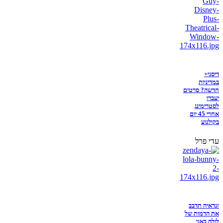
דיסני+
במדיניות
חדשה? סרטים
יעברו
לסטרימינג
אחרי 45 יום
בקולנוע
עדי פרל
זנדאיה תדבב
את הדמות של
לולה באני