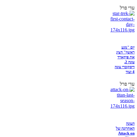
עדי פרל
יום "מגע
ראשון" הציג
את פיקארד
עונה 2,
דיסקוברי עונה
4 ועוד
עדי פרל
העונה
האחרונה של
Attack on