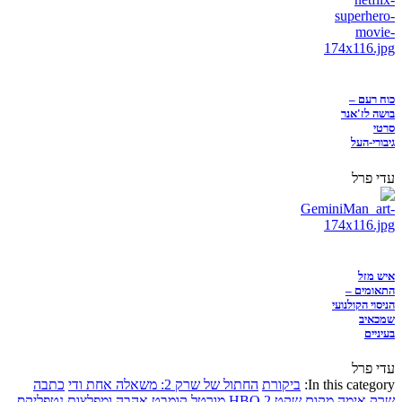
כוח רעם –
בושה לז'אנר
סרטי
גיבורי-העל
עדי פרל
איש מזל
התאומים –
הניסוי הקולנועי
שמכאיב
בעיניים
עדי פרל
In this category:
ביקורת
החתול של שרק 2: משאלה אחת ודי
כתבה
שרק
אימה
מקום שקט 2
HBO
מורטל קומבט
אהבה ומפלצות
נטפליקס