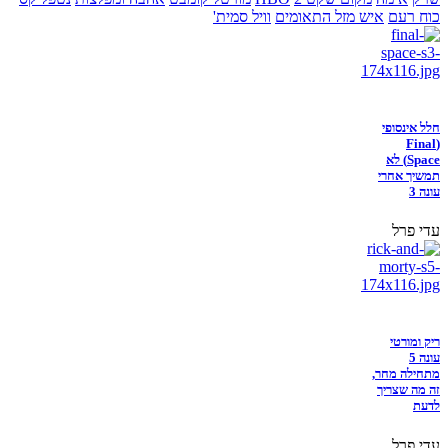
כוח רעם
איש מזל התאומים
וויל סמית'
חלל אינסופי
(Final
Space) לא
תמשיך אחרי
עונה 3
עדי פרל
ריק ומורטי
עונה 5
מתחילה מחר,
זה מה שצריך
לדעת
עדי פרל