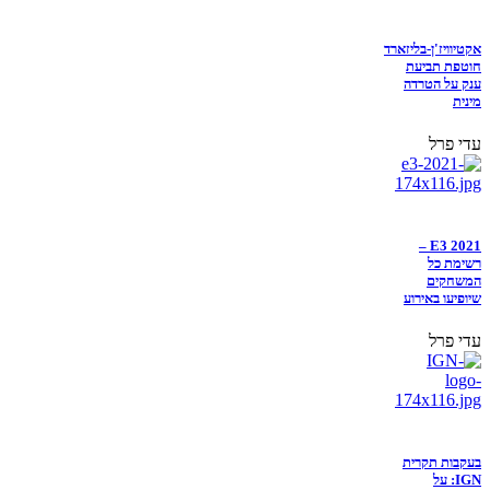
אקטיוויז'ן-בליזארד
חוטפת תביעת
ענק על הטרדה
מינית
עדי פרל
E3 2021 –
רשימת כל
המשחקים
שיופיעו באירוע
עדי פרל
בעקבות תקרית
IGN: על