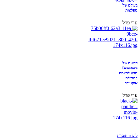
– סיפור קפקאי
בעולם של
מפלצות
עדי פרל
המנגה של
Beastars
תגיע לסיומה
בתחילת
אוקטובר
עדי פרל
לזכרו: חוברות