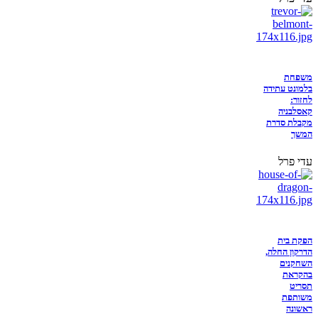
משפחת
בלמונט עתידה
לחזור:
קאסלבניה
מקבלת סדרת
המשך
עדי פרל
הפקת בית
הדרקון החלה,
השחקנים
בהקראת
תסריט
משותפת
ראשונה