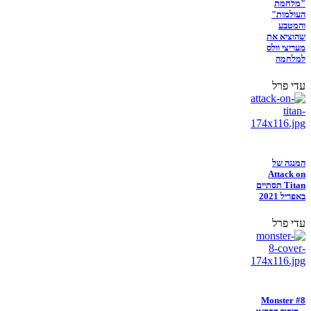
"מלחמת
העולמות"
והמטבע
שהוציא את
מעריצי וולס
למלחמה
עדי פרל
המנגה של
Attack on
Titan תסתיים
באפריל 2021
עדי פרל
Monster #8