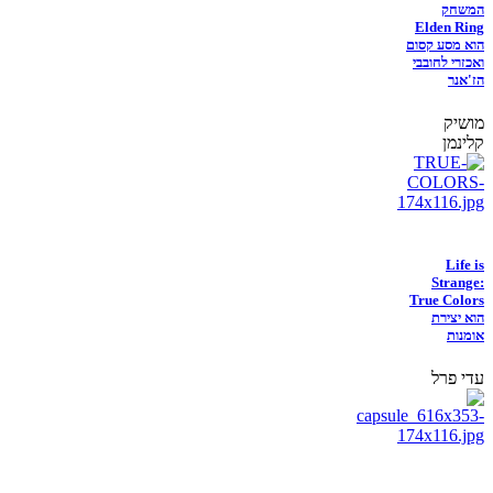
המשחק
Elden Ring
הוא מסע קסום
ואכזרי לחובבי
הז'אנר
מושיק
קלינמן
Life is
Strange:
True Colors
הוא יצירת
אומנות
עדי פרל