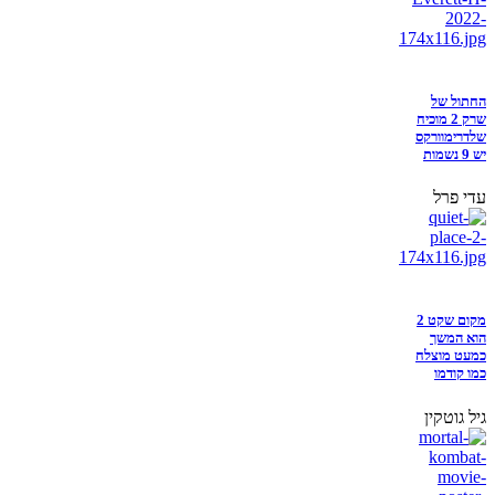
החתול של
שרק 2 מוכיח
שלדרימוורקס
יש 9 נשמות
עדי פרל
מקום שקט 2
הוא המשך
כמעט מוצלח
כמו קודמו
גיל גוטקין