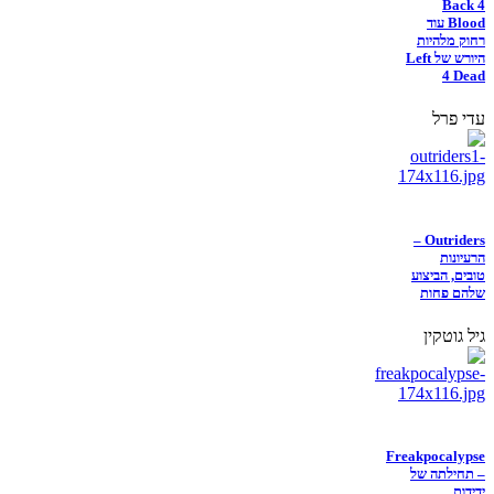
Back 4
Blood עוד
רחוק מלהיות
היורש של Left
4 Dead
עדי פרל
Outriders –
הרעיונות
טובים, הביצוע
שלהם פחות
גיל גוטקין
Freakpocalypse
– תחילתה של
ידידות