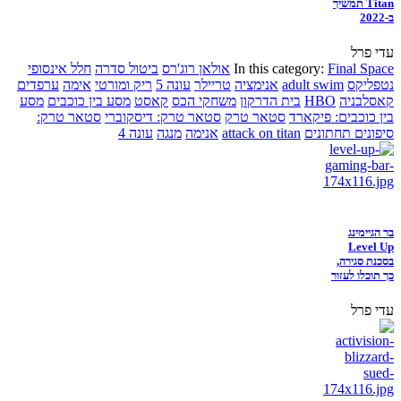
Titan תמשיך
ב-2022
עדי פרל
Final Space
In this category:
אולאן רוג'רס
ביטול סדרה
חלל אינסופי
נטפליקס
adult swim
אנימציה
טריילר
עונה 5
ריק ומורטי
אימה
ערפדים
קאסלבניה
HBO
בית הדרקון
משחקי הכס
קאסט
מסע בין כוכבים
מסע
בין כוכבים: פיקארד
סטאר טרק
סטאר טרק: דיסקוברי
סטאר טרק:
סיפונים תחתונים
attack on titan
אנימה
מנגה
עונה 4
בר הגיימינג
Level Up
בסכנת סגירה,
כך תוכלו לעזור
עדי פרל