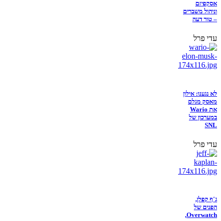
אסקפיזם
וניהול משברים
– טור דעה
עדי פרל
לא נגענו: אילון
מאסק מגלם
את Wario
במערכון של
SNL
עדי פרל
ג'ף קפלן,
הפנים של
Overwatch,