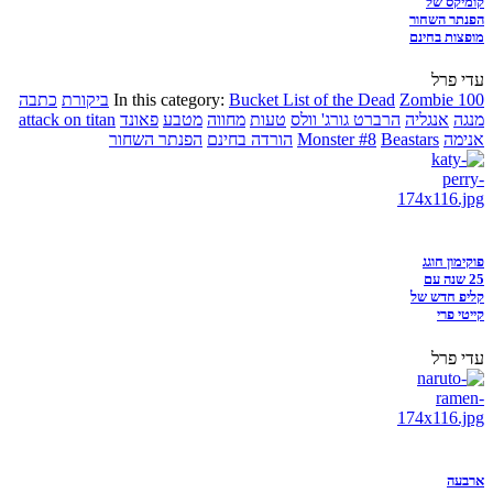
קומיקס של
הפנתר השחור
מופצות בחינם
עדי פרל
Zombie 100
Bucket List of the Dead
In this category:
ביקורת
כתבה
מנגה
אנגליה
הרברט גורג' וולס
טעות
מחווה
מטבע
פאונד
attack on titan
אנימה
Beastars
Monster #8
הורדה בחינם
הפנתר השחור
פוקימון חוגג
25 שנה עם
קליפ חדש של
קייטי פרי
עדי פרל
ארבעה