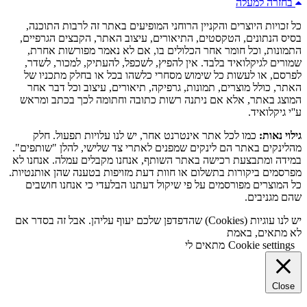
בחזרה למעלה
כל זכויות היוצרים והקניין הרוחני המופיעים באתר זה לרבות התוכנה,
בסיס הנתונים, הטקסטים, התיאורים, עיצוב האתר, הקבצים הגרפיים,
התמונות, וכל חומר אחר הכלולים בו, אם לא נאמר מפורשות אחרת,
שמורים לגיקלואיד בלבד. אין להפיץ, לשכפל, להעתיק, למכור, לשדר,
לפרסם, או לעשות כל שימוש מסחרי כלשהו בכל או בחלק מתכניו של
האתר, כולל מוצרים, תמונות, גרפיקה, תיאורים, עיצוב וכל דבר אחר
המוצג באתר, אלא אם ניתנה רשות כתובה וחתומה לכך בכתב ומראש
ע''י גיקלואיד.
גילוי נאות:
כמו לכל אתר אינטרנט אחר, יש לנו עלויות תפעול. חלק
מהלינקים באתר הם לינקים שמפנים לאתרי צד שלישי, להלן "שותפים".
במידה ומתבצעת רכישה באתר השותף, אנחנו מקבלים עמלה. אנחנו לא
מפרסמים ביקורות בתשלום או חוות דעת מזויפות בטענה שהן אותנטיות.
כל המוצרים מפורסמים על פי שיקול דעתנו הבלעדי כי אנחנו חושבים
שהם מגניבים.
יש לנו עוגיות (Cookies) שהדפדפן שלכם יעוף עליהן. אבל זה בסדר אם
לא מתאים, באמת
Cookie settings
מתאים לי
Close