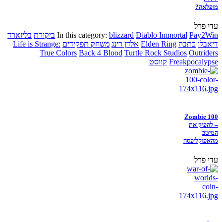
מופלאה?
עדי פרל
Pay2Win
Diablo Immortal
blizzard
In this category:
ביקורת
בליזארד
דיאבלו
כתבה
Elden Ring
אלדן רינג
משחק תפקידים
Life is Strange:
True Colors
Back 4 Blood
Turtle Rock Studios
Outriders
Freakpocalypse
קווסט
Zombie 100
– להפיק את
המיטב
מהאפוקליפסה
עדי פרל