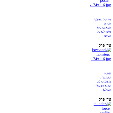
מורטל קומבט
הסרט –
הפאנסרביס
משתלט על
הסיפור
עדי פרל
אהבה
ומפלצות –
ביצוע מרגש
ומלא חן בסוף
העולם
עדי פרל