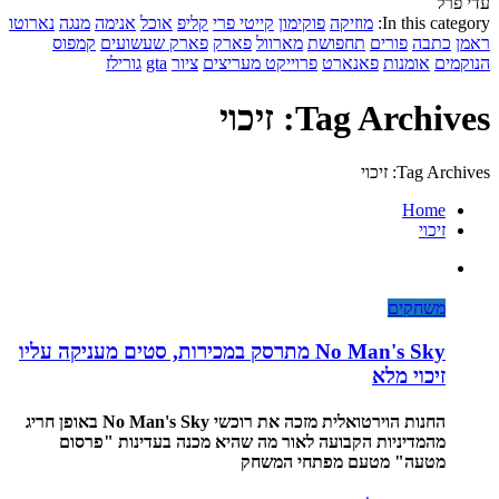
עדי פרל
In this category:
מוזיקה
פוקימון
קייטי פרי
קליפ
אוכל
אנימה
מנגה
נארוטו
ראמן
כתבה
פורים
תחפושת
מארוול
פארק
פארק שעשועים
קמפוס
הנוקמים
אומנות
פאנארט
פרוייקט מעריצים
ציור
gta
גורילז
Tag Archives: זיכוי
Tag Archives: זיכוי
Home
זיכוי
משחקים
No Man's Sky מתרסק במכירות, סטים מעניקה עליו
זיכוי מלא
החנות הוירטואלית מזכה את רוכשי No Man's Sky באופן חריג
מהמדיניות הקבועה לאור מה שהיא מכנה בעדינות "פרסום
מטעה" מטעם מפתחי המשחק