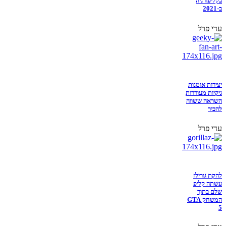
בקליפורניה
ב-2021
עדי פרל
יצירות אומנות
גיקיות מעוררות
השראה ששווה
להכיר
עדי פרל
להקת גורילז
עשתה קליפ
שלם בתוך
המשחק GTA
5