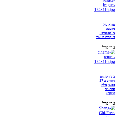
עזרא מילר
מושעה
מ"הפלאש"
בעקבות מעצרו
עדי פרל
בתי הקולנוע
חוזרים ב-27
במאי, אלה
הסרטים
שיוקרנו
עדי פרל