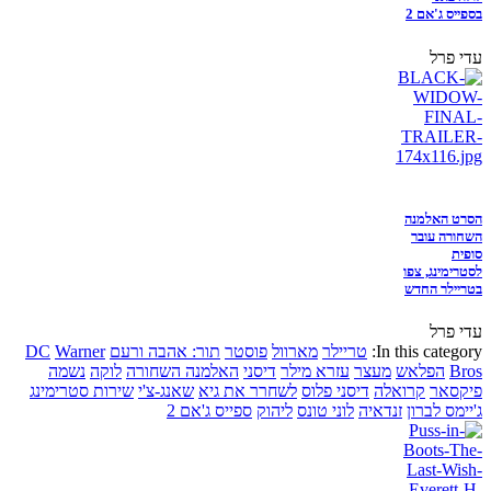
בספייס ג'אם 2
עדי פרל
הסרט האלמנה
השחורה עובר
סופית
לסטרימינג, צפו
בטריילר החדש
עדי פרל
In this category:
טריילר
מארוול
פוסטר
תור: אהבה ורעם
Warner
DC
Bros
הפלאש
מעצר
עזרא מילר
דיסני
האלמנה השחורה
לוקה
נשמה
פיקסאר
קרואלה
דיסני פלוס
לשחרר את גיא
שאנג-צ'י
שירות סטרימינג
ג'יימס לברון
זנדאיה
לוני טונס
ליהוק
ספייס ג'אם 2