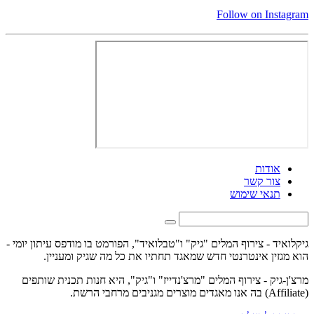
Follow on Instagram
אודות
צור קשר
תנאי שימוש
גיקלואיד - צירוף המלים "גיק" ו"טבלואיד", הפורמט בו מודפס עיתון יומי -
הוא מגזין אינטרנטי חדש שמאגד תחתיו את כל מה שגיק ומעניין.
מרצ'ן-גיק - צירוף המלים "מרצ'נדייז" ו"גיק", היא חנות תכנית שותפים
(Affiliate) בה אנו מאגדים מוצרים מגניבים מרחבי הרשת.