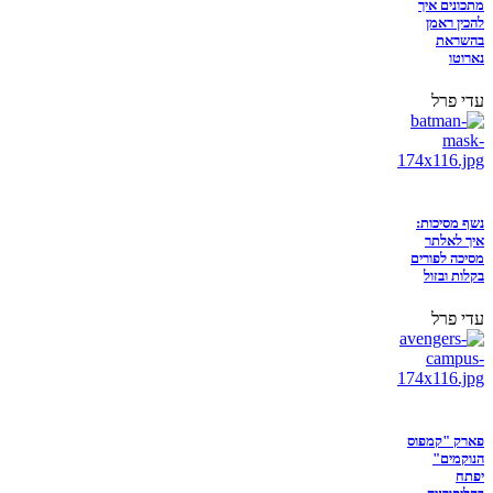
מתכונים איך
להכין ראמן
בהשראת
נארוטו
עדי פרל
נשף מסיכות:
איך לאלתר
מסיכה לפורים
בקלות ובזול
עדי פרל
פארק "קמפוס
הנוקמים"
יפתח