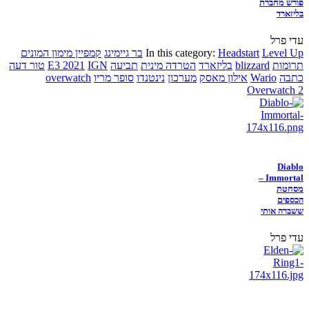
פורש מחברת
בליזארד
עדי פרל
Level Up
Headstart
In this category:
בר גיימינג
קמפיין מימון המונים
תרומות
blizzard
בליזארד
הטרדה מינית
תביעה
IGN
E3 2021
טור דעה
כתבה
Wario
אילון מאסק
מערכון
נינטנדו
סופר מריו
overwatch
Overwatch 2
Diablo
Immortal –
מסחטת
הכספים
ששברה אותי
עדי פרל