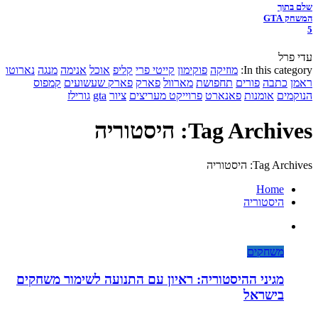
שלם בתוך
המשחק GTA
5
עדי פרל
In this category:
מוזיקה
פוקימון
קייטי פרי
קליפ
אוכל
אנימה
מנגה
נארוטו
ראמן
כתבה
פורים
תחפושת
מארוול
פארק
פארק שעשועים
קמפוס
הנוקמים
אומנות
פאנארט
פרוייקט מעריצים
ציור
gta
גורילז
Tag Archives: היסטוריה
Tag Archives: היסטוריה
Home
היסטוריה
משחקים
מגיני ההיסטוריה: ראיון עם התנועה לשימור משחקים
בישראל