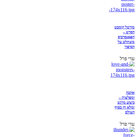
מורטל קומבט
הסרט –
הפאנסרביס
משתלט על
הסיפור
עדי פרל
אהבה
ומפלצות –
ביצוע מרגש
ומלא חן בסוף
העולם
עדי פרל