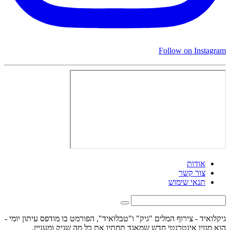
Follow on Instagram
אודות
צור קשר
תנאי שימוש
גיקלואיד - צירוף המלים "גיק" ו"טבלואיד", הפורמט בו מודפס עיתון יומי -
הוא מגזין אינטרנטי חדש שמאגד תחתיו את כל מה שגיק ומעניין.