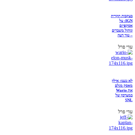
בעקבות תקרית
IGN: על
אסקפיזם
וניהול משברים
– טור דעה
עדי פרל
לא נגענו: אילון
מאסק מגלם
את Wario
במערכון של
SNL
עדי פרל