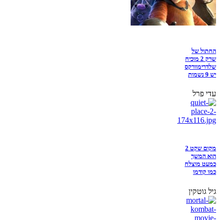
החתול של
שרק 2 מוכיח
שלדרימוורקס
יש 9 נשמות
עדי פרל
מקום שקט 2
הוא המשך
כמעט מוצלח
כמו קודמו
גיל גוטקין