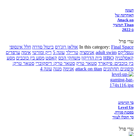
העונה
האחרונה של
Attack on
Titan תמשיך
ב-2022
עדי פרל
Final Space
In this category:
אולאן רוג'רס
ביטול סדרה
חלל אינסופי
נטפליקס
adult swim
אנימציה
טריילר
עונה 5
ריק ומורטי
אימה
ערפדים
קאסלבניה
HBO
בית הדרקון
משחקי הכס
קאסט
מסע בין כוכבים
מסע
בין כוכבים: פיקארד
סטאר טרק
סטאר טרק: דיסקוברי
סטאר טרק:
סיפונים תחתונים
attack on titan
אנימה
מנגה
עונה 4
בר הגיימינג
Level Up
בסכנת סגירה,
כך תוכלו לעזור
עדי פרל