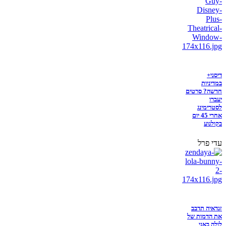
דיסני+
במדיניות
חדשה? סרטים
יעברו
לסטרימינג
אחרי 45 יום
בקולנוע
עדי פרל
זנדאיה תדבב
את הדמות של
לולה באני