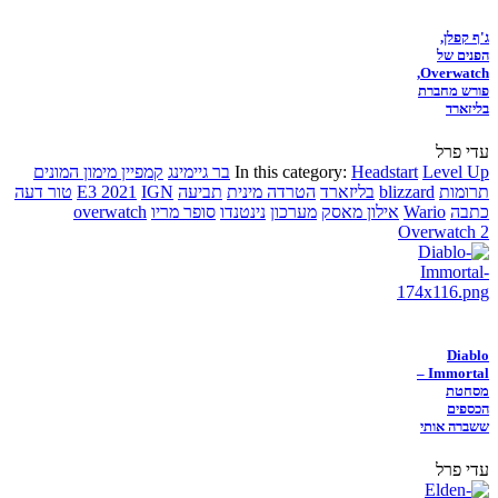
ג'ף קפלן,
הפנים של
Overwatch,
פורש מחברת
בליזארד
עדי פרל
Level Up
Headstart
In this category:
בר גיימינג
קמפיין מימון המונים
תרומות
blizzard
בליזארד
הטרדה מינית
תביעה
IGN
E3 2021
טור דעה
כתבה
Wario
אילון מאסק
מערכון
נינטנדו
סופר מריו
overwatch
Overwatch 2
Diablo
Immortal –
מסחטת
הכספים
ששברה אותי
עדי פרל