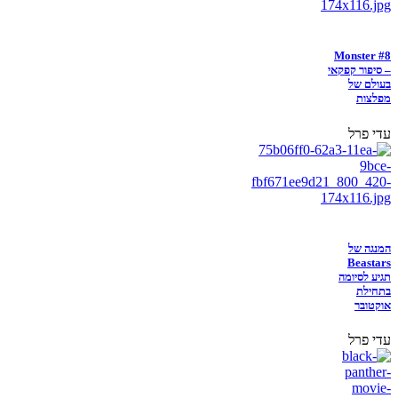
Monster #8
– סיפור קפקאי
בעולם של
מפלצות
עדי פרל
המנגה של
Beastars
תגיע לסיומה
בתחילת
אוקטובר
עדי פרל