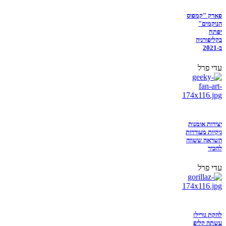
פארק "קמפוס
הנוקמים"
יפתח
בקליפורניה
ב-2021
עדי פרל
יצירות אומנות
גיקיות מעוררות
השראה ששווה
להכיר
עדי פרל
להקת גורילז
עשתה קליפ