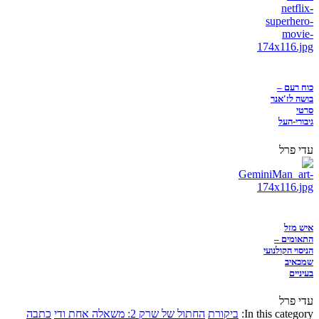
כוח רעם –
בושה לז'אנר
סרטי
גיבורי-העל
עדי פרל
איש מזל
התאומים –
הניסוי הקולנועי
שמכאיב
בעיניים
עדי פרל
In this category:
ביקורת
החתול של שרק 2: משאלה אחת ודי
כתבה