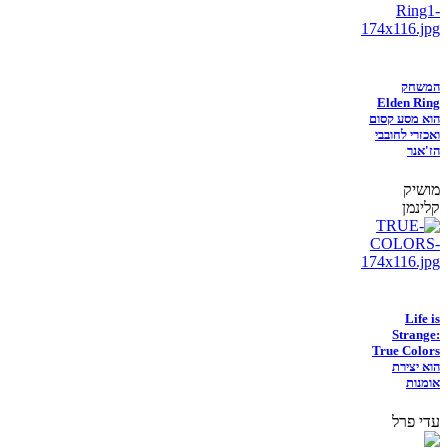
המשחק
Elden Ring
הוא מסע קסום
ואכזרי לחובבי
הז'אנר
מושיק
קלינמן
Life is
Strange:
True Colors
הוא יצירת
אומנות
עדי פרל