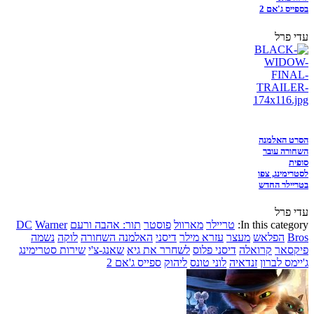
בספייס ג'אם 2
עדי פרל
הסרט האלמנה
השחורה עובר
סופית
לסטרימינג, צפו
בטריילר החדש
עדי פרל
In this category:
טריילר
מארוול
פוסטר
תור: אהבה ורעם
Warner
DC
Bros
הפלאש
מעצר
עזרא מילר
דיסני
האלמנה השחורה
לוקה
נשמה
פיקסאר
קרואלה
דיסני פלוס
לשחרר את גיא
שאנג-צ'י
שירות סטרימינג
ג'יימס לברון
זנדאיה
לוני טונס
ליהוק
ספייס ג'אם 2