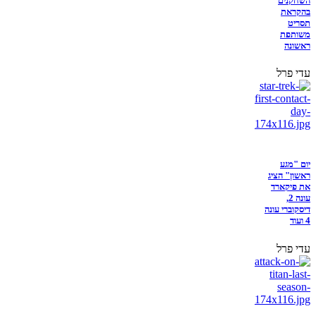
השחקנים
בהקראת
תסריט
משותפת
ראשונה
עדי פרל
יום "מגע
ראשון" הציג
את פיקארד
עונה 2,
דיסקוברי עונה
4 ועוד
עדי פרל