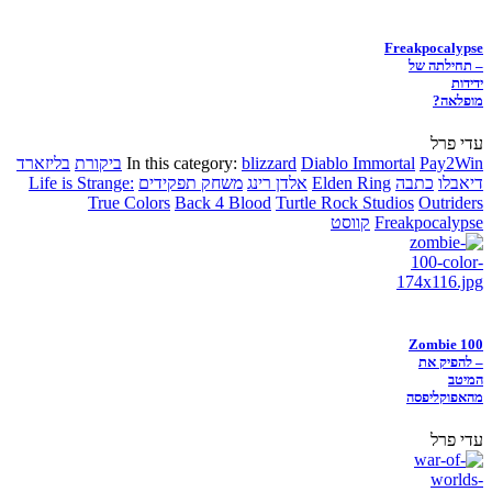
Freakpocalypse
– תחילתה של
ידידות
מופלאה?
עדי פרל
Pay2Win
Diablo Immortal
blizzard
In this category:
ביקורת
בליזארד
דיאבלו
כתבה
Elden Ring
אלדן רינג
משחק תפקידים
Life is Strange:
True Colors
Back 4 Blood
Turtle Rock Studios
Outriders
Freakpocalypse
קווסט
Zombie 100
– להפיק את
המיטב
מהאפוקליפסה
עדי פרל