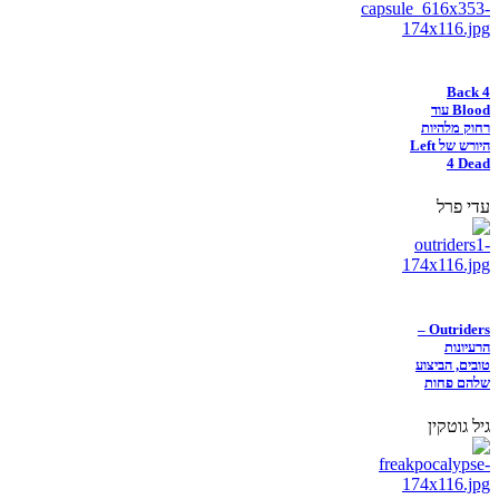
Back 4
Blood עוד
רחוק מלהיות
היורש של Left
4 Dead
עדי פרל
Outriders –
הרעיונות
טובים, הביצוע
שלהם פחות
גיל גוטקין