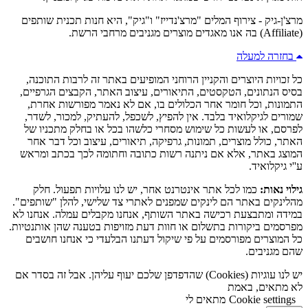
מרצ'ן-גיק - צירוף המלים "מרצ'נדייז" ו"גיק", היא חנות תכנית שותפים
(Affiliate) בה אנו מאגדים מוצרים מגניבים מרחבי הרשת.
בחזרה למעלה
כל זכויות היוצרים והקניין הרוחני המופיעים באתר זה לרבות התוכנה,
בסיס הנתונים, הטקסטים, התיאורים, עיצוב האתר, הקבצים הגרפיים,
התמונות, וכל חומר אחר הכלולים בו, אם לא נאמר מפורשות אחרת,
שמורים לגיקלואיד בלבד. אין להפיץ, לשכפל, להעתיק, למכור, לשדר,
לפרסם, או לעשות כל שימוש מסחרי כלשהו בכל או בחלק מתכניו של
האתר, כולל מוצרים, תמונות, גרפיקה, תיאורים, עיצוב וכל דבר אחר
המוצג באתר, אלא אם ניתנה רשות כתובה וחתומה לכך בכתב ומראש
ע''י גיקלואיד.
גילוי נאות:
כמו לכל אתר אינטרנט אחר, יש לנו עלויות תפעול. חלק
מהלינקים באתר הם לינקים שמפנים לאתרי צד שלישי, להלן "שותפים".
במידה ומתבצעת רכישה באתר השותף, אנחנו מקבלים עמלה. אנחנו לא
מפרסמים ביקורות בתשלום או חוות דעת מזויפות בטענה שהן אותנטיות.
כל המוצרים מפורסמים על פי שיקול דעתנו הבלעדי כי אנחנו חושבים
שהם מגניבים.
יש לנו עוגיות (Cookies) שהדפדפן שלכם יעוף עליהן. אבל זה בסדר אם
לא מתאים, באמת
Cookie settings
מתאים לי