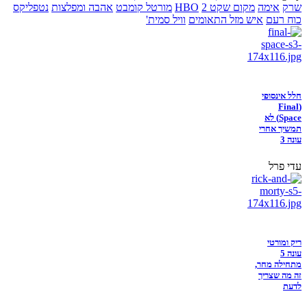
שרק
אימה
מקום שקט 2
HBO
מורטל קומבט
אהבה ומפלצות
נטפליקס
כוח רעם
איש מזל התאומים
וויל סמית'
חלל אינסופי
(Final
Space) לא
תמשיך אחרי
עונה 3
עדי פרל
ריק ומורטי
עונה 5
מתחילה מחר,
זה מה שצריך
לדעת