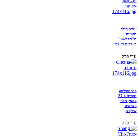
עזרא מילר
מושעה
מ"הפלאש"
בעקבות מעצרו
עדי פרל
בתי הקולנוע
חוזרים ב-27
במאי, אלה
הסרטים
שיוקרנו
עדי פרל