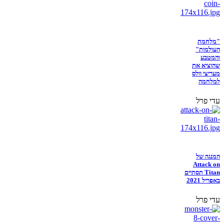
"מלחמת
העולמות"
והמטבע
שהוציא את
מעריצי וולס
למלחמה
עדי פרל
המנגה של
Attack on
Titan תסתיים
באפריל 2021
עדי פרל