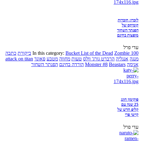
לזכרו: חוברות
קומיקס של
הפנתר השחור
מופצות בחינם
עדי פרל
Zombie 100
Bucket List of the Dead
In this category:
ביקורת
כתבה
מנגה
אנגליה
הרברט גורג' וולס
טעות
מחווה
מטבע
פאונד
attack on titan
אנימה
Beastars
Monster #8
הורדה בחינם
הפנתר השחור
פוקימון חוגג
25 שנה עם
קליפ חדש של
קייטי פרי
עדי פרל