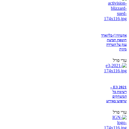
אקטיוויז'ן-בליזארד
חוטפת תביעת
ענק על הטרדה
מינית
עדי פרל
E3 2021 –
רשימת כל
המשחקים
שיופיעו באירוע
עדי פרל