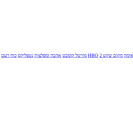
ימה
מקום שקט 2
HBO
מורטל קומבט
אהבה ומפלצות
נטפליקס
כוח רעם