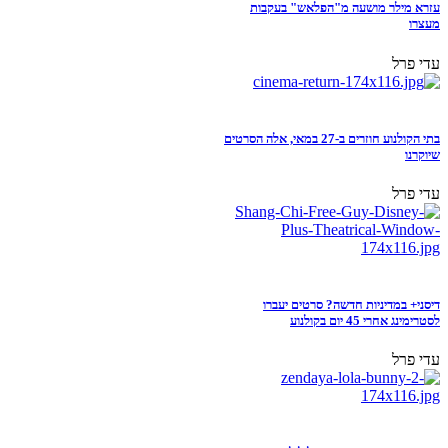
עזרא מילר מושעה מ"הפלאש" בעקבות
מעצרו
עדי פרל
בתי הקולנוע חוזרים ב-27 במאי, אלה הסרטים
שיוקרנו
עדי פרל
דיסני+ במדיניות חדשה? סרטים יעברו
לסטרימינג אחרי 45 יום בקולנוע
עדי פרל