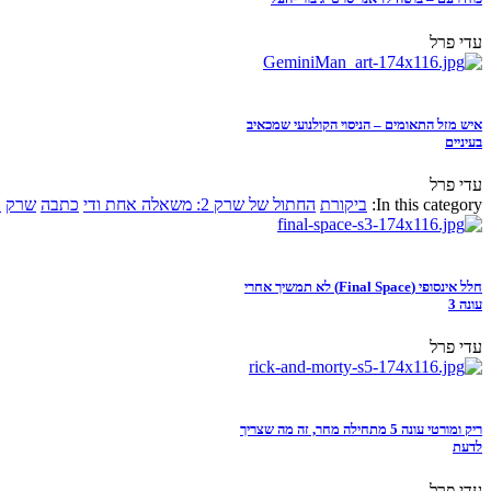
עדי פרל
איש מזל התאומים – הניסוי הקולנועי שמכאיב
בעיניים
עדי פרל
In this category:
ביקורת
החתול של שרק 2: משאלה אחת ודי
כתבה
שרק
א
חלל אינסופי (Final Space) לא תמשיך אחרי
עונה 3
עדי פרל
ריק ומורטי עונה 5 מתחילה מחר, זה מה שצריך
לדעת
עדי פרל