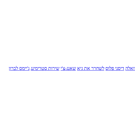
ואלה
דיסני פלוס
לשחרר את גיא
שאנג-צ'י
שירות סטרימינג
ג'יימס לברון