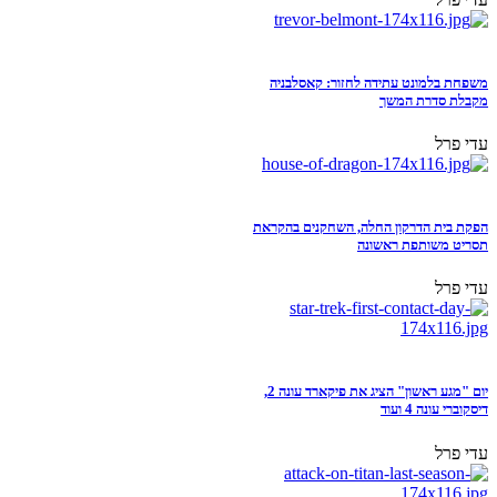
משפחת בלמונט עתידה לחזור: קאסלבניה
מקבלת סדרת המשך
עדי פרל
הפקת בית הדרקון החלה, השחקנים בהקראת
תסריט משותפת ראשונה
עדי פרל
יום "מגע ראשון" הציג את פיקארד עונה 2,
דיסקוברי עונה 4 ועוד
עדי פרל