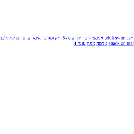
יקס
adult swim
אנימציה
טריילר
עונה 5
ריק ומורטי
אימה
ערפדים
קאסלבני
attack on tita
אנימה
מנגה
עונה 4