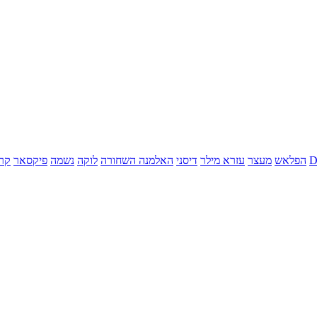
הפלאש
מעצר
עזרא מילר
דיסני
האלמנה השחורה
לוקה
נשמה
פיקסאר
קר