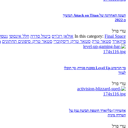
העונה האחרונה של Attack on Titan תמשיך
ב-2022
עדי פרל
Final Space
In this category:
אולאן רוג'רס
ביטול סדרה
חלל אינסופי
נטפל
פיקארד
סטאר טרק
סטאר טרק: דיסקוברי
סטאר טרק: סיפונים תחתונים
n
בר הגיימינג Level Up בסכנת סגירה, כך תוכלו
לעזור
עדי פרל
אקטיוויז'ן-בליזארד חוטפת תביעת ענק על
הטרדה מינית
עדי פרל