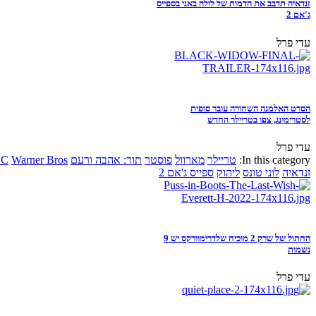
זנדאיה תדבב את הדמות של לולה באני בספייס
ג'אם 2
עדי פרל
הסרט האלמנה השחורה עובר סופית
לסטרימינג, צפו בטריילר החדש
עדי פרל
In this category:
טריילר
מארוול
פוסטר
תור: אהבה ורעם
Warner Bros
DC
זנדאיה
לוני טונס
ליהוק
ספייס ג'אם 2
החתול של שרק 2 מוכיח שלדרימוורקס יש 9
נשמות
עדי פרל