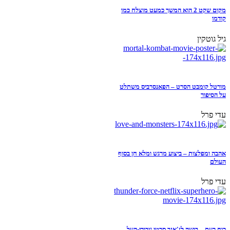
מקום שקט 2 הוא המשך כמעט מוצלח כמו
קודמו
גיל גוטקין
מורטל קומבט הסרט – הפאנסרביס משתלט
על הסיפור
עדי פרל
אהבה ומפלצות – ביצוע מרגש ומלא חן בסוף
העולם
עדי פרל
כוח רעם – בושה לז'אנר סרטי גיבורי-העל