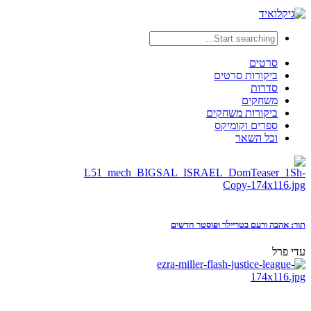
סרטים
ביקורות סרטים
סדרות
משחקים
ביקורות משחקים
ספרים וקומיקס
וכל השאר
תור: אהבה ורעם בטריילר ופוסטר חדשים
עדי פרל