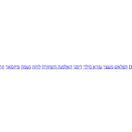
הפלאש
מעצר
עזרא מילר
דיסני
האלמנה השחורה
לוקה
נשמה
פיקסאר
קר