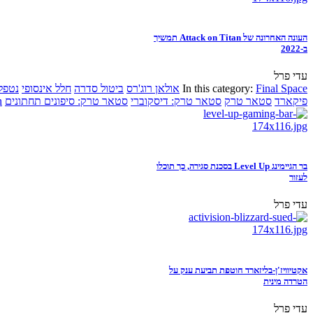
העונה האחרונה של Attack on Titan תמשיך
ב-2022
עדי פרל
Final Space
In this category:
אולאן רוג'רס
ביטול סדרה
חלל אינסופי
נטפל
פיקארד
סטאר טרק
סטאר טרק: דיסקוברי
סטאר טרק: סיפונים תחתונים
n
בר הגיימינג Level Up בסכנת סגירה, כך תוכלו
לעזור
עדי פרל
אקטיוויז'ן-בליזארד חוטפת תביעת ענק על
הטרדה מינית
עדי פרל