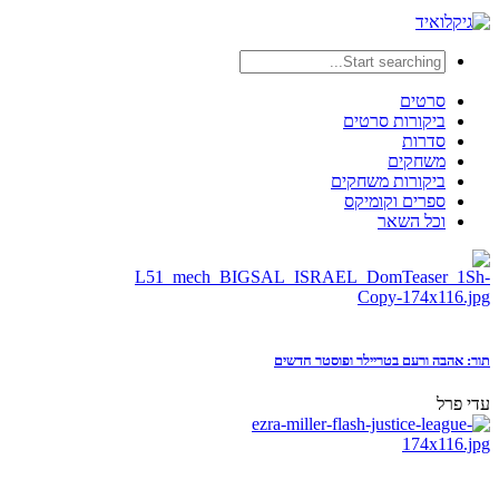
סרטים
ביקורות סרטים
סדרות
משחקים
ביקורות משחקים
ספרים וקומיקס
וכל השאר
תור: אהבה ורעם בטריילר ופוסטר חדשים
עדי פרל