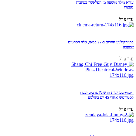
עזרא מילר מושעה מ"הפלאש" בעקבות
מעצרו
עדי פרל
בתי הקולנוע חוזרים ב-27 במאי, אלה הסרטים
שיוקרנו
עדי פרל
דיסני+ במדיניות חדשה? סרטים יעברו
לסטרימינג אחרי 45 יום בקולנוע
עדי פרל