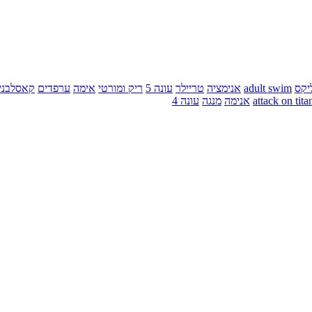
יקס
adult swim
אנימציה
טריילר
עונה 5
ריק ומורטי
אימה
ערפדים
קאסלבני
attack on tita
אנימה
מנגה
עונה 4