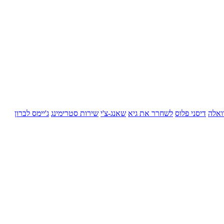
ואלה
דיסני פלוס
לשחרר את גיא
שאנג-צ'י
שירות סטרימינג
ג'יימס לברון