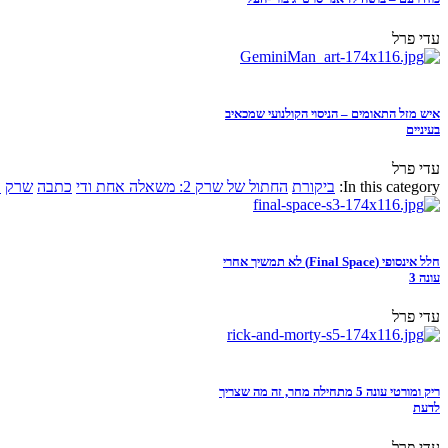
עדי פרל
איש מזל התאומים – הניסוי הקולנועי שמכאיב
בעיניים
עדי פרל
In this category:
ביקורת
החתול של שרק 2: משאלה אחת ודי
כתבה
שרק
א
חלל אינסופי (Final Space) לא תמשיך אחרי
עונה 3
עדי פרל
ריק ומורטי עונה 5 מתחילה מחר, זה מה שצריך
לדעת
עדי פרל