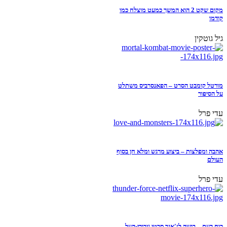
מקום שקט 2 הוא המשך כמעט מוצלח כמו
קודמו
גיל גוטקין
מורטל קומבט הסרט – הפאנסרביס משתלט
על הסיפור
עדי פרל
אהבה ומפלצות – ביצוע מרגש ומלא חן בסוף
העולם
עדי פרל
כוח רעם – בושה לז'אנר סרטי גיבורי-העל