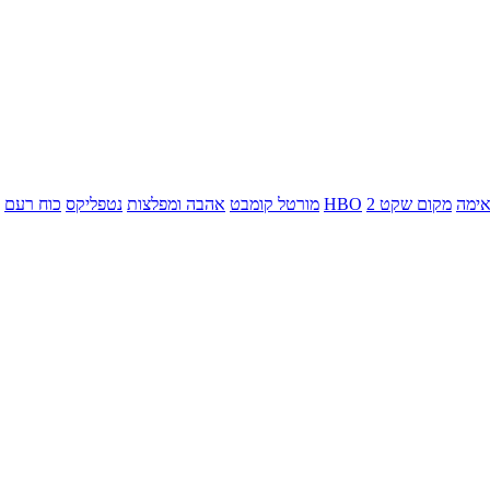
ימה
מקום שקט 2
HBO
מורטל קומבט
אהבה ומפלצות
נטפליקס
כוח רעם