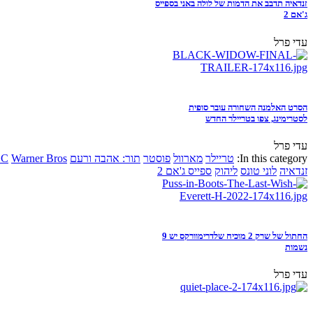
זנדאיה תדבב את הדמות של לולה באני בספייס
ג'אם 2
עדי פרל
הסרט האלמנה השחורה עובר סופית
לסטרימינג, צפו בטריילר החדש
עדי פרל
In this category:
טריילר
מארוול
פוסטר
תור: אהבה ורעם
Warner Bros
DC
זנדאיה
לוני טונס
ליהוק
ספייס ג'אם 2
החתול של שרק 2 מוכיח שלדרימוורקס יש 9
נשמות
עדי פרל