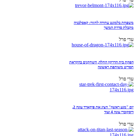
משפחת בלמונט עתידה לחזור: קאסלבניה
מקבלת סדרת המשך
עדי פרל
הפקת בית הדרקון החלה, השחקנים בהקראת
תסריט משותפת ראשונה
עדי פרל
יום "מגע ראשון" הציג את פיקארד עונה 2,
דיסקוברי עונה 4 ועוד
עדי פרל