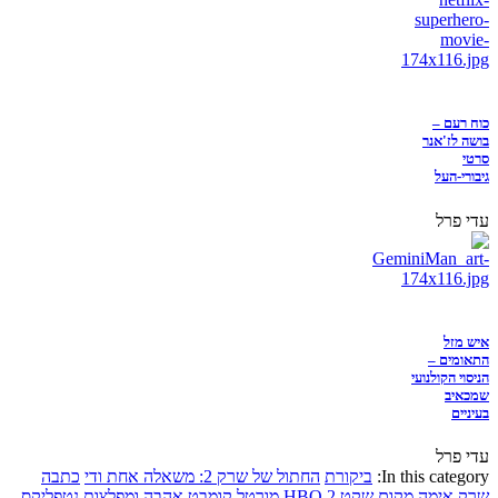
כוח רעם –
בושה לז'אנר
סרטי
גיבורי-העל
עדי פרל
איש מזל
התאומים –
הניסוי הקולנועי
שמכאיב
בעיניים
עדי פרל
In this category:
ביקורת
החתול של שרק 2: משאלה אחת ודי
כתבה
שרק
אימה
מקום שקט 2
HBO
מורטל קומבט
אהבה ומפלצות
נטפליקס