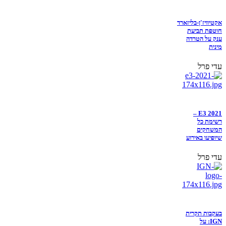
אקטיוויז'ן-בליזארד
חוטפת תביעת
ענק על הטרדה
מינית
עדי פרל
E3 2021 –
רשימת כל
המשחקים
שיופיעו באירוע
עדי פרל
בעקבות תקרית
IGN: על