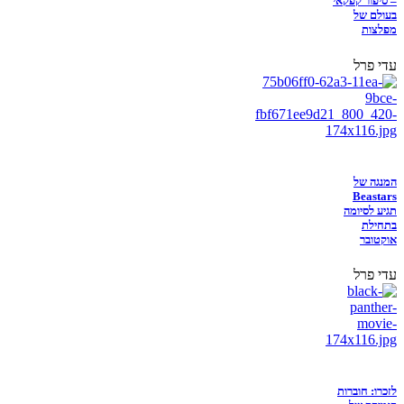
– סיפור קפקאי
בעולם של
מפלצות
עדי פרל
המנגה של
Beastars
תגיע לסיומה
בתחילת
אוקטובר
עדי פרל
לזכרו: חוברות