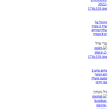
החתול של
שרק 2 מוכיח
שלדרימוורקס
יש 9 נשמות
עדי פרל
מקום שקט 2
הוא המשך
כמעט מוצלח
כמו קודמו
גיל גוטקין