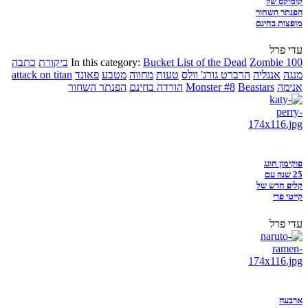
קומיקס של
הפנתר השחור
מופצות בחינם
עדי פרל
Zombie 100
Bucket List of the Dead
In this category:
ביקורת
כתבה
מנגה
אנגליה
הרברט גורג' וולס
טעות
מחווה
מטבע
פאונד
attack on titan
אנימה
Beastars
Monster #8
הורדה בחינם
הפנתר השחור
פוקימון חוגג
25 שנה עם
קליפ חדש של
קייטי פרי
עדי פרל
ארבעה