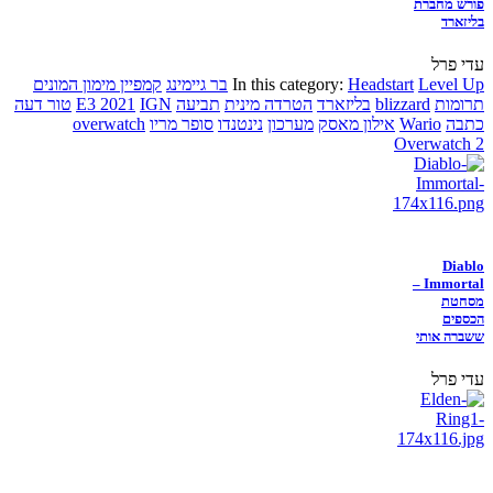
פורש מחברת
בליזארד
עדי פרל
Level Up
Headstart
In this category:
בר גיימינג
קמפיין מימון המונים
תרומות
blizzard
בליזארד
הטרדה מינית
תביעה
IGN
E3 2021
טור דעה
כתבה
Wario
אילון מאסק
מערכון
נינטנדו
סופר מריו
overwatch
Overwatch 2
Diablo
Immortal –
מסחטת
הכספים
ששברה אותי
עדי פרל