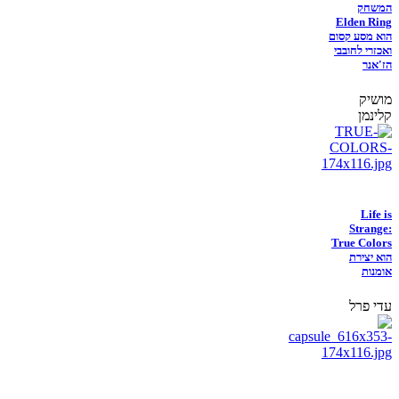
המשחק
Elden Ring
הוא מסע קסום
ואכזרי לחובבי
הז'אנר
מושיק
קלינמן
Life is
Strange:
True Colors
הוא יצירת
אומנות
עדי פרל