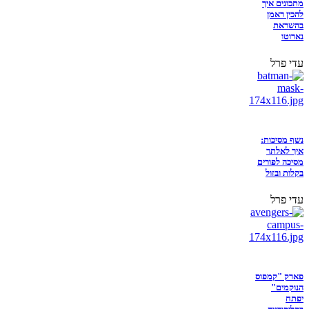
מתכונים איך
להכין ראמן
בהשראת
נארוטו
עדי פרל
נשף מסיכות:
איך לאלתר
מסיכה לפורים
בקלות ובזול
עדי פרל
פארק "קמפוס
הנוקמים"
יפתח