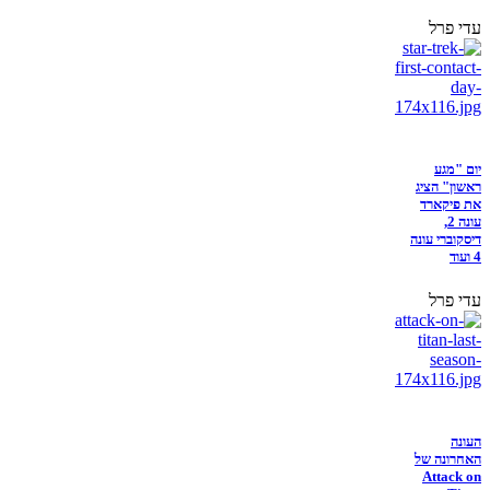
עדי פרל
יום "מגע
ראשון" הציג
את פיקארד
עונה 2,
דיסקוברי עונה
4 ועוד
עדי פרל
העונה
האחרונה של
Attack on