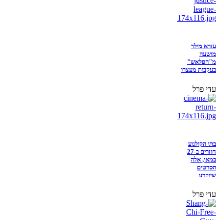
עזרא מילר
מושעה
מ"הפלאש"
בעקבות מעצרו
עדי פרל
בתי הקולנוע
חוזרים ב-27
במאי, אלה
הסרטים
שיוקרנו
עדי פרל