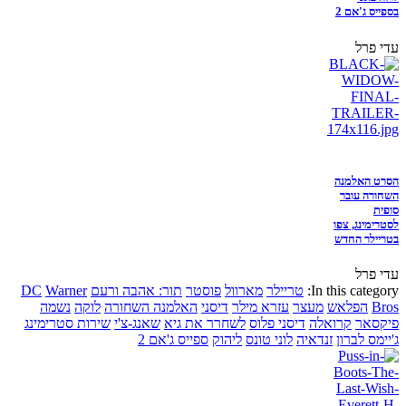
בספייס ג'אם 2
עדי פרל
הסרט האלמנה
השחורה עובר
סופית
לסטרימינג, צפו
בטריילר החדש
עדי פרל
In this category:
טריילר
מארוול
פוסטר
תור: אהבה ורעם
Warner
DC
Bros
הפלאש
מעצר
עזרא מילר
דיסני
האלמנה השחורה
לוקה
נשמה
פיקסאר
קרואלה
דיסני פלוס
לשחרר את גיא
שאנג-צ'י
שירות סטרימינג
ג'יימס לברון
זנדאיה
לוני טונס
ליהוק
ספייס ג'אם 2