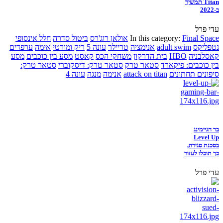
Titan תמשיך
ב-2022
עדי פרל
Final Space
In this category:
אולאן רוג'רס
ביטול סדרה
חלל אינסופי
נטפליקס
adult swim
אנימציה
טריילר
עונה 5
ריק ומורטי
אימה
ערפדים
קאסלבניה
HBO
בית הדרקון
משחקי הכס
קאסט
מסע בין כוכבים
מסע
בין כוכבים: פיקארד
סטאר טרק
סטאר טרק: דיסקוברי
סטאר טרק:
סיפונים תחתונים
attack on titan
אנימה
מנגה
עונה 4
בר הגיימינג
Level Up
בסכנת סגירה,
כך תוכלו לעזור
עדי פרל