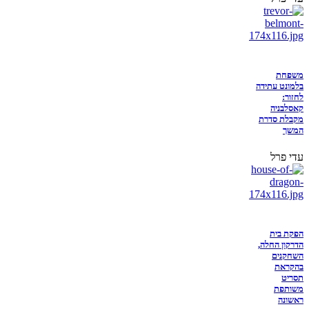
משפחת
בלמונט עתידה
לחזור:
קאסלבניה
מקבלת סדרת
המשך
עדי פרל
הפקת בית
הדרקון החלה,
השחקנים
בהקראת
תסריט
משותפת
ראשונה