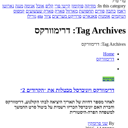
עדי פרל
In this category:
מוזיקה
פוקימון
קייטי פרי
קליפ
אוכל
אנימה
מנגה
נארוטו
ראמן
כתבה
פורים
תחפושת
מארוול
פארק
פארק שעשועים
קמפוס
הנוקמים
אומנות
פאנארט
פרוייקט מעריצים
ציור
gta
גורילז
Tag Archives: דרימוורקס
Tag Archives: דרימוורקס
Home
דרימוורקס
סרטים
דרימוורקס ויוניברסל מבטלות את ״הקרודים 2״
לאחר מספר דחיות של תאריך היציאה לבתי הקולנוע, דרימוורקס
וחברת האם יוניברסל הכריזו רשמית על ביטול סרט ההמשך
למשפחה הפרה-היסטורית
By
שני פרומקין