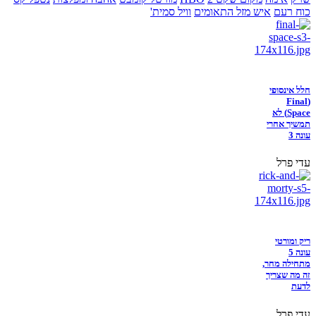
כוח רעם
איש מזל התאומים
וויל סמית'
חלל אינסופי
(Final
Space) לא
תמשיך אחרי
עונה 3
עדי פרל
ריק ומורטי
עונה 5
מתחילה מחר,
זה מה שצריך
לדעת
עדי פרל