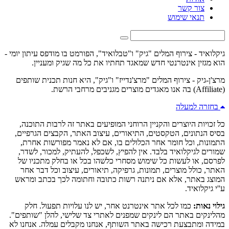
צור קשר
תנאי שימוש
גיקלואיד - צירוף המלים "גיק" ו"טבלואיד", הפורמט בו מודפס עיתון יומי -
הוא מגזין אינטרנטי חדש שמאגד תחתיו את כל מה שגיק ומעניין.
מרצ'ן-גיק - צירוף המלים "מרצ'נדייז" ו"גיק", היא חנות תכנית שותפים
(Affiliate) בה אנו מאגדים מוצרים מגניבים מרחבי הרשת.
בחזרה למעלה
כל זכויות היוצרים והקניין הרוחני המופיעים באתר זה לרבות התוכנה,
בסיס הנתונים, הטקסטים, התיאורים, עיצוב האתר, הקבצים הגרפיים,
התמונות, וכל חומר אחר הכלולים בו, אם לא נאמר מפורשות אחרת,
שמורים לגיקלואיד בלבד. אין להפיץ, לשכפל, להעתיק, למכור, לשדר,
לפרסם, או לעשות כל שימוש מסחרי כלשהו בכל או בחלק מתכניו של
האתר, כולל מוצרים, תמונות, גרפיקה, תיאורים, עיצוב וכל דבר אחר
המוצג באתר, אלא אם ניתנה רשות כתובה וחתומה לכך בכתב ומראש
ע''י גיקלואיד.
גילוי נאות:
כמו לכל אתר אינטרנט אחר, יש לנו עלויות תפעול. חלק
מהלינקים באתר הם לינקים שמפנים לאתרי צד שלישי, להלן "שותפים".
במידה ומתבצעת רכישה באתר השותף, אנחנו מקבלים עמלה. אנחנו לא