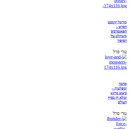
מורטל קומבט
הסרט –
הפאנסרביס
משתלט על
הסיפור
עדי פרל
אהבה
ומפלצות –
ביצוע מרגש
ומלא חן בסוף
העולם
עדי פרל