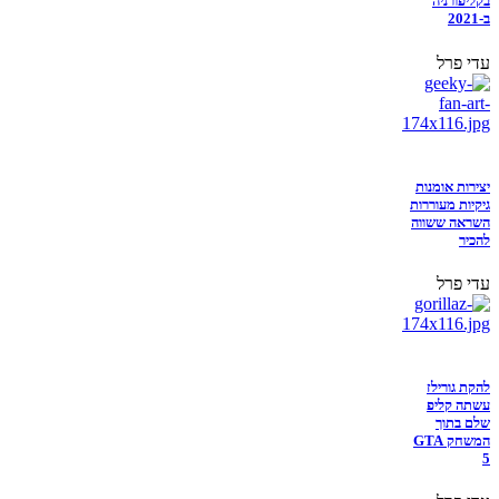
בקליפורניה
ב-2021
עדי פרל
יצירות אומנות
גיקיות מעוררות
השראה ששווה
להכיר
עדי פרל
להקת גורילז
עשתה קליפ
שלם בתוך
המשחק GTA
5