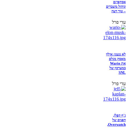
אסקפיזם
וניהול משברים
– טור דעה
עדי פרל
לא נגענו: אילון
מאסק מגלם
את Wario
במערכון של
SNL
עדי פרל
ג'ף קפלן,
הפנים של
Overwatch,