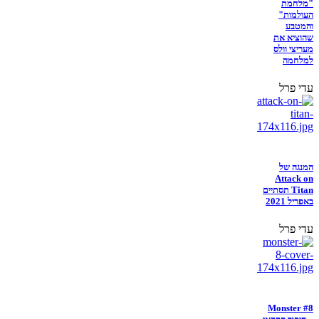
"מלחמת
העולמות"
והמטבע
שהוציא את
מעריצי וולס
למלחמה
עדי פרל
המנגה של
Attack on
Titan תסתיים
באפריל 2021
עדי פרל
Monster #8