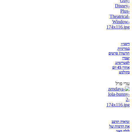
דיסני+
במדיניות
חדשה? סרטים
יעברו
לסטרימינג
אחרי 45 יום
בקולנוע
עדי פרל
זנדאיה תדבב
את הדמות של
לולה באני