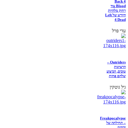
Back 4
Blood עוד
רחוק מלהיות
היורש של Left
4 Dead
עדי פרל
Outriders –
הרעיונות
טובים, הביצוע
שלהם פחות
גיל גוטקין
Freakpocalypse
– תחילתה של
ידידות