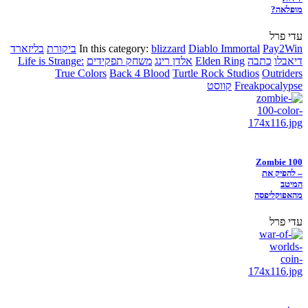
מופלאה?
עדי פרל
Pay2Win
Diablo Immortal
blizzard
In this category:
ביקורת
בליזארד
דיאבלו
כתבה
Elden Ring
אלדן רינג
משחק תפקידים
Life is Strange:
True Colors
Back 4 Blood
Turtle Rock Studios
Outriders
Freakpocalypse
קווסט
Zombie 100
– להפיק את
המיטב
מהאפוקליפסה
עדי פרל