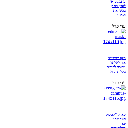
מתכונים איך
להכין ראמן
בהשראת
נארוטו
עדי פרל
נשף מסיכות:
איך לאלתר
מסיכה לפורים
בקלות ובזול
עדי פרל
פארק "קמפוס
הנוקמים"
יפתח