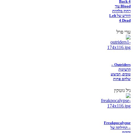
Back 4
Blood עוד
רחוק מלהיות
היורש של Left
4 Dead
עדי פרל
Outriders –
הרעיונות
טובים, הביצוע
שלהם פחות
גיל גוטקין
Freakpocalypse
– תחילתה של
ידידות