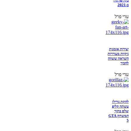
בקליפורניה
ב-2021
עדי פרל
יצירות אומנות
גיקיות מעוררות
השראה ששווה
להכיר
עדי פרל
להקת גורילז
עשתה קליפ
שלם בתוך
המשחק GTA
5