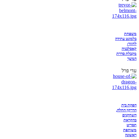
משפחת
בלמונט עתידה
לחזור:
קאסלבניה
מקבלת סדרת
המשך
עדי פרל
הפקת בית
הדרקון החלה,
השחקנים
בהקראת
תסריט
משותפת
ראשונה