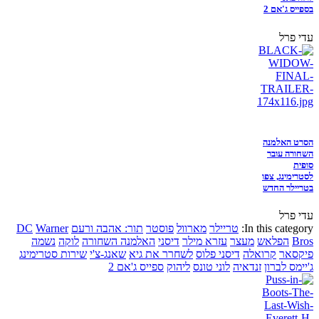
בספייס ג'אם 2
עדי פרל
הסרט האלמנה
השחורה עובר
סופית
לסטרימינג, צפו
בטריילר החדש
עדי פרל
In this category:
טריילר
מארוול
פוסטר
תור: אהבה ורעם
Warner
DC
Bros
הפלאש
מעצר
עזרא מילר
דיסני
האלמנה השחורה
לוקה
נשמה
פיקסאר
קרואלה
דיסני פלוס
לשחרר את גיא
שאנג-צ'י
שירות סטרימינג
ג'יימס לברון
זנדאיה
לוני טונס
ליהוק
ספייס ג'אם 2