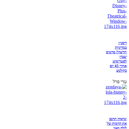
דיסני+
במדיניות
חדשה? סרטים
יעברו
לסטרימינג
אחרי 45 יום
בקולנוע
עדי פרל
זנדאיה תדבב
את הדמות של
לולה באני