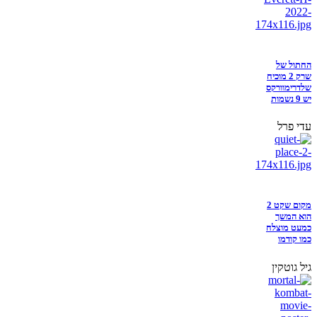
החתול של
שרק 2 מוכיח
שלדרימוורקס
יש 9 נשמות
עדי פרל
מקום שקט 2
הוא המשך
כמעט מוצלח
כמו קודמו
גיל גוטקין