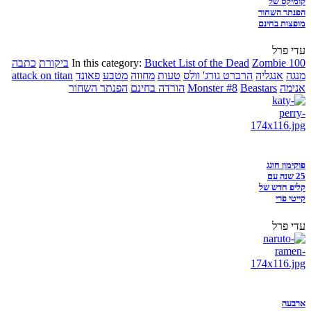
קומיקס של
הפנתר השחור
מופצות בחינם
עדי פרל
Zombie 100
Bucket List of the Dead
In this category:
ביקורת
כתבה
מנגה
אנגליה
הרברט גורג' וולס
טעות
מחווה
מטבע
פאונד
attack on titan
אנימה
Beastars
Monster #8
הורדה בחינם
הפנתר השחור
פוקימון חוגג
25 שנה עם
קליפ חדש של
קייטי פרי
עדי פרל
ארבעה