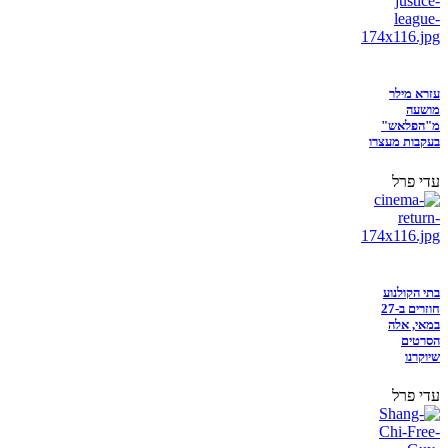
עזרא מילר
מושעה
מ"הפלאש"
בעקבות מעצרו
עדי פרל
בתי הקולנוע
חוזרים ב-27
במאי, אלה
הסרטים
שיוקרנו
עדי פרל