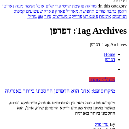
עדי פרל
In this category:
מוזיקה
פוקימון
קייטי פרי
קליפ
אוכל
אנימה
מנגה
נארוטו
ראמן
כתבה
פורים
תחפושת
מארוול
פארק
פארק שעשועים
קמפוס
הנוקמים
אומנות
פאנארט
פרוייקט מעריצים
ציור
gta
גורילז
Tag Archives: דפדפן
Tag Archives: דפדפן
Home
דפדפן
טכנולוגיה ומדע
מיקרוסופט: אדג' הוא הדפדפן החסכוני ביותר באנרגיה
מיקרוסופט ערכה ניסוי בין הדפדפנים אופרה, פיירפוקס וכרום,
כאשר באופן בלתי מפתיע דווקא הדפדפן שלה, אדג', הוא
החסכוני ביותר באנרגיה
By
עדי פרל