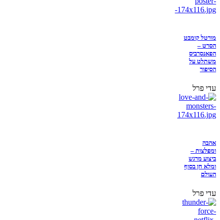
מורטל קומבט
הסרט –
הפאנסרביס
משתלט על
הסיפור
עדי פרל
אהבה
ומפלצות –
ביצוע מרגש
ומלא חן בסוף
העולם
עדי פרל