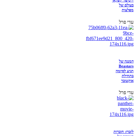
– סיפור קפקאי
בעולם של
מפלצות
עדי פרל
המנגה של
Beastars
תגיע לסיומה
בתחילת
אוקטובר
עדי פרל
לזכרו: חוברות