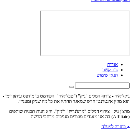
אודות
צור קשר
תנאי שימוש
גיקלואיד - צירוף המלים "גיק" ו"טבלואיד", הפורמט בו מודפס עיתון יומי -
הוא מגזין אינטרנטי חדש שמאגד תחתיו את כל מה שגיק ומעניין.
מרצ'ן-גיק - צירוף המלים "מרצ'נדייז" ו"גיק", היא חנות תכנית שותפים
(Affiliate) בה אנו מאגדים מוצרים מגניבים מרחבי הרשת.
בחזרה למעלה