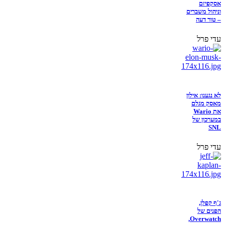
אסקפיזם
וניהול משברים
– טור דעה
עדי פרל
לא נגענו: אילון
מאסק מגלם
את Wario
במערכון של
SNL
עדי פרל
ג'ף קפלן,
הפנים של
Overwatch,