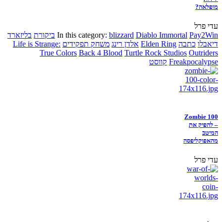
מופלאה?
עדי פרל
Pay2Win
Diablo Immortal
blizzard
In this category:
ביקורת
בליזארד
דיאבלו
כתבה
Elden Ring
אלדן רינג
משחק תפקידים
Life is Strange:
True Colors
Back 4 Blood
Turtle Rock Studios
Outriders
Freakpocalypse
קווסט
Zombie 100
– להפיק את
המיטב
מהאפוקליפסה
עדי פרל