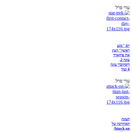
עדי פרל
יום "מגע
ראשון" הציג
את פיקארד
עונה 2,
דיסקוברי עונה
4 ועוד
עדי פרל
העונה
האחרונה של
Attack on