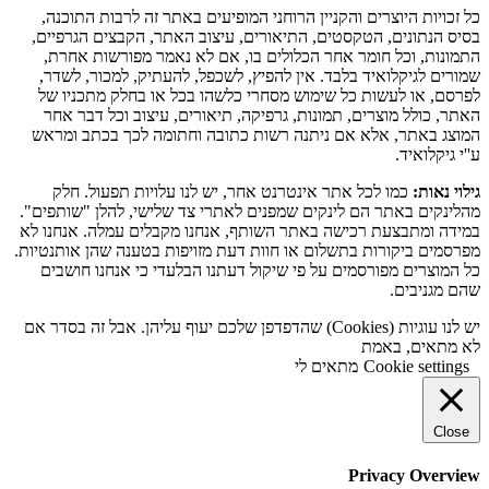
כל זכויות היוצרים והקניין הרוחני המופיעים באתר זה לרבות התוכנה,
בסיס הנתונים, הטקסטים, התיאורים, עיצוב האתר, הקבצים הגרפיים,
התמונות, וכל חומר אחר הכלולים בו, אם לא נאמר מפורשות אחרת,
שמורים לגיקלואיד בלבד. אין להפיץ, לשכפל, להעתיק, למכור, לשדר,
לפרסם, או לעשות כל שימוש מסחרי כלשהו בכל או בחלק מתכניו של
האתר, כולל מוצרים, תמונות, גרפיקה, תיאורים, עיצוב וכל דבר אחר
המוצג באתר, אלא אם ניתנה רשות כתובה וחתומה לכך בכתב ומראש
ע''י גיקלואיד.
גילוי נאות:
כמו לכל אתר אינטרנט אחר, יש לנו עלויות תפעול. חלק
מהלינקים באתר הם לינקים שמפנים לאתרי צד שלישי, להלן "שותפים".
במידה ומתבצעת רכישה באתר השותף, אנחנו מקבלים עמלה. אנחנו לא
מפרסמים ביקורות בתשלום או חוות דעת מזויפות בטענה שהן אותנטיות.
כל המוצרים מפורסמים על פי שיקול דעתנו הבלעדי כי אנחנו חושבים
שהם מגניבים.
יש לנו עוגיות (Cookies) שהדפדפן שלכם יעוף עליהן. אבל זה בסדר אם
לא מתאים, באמת
Cookie settings
מתאים לי
Close
Privacy Overview