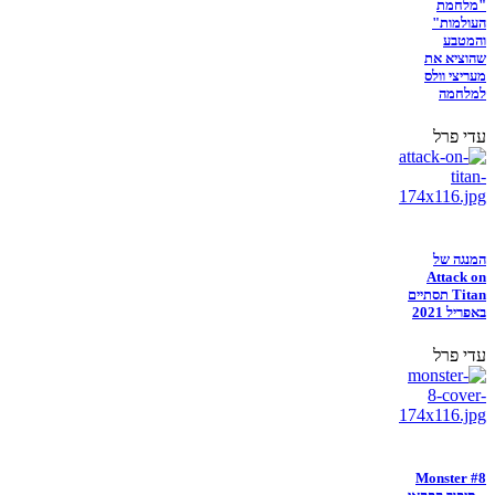
"מלחמת
העולמות"
והמטבע
שהוציא את
מעריצי וולס
למלחמה
עדי פרל
המנגה של
Attack on
Titan תסתיים
באפריל 2021
עדי פרל
Monster #8