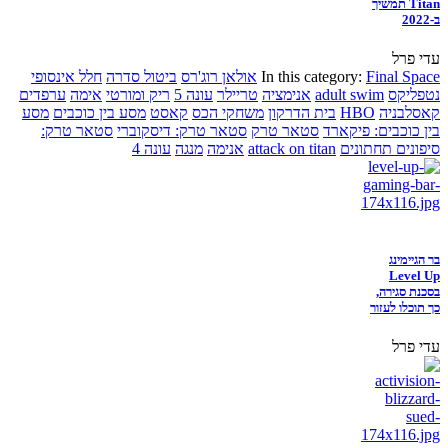
Titan תמשיך
ב-2022
עדי פרל
Final Space
In this category:
אולאן רוג'רס
ביטול סדרה
חלל אינסופי
נטפליקס
adult swim
אנימציה
טריילר
עונה 5
ריק ומורטי
אימה
ערפדים
קאסלבניה
HBO
בית הדרקון
משחקי הכס
קאסט
מסע בין כוכבים
מסע
בין כוכבים: פיקארד
סטאר טרק
סטאר טרק: דיסקוברי
סטאר טרק:
סיפונים תחתונים
attack on titan
אנימה
מנגה
עונה 4
בר הגיימינג
Level Up
בסכנת סגירה,
כך תוכלו לעזור
עדי פרל