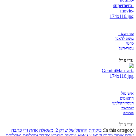
כוח רעם –
בושה לז'אנר
סרטי
גיבורי-העל
עדי פרל
איש מזל
התאומים –
הניסוי הקולנועי
שמכאיב
בעיניים
עדי פרל
In this category:
ביקורת
החתול של שרק 2: משאלה אחת ודי
כתבה
שרק
אימה
מקום שקט 2
HBO
מורטל קומבט
אהבה ומפלצות
נטפליקס