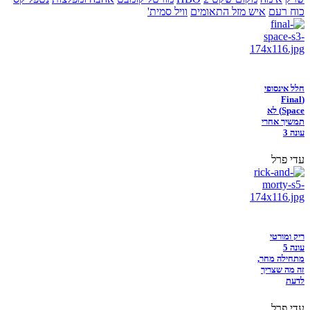
כוח רעם
איש מזל התאומים
וויל סמית'
חלל אינסופי
(Final
Space) לא
תמשיך אחרי
עונה 3
עדי פרל
ריק ומורטי
עונה 5
מתחילה מחר,
זה מה שצריך
לדעת
עדי פרל