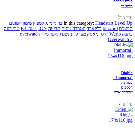
פורש מחברת
בליזארד
עדי פרל
Level Up
Headstart
In this category:
בר גיימינג
קמפיין מימון המונים
תרומות
blizzard
בליזארד
הטרדה מינית
תביעה
IGN
E3 2021
טור דעה
כתבה
Wario
אילון מאסק
מערכון
נינטנדו
סופר מריו
overwatch
Overwatch 2
Diablo
Immortal –
מסחטת
הכספים
ששברה אותי
עדי פרל