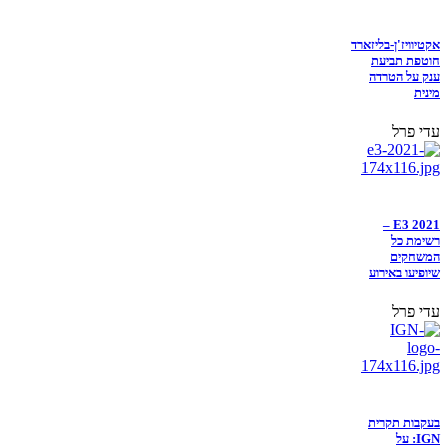
אקטיוויז'ן-בליזארד
חוטפת תביעת
ענק על הטרדה
מינית
עדי פרל
E3 2021 –
רשימת כל
המשחקים
שיופיעו באירוע
עדי פרל
בעקבות תקרית
IGN: על