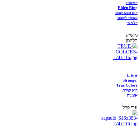
המשחק
Elden Ring
הוא מסע קסום
ואכזרי לחובבי
הז'אנר
מושיק
קלינמן
Life is
Strange:
True Colors
הוא יצירת
אומנות
עדי פרל