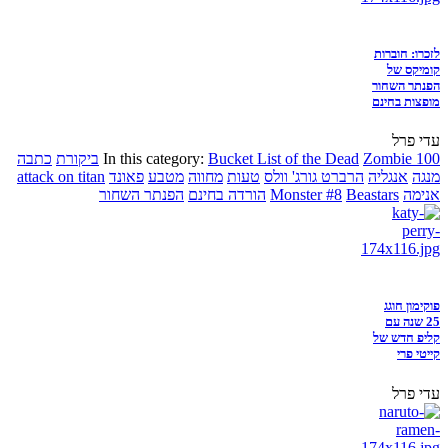
לזכרו: חוברות
קומיקס של
הפנתר השחור
מופצות בחינם
עדי פרל
Zombie 100
Bucket List of the Dead
In this category:
ביקורת
כתבה
מנגה
אנגליה
הרברט גורג' וולס
טעות
מחווה
מטבע
פאונד
attack on titan
אנימה
Beastars
Monster #8
הורדה בחינם
הפנתר השחור
פוקימון חוגג
25 שנה עם
קליפ חדש של
קייטי פרי
עדי פרל