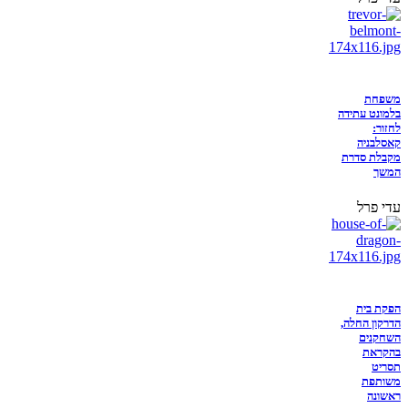
משפחת
בלמונט עתידה
לחזור:
קאסלבניה
מקבלת סדרת
המשך
עדי פרל
הפקת בית
הדרקון החלה,
השחקנים
בהקראת
תסריט
משותפת
ראשונה