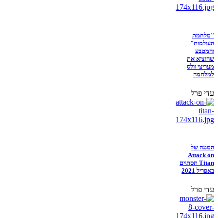
"מלחמת
העולמות"
והמטבע
שהוציא את
מעריצי וולס
למלחמה
עדי פרל
המנגה של
Attack on
Titan תסתיים
באפריל 2021
עדי פרל