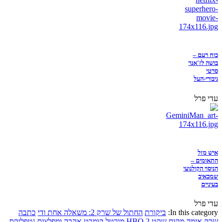
כוח רעם –
בושה לז'אנר
סרטי
גיבורי-העל
עדי פרל
איש מזל
התאומים –
הניסוי הקולנועי
שמכאיב
בעיניים
עדי פרל
In this category:
ביקורת
החתול של שרק 2: משאלה אחת ודי
כתבה
שרק
אימה
מקום שקט 2
HBO
מורטל קומבט
אהבה ומפלצות
נטפליקס