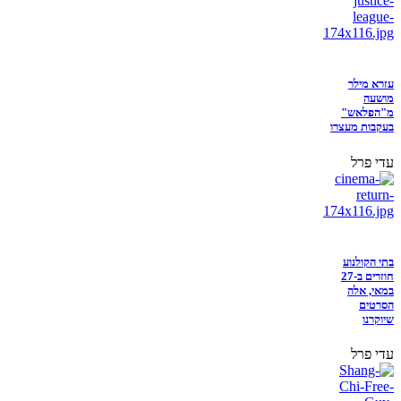
עזרא מילר
מושעה
מ"הפלאש"
בעקבות מעצרו
עדי פרל
בתי הקולנוע
חוזרים ב-27
במאי, אלה
הסרטים
שיוקרנו
עדי פרל