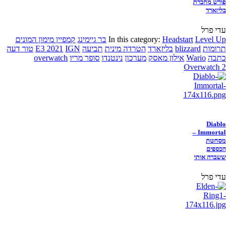
פורש מחברת
בליזארד
עדי פרל
Level Up
Headstart
In this category:
בר גיימינג
קמפיין מימון המונים
תרומות
blizzard
בליזארד
הטרדה מינית
תביעה
IGN
E3 2021
טור דעה
כתבה
Wario
אילון מאסק
מערכון
נינטנדו
סופר מריו
overwatch
Overwatch 2
Diablo
Immortal –
מסחטת
הכספים
ששברה אותי
עדי פרל