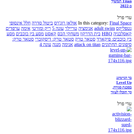
Titan תמשיך
ב-2022
עדי פרל
Final Space
In this category:
אולאן רוג'רס
ביטול סדרה
חלל אינסופי
נטפליקס
adult swim
אנימציה
טריילר
עונה 5
ריק ומורטי
אימה
ערפדים
קאסלבניה
HBO
בית הדרקון
משחקי הכס
קאסט
מסע בין כוכבים
מסע
בין כוכבים: פיקארד
סטאר טרק
סטאר טרק: דיסקוברי
סטאר טרק:
סיפונים תחתונים
attack on titan
אנימה
מנגה
עונה 4
בר הגיימינג
Level Up
בסכנת סגירה,
כך תוכלו לעזור
עדי פרל