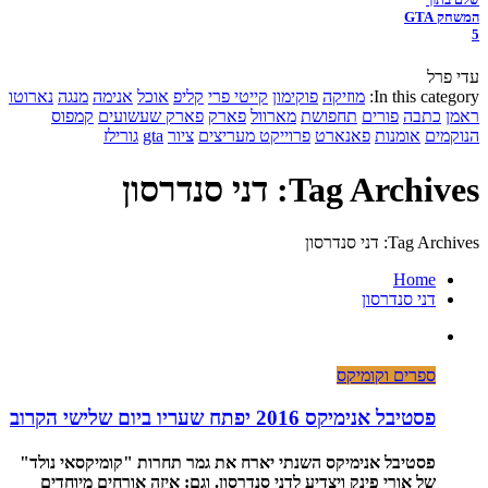
המשחק GTA
5
עדי פרל
In this category:
מוזיקה
פוקימון
קייטי פרי
קליפ
אוכל
אנימה
מנגה
נארוטו
ראמן
כתבה
פורים
תחפושת
מארוול
פארק
פארק שעשועים
קמפוס
הנוקמים
אומנות
פאנארט
פרוייקט מעריצים
ציור
gta
גורילז
Tag Archives: דני סנדרסון
Tag Archives: דני סנדרסון
Home
דני סנדרסון
ספרים וקומיקס
פסטיבל אנימיקס 2016 יפתח שעריו ביום שלישי הקרוב
פסטיבל אנימיקס השנתי יארח את גמר תחרות "קומיקסאי נולד"
של אורי פינק ויצדיע לדני סנדרסון. וגם: איזה אורחים מיוחדים