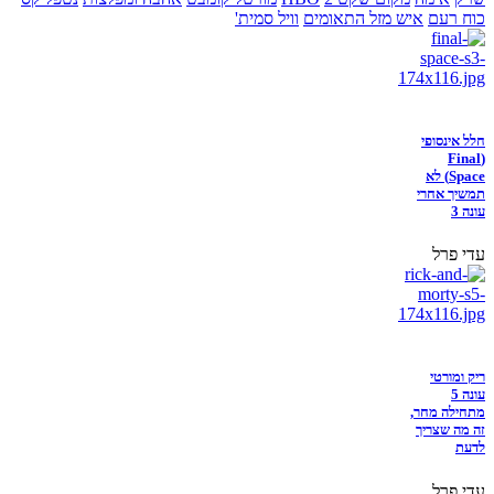
כוח רעם
איש מזל התאומים
וויל סמית'
חלל אינסופי
(Final
Space) לא
תמשיך אחרי
עונה 3
עדי פרל
ריק ומורטי
עונה 5
מתחילה מחר,
זה מה שצריך
לדעת
עדי פרל