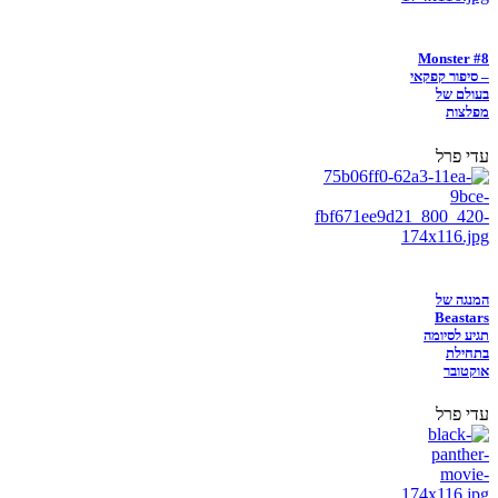
Monster #8
– סיפור קפקאי
בעולם של
מפלצות
עדי פרל
המנגה של
Beastars
תגיע לסיומה
בתחילת
אוקטובר
עדי פרל