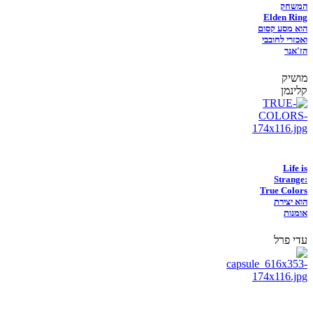
המשחק
Elden Ring
הוא מסע קסום
ואכזרי לחובבי
הז'אנר
מושיק
קלינמן
Life is
Strange:
True Colors
הוא יצירת
אומנות
עדי פרל