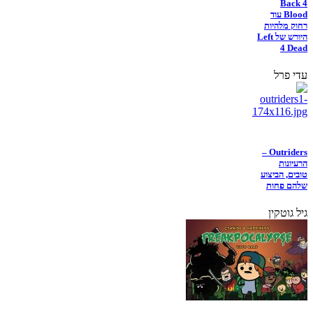
Back 4
Blood עוד
רחוק מלהיות
היורש של Left
4 Dead
עדי פרל
Outriders –
הרעיונות
טובים, הביצוע
שלהם פחות
גיל גוטקין