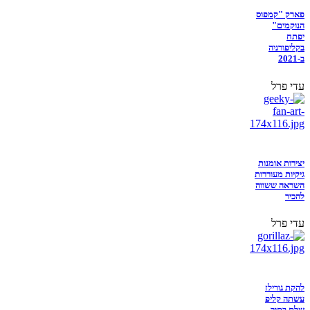
פארק "קמפוס
הנוקמים"
יפתח
בקליפורניה
ב-2021
עדי פרל
יצירות אומנות
גיקיות מעוררות
השראה ששווה
להכיר
עדי פרל
להקת גורילז
עשתה קליפ
שלם בתוך