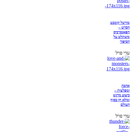
מורטל קומבט
הסרט –
הפאנסרביס
משתלט על
הסיפור
עדי פרל
אהבה
ומפלצות –
ביצוע מרגש
ומלא חן בסוף
העולם
עדי פרל