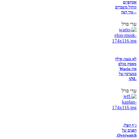
אסקפיזם
וניהול משברים
– טור דעה
עדי פרל
לא נגענו: אילון
מאסק מגלם
את Wario
במערכון של
SNL
עדי פרל
ג'ף קפלן,
הפנים של
Overwatch,