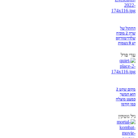
החתול של
שרק 2 מוכיח
שלדרימוורקס
יש 9 נשמות
עדי פרל
מקום שקט 2
הוא המשך
כמעט מוצלח
כמו קודמו
גיל גוטקין