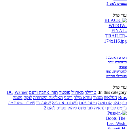
בספייס ג'אם 2
עדי פרל
הסרט האלמנה
השחורה עובר
סופית
לסטרימינג, צפו
בטריילר החדש
עדי פרל
In this category:
טריילר
מארוול
פוסטר
תור: אהבה ורעם
Warner
DC
Bros
הפלאש
מעצר
עזרא מילר
דיסני
האלמנה השחורה
לוקה
נשמה
פיקסאר
קרואלה
דיסני פלוס
לשחרר את גיא
שאנג-צ'י
שירות סטרימינג
ג'יימס לברון
זנדאיה
לוני טונס
ליהוק
ספייס ג'אם 2