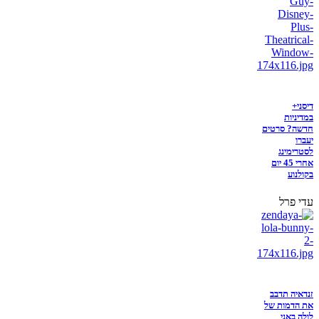
דיסני+
במדיניות
חדשה? סרטים
יעברו
לסטרימינג
אחרי 45 יום
בקולנוע
עדי פרל
זנדאיה תדבב
את הדמות של
לולה באני