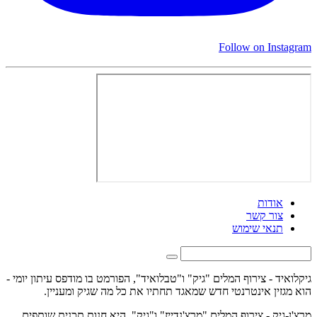
Follow on Instagram
אודות
צור קשר
תנאי שימוש
גיקלואיד - צירוף המלים "גיק" ו"טבלואיד", הפורמט בו מודפס עיתון יומי -
הוא מגזין אינטרנטי חדש שמאגד תחתיו את כל מה שגיק ומעניין.
מרצ'ן-גיק - צירוף המלים "מרצ'נדייז" ו"גיק", היא חנות תכנית שותפים