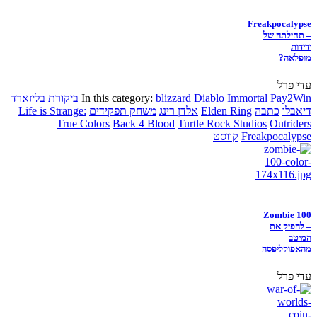
Freakpocalypse
– תחילתה של
ידידות
מופלאה?
עדי פרל
Pay2Win
Diablo Immortal
blizzard
In this category:
ביקורת
בליזארד
דיאבלו
כתבה
Elden Ring
אלדן רינג
משחק תפקידים
Life is Strange:
True Colors
Back 4 Blood
Turtle Rock Studios
Outriders
Freakpocalypse
קווסט
Zombie 100
– להפיק את
המיטב
מהאפוקליפסה
עדי פרל