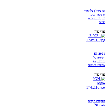
אקטיוויז'ן-בליזארד
חוטפת תביעת
ענק על הטרדה
מינית
עדי פרל
E3 2021 –
רשימת כל
המשחקים
שיופיעו באירוע
עדי פרל
בעקבות תקרית
IGN: על