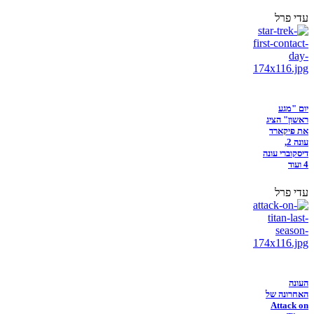
עדי פרל
יום "מגע
ראשון" הציג
את פיקארד
עונה 2,
דיסקוברי עונה
4 ועוד
עדי פרל
העונה
האחרונה של
Attack on