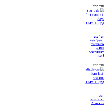
עדי פרל
יום "מגע
ראשון" הציג
את פיקארד
עונה 2,
דיסקוברי עונה
4 ועוד
עדי פרל
העונה
האחרונה של
Attack on