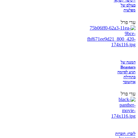
– סיפור קפקאי
בעולם של
מפלצות
עדי פרל
המנגה של
Beastars
תגיע לסיומה
בתחילת
אוקטובר
עדי פרל
לזכרו: חוברות