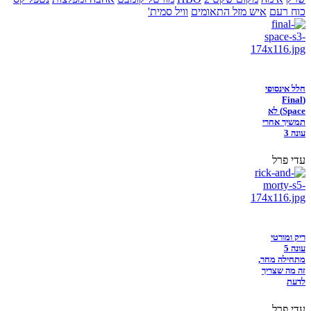
כוח רעם
איש מזל התאומים
וויל סמית'
חלל אינסופי
(Final
Space) לא
תמשיך אחרי
עונה 3
עדי פרל
ריק ומורטי
עונה 5
מתחילה מחר,
זה מה שצריך
לדעת
עדי פרל