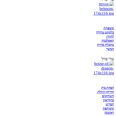
משפחת
בלמונט עתידה
לחזור:
קאסלבניה
מקבלת סדרת
המשך
עדי פרל
הפקת בית
הדרקון החלה,
השחקנים
בהקראת
תסריט
משותפת
ראשונה