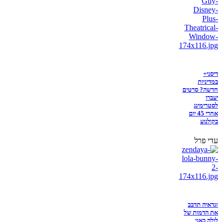
דיסני+
במדיניות
חדשה? סרטים
יעברו
לסטרימינג
אחרי 45 יום
בקולנוע
עדי פרל
זנדאיה תדבב
את הדמות של
לולה באני