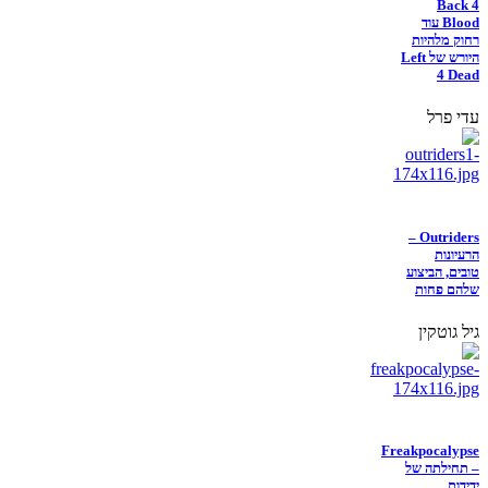
Back 4
Blood עוד
רחוק מלהיות
היורש של Left
4 Dead
עדי פרל
Outriders –
הרעיונות
טובים, הביצוע
שלהם פחות
גיל גוטקין
Freakpocalypse
– תחילתה של
ידידות