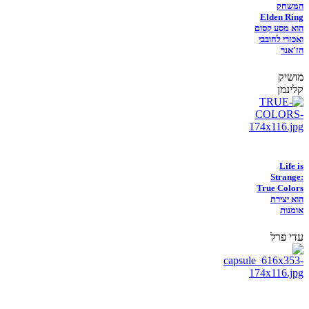
המשחק
Elden Ring
הוא מסע קסום
ואכזרי לחובבי
הז'אנר
מושיק
קלינמן
Life is
Strange:
True Colors
הוא יצירת
אומנות
עדי פרל