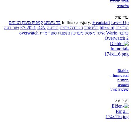
פורש מחברת
בליזארד
עדי פרל
Level Up
Headstart
In this category:
בר גיימינג
קמפיין מימון המונים
תרומות
blizzard
בליזארד
הטרדה מינית
תביעה
IGN
E3 2021
טור דעה
כתבה
Wario
אילון מאסק
מערכון
נינטנדו
סופר מריו
overwatch
Overwatch 2
Diablo
Immortal –
מסחטת
הכספים
ששברה אותי
עדי פרל