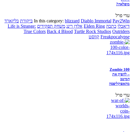
מופלאה?
עדי פרל
Pay2Win
Diablo Immortal
blizzard
In this category:
ביקורת
בליזארד
דיאבלו
כתבה
Elden Ring
אלדן רינג
משחק תפקידים
Life is Strange:
True Colors
Back 4 Blood
Turtle Rock Studios
Outriders
Freakpocalypse
קווסט
Zombie 100
– להפיק את
המיטב
מהאפוקליפסה
עדי פרל