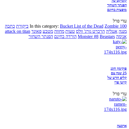
קומיקס של
הפנתר השחור
מופצות בחינם
עדי פרל
Zombie 100
Bucket List of the Dead
In this category:
ביקורת
כתבה
מנגה
אנגליה
הרברט גורג' וולס
טעות
מחווה
מטבע
פאונד
attack on titan
אנימה
Beastars
Monster #8
הורדה בחינם
הפנתר השחור
פוקימון חוגג
25 שנה עם
קליפ חדש של
קייטי פרי
עדי פרל
ארבעה