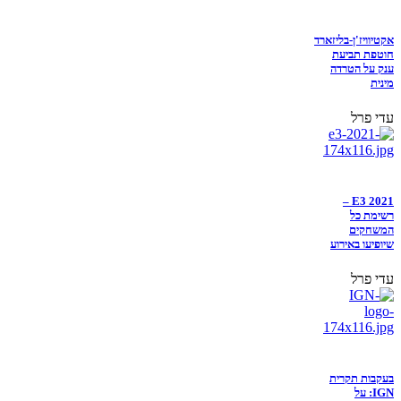
אקטיוויז'ן-בליזארד
חוטפת תביעת
ענק על הטרדה
מינית
עדי פרל
E3 2021 –
רשימת כל
המשחקים
שיופיעו באירוע
עדי פרל
בעקבות תקרית
IGN: על