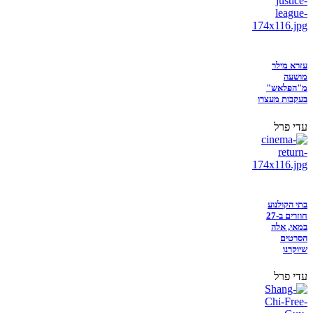
עזרא מילר
מושעה
מ"הפלאש"
בעקבות מעצרו
עדי פרל
בתי הקולנוע
חוזרים ב-27
במאי, אלה
הסרטים
שיוקרנו
עדי פרל