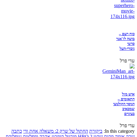
כוח רעם –
בושה לז'אנר
סרטי
גיבורי-העל
עדי פרל
איש מזל
התאומים –
הניסוי הקולנועי
שמכאיב
בעיניים
עדי פרל
In this category:
ביקורת
החתול של שרק 2: משאלה אחת ודי
כתבה
שרק
אימה
מקום שקט 2
HBO
מורטל קומבט
אהבה ומפלצות
נטפליקס