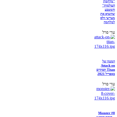
"מלחמת
העולמות"
והמטבע
שהוציא את
מעריצי וולס
למלחמה
עדי פרל
המנגה של
Attack on
Titan תסתיים
באפריל 2021
עדי פרל
Monster #8