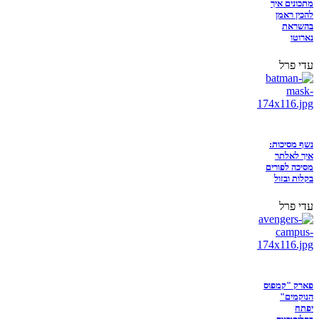
מתכונים איך
להכין ראמן
בהשראת
נארוטו
עדי פרל
נשף מסיכות:
איך לאלתר
מסיכה לפורים
בקלות ובזול
עדי פרל
פארק "קמפוס
הנוקמים"
יפתח