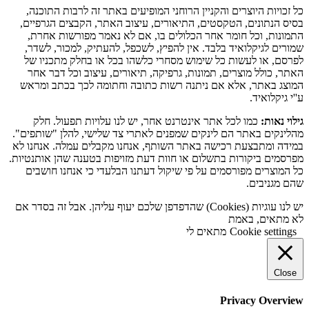
כל זכויות היוצרים והקניין הרוחני המופיעים באתר זה לרבות התוכנה,
בסיס הנתונים, הטקסטים, התיאורים, עיצוב האתר, הקבצים הגרפיים,
התמונות, וכל חומר אחר הכלולים בו, אם לא נאמר מפורשות אחרת,
שמורים לגיקלואיד בלבד. אין להפיץ, לשכפל, להעתיק, למכור, לשדר,
לפרסם, או לעשות כל שימוש מסחרי כלשהו בכל או בחלק מתכניו של
האתר, כולל מוצרים, תמונות, גרפיקה, תיאורים, עיצוב וכל דבר אחר
המוצג באתר, אלא אם ניתנה רשות כתובה וחתומה לכך בכתב ומראש
ע''י גיקלואיד.
גילוי נאות:
כמו לכל אתר אינטרנט אחר, יש לנו עלויות תפעול. חלק
מהלינקים באתר הם לינקים שמפנים לאתרי צד שלישי, להלן "שותפים".
במידה ומתבצעת רכישה באתר השותף, אנחנו מקבלים עמלה. אנחנו לא
מפרסמים ביקורות בתשלום או חוות דעת מזויפות בטענה שהן אותנטיות.
כל המוצרים מפורסמים על פי שיקול דעתנו הבלעדי כי אנחנו חושבים
שהם מגניבים.
יש לנו עוגיות (Cookies) שהדפדפן שלכם יעוף עליהן. אבל זה בסדר אם
לא מתאים, באמת
Cookie settings
מתאים לי
Close
Privacy Overview