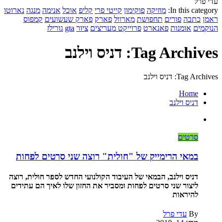
עדי פרל
In this category:
מוזיקה
פוקימון
קייטי פרי
קליפ
אוכל
אנימה
מנגה
נארוטו
ראמן
כתבה
פורים
תחפושת
מארוול
פארק
פארק שעשועים
קמפוס
הנוקמים
אומנות
פאנארט
פרוייקט מעריצים
ציור
gta
גורילז
Tag Archives: דניס וילנב
Tag Archives: דניס וילנב
Home
דניס וילנב
סרטים
במאי הרימייק של "חולית" רוצה שני סרטים לפחות
דניס וילנב, הבמאי של העיבוד הקולנועי החדש לספר חולית, רוצה
ליצור שני סרטים לפחות ומסביר את החזון שלו לאיך הם עתידים
להיראות
By
עדי פרל