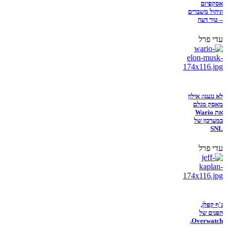
אסקפיזם
וניהול משברים
– טור דעה
עדי פרל
לא נגענו: אילון
מאסק מגלם
את Wario
במערכון של
SNL
עדי פרל
ג'ף קפלן,
הפנים של
Overwatch,