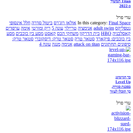
Titan תמשיך
ב-2022
עדי פרל
Final Space
In this category:
אולאן רוג'רס
ביטול סדרה
חלל אינסופי
נטפליקס
adult swim
אנימציה
טריילר
עונה 5
ריק ומורטי
אימה
ערפדים
קאסלבניה
HBO
בית הדרקון
משחקי הכס
קאסט
מסע בין כוכבים
מסע
בין כוכבים: פיקארד
סטאר טרק
סטאר טרק: דיסקוברי
סטאר טרק:
סיפונים תחתונים
attack on titan
אנימה
מנגה
עונה 4
בר הגיימינג
Level Up
בסכנת סגירה,
כך תוכלו לעזור
עדי פרל