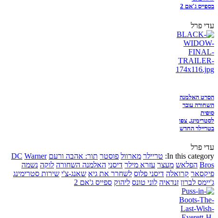
בספייס ג'אם 2
עדי פרל
הסרט האלמנה
השחורה עובר
סופית
לסטרימינג, צפו
בטריילר החדש
עדי פרל
In this category:
טריילר
מארוול
פוסטר
תור: אהבה ורעם
Warner
DC
Bros
הפלאש
מעצר
עזרא מילר
דיסני
האלמנה השחורה
לוקה
נשמה
פיקסאר
קרואלה
דיסני פלוס
לשחרר את גיא
שאנג-צ'י
שירות סטרימינג
ג'יימס לברון
זנדאיה
לוני טונס
ליהוק
ספייס ג'אם 2