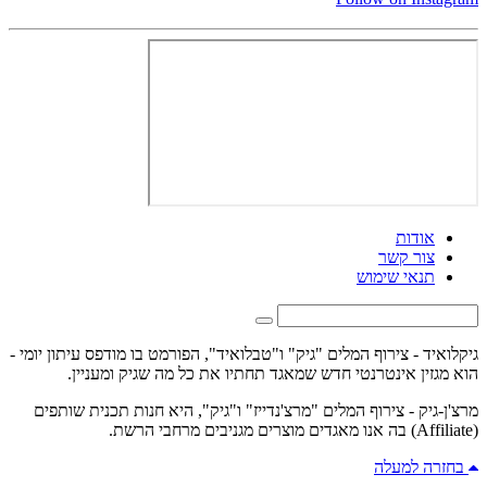
אודות
צור קשר
תנאי שימוש
גיקלואיד - צירוף המלים "גיק" ו"טבלואיד", הפורמט בו מודפס עיתון יומי -
הוא מגזין אינטרנטי חדש שמאגד תחתיו את כל מה שגיק ומעניין.
מרצ'ן-גיק - צירוף המלים "מרצ'נדייז" ו"גיק", היא חנות תכנית שותפים
(Affiliate) בה אנו מאגדים מוצרים מגניבים מרחבי הרשת.
בחזרה למעלה