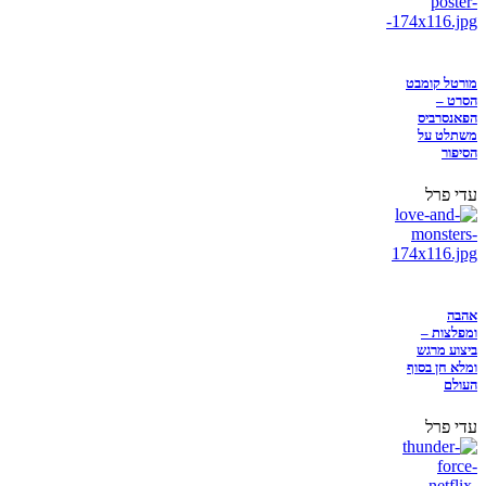
מורטל קומבט
הסרט –
הפאנסרביס
משתלט על
הסיפור
עדי פרל
אהבה
ומפלצות –
ביצוע מרגש
ומלא חן בסוף
העולם
עדי פרל