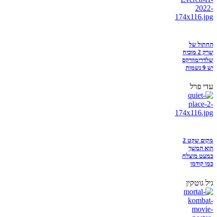
החתול של
שרק 2 מוכיח
שלדרימוורקס
יש 9 נשמות
עדי פרל
מקום שקט 2
הוא המשך
כמעט מוצלח
כמו קודמו
גיל גוטקין