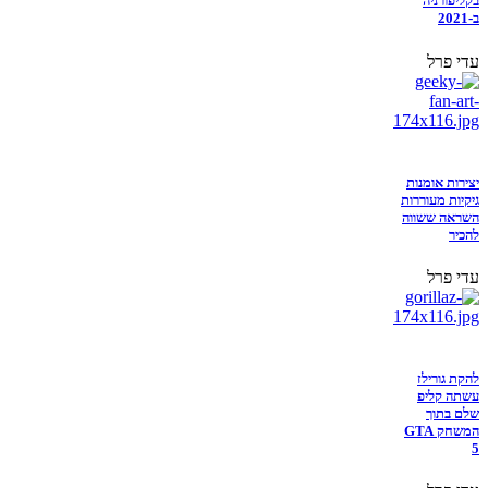
בקליפורניה
ב-2021
עדי פרל
יצירות אומנות
גיקיות מעוררות
השראה ששווה
להכיר
עדי פרל
להקת גורילז
עשתה קליפ
שלם בתוך
המשחק GTA
5