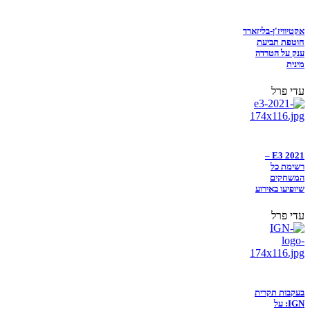
אקטיוויז'ן-בליזארד
חוטפת תביעת
ענק על הטרדה
מינית
עדי פרל
E3 2021 –
רשימת כל
המשחקים
שיופיעו באירוע
עדי פרל
בעקבות תקרית
IGN: על