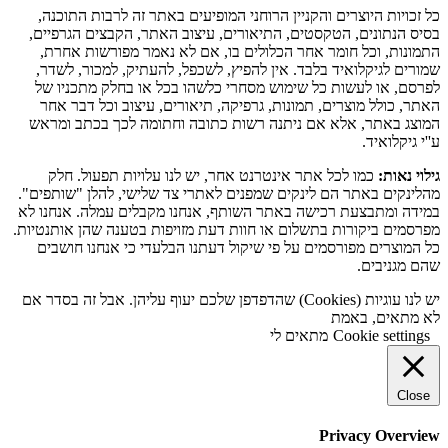
כל זכויות היוצרים והקניין הרוחני המופיעים באתר זה לרבות התוכנה,
בסיס הנתונים, הטקסטים, התיאורים, עיצוב האתר, הקבצים הגרפיים,
התמונות, וכל חומר אחר הכלולים בו, אם לא נאמר מפורשות אחרת,
שמורים לגיקלואיד בלבד. אין להפיץ, לשכפל, להעתיק, למכור, לשדר,
לפרסם, או לעשות כל שימוש מסחרי כלשהו בכל או בחלק מתכניו של
האתר, כולל מוצרים, תמונות, גרפיקה, תיאורים, עיצוב וכל דבר אחר
המוצג באתר, אלא אם ניתנה רשות כתובה וחתומה לכך בכתב ומראש
ע''י גיקלואיד.
גילוי נאות:
כמו לכל אתר אינטרנט אחר, יש לנו עלויות תפעול. חלק
מהלינקים באתר הם לינקים שמפנים לאתרי צד שלישי, להלן "שותפים".
במידה ומתבצעת רכישה באתר השותף, אנחנו מקבלים עמלה. אנחנו לא
מפרסמים ביקורות בתשלום או חוות דעת מזויפות בטענה שהן אותנטיות.
כל המוצרים מפורסמים על פי שיקול דעתנו הבלעדי כי אנחנו חושבים
שהם מגניבים.
יש לנו עוגיות (Cookies) שהדפדפן שלכם יעוף עליהן. אבל זה בסדר אם
לא מתאים, באמת
Cookie settings
מתאים לי
Close
Privacy Overview