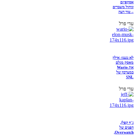
אסקפיזם
וניהול משברים
– טור דעה
עדי פרל
לא נגענו: אילון
מאסק מגלם
את Wario
במערכון של
SNL
עדי פרל
ג'ף קפלן,
הפנים של
Overwatch,