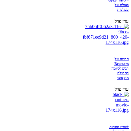
– סיפור קפקאי
בעולם של
מפלצות
עדי פרל
המנגה של
Beastars
תגיע לסיומה
בתחילת
אוקטובר
עדי פרל
לזכרו: חוברות