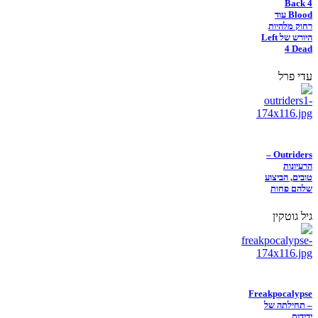
Back 4
Blood עוד
רחוק מלהיות
היורש של Left
4 Dead
עדי פרל
Outriders –
הרעיונות
טובים, הביצוע
שלהם פחות
גיל גוטקין
Freakpocalypse
– תחילתה של
ידידות