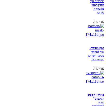
מתכונים איך
להכין ראמן
בהשראת
נארוטו
עדי פרל
נשף מסיכות:
איך לאלתר
מסיכה לפורים
בקלות ובזול
עדי פרל
פארק "קמפוס
הנוקמים"
יפתח