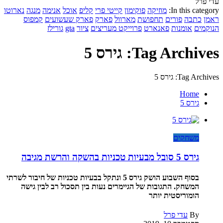
עדי פרל
In this category:
מוזיקה
פוקימון
קייטי פרי
קליפ
אוכל
אנימה
מנגה
נארוטו
ראמן
כתבה
פורים
תחפושת
מארוול
פארק
פארק שעשועים
קמפוס
הנוקמים
אומנות
פאנארט
פרוייקט מעריצים
ציור
gta
גורילז
Tag Archives: גירס 5
Tag Archives: גירס 5
Home
גירס 5
משחקים
גירס 5 סובל מבעיות טכניות בהשקה והרשת מגיבה
בסוף השבוע הושק גירס 5 ונתקל בבעיות טכניות של חיבור לשרתי
המשחק. התגובות של הגיימרים נעות בין תסכול רב לבין גישה
הומוריסטית יותר
By
עדי פרל