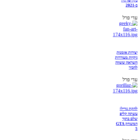
בקליפורניה
ב-2021
עדי פרל
יצירות אומנות
גיקיות מעוררות
השראה ששווה
להכיר
עדי פרל
להקת גורילז
עשתה קליפ
שלם בתוך
המשחק GTA
5