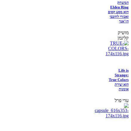
המשחק
Elden Ring
הוא מסע קסום
ואכזרי לחובבי
הז'אנר
מושיק
קלינמן
Life is
Strange:
True Colors
הוא יצירת
אומנות
עדי פרל