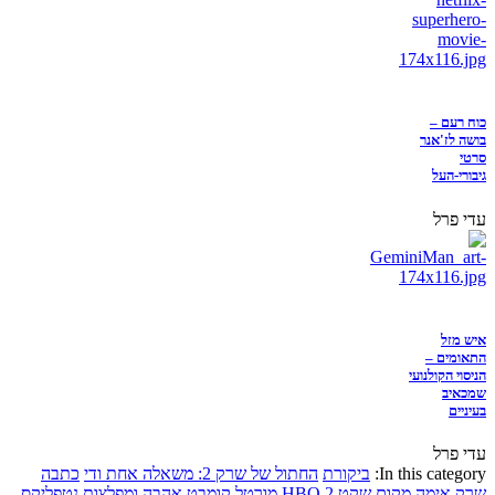
כוח רעם –
בושה לז'אנר
סרטי
גיבורי-העל
עדי פרל
איש מזל
התאומים –
הניסוי הקולנועי
שמכאיב
בעיניים
עדי פרל
In this category:
ביקורת
החתול של שרק 2: משאלה אחת ודי
כתבה
שרק
אימה
מקום שקט 2
HBO
מורטל קומבט
אהבה ומפלצות
נטפליקס