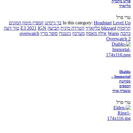
פורש מחברת
בליזארד
עדי פרל
Level Up
Headstart
In this category:
בר גיימינג
קמפיין מימון המונים
תרומות
blizzard
בליזארד
הטרדה מינית
תביעה
IGN
E3 2021
טור דעה
כתבה
Wario
אילון מאסק
מערכון
נינטנדו
סופר מריו
overwatch
Overwatch 2
Diablo
Immortal –
מסחטת
הכספים
ששברה אותי
עדי פרל