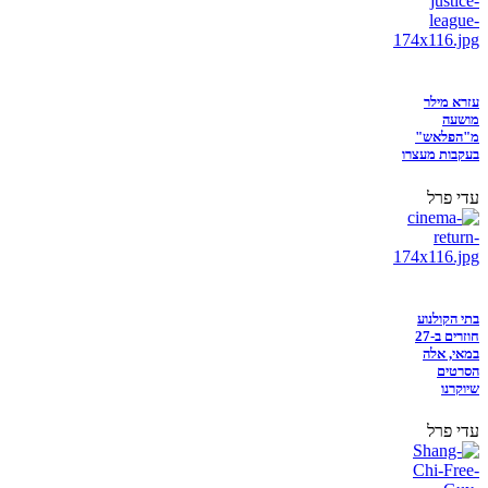
עזרא מילר
מושעה
מ"הפלאש"
בעקבות מעצרו
עדי פרל
בתי הקולנוע
חוזרים ב-27
במאי, אלה
הסרטים
שיוקרנו
עדי פרל