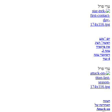
עדי פרל
יום "מגע
ראשון" הציג
את פיקארד
עונה 2,
דיסקוברי עונה
4 ועוד
עדי פרל
העונה
האחרונה של
Attack on