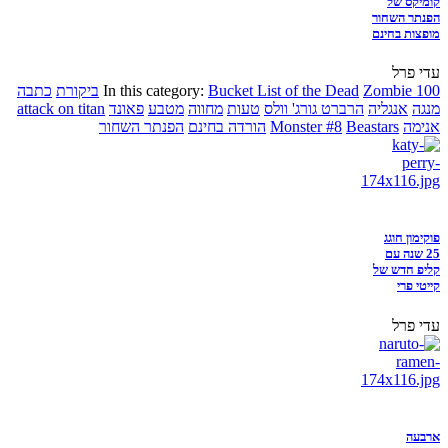
קומיקס של
הפנתר השחור
מופצות בחינם
עדי פרל
Zombie 100
Bucket List of the Dead
In this category:
ביקורת
כתבה
מנגה
אנגליה
הרברט גורג' וולס
טעות
מחווה
מטבע
פאונד
attack on titan
אנימה
Beastars
Monster #8
הורדה בחינם
הפנתר השחור
פוקימון חוגג
25 שנה עם
קליפ חדש של
קייטי פרי
עדי פרל
ארבעה