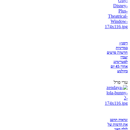
דיסני+
במדיניות
חדשה? סרטים
יעברו
לסטרימינג
אחרי 45 יום
בקולנוע
עדי פרל
זנדאיה תדבב
את הדמות של
לולה באני