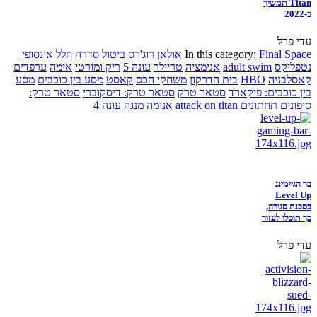
Titan תמשיך
ב-2022
עדי פרל
Final Space
In this category:
אולאן רוג'רס
ביטול סדרה
חלל אינסופי
נטפליקס
adult swim
אנימציה
טריילר
עונה 5
ריק ומורטי
אימה
ערפדים
קאסלבניה
HBO
בית הדרקון
משחקי הכס
קאסט
מסע בין כוכבים
מסע
בין כוכבים: פיקארד
סטאר טרק
סטאר טרק: דיסקוברי
סטאר טרק:
סיפונים תחתונים
attack on titan
אנימה
מנגה
עונה 4
בר הגיימינג
Level Up
בסכנת סגירה,
כך תוכלו לעזור
עדי פרל