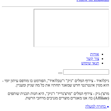
אודות
צור קשר
תנאי שימוש
גיקלואיד - צירוף המלים "גיק" ו"טבלואיד", הפורמט בו מודפס עיתון יומי -
הוא מגזין אינטרנטי חדש שמאגד תחתיו את כל מה שגיק ומעניין.
מרצ'ן-גיק - צירוף המלים "מרצ'נדייז" ו"גיק", היא חנות תכנית שותפים
(Affiliate) בה אנו מאגדים מוצרים מגניבים מרחבי הרשת.
בחזרה למעלה