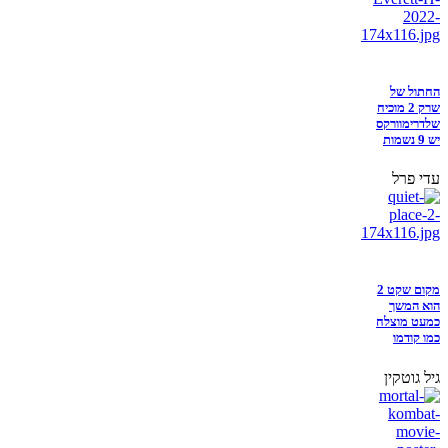
החתול של
שרק 2 מוכיח
שלדרימוורקס
יש 9 נשמות
עדי פרל
מקום שקט 2
הוא המשך
כמעט מוצלח
כמו קודמו
גיל גוטקין