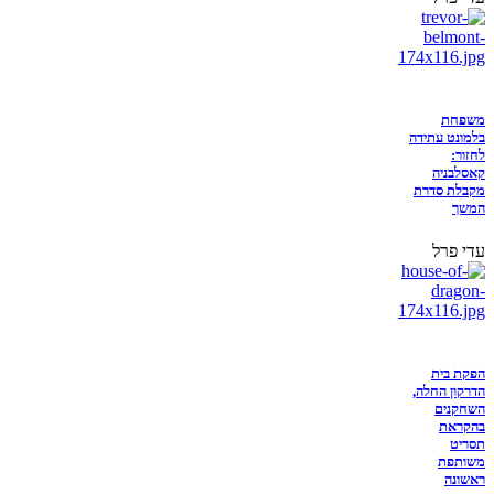
משפחת
בלמונט עתידה
לחזור:
קאסלבניה
מקבלת סדרת
המשך
עדי פרל
הפקת בית
הדרקון החלה,
השחקנים
בהקראת
תסריט
משותפת
ראשונה