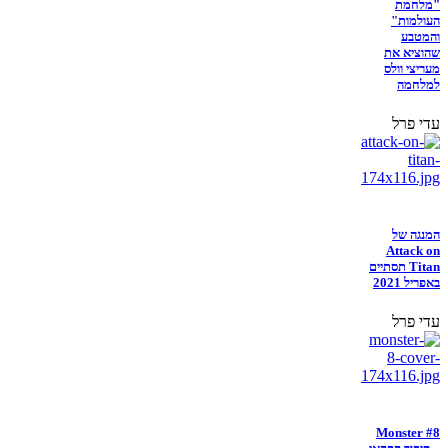
"מלחמת
העולמות"
והמטבע
שהוציא את
מעריצי וולס
למלחמה
עדי פרל
המנגה של
Attack on
Titan תסתיים
באפריל 2021
עדי פרל
Monster #8