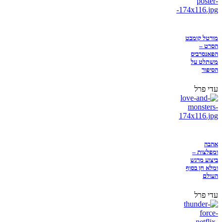
מורטל קומבט
הסרט –
הפאנסרביס
משתלט על
הסיפור
עדי פרל
אהבה
ומפלצות –
ביצוע מרגש
ומלא חן בסוף
העולם
עדי פרל