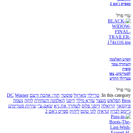
בספייס ג'אם 2
עדי פרל
הסרט האלמנה
השחורה עובר
סופית
לסטרימינג, צפו
בטריילר החדש
עדי פרל
In this category:
טריילר
מארוול
פוסטר
תור: אהבה ורעם
Warner
DC
Bros
הפלאש
מעצר
עזרא מילר
דיסני
האלמנה השחורה
לוקה
נשמה
פיקסאר
קרואלה
דיסני פלוס
לשחרר את גיא
שאנג-צ'י
שירות סטרימינג
ג'יימס לברון
זנדאיה
לוני טונס
ליהוק
ספייס ג'אם 2