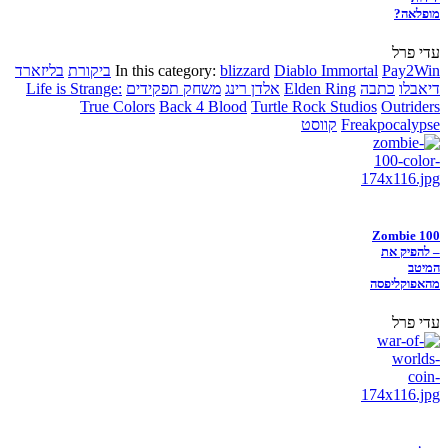
מופלאה?
עדי פרל
Pay2Win
Diablo Immortal
blizzard
In this category:
ביקורת
בליזארד
דיאבלו
כתבה
Elden Ring
אלדן רינג
משחק תפקידים
Life is Strange:
True Colors
Back 4 Blood
Turtle Rock Studios
Outriders
Freakpocalypse
קווסט
Zombie 100
– להפיק את
המיטב
מהאפוקליפסה
עדי פרל