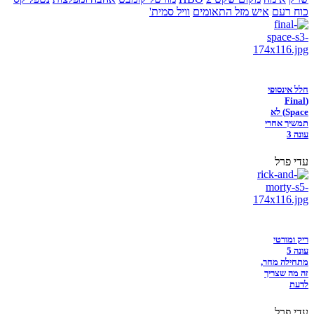
כוח רעם
איש מזל התאומים
וויל סמית'
חלל אינסופי
(Final
Space) לא
תמשיך אחרי
עונה 3
עדי פרל
ריק ומורטי
עונה 5
מתחילה מחר,
זה מה שצריך
לדעת
עדי פרל