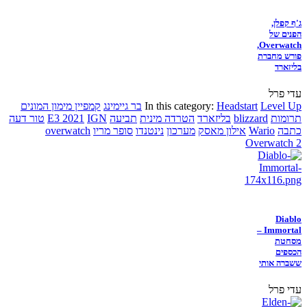
ג'ף קפלן,
הפנים של
Overwatch,
פורש מחברת
בליזארד
עדי פרל
Level Up
Headstart
In this category:
בר גיימינג
קמפיין מימון המונים
תרומות
blizzard
בליזארד
הטרדה מינית
תביעה
IGN
E3 2021
טור דעה
כתבה
Wario
אילון מאסק
מערכון
נינטנדו
סופר מריו
overwatch
Overwatch 2
Diablo
Immortal –
מסחטת
הכספים
ששברה אותי
עדי פרל