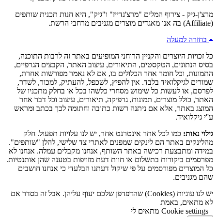
מרצ'ן-גיק - צירוף המלים "מרצ'נדייז" ו"גיק", היא חנות תכנית שותפים
(Affiliate) בה אנו מאגדים מוצרים מגניבים מרחבי הרשת.
בחזרה למעלה
כל זכויות היוצרים והקניין הרוחני המופיעים באתר זה לרבות התוכנה,
בסיס הנתונים, הטקסטים, התיאורים, עיצוב האתר, הקבצים הגרפיים,
התמונות, וכל חומר אחר הכלולים בו, אם לא נאמר מפורשות אחרת,
שמורים לגיקלואיד בלבד. אין להפיץ, לשכפל, להעתיק, למכור, לשדר,
לפרסם, או לעשות כל שימוש מסחרי כלשהו בכל או בחלק מתכניו של
האתר, כולל מוצרים, תמונות, גרפיקה, תיאורים, עיצוב וכל דבר אחר
המוצג באתר, אלא אם ניתנה רשות כתובה וחתומה לכך בכתב ומראש
ע''י גיקלואיד.
גילוי נאות:
כמו לכל אתר אינטרנט אחר, יש לנו עלויות תפעול. חלק
מהלינקים באתר הם לינקים שמפנים לאתרי צד שלישי, להלן "שותפים".
במידה ומתבצעת רכישה באתר השותף, אנחנו מקבלים עמלה. אנחנו לא
מפרסמים ביקורות בתשלום או חוות דעת מזויפות בטענה שהן אותנטיות.
כל המוצרים מפורסמים על פי שיקול דעתנו הבלעדי כי אנחנו חושבים
שהם מגניבים.
יש לנו עוגיות (Cookies) שהדפדפן שלכם יעוף עליהן. אבל זה בסדר אם
לא מתאים, באמת
Cookie settings
מתאים לי