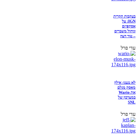
בעקבות תקרית
IGN: על
אסקפיזם
וניהול משברים
– טור דעה
עדי פרל
לא נגענו: אילון
מאסק מגלם
את Wario
במערכון של
SNL
עדי פרל