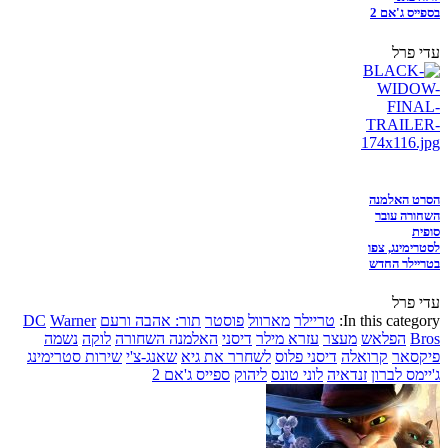
בספייס ג'אם 2
עדי פרל
הסרט האלמנה
השחורה עובר
סופית
לסטרימינג, צפו
בטריילר החדש
עדי פרל
In this category:
טריילר
מארוול
פוסטר
תור: אהבה ורעם
Warner
DC
Bros
הפלאש
מעצר
עזרא מילר
דיסני
האלמנה השחורה
לוקה
נשמה
פיקסאר
קרואלה
דיסני פלוס
לשחרר את גיא
שאנג-צ'י
שירות סטרימינג
ג'יימס לברון
זנדאיה
לוני טונס
ליהוק
ספייס ג'אם 2