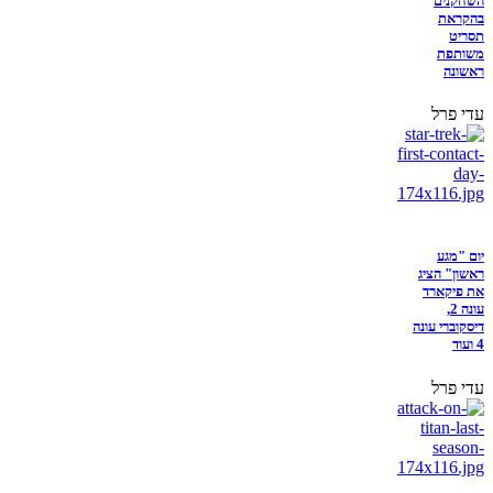
השחקנים
בהקראת
תסריט
משותפת
ראשונה
עדי פרל
יום "מגע
ראשון" הציג
את פיקארד
עונה 2,
דיסקוברי עונה
4 ועוד
עדי פרל