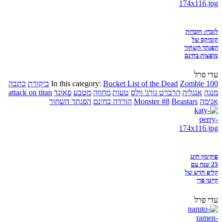
לזכרו: חוברות
קומיקס של
הפנתר השחור
מופצות בחינם
עדי פרל
Zombie 100
Bucket List of the Dead
In this category:
ביקורת
כתבה
מנגה
אנגליה
הרברט גורג' וולס
טעות
מחווה
מטבע
פאונד
attack on titan
אנימה
Beastars
Monster #8
הורדה בחינם
הפנתר השחור
פוקימון חוגג
25 שנה עם
קליפ חדש של
קייטי פרי
עדי פרל