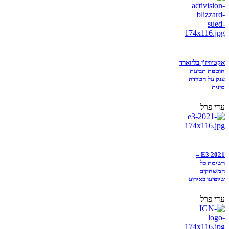
אקטיוויז'ן-בליזארד
חוטפת תביעת
ענק על הטרדה
מינית
עדי פרל
E3 2021 –
רשימת כל
המשחקים
שיופיעו באירוע
עדי פרל