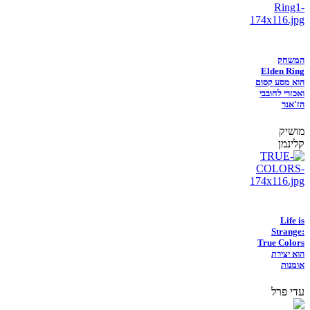
המשחק
Elden Ring
הוא מסע קסום
ואכזרי לחובבי
הז'אנר
מושיק
קלינמן
Life is
Strange:
True Colors
הוא יצירת
אומנות
עדי פרל