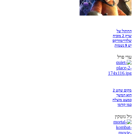
החתול של
שרק 2 מוכיח
שלדרימוורקס
יש 9 נשמות
עדי פרל
מקום שקט 2
הוא המשך
כמעט מוצלח
כמו קודמו
גיל גוטקין