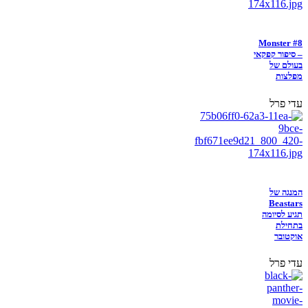
Monster #8
– סיפור קפקאי
בעולם של
מפלצות
עדי פרל
המנגה של
Beastars
תגיע לסיומה
בתחילת
אוקטובר
עדי פרל