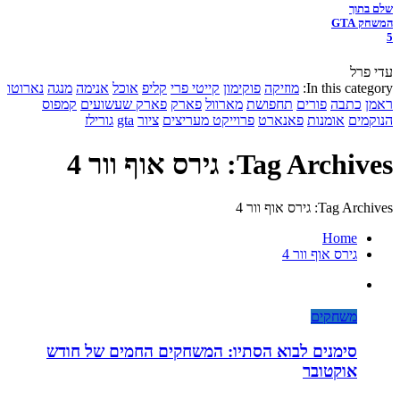
שלם בתוך
המשחק GTA
5
עדי פרל
In this category:
מוזיקה
פוקימון
קייטי פרי
קליפ
אוכל
אנימה
מנגה
נארוטו
ראמן
כתבה
פורים
תחפושת
מארוול
פארק
פארק שעשועים
קמפוס
הנוקמים
אומנות
פאנארט
פרוייקט מעריצים
ציור
gta
גורילז
Tag Archives: גירס אוף וור 4
Tag Archives: גירס אוף וור 4
Home
גירס אוף וור 4
משחקים
סימנים לבוא הסתיו: המשחקים החמים של חודש
אוקטובר