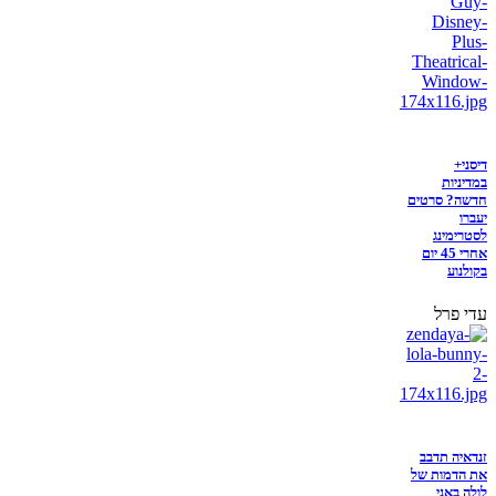
דיסני+
במדיניות
חדשה? סרטים
יעברו
לסטרימינג
אחרי 45 יום
בקולנוע
עדי פרל
זנדאיה תדבב
את הדמות של
לולה באני