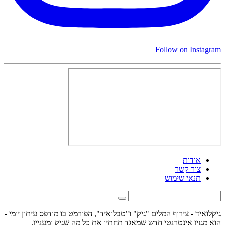
Follow on Instagram
אודות
צור קשר
תנאי שימוש
גיקלואיד - צירוף המלים "גיק" ו"טבלואיד", הפורמט בו מודפס עיתון יומי -
הוא מגזין אינטרנטי חדש שמאגד תחתיו את כל מה שגיק ומעניין.