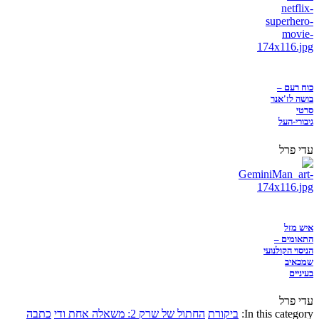
כוח רעם –
בושה לז'אנר
סרטי
גיבורי-העל
עדי פרל
איש מזל
התאומים –
הניסוי הקולנועי
שמכאיב
בעיניים
עדי פרל
In this category:
ביקורת
החתול של שרק 2: משאלה אחת ודי
כתבה