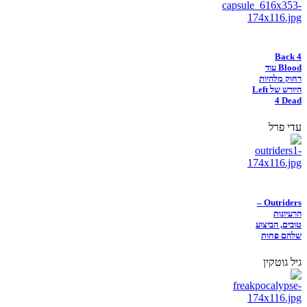
Back 4
Blood עוד
רחוק מלהיות
היורש של Left
4 Dead
עדי פרל
Outriders –
הרעיונות
טובים, הביצוע
שלהם פחות
גיל גוטקין