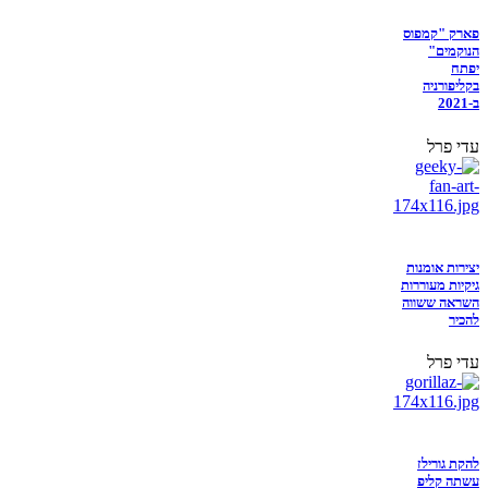
פארק "קמפוס
הנוקמים"
יפתח
בקליפורניה
ב-2021
עדי פרל
יצירות אומנות
גיקיות מעוררות
השראה ששווה
להכיר
עדי פרל
להקת גורילז
עשתה קליפ