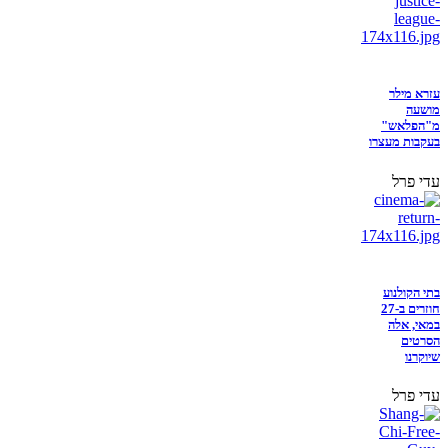
עזרא מילר
מושעה
מ"הפלאש"
בעקבות מעצרו
עדי פרל
בתי הקולנוע
חוזרים ב-27
במאי, אלה
הסרטים
שיוקרנו
עדי פרל