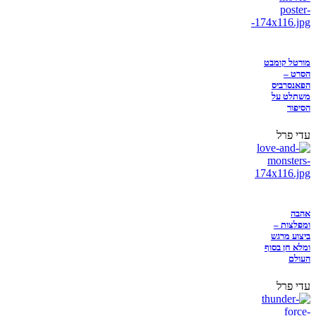
מורטל קומבט
הסרט –
הפאנסרביס
משתלט על
הסיפור
עדי פרל
אהבה
ומפלצות –
ביצוע מרגש
ומלא חן בסוף
העולם
עדי פרל