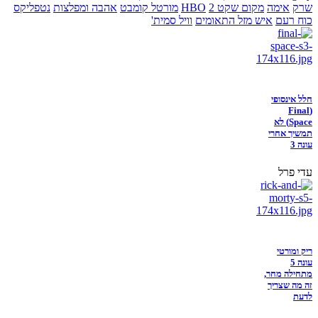
שרק
אימה
מקום שקט 2
HBO
מורטל קומבט
אהבה ומפלצות
נטפליקס
כוח רעם
איש מזל התאומים
וויל סמית'
חלל אינסופי
(Final
Space) לא
תמשיך אחרי
עונה 3
עדי פרל
ריק ומורטי
עונה 5
מתחילה מחר,
זה מה שצריך
לדעת