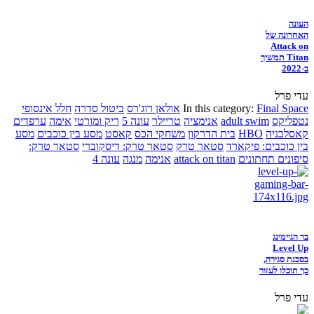
העונה
האחרונה של
Attack on
Titan תמשיך
ב-2022
עדי פרל
Final Space
In this category:
אולאן רוג'רס
ביטול סדרה
חלל אינסופי
נטפליקס
adult swim
אנימציה
טריילר
עונה 5
ריק ומורטי
אימה
ערפדים
קאסלבניה
HBO
בית הדרקון
משחקי הכס
קאסט
מסע בין כוכבים
מסע
בין כוכבים: פיקארד
סטאר טרק
סטאר טרק: דיסקוברי
סטאר טרק:
סיפונים תחתונים
attack on titan
אנימה
מנגה
עונה 4
בר הגיימינג
Level Up
בסכנת סגירה,
כך תוכלו לעזור
עדי פרל