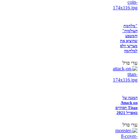
"מלחמת
העולמות"
והמטבע
שהוציא את
מעריצי וולס
למלחמה
עדי פרל
המנגה של
Attack on
Titan תסתיים
באפריל 2021
עדי פרל