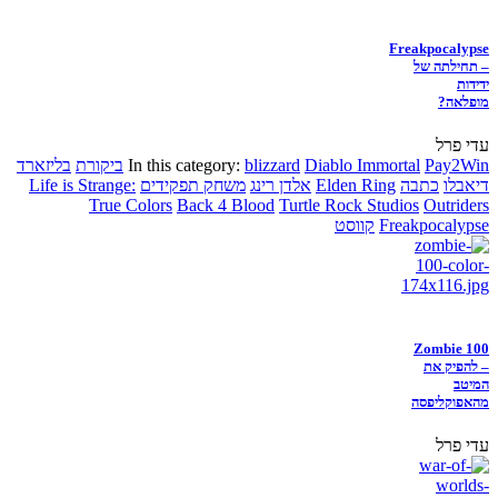
Freakpocalypse
– תחילתה של
ידידות
מופלאה?
עדי פרל
Pay2Win
Diablo Immortal
blizzard
In this category:
ביקורת
בליזארד
דיאבלו
כתבה
Elden Ring
אלדן רינג
משחק תפקידים
Life is Strange:
True Colors
Back 4 Blood
Turtle Rock Studios
Outriders
Freakpocalypse
קווסט
Zombie 100
– להפיק את
המיטב
מהאפוקליפסה
עדי פרל