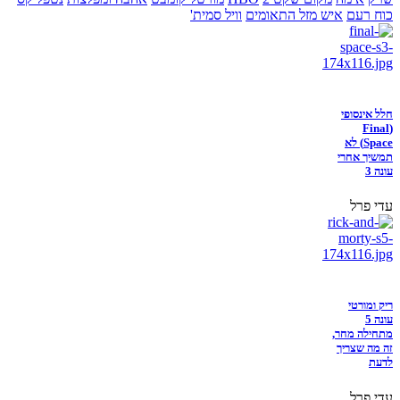
כוח רעם
איש מזל התאומים
וויל סמית'
חלל אינסופי
(Final
Space) לא
תמשיך אחרי
עונה 3
עדי פרל
ריק ומורטי
עונה 5
מתחילה מחר,
זה מה שצריך
לדעת
עדי פרל