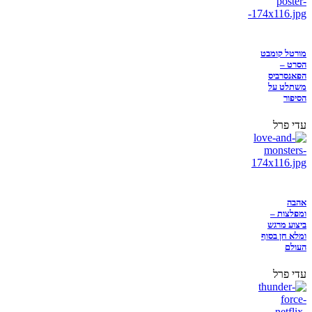
מורטל קומבט
הסרט –
הפאנסרביס
משתלט על
הסיפור
עדי פרל
אהבה
ומפלצות –
ביצוע מרגש
ומלא חן בסוף
העולם
עדי פרל