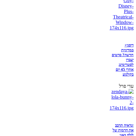
דיסני+
במדיניות
חדשה? סרטים
יעברו
לסטרימינג
אחרי 45 יום
בקולנוע
עדי פרל
זנדאיה תדבב
את הדמות של
לולה באני