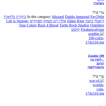
מופלאה?
עדי פרל
Pay2Win
Diablo Immortal
blizzard
In this category:
ביקורת
בליזארד
דיאבלו
כתבה
Elden Ring
אלדן רינג
משחק תפקידים
Life is Strange:
True Colors
Back 4 Blood
Turtle Rock Studios
Outriders
Freakpocalypse
קווסט
Zombie 100
– להפיק את
המיטב
מהאפוקליפסה
עדי פרל