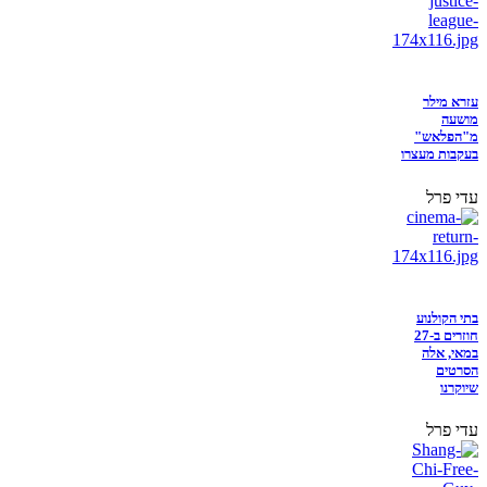
עזרא מילר
מושעה
מ"הפלאש"
בעקבות מעצרו
עדי פרל
בתי הקולנוע
חוזרים ב-27
במאי, אלה
הסרטים
שיוקרנו
עדי פרל