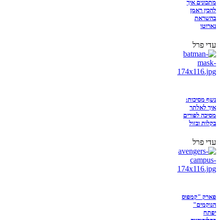
מתכונים איך
להכין ראמן
בהשראת
נארוטו
עדי פרל
נשף מסיכות:
איך לאלתר
מסיכה לפורים
בקלות ובזול
עדי פרל
פארק "קמפוס
הנוקמים"
יפתח