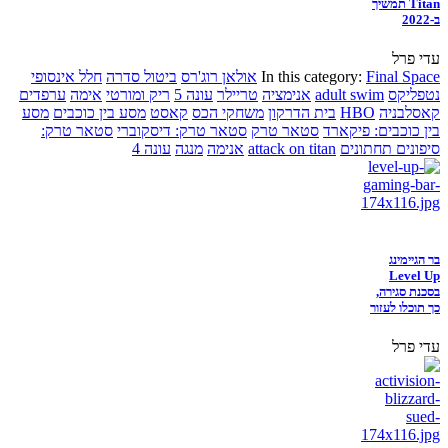
Titan תמשיך
ב-2022
עדי פרל
Final Space
In this category:
אולאן רוג'רס
ביטול סדרה
חלל אינסופי
נטפליקס
adult swim
אנימציה
טריילר
עונה 5
ריק ומורטי
אימה
ערפדים
קאסלבניה
HBO
בית הדרקון
משחקי הכס
קאסט
מסע בין כוכבים
מסע
בין כוכבים: פיקארד
סטאר טרק
סטאר טרק: דיסקוברי
סטאר טרק:
סיפונים תחתונים
attack on titan
אנימה
מנגה
עונה 4
בר הגיימינג
Level Up
בסכנת סגירה,
כך תוכלו לעזור
עדי פרל