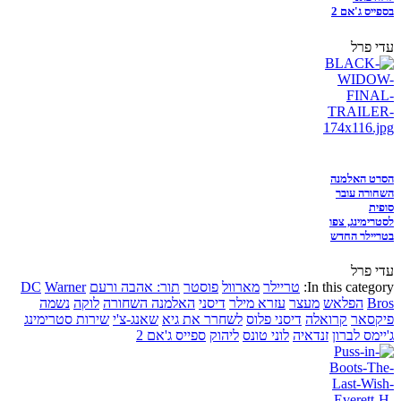
בספייס ג'אם 2
עדי פרל
הסרט האלמנה
השחורה עובר
סופית
לסטרימינג, צפו
בטריילר החדש
עדי פרל
In this category:
טריילר
מארוול
פוסטר
תור: אהבה ורעם
Warner
DC
Bros
הפלאש
מעצר
עזרא מילר
דיסני
האלמנה השחורה
לוקה
נשמה
פיקסאר
קרואלה
דיסני פלוס
לשחרר את גיא
שאנג-צ'י
שירות סטרימינג
ג'יימס לברון
זנדאיה
לוני טונס
ליהוק
ספייס ג'אם 2