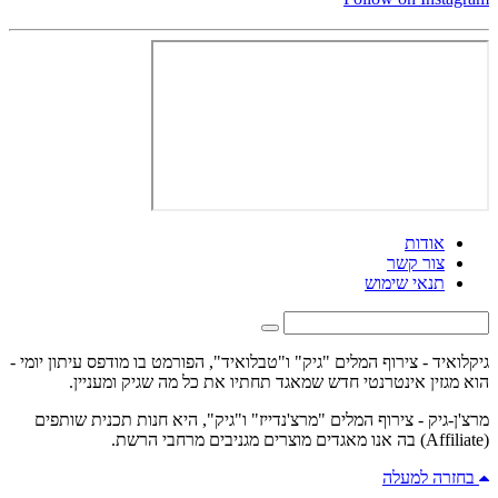
אודות
צור קשר
תנאי שימוש
גיקלואיד - צירוף המלים "גיק" ו"טבלואיד", הפורמט בו מודפס עיתון יומי -
הוא מגזין אינטרנטי חדש שמאגד תחתיו את כל מה שגיק ומעניין.
מרצ'ן-גיק - צירוף המלים "מרצ'נדייז" ו"גיק", היא חנות תכנית שותפים
(Affiliate) בה אנו מאגדים מוצרים מגניבים מרחבי הרשת.
בחזרה למעלה