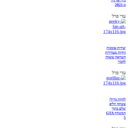
בקליפורניה
ב-2021
עדי פרל
יצירות אומנות
גיקיות מעוררות
השראה ששווה
להכיר
עדי פרל
להקת גורילז
עשתה קליפ
שלם בתוך
המשחק GTA
5