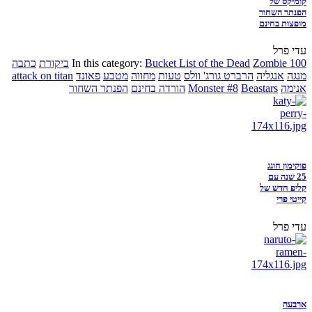
קומיקס של
הפנתר השחור
מופצות בחינם
עדי פרל
Zombie 100
Bucket List of the Dead
In this category:
ביקורת
כתבה
מנגה
אנגליה
הרברט גורג' וולס
טעות
מחווה
מטבע
פאונד
attack on titan
אנימה
Beastars
Monster #8
הורדה בחינם
הפנתר השחור
פוקימון חוגג
25 שנה עם
קליפ חדש של
קייטי פרי
עדי פרל
ארבעה