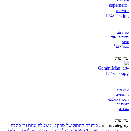
כוח רעם –
בושה לז'אנר
סרטי
גיבורי-העל
עדי פרל
איש מזל
התאומים –
הניסוי הקולנועי
שמכאיב
בעיניים
עדי פרל
In this category:
ביקורת
החתול של שרק 2: משאלה אחת ודי
כתבה
שרק
אימה
מקום שקט 2
HBO
מורטל קומבט
אהבה ומפלצות
נטפליקס