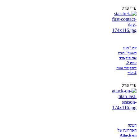
עדי פרל
יום "מגע
ראשון" הציג
את פיקארד
עונה 2,
דיסקוברי עונה
4 ועוד
עדי פרל
העונה
האחרונה של
Attack on