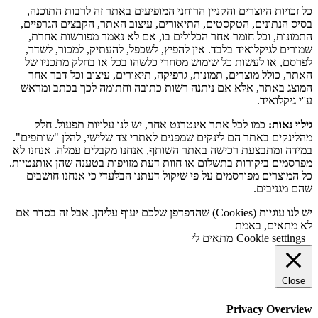
כל זכויות היוצרים והקניין הרוחני המופיעים באתר זה לרבות התוכנה,
בסיס הנתונים, הטקסטים, התיאורים, עיצוב האתר, הקבצים הגרפיים,
התמונות, וכל חומר אחר הכלולים בו, אם לא נאמר מפורשות אחרת,
שמורים לגיקלואיד בלבד. אין להפיץ, לשכפל, להעתיק, למכור, לשדר,
לפרסם, או לעשות כל שימוש מסחרי כלשהו בכל או בחלק מתכניו של
האתר, כולל מוצרים, תמונות, גרפיקה, תיאורים, עיצוב וכל דבר אחר
המוצג באתר, אלא אם ניתנה רשות כתובה וחתומה לכך בכתב ומראש
ע''י גיקלואיד.
גילוי נאות:
כמו לכל אתר אינטרנט אחר, יש לנו עלויות תפעול. חלק
מהלינקים באתר הם לינקים שמפנים לאתרי צד שלישי, להלן "שותפים".
במידה ומתבצעת רכישה באתר השותף, אנחנו מקבלים עמלה. אנחנו לא
מפרסמים ביקורות בתשלום או חוות דעת מזויפות בטענה שהן אותנטיות.
כל המוצרים מפורסמים על פי שיקול דעתנו הבלעדי כי אנחנו חושבים
שהם מגניבים.
יש לנו עוגיות (Cookies) שהדפדפן שלכם יעוף עליהן. אבל זה בסדר אם
לא מתאים, באמת
Cookie settings
מתאים לי
Close
Privacy Overview