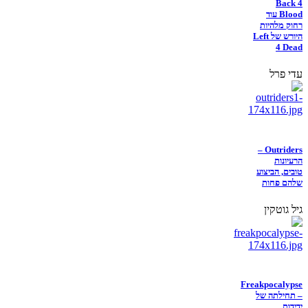
Back 4
Blood עוד
רחוק מלהיות
היורש של Left
4 Dead
עדי פרל
Outriders –
הרעיונות
טובים, הביצוע
שלהם פחות
גיל גוטקין
Freakpocalypse
– תחילתה של
ידידות