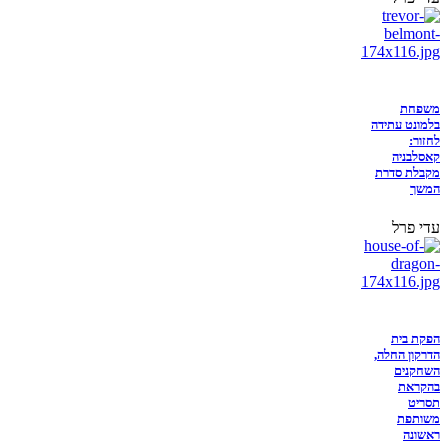
משפחת
בלמונט עתידה
לחזור:
קאסלבניה
מקבלת סדרת
המשך
עדי פרל
הפקת בית
הדרקון החלה,
השחקנים
בהקראת
תסריט
משותפת
ראשונה