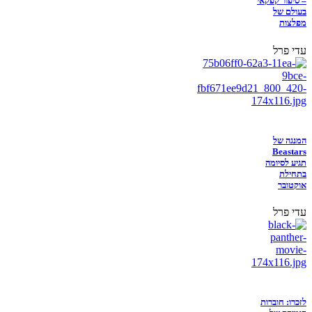
– סיפור קפקאי
בעולם של
מפלצות
עדי פרל
המנגה של
Beastars
תגיע לסיומה
בתחילת
אוקטובר
עדי פרל
לזכרו: חוברות