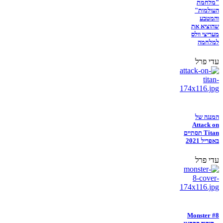
"מלחמת
העולמות"
והמטבע
שהוציא את
מעריצי וולס
למלחמה
עדי פרל
המנגה של
Attack on
Titan תסתיים
באפריל 2021
עדי פרל
Monster #8