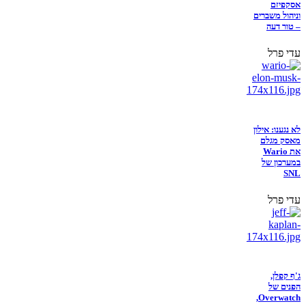
אסקפיזם
וניהול משברים
– טור דעה
עדי פרל
לא נגענו: אילון
מאסק מגלם
את Wario
במערכון של
SNL
עדי פרל
ג'ף קפלן,
הפנים של
Overwatch,