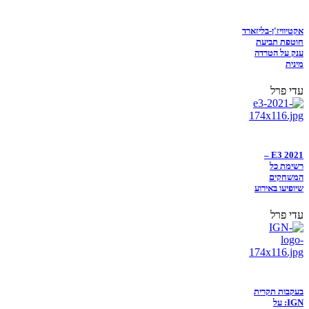
אקטיוויז'ן-בליזארד
חוטפת תביעת
ענק על הטרדה
מינית
עדי פרל
E3 2021 –
רשימת כל
המשחקים
שיופיעו באירוע
עדי פרל
בעקבות תקרית
IGN: על