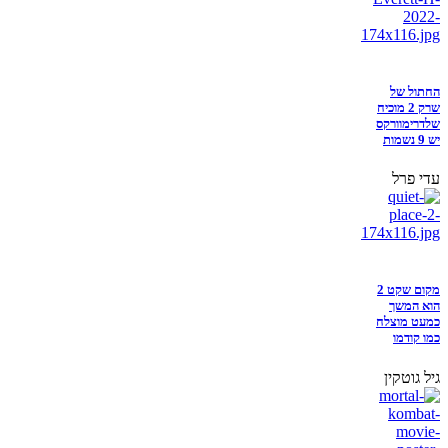
החתול של
שרק 2 מוכיח
שלדרימוורקס
יש 9 נשמות
עדי פרל
מקום שקט 2
הוא המשך
כמעט מוצלח
כמו קודמו
גיל גוטקין