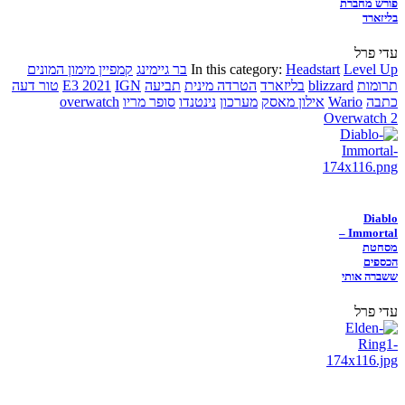
פורש מחברת
בליזארד
עדי פרל
Level Up
Headstart
In this category:
בר גיימינג
קמפיין מימון המונים
תרומות
blizzard
בליזארד
הטרדה מינית
תביעה
IGN
E3 2021
טור דעה
כתבה
Wario
אילון מאסק
מערכון
נינטנדו
סופר מריו
overwatch
Overwatch 2
Diablo
Immortal –
מסחטת
הכספים
ששברה אותי
עדי פרל