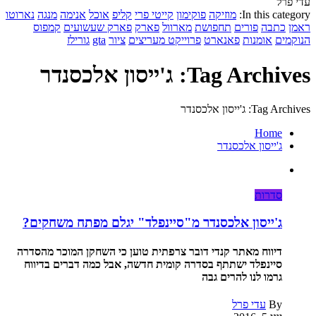
עדי פרל
In this category:
מוזיקה
פוקימון
קייטי פרי
קליפ
אוכל
אנימה
מנגה
נארוטו
ראמן
כתבה
פורים
תחפושת
מארוול
פארק
פארק שעשועים
קמפוס
הנוקמים
אומנות
פאנארט
פרוייקט מעריצים
ציור
gta
גורילז
Tag Archives: ג'ייסון אלכסנדר
Tag Archives: ג'ייסון אלכסנדר
Home
ג'ייסון אלכסנדר
סדרות
ג'ייסון אלכסנדר מ"סיינפלד" יגלם מפתח משחקים?
דיווח מאתר קנדי דובר צרפתית טוען כי השחקן המוכר מהסדרה
סיינפלד ישתתף בסדרה קומית חדשה, אבל כמה דברים בדיווח
גרמו לנו להרים גבה
By
עדי פרל