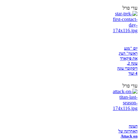
עדי פרל
יום "מגע
ראשון" הציג
את פיקארד
עונה 2,
דיסקוברי עונה
4 ועוד
עדי פרל
העונה
האחרונה של
Attack on