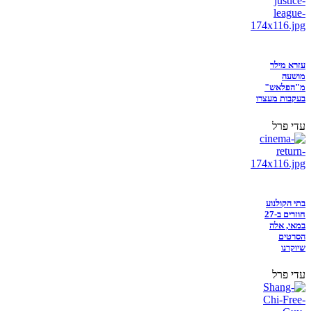
עזרא מילר
מושעה
מ"הפלאש"
בעקבות מעצרו
עדי פרל
בתי הקולנוע
חוזרים ב-27
במאי, אלה
הסרטים
שיוקרנו
עדי פרל