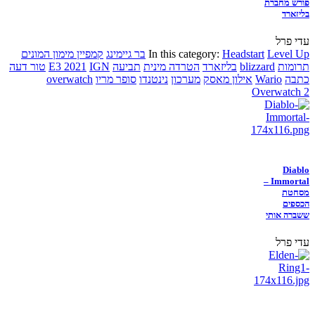
פורש מחברת
בליזארד
עדי פרל
Level Up
Headstart
In this category:
בר גיימינג
קמפיין מימון המונים
תרומות
blizzard
בליזארד
הטרדה מינית
תביעה
IGN
E3 2021
טור דעה
כתבה
Wario
אילון מאסק
מערכון
נינטנדו
סופר מריו
overwatch
Overwatch 2
Diablo
Immortal –
מסחטת
הכספים
ששברה אותי
עדי פרל