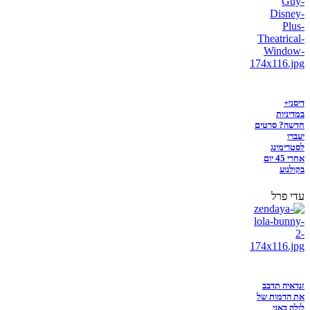
דיסני+
במדיניות
חדשה? סרטים
יעברו
לסטרימינג
אחרי 45 יום
בקולנוע
עדי פרל
זנדאיה תדבב
את הדמות של
לולה באני