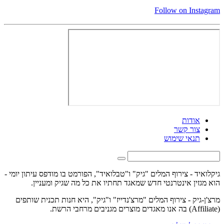
Follow on Instagram
אודות
צור קשר
תנאי שימוש
גיקלואיד - צירוף המלים "גיק" ו"טבלואיד", הפורמט בו מודפס עיתון יומי -
הוא מגזין אינטרנטי חדש שמאגד תחתיו את כל מה שגיק ומעניין.
מרצ'ן-גיק - צירוף המלים "מרצ'נדייז" ו"גיק", היא חנות תכנית שותפים
(Affiliate) בה אנו מאגדים מוצרים מגניבים מרחבי הרשת.