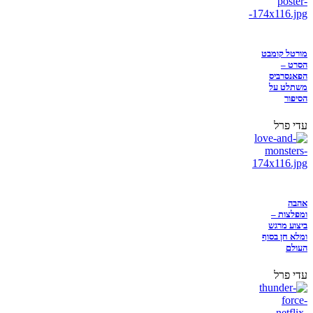
מורטל קומבט
הסרט –
הפאנסרביס
משתלט על
הסיפור
עדי פרל
אהבה
ומפלצות –
ביצוע מרגש
ומלא חן בסוף
העולם
עדי פרל