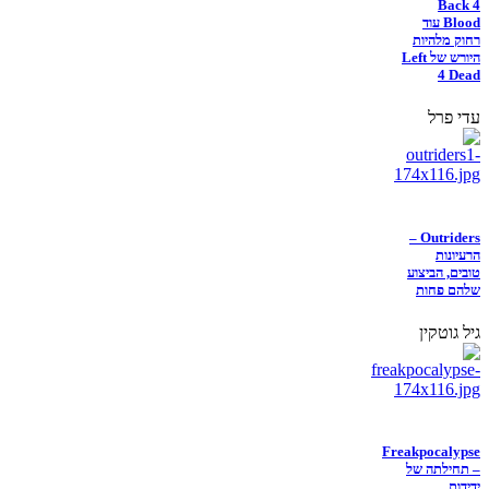
Back 4
Blood עוד
רחוק מלהיות
היורש של Left
4 Dead
עדי פרל
Outriders –
הרעיונות
טובים, הביצוע
שלהם פחות
גיל גוטקין
Freakpocalypse
– תחילתה של
ידידות