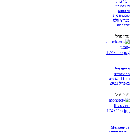
"מלחמת
העולמות"
והמטבע
שהוציא את
מעריצי וולס
למלחמה
עדי פרל
המנגה של
Attack on
Titan תסתיים
באפריל 2021
עדי פרל
Monster #8