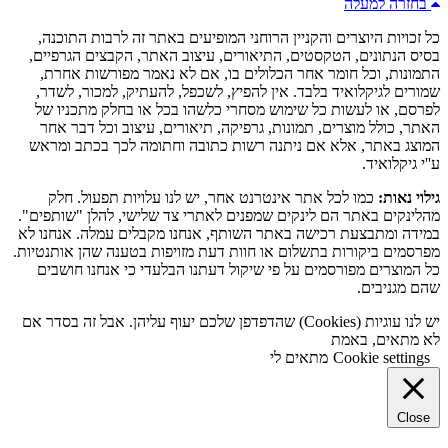
בחזרה למעלה
כל זכויות היוצרים והקניין הרוחני המופיעים באתר זה לרבות התוכנה,
בסיס הנתונים, הטקסטים, התיאורים, עיצוב האתר, הקבצים הגרפיים,
התמונות, וכל חומר אחר הכלולים בו, אם לא נאמר מפורשות אחרת,
שמורים לגיקלואיד בלבד. אין להפיץ, לשכפל, להעתיק, למכור, לשדר,
לפרסם, או לעשות כל שימוש מסחרי כלשהו בכל או בחלק מתכניו של
האתר, כולל מוצרים, תמונות, גרפיקה, תיאורים, עיצוב וכל דבר אחר
המוצג באתר, אלא אם ניתנה רשות כתובה וחתומה לכך בכתב ומראש
ע''י גיקלואיד.
גילוי נאות:
כמו לכל אתר אינטרנט אחר, יש לנו עלויות תפעול. חלק
מהלינקים באתר הם לינקים שמפנים לאתרי צד שלישי, להלן "שותפים".
במידה ומתבצעת רכישה באתר השותף, אנחנו מקבלים עמלה. אנחנו לא
מפרסמים ביקורות בתשלום או חוות דעת מזויפות בטענה שהן אותנטיות.
כל המוצרים מפורסמים על פי שיקול דעתנו הבלעדי כי אנחנו חושבים
שהם מגניבים.
יש לנו עוגיות (Cookies) שהדפדפן שלכם יעוף עליהן. אבל זה בסדר אם
לא מתאים, באמת
Cookie settings
מתאים לי
Close