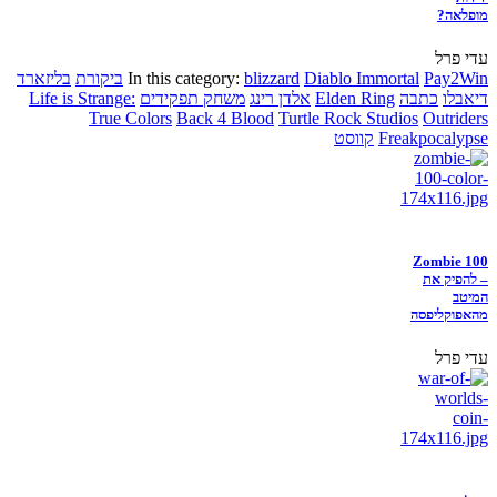
מופלאה?
עדי פרל
Pay2Win
Diablo Immortal
blizzard
In this category:
ביקורת
בליזארד
דיאבלו
כתבה
Elden Ring
אלדן רינג
משחק תפקידים
Life is Strange:
True Colors
Back 4 Blood
Turtle Rock Studios
Outriders
Freakpocalypse
קווסט
Zombie 100
– להפיק את
המיטב
מהאפוקליפסה
עדי פרל