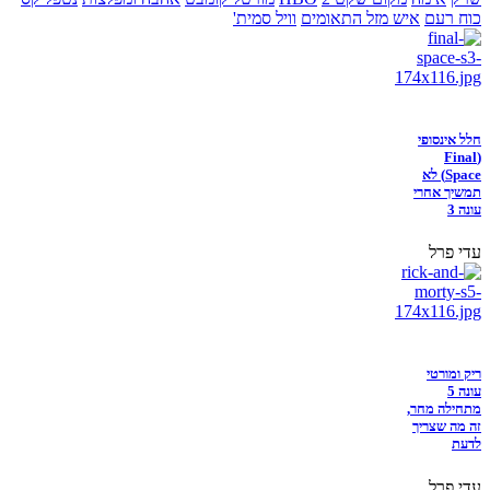
כוח רעם
איש מזל התאומים
וויל סמית'
חלל אינסופי
(Final
Space) לא
תמשיך אחרי
עונה 3
עדי פרל
ריק ומורטי
עונה 5
מתחילה מחר,
זה מה שצריך
לדעת
עדי פרל