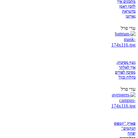
מתכונים איך
להכין ראמן
בהשראת
נארוטו
עדי פרל
נשף מסיכות:
איך לאלתר
מסיכה לפורים
בקלות ובזול
עדי פרל
פארק "קמפוס
הנוקמים"
יפתח