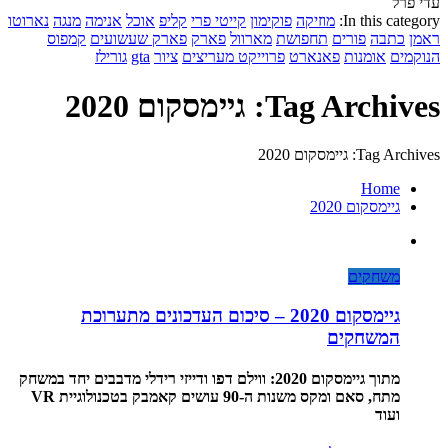
עדי פרל
In this category:
מוזיקה
פוקימון
קייטי פרי
קליפ
אוכל
אנימה
מנגה
נארוטו
ראמן
כתבה
פורים
תחפושת
מארוול
פארק
פארק שעשועים
קמפוס
הנוקמים
אומנות
פאנארט
פרוייקט מעריצים
ציור
gta
גורילז
Tag Archives: גיימסקום 2020
Tag Archives: גיימסקום 2020
Home
גיימסקום 2020
משחקים
גיימסקום 2020 – סיכום העדכונים מתערוכת
המשחקים
מתוך גיימסקום 2020: ווילם דפו ודייזי רידלי מדבבים יחד במשחק
מתח, סאם ומקס משנות ה-90 עושים קאמבק בטכנולוגיית VR
ועוד