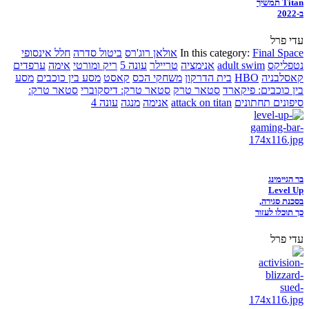
Titan תמשיך
ב-2022
עדי פרל
Final Space
In this category:
אולאן רוג'רס
ביטול סדרה
חלל אינסופי
נטפליקס
adult swim
אנימציה
טריילר
עונה 5
ריק ומורטי
אימה
ערפדים
קאסלבניה
HBO
בית הדרקון
משחקי הכס
קאסט
מסע בין כוכבים
מסע
בין כוכבים: פיקארד
סטאר טרק
סטאר טרק: דיסקוברי
סטאר טרק:
סיפונים תחתונים
attack on titan
אנימה
מנגה
עונה 4
בר הגיימינג
Level Up
בסכנת סגירה,
כך תוכלו לעזור
עדי פרל