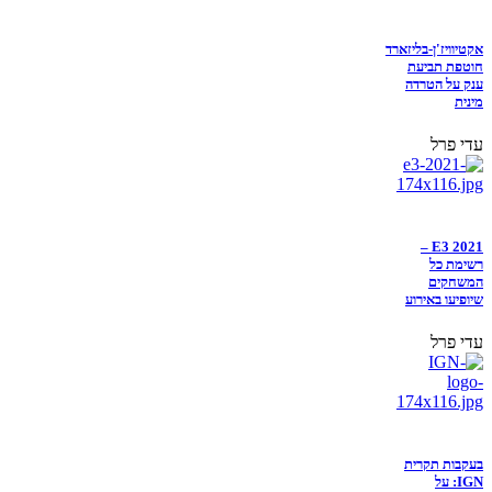
אקטיוויז'ן-בליזארד
חוטפת תביעת
ענק על הטרדה
מינית
עדי פרל
E3 2021 –
רשימת כל
המשחקים
שיופיעו באירוע
עדי פרל
בעקבות תקרית
IGN: על