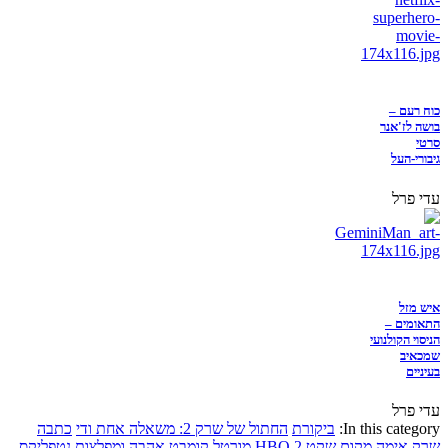
כוח רעם –
בושה לז'אנר
סרטי
גיבורי-העל
עדי פרל
איש מזל
התאומים –
הניסוי הקולנועי
שמכאיב
בעיניים
עדי פרל
In this category:
ביקורת
החתול של שרק 2: משאלה אחת ודי
כתבה
שרק
אימה
מקום שקט 2
HBO
מורטל קומבט
אהבה ומפלצות
נטפליקס