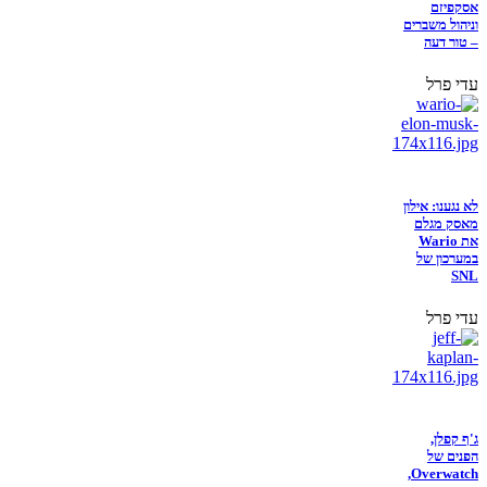
אסקפיזם
וניהול משברים
– טור דעה
עדי פרל
לא נגענו: אילון
מאסק מגלם
את Wario
במערכון של
SNL
עדי פרל
ג'ף קפלן,
הפנים של
Overwatch,