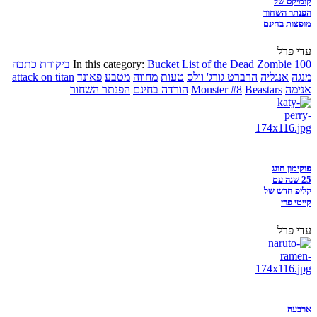
קומיקס של
הפנתר השחור
מופצות בחינם
עדי פרל
Zombie 100
Bucket List of the Dead
In this category:
ביקורת
כתבה
מנגה
אנגליה
הרברט גורג' וולס
טעות
מחווה
מטבע
פאונד
attack on titan
אנימה
Beastars
Monster #8
הורדה בחינם
הפנתר השחור
פוקימון חוגג
25 שנה עם
קליפ חדש של
קייטי פרי
עדי פרל
ארבעה