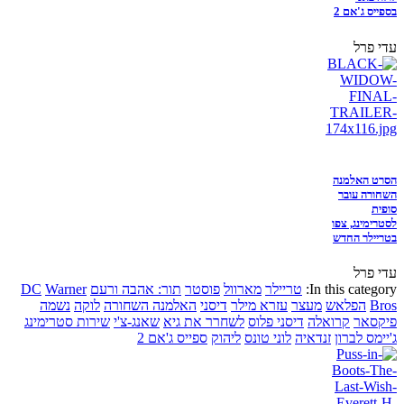
בספייס ג'אם 2
עדי פרל
הסרט האלמנה
השחורה עובר
סופית
לסטרימינג, צפו
בטריילר החדש
עדי פרל
In this category:
טריילר
מארוול
פוסטר
תור: אהבה ורעם
Warner
DC
Bros
הפלאש
מעצר
עזרא מילר
דיסני
האלמנה השחורה
לוקה
נשמה
פיקסאר
קרואלה
דיסני פלוס
לשחרר את גיא
שאנג-צ'י
שירות סטרימינג
ג'יימס לברון
זנדאיה
לוני טונס
ליהוק
ספייס ג'אם 2