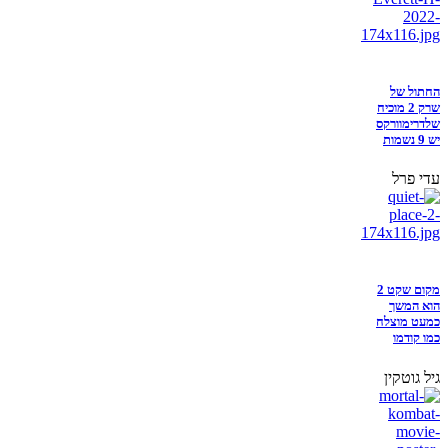
החתול של
שרק 2 מוכיח
שלדרימוורקס
יש 9 נשמות
עדי פרל
מקום שקט 2
הוא המשך
כמעט מוצלח
כמו קודמו
גיל גוטקין