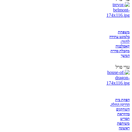
משפחת
בלמונט עתידה
לחזור:
קאסלבניה
מקבלת סדרת
המשך
עדי פרל
הפקת בית
הדרקון החלה,
השחקנים
בהקראת
תסריט
משותפת
ראשונה