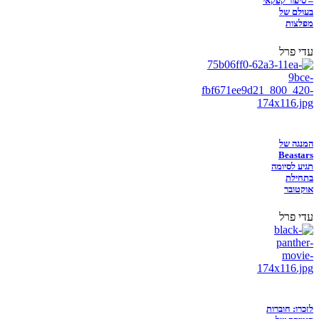
– סיפור קפקאי
בעולם של
מפלצות
עדי פרל
המנגה של
Beastars
תגיע לסיומה
בתחילת
אוקטובר
עדי פרל
לזכרו: חוברות