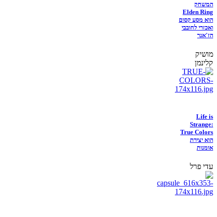
המשחק
Elden Ring
הוא מסע קסום
ואכזרי לחובבי
הז'אנר
מושיק
קלינמן
Life is
Strange:
True Colors
הוא יצירת
אומנות
עדי פרל