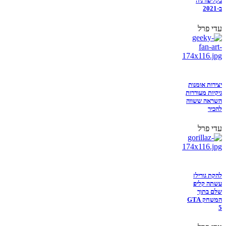
בקליפורניה
ב-2021
עדי פרל
יצירות אומנות
גיקיות מעוררות
השראה ששווה
להכיר
עדי פרל
להקת גורילז
עשתה קליפ
שלם בתוך
המשחק GTA
5