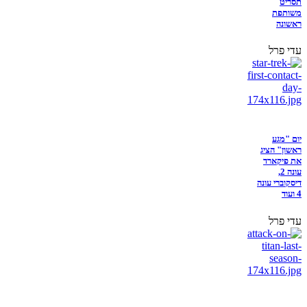
תסריט
משותפת
ראשונה
עדי פרל
יום "מגע
ראשון" הציג
את פיקארד
עונה 2,
דיסקוברי עונה
4 ועוד
עדי פרל