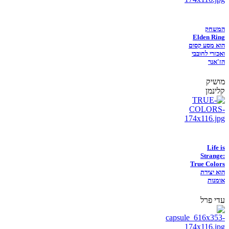
המשחק
Elden Ring
הוא מסע קסום
ואכזרי לחובבי
הז'אנר
מושיק
קלינמן
Life is
Strange:
True Colors
הוא יצירת
אומנות
עדי פרל