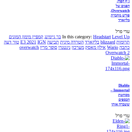
ג'ף קפלן,
הפנים של
Overwatch,
פורש מחברת
בליזארד
עדי פרל
Level Up
Headstart
In this category:
בר גיימינג
קמפיין מימון המונים
תרומות
blizzard
בליזארד
הטרדה מינית
תביעה
IGN
E3 2021
טור דעה
כתבה
Wario
אילון מאסק
מערכון
נינטנדו
סופר מריו
overwatch
Overwatch 2
Diablo
Immortal –
מסחטת
הכספים
ששברה אותי
עדי פרל