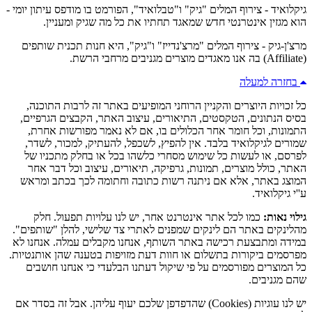
גיקלואיד - צירוף המלים "גיק" ו"טבלואיד", הפורמט בו מודפס עיתון יומי -
הוא מגזין אינטרנטי חדש שמאגד תחתיו את כל מה שגיק ומעניין.
מרצ'ן-גיק - צירוף המלים "מרצ'נדייז" ו"גיק", היא חנות תכנית שותפים
(Affiliate) בה אנו מאגדים מוצרים מגניבים מרחבי הרשת.
בחזרה למעלה
כל זכויות היוצרים והקניין הרוחני המופיעים באתר זה לרבות התוכנה,
בסיס הנתונים, הטקסטים, התיאורים, עיצוב האתר, הקבצים הגרפיים,
התמונות, וכל חומר אחר הכלולים בו, אם לא נאמר מפורשות אחרת,
שמורים לגיקלואיד בלבד. אין להפיץ, לשכפל, להעתיק, למכור, לשדר,
לפרסם, או לעשות כל שימוש מסחרי כלשהו בכל או בחלק מתכניו של
האתר, כולל מוצרים, תמונות, גרפיקה, תיאורים, עיצוב וכל דבר אחר
המוצג באתר, אלא אם ניתנה רשות כתובה וחתומה לכך בכתב ומראש
ע''י גיקלואיד.
גילוי נאות:
כמו לכל אתר אינטרנט אחר, יש לנו עלויות תפעול. חלק
מהלינקים באתר הם לינקים שמפנים לאתרי צד שלישי, להלן "שותפים".
במידה ומתבצעת רכישה באתר השותף, אנחנו מקבלים עמלה. אנחנו לא
מפרסמים ביקורות בתשלום או חוות דעת מזויפות בטענה שהן אותנטיות.
כל המוצרים מפורסמים על פי שיקול דעתנו הבלעדי כי אנחנו חושבים
שהם מגניבים.
יש לנו עוגיות (Cookies) שהדפדפן שלכם יעוף עליהן. אבל זה בסדר אם