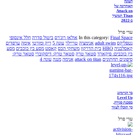
העונה
האחרונה של
Attack on
Titan תמשיך
ב-2022
עדי פרל
Final Space
In this category:
אולאן רוג'רס
ביטול סדרה
חלל אינסופי
נטפליקס
adult swim
אנימציה
טריילר
עונה 5
ריק ומורטי
אימה
ערפדים
קאסלבניה
HBO
בית הדרקון
משחקי הכס
קאסט
מסע בין כוכבים
מסע
בין כוכבים: פיקארד
סטאר טרק
סטאר טרק: דיסקוברי
סטאר טרק:
סיפונים תחתונים
attack on titan
אנימה
מנגה
עונה 4
בר הגיימינג
Level Up
בסכנת סגירה,
כך תוכלו לעזור
עדי פרל