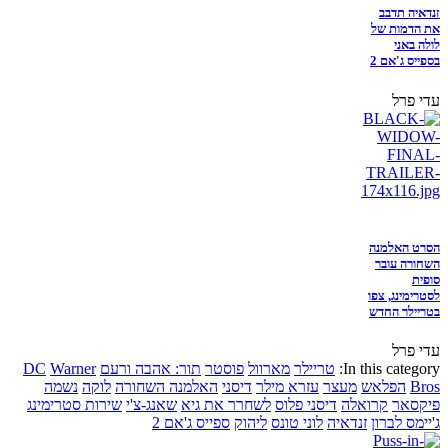
זנדאיה תדבב
את הדמות של
לולה באני
בספייס ג'אם 2
עדי פרל
הסרט האלמנה
השחורה עובר
סופית
לסטרימינג, צפו
בטריילר החדש
עדי פרל
In this category:
טריילר
מארוול
פוסטר
תור: אהבה ורעם
Warner
DC
Bros
הפלאש
מעצר
עזרא מילר
דיסני
האלמנה השחורה
לוקה
נשמה
פיקסאר
קרואלה
דיסני פלוס
לשחרר את גיא
שאנג-צ'י
שירות סטרימינג
ג'יימס לברון
זנדאיה
לוני טונס
ליהוק
ספייס ג'אם 2