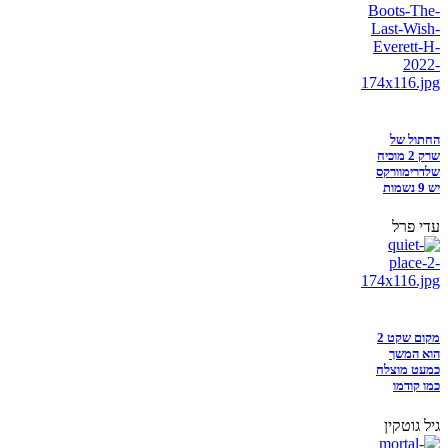
החתול של
שרק 2 מוכיח
שלדרימוורקס
יש 9 נשמות
עדי פרל
מקום שקט 2
הוא המשך
כמעט מוצלח
כמו קודמו
גיל גוטקין