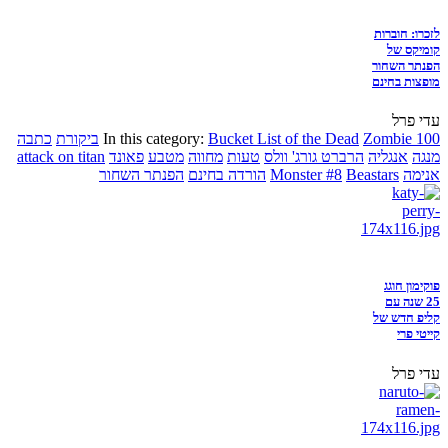
לזכרו: חוברות
קומיקס של
הפנתר השחור
מופצות בחינם
עדי פרל
Zombie 100
Bucket List of the Dead
In this category:
ביקורת
כתבה
מנגה
אנגליה
הרברט גורג' וולס
טעות
מחווה
מטבע
פאונד
attack on titan
אנימה
Beastars
Monster #8
הורדה בחינם
הפנתר השחור
פוקימון חוגג
25 שנה עם
קליפ חדש של
קייטי פרי
עדי פרל