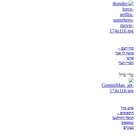
כוח רעם –
בושה לז'אנר
סרטי
גיבורי-העל
עדי פרל
איש מזל
התאומים –
הניסוי הקולנועי
שמכאיב
בעיניים