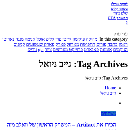
להקת גורילז
עשתה קליפ
שלם בתוך
המשחק GTA
5
עדי פרל
In this category:
מוזיקה
פוקימון
קייטי פרי
קליפ
אוכל
אנימה
מנגה
נארוטו
ראמן
כתבה
פורים
תחפושת
מארוול
פארק
פארק שעשועים
קמפוס
הנוקמים
אומנות
פאנארט
פרוייקט מעריצים
ציור
gta
גורילז
Tag Archives: גייב ניואל
Tag Archives: גייב ניואל
Home
גייב ניואל
משחקים
הכירו את Artifact – המשחק הראשון של וואלב מזה