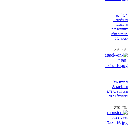
"מלחמת
העולמות"
והמטבע
שהוציא את
מעריצי וולס
למלחמה
עדי פרל
המנגה של
Attack on
Titan תסתיים
באפריל 2021
עדי פרל