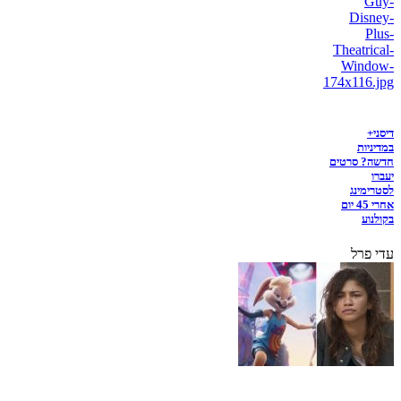
דיסני+
במדיניות
חדשה? סרטים
יעברו
לסטרימינג
אחרי 45 יום
בקולנוע
עדי פרל