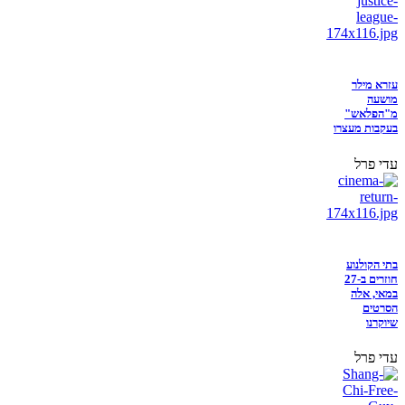
עזרא מילר
מושעה
מ"הפלאש"
בעקבות מעצרו
עדי פרל
בתי הקולנוע
חוזרים ב-27
במאי, אלה
הסרטים
שיוקרנו
עדי פרל