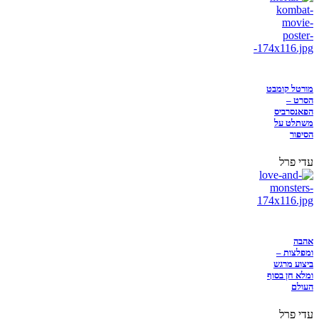
מורטל קומבט
הסרט –
הפאנסרביס
משתלט על
הסיפור
עדי פרל
אהבה
ומפלצות –
ביצוע מרגש
ומלא חן בסוף
העולם
עדי פרל