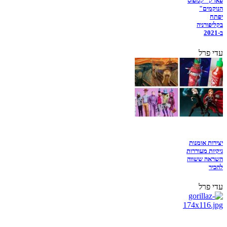
פארק "קמפוס
הנוקמים"
יפתח
בקליפורניה
ב-2021
עדי פרל
יצירות אומנות
גיקיות מעוררות
השראה ששווה
להכיר
עדי פרל