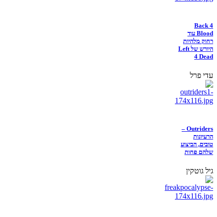
Back 4
Blood עוד
רחוק מלהיות
היורש של Left
4 Dead
עדי פרל
Outriders –
הרעיונות
טובים, הביצוע
שלהם פחות
גיל גוטקין