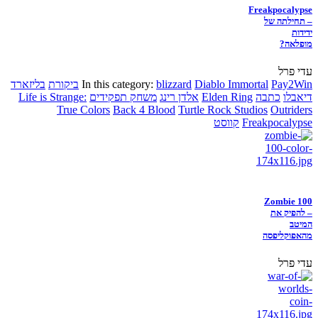
Freakpocalypse
– תחילתה של
ידידות
מופלאה?
עדי פרל
Pay2Win
Diablo Immortal
blizzard
In this category:
ביקורת
בליזארד
דיאבלו
כתבה
Elden Ring
אלדן רינג
משחק תפקידים
Life is Strange:
True Colors
Back 4 Blood
Turtle Rock Studios
Outriders
Freakpocalypse
קווסט
Zombie 100
– להפיק את
המיטב
מהאפוקליפסה
עדי פרל