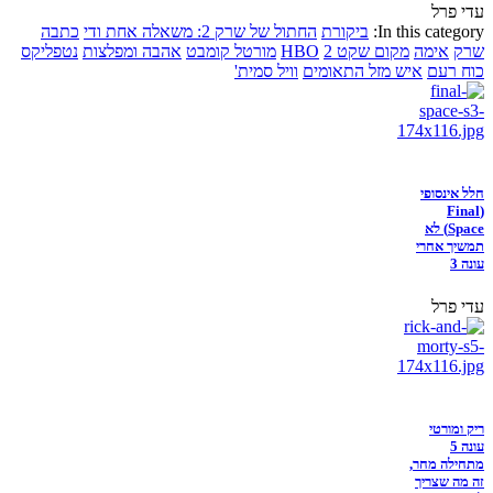
עדי פרל
In this category:
ביקורת
החתול של שרק 2: משאלה אחת ודי
כתבה
שרק
אימה
מקום שקט 2
HBO
מורטל קומבט
אהבה ומפלצות
נטפליקס
כוח רעם
איש מזל התאומים
וויל סמית'
חלל אינסופי
(Final
Space) לא
תמשיך אחרי
עונה 3
עדי פרל
ריק ומורטי
עונה 5
מתחילה מחר,
זה מה שצריך