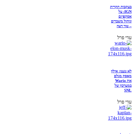
בעקבות תקרית
IGN: על
אסקפיזם
וניהול משברים
– טור דעה
עדי פרל
לא נגענו: אילון
מאסק מגלם
את Wario
במערכון של
SNL
עדי פרל