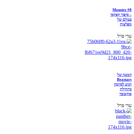
Monster #8
– סיפור קפקאי
בעולם של
מפלצות
עדי פרל
המנגה של
Beastars
תגיע לסיומה
בתחילת
אוקטובר
עדי פרל