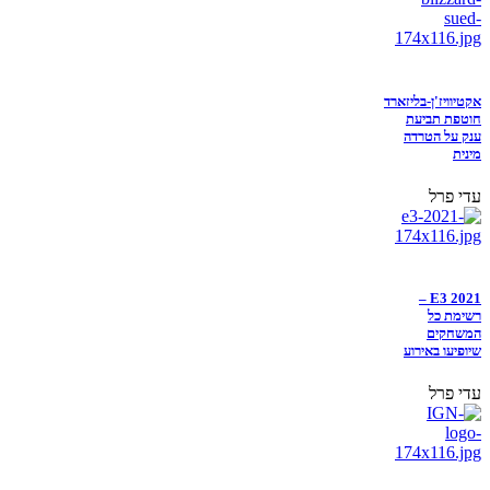
אקטיוויז'ן-בליזארד
חוטפת תביעת
ענק על הטרדה
מינית
עדי פרל
E3 2021 –
רשימת כל
המשחקים
שיופיעו באירוע
עדי פרל