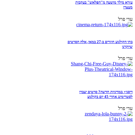
עזרא מילר מושעה מ"הפלאש" בעקבות
מעצרו
עדי פרל
בתי הקולנוע חוזרים ב-27 במאי, אלה הסרטים
שיוקרנו
עדי פרל
דיסני+ במדיניות חדשה? סרטים יעברו
לסטרימינג אחרי 45 יום בקולנוע
עדי פרל