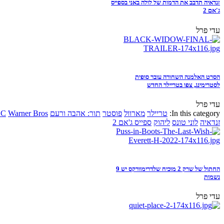
זנדאיה תדבב את הדמות של לולה באני בספייס
ג'אם 2
עדי פרל
הסרט האלמנה השחורה עובר סופית
לסטרימינג, צפו בטריילר החדש
עדי פרל
In this category:
טריילר
מארוול
פוסטר
תור: אהבה ורעם
Warner Bros
DC
זנדאיה
לוני טונס
ליהוק
ספייס ג'אם 2
החתול של שרק 2 מוכיח שלדרימוורקס יש 9
נשמות
עדי פרל