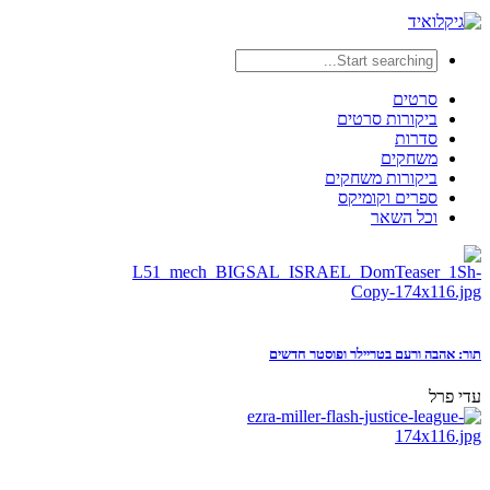
סרטים
ביקורות סרטים
סדרות
משחקים
ביקורות משחקים
ספרים וקומיקס
וכל השאר
תור: אהבה ורעם בטריילר ופוסטר חדשים
עדי פרל