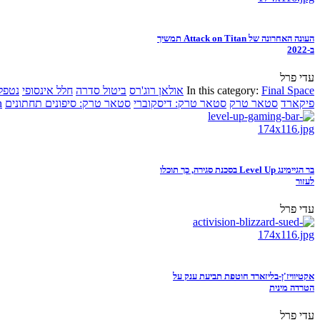
העונה האחרונה של Attack on Titan תמשיך
ב-2022
עדי פרל
Final Space
In this category:
אולאן רוג'רס
ביטול סדרה
חלל אינסופי
נטפל
פיקארד
סטאר טרק
סטאר טרק: דיסקוברי
סטאר טרק: סיפונים תחתונים
n
בר הגיימינג Level Up בסכנת סגירה, כך תוכלו
לעזור
עדי פרל
אקטיוויז'ן-בליזארד חוטפת תביעת ענק על
הטרדה מינית
עדי פרל