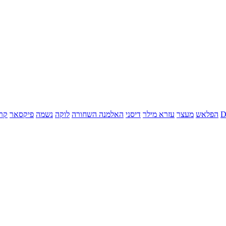
הפלאש
מעצר
עזרא מילר
דיסני
האלמנה השחורה
לוקה
נשמה
פיקסאר
קר