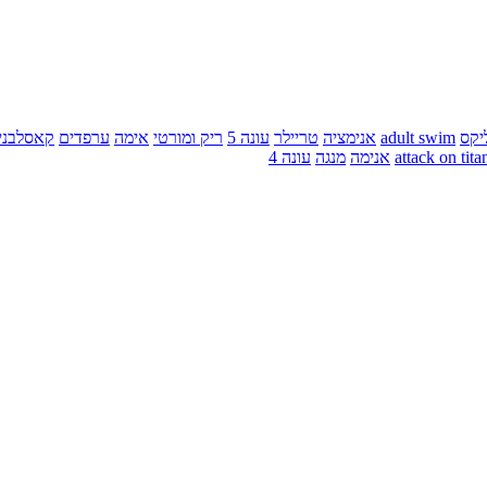
יקס
adult swim
אנימציה
טריילר
עונה 5
ריק ומורטי
אימה
ערפדים
קאסלבני
attack on tita
אנימה
מנגה
עונה 4