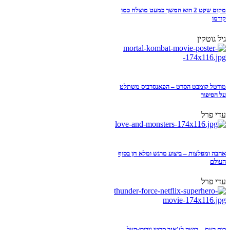
מקום שקט 2 הוא המשך כמעט מוצלח כמו
קודמו
גיל גוטקין
מורטל קומבט הסרט – הפאנסרביס משתלט
על הסיפור
עדי פרל
אהבה ומפלצות – ביצוע מרגש ומלא חן בסוף
העולם
עדי פרל
כוח רעם – בושה לז'אנר סרטי גיבורי-העל