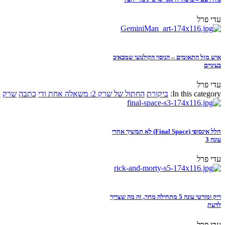
עדי פרל
איש מזל התאומים – הניסוי הקולנועי שמכאיב
בעיניים
עדי פרל
In this category:
ביקורת
החתול של שרק 2: משאלה אחת ודי
כתבה
שרק
א
חלל אינסופי (Final Space) לא תמשיך אחרי
עונה 3
עדי פרל
ריק ומורטי עונה 5 מתחילה מחר, זה מה שצריך
לדעת
עדי פרל