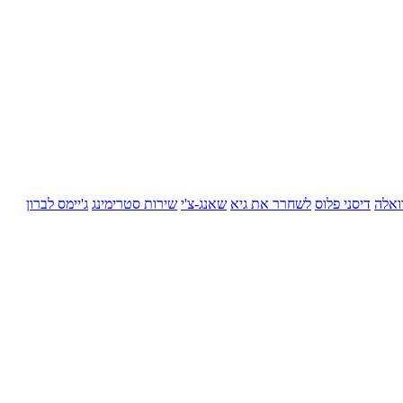
ואלה
דיסני פלוס
לשחרר את גיא
שאנג-צ'י
שירות סטרימינג
ג'יימס לברון