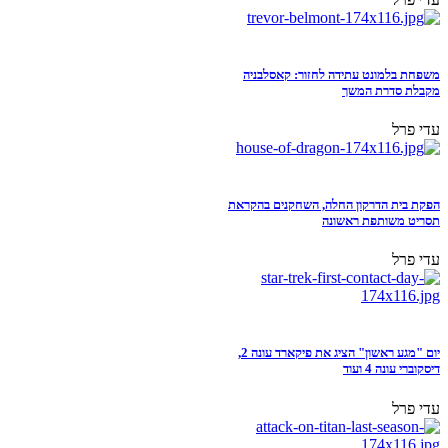
משפחת בלמונט עתידה לחזור: קאסלבניה
מקבלת סדרת המשך
עדי פרל
הפקת בית הדרקון החלה, השחקנים בהקראת
תסריט משותפת ראשונה
עדי פרל
יום "מגע ראשון" הציג את פיקארד עונה 2,
דיסקוברי עונה 4 ועוד
עדי פרל