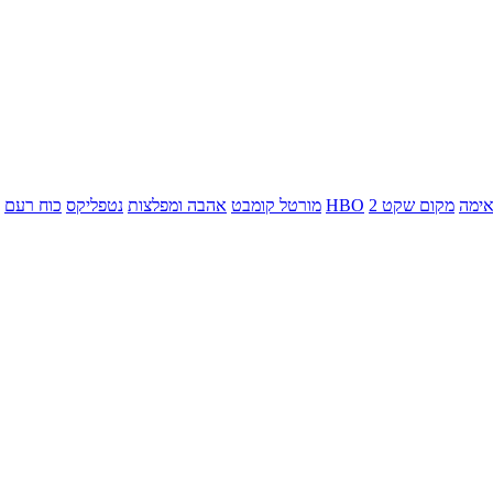
ימה
מקום שקט 2
HBO
מורטל קומבט
אהבה ומפלצות
נטפליקס
כוח רעם